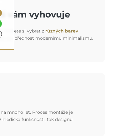
rá vám vyhovuje
k). Můžete si vybrat z
různých barev
ť už dáváte přednost modernímu minimalismu,
st na mnoho let. Proces montáže je
 z hlediska funkčnosti, tak designu.