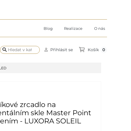
Blog
Realizace
O nás
search
0
Přihlásit se
Košík
 LED
kové zrcadlo na
ntálním skle Master Point
tlením - LUXORA SOLEIL