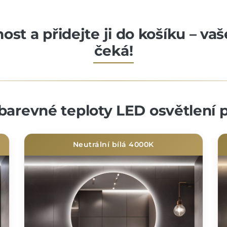
st a přidejte ji do košíku – va
čeká!
barevné teploty LED osvětlení p
Neutrální bílá 4000K