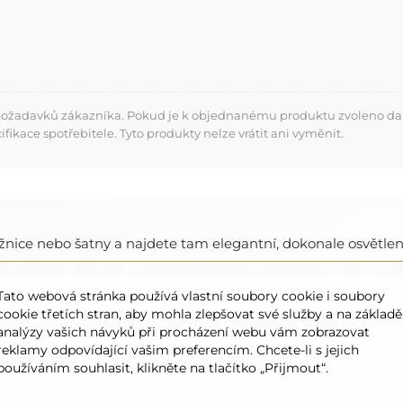
 požadavků zákazníka. Pokud je k objednanému produktu zvoleno dalš
kace spotřebitele. Tyto produkty nelze vrátit ani vyměnit.
ložnice nebo šatny a najdete tam elegantní, dokonale osvětlen
 zvýrazní vaši tvář a vytvoří příjemnou atmosféru. Není to ob
Tato webová stránka používá vlastní soubory cookie i soubory
cookie třetích stran, aby mohla zlepšovat své služby a na základě
analýzy vašich návyků při procházení webu vám zobrazovat
reklamy odpovídající vašim preferencím. Chcete-li s jejich
používáním souhlasit, klikněte na tlačítko „Přijmout“.