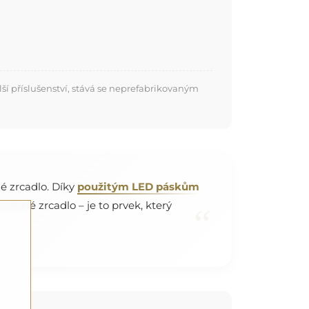
í příslušenství, stává se neprefabrikovaným
é zrcadlo. Díky
použitým LED páskům
yčejné zrcadlo – je to prvek, který
“