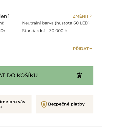
chevron_right
lení
ZMĚNIT
í:
Neutrální barva (hustota 60 LED)
ED:
Standardní – 30 000 h
add
PŘIDAT
add_shopping_cart
AT DO KOŠÍKU
íme pro vás
shield_lock
Bezpečné platby
o