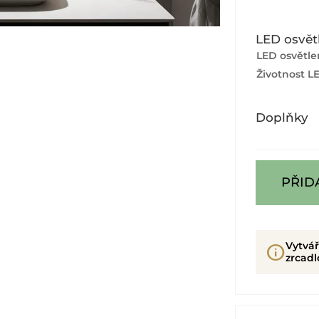
LED osvět
LED osvětlen
Životnost L
Doplňky
PŘID
Vytvář
info
zrcadl