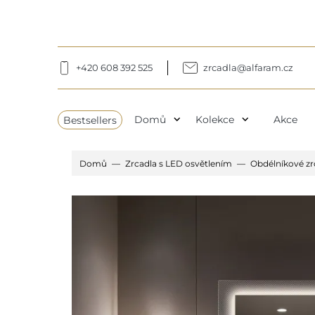
+420 608 392 525
zrcadla@alfaram.cz
expand_more
expand_more
Bestsellers
Domů
Kolekce
Akce
Domů
Zrcadla s LED osvětlením
Obdélníkové zr