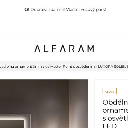
delivery_truck_speed
Doprava zdarma! Vlastní vozový park!
cadlo na ornamentálním skle Master Point s osvětlením - LUXORA SOLEIL
-25%
Obdélní
orname
s osvě
LED