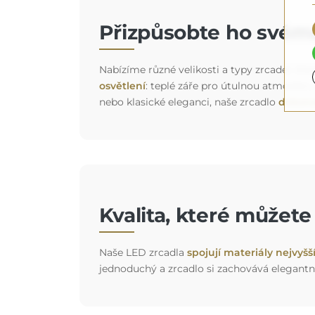
Přizpůsobte ho svému
Nabízíme různé velikosti a typy zrcadel, kter
osvětlení
: teplé záře pro útulnou atmosféru
nebo klasické eleganci, naše zrcadlo
dokona
Kvalita, které můžet
Naše LED zrcadla
spojují materiály nejvyšš
jednoduchý a zrcadlo si zachovává elegantn