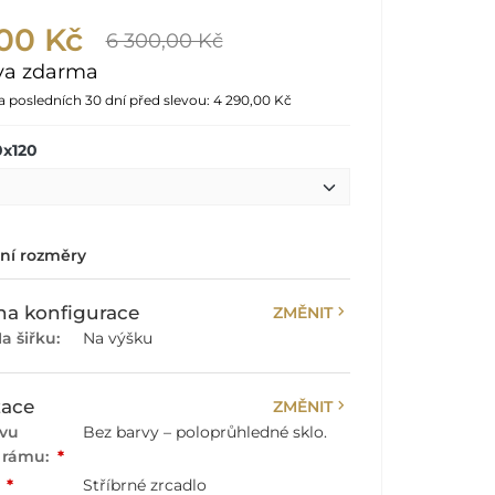
00 Kč
6 300,00 Kč
va zdarma
za posledních 30 dní před slevou:
4 290,00 Kč
0x120
lní rozměry
chevron_right
a konfigurace
ZMĚNIT
a šiřku:
Na výšku
chevron_right
zace
ZMĚNIT
rvu
Bez barvy – poloprůhledné sklo.
 rámu:
*
:
*
Stříbrné zrcadlo