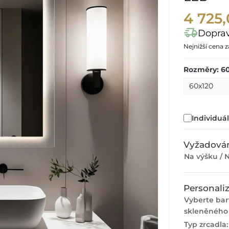
4 725,
delivery_truck_speed
Dopra
Nejnižší cena 
Rozměry: 6
Individuá
Vyžadován
Na výšku / N
Personali
Vyberte ba
skleněného
Typ zrcadla