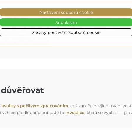
 stylu — vyberte možnost, kte
Nastavení souborů cookie
Souhlasím
é se dokonale přizpůsobí vašemu interiéru (volitelně, za příplate
Zásady používání souborů cookie
 nebo silnějšího a intenzivnějšího světla, ideálního k líčení. A
le doplní vaši výzdobu
.
e důvěřovat
í kvality s pečlivým zpracováním
, což zaručuje jejich trvanlivo
í vzhled po dlouhou dobu. Je to
investice
, která se vyplatí — jak