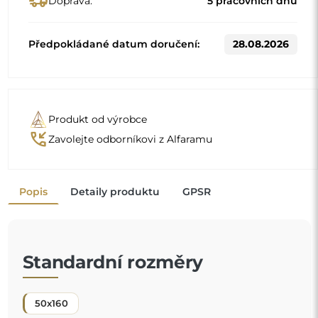
50x160
Jiné rozměry se vyrábějí podle individuálních požadavků
zákazníka. Pokud je k objednanému produktu zvoleno
další příslušenství, stává se neprefabrikovaným produktem
vyrobeným podle individuální specifikace spotřebitele.
Tyto produkty nelze vrátit ani vyměnit.
Stojací zrcadlo je praktický předmět
, nezbytný při
každodenní přípravě — ať už k líčení, oblékání, nebo
posledním úpravám před odchodem. Umožňuje plný
pohled na postavu, což z něj činí nepostradatelný
prvek v ložnici, šatně, a dokonce i v předsíni.
Pohodlné řešení, které usnadňuje každodenní
"
činnosti
.