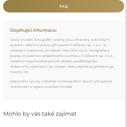
Organické stojací zrcadlo v rámu MDF – BARYT
STOJÍCÍ