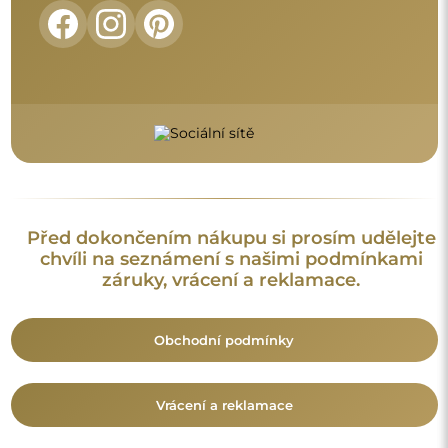
FAQ
Doplňující informace:
Vzory zrcadel, fotografie i popisy jsou chráněny autorským
právem. Všechna práva vyhrazena © Alfaram sp. z o.o. Je
zakázáno kopírovat, prodávat nebo šířit vzory, fotografie a
popisy zrcadel bez předchozího souhlasu © Alfaram sp. z o.o.
Jakékoli neoprávněné použití obsahu podléhajícího
duševnímu vlastnictví (za účelem zisku zejména) představuje
trestný čin.
Dekorativní prvky viditelné na fotografiích slouží výhradně k
aranžování a nejsou součástí zrcadla.
Mohlo by vás také zajímat