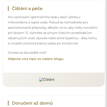
Doručení až domů
Nabízíme službu doručení až domů, díky které
převezmete zásilku přímo u svých dveří. Za příplatek 40€
nabízíme také
službu vnesení dovnitř
, která umožňuje
doručit zásilku přímo do vašeho domu (pro rozměry do
80×120 cm nebo průměr 100 cm). U větších produktů
může být potřeba menší pomoc, např. otevření dveří.
Pokud tuto službu nezvolíte a nezaplatíte při objednávce,
kurýr zásilku do vnitřku vašeho domu nevnese.
Návody