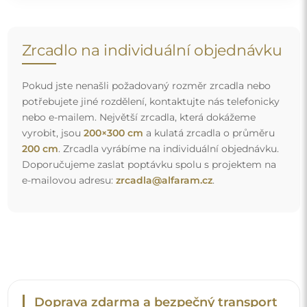
Doprava zdarma a bezpečný transport
Nemusíte se starat o přepravu – postaráme se o to, aby
objednané zrcadlo dorazilo zcela bezpečně do vašich
rukou, a to úplně zdarma. Disponujeme vlastním vozovým
parkem a vyškoleným personálem, díky čemuž vám
můžeme zaručit, že zrcadlo dorazí v neporušeném stavu,
bez dodatečných nákladů. I když si objednáte zrcadlo
velkých rozměrů, můžete počítat s rychlým doručením.
Podívejte se, jak balíme naše zrcadla.