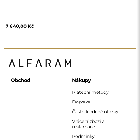
Podmínky
Zásady ochrany
osobních údajů
O nás
Sledujte nás
Spolupráce
Instagram
Kontaktujte nás
Facebook
Pinterest
KONTAKT
Pracujeme od pondělí do pátku od 7:00 do 15:00
Telefon
+420 608 392 525
zrcadla@alfaram.cz