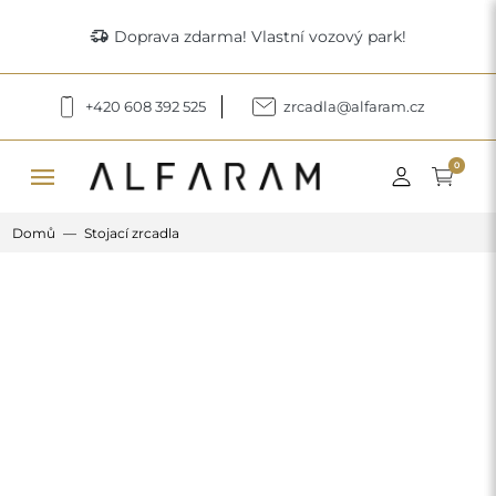
delivery_truck_speed
Doprava zdarma! Vlastní vozový park!
+420 608 392 525
zrcadla@alfaram.cz
menu
0
Domů
Stojací zrcadla
Previous
Next
Poloovalové stojící zrcadlo v rámu z