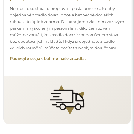
Snadná montáž
Zajišťujeme výrobu a dodání zrcadel, zatímco montáž je
na vaší straně. Vzhledem ke specifičnosti každého prostoru
nenabízíme standardní montážní příslušenství. To vám
dává volnost vybrat si hmoždinky nebo háčky, které
nejlépe vyhovují vašim stěnám a potřebám.
Podívejte se, jak si zrcadlo namontovat svépomocí.