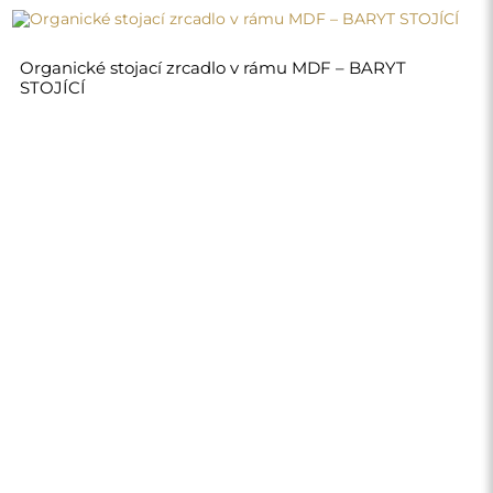
7 640,00 Kč
Obchod
Nákupy
Platební metody
Doprava
Často kladené otázky
Vrácení zboží a
reklamace