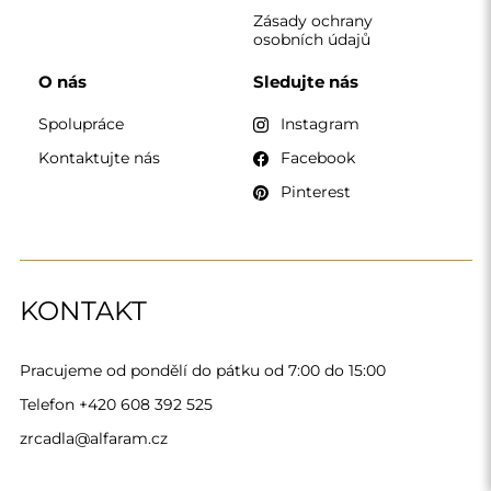
Alfaram sp. z o.o. © 2026
Provedení:
AbcWeb.pl