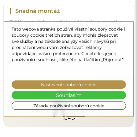
Čištění a péče
Tato webová stránka používá vlastní soubory cookie i
Pro zachování optimálního lesku stačí utěrka z
soubory cookie třetích stran, aby mohla zlepšovat
mikrovlákna a teplá voda. Pokud se rozhodnete pro
své služby a na základě analýzy vašich návyků při
specializované přípravky, dbejte na to, aby měly neutrální
procházení webu vám zobrazovat reklamy
pH (kolem 7). Vyhněte se silným čisticím prostředkům
odpovídající vašim preferencím. Chcete-li s jejich
obsahujícím ocet, čpavek nebo silné kyseliny – díky tomu
používáním souhlasit, klikněte na tlačítko „Přijmout“.
si zrcadlo zachová krásný odraz po mnoho let.
Chcete se dozvědět více?
Objevte více tipů na našem blogu.
Nastavení souborů cookie
Souhlasím
Zásady používání souborů cookie