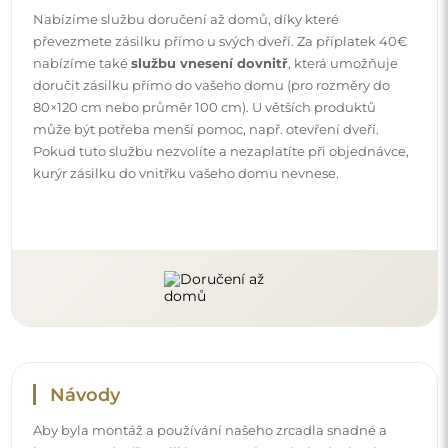
Aby byla montáž a používání našeho zrcadla snadné a
bezstarostné, připravili jsme pro vás podrobné návody.
Najdete v nich všechny kroky nezbytné ke správné
montáži zrcadla, a také rady týkající se jeho péče, čištění a
údržby, abyste se mohli dlouho těšit z jeho bezvadného
vzhledu.
Prohlédněte si návody k montáži a použití.
Sledujte nás a buďte v obraze
Buďte v obraze s našimi novinkami, inspiracemi a
akcemi, objevujte trendy v dekoraci a hledejte nápady
na krásné interiéry. Připojte se k naší komunitě a