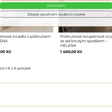
Souhlasím
Zásady používání souborů cookie
lnové zrcadlo s půlkruhem
Půlkruhové koupelnové zrc
LENA
se seříznutým spodkem –
HELENA
,00 Kč
1 400,00 Kč
ní 1-6 z 6 položek