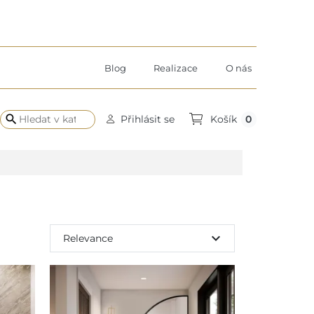
Blog
Realizace
O nás
search
0
Přihlásit se
Košík
expand_more
Relevance