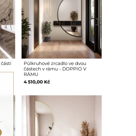
částí
Půlkruhové zrcadlo ve dvou
částech v rámu - DOPPIO V
RÁMU
4 510,00 Kč