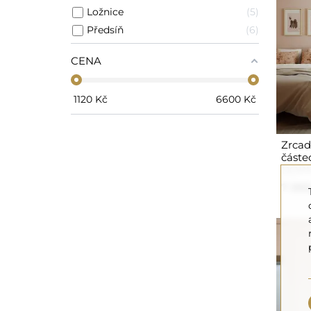
Ložnice
5
Předsíň
6
CENA
1120
Kč
6600
Kč
Zrcad
částe
DOPP
7 260