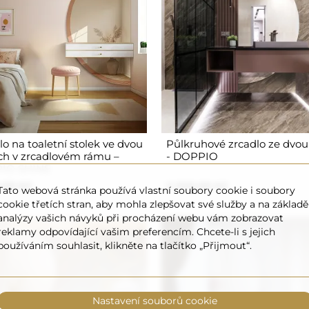
lo na toaletní stolek ve dvou
Půlkruhové zrcadlo ze dvou 
ch v zrcadlovém rámu –
- DOPPIO
IO SHINE
,00 Kč
2 020,00 Kč
Tato webová stránka používá vlastní soubory cookie i soubory
cookie třetích stran, aby mohla zlepšovat své služby a na základě
analýzy vašich návyků při procházení webu vám zobrazovat
reklamy odpovídající vašim preferencím. Chcete-li s jejich
používáním souhlasit, klikněte na tlačítko „Přijmout“.
Nastavení souborů cookie