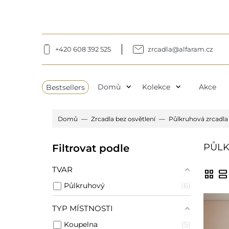
+420 608 392 525
zrcadla@alfaram.cz
expand_more
expand_more
Bestsellers
Domů
Kolekce
Akce
Domů
Zrcadla bez osvětlení
Půlkruhová zrcadla 
PŮLK
Filtrovat podle
TVAR
grid_view
view_agenda
Půlkruhový
6
TYP MÍSTNOSTI
Koupelna
5