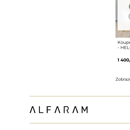
Koupe
- HE
1 400
Zobraze