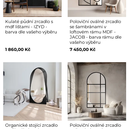
Kulaté půdní zrcadlo s
Poloviční oválné zrcadlo
mdf lištami - IZYD -
se šambránami v
barva dle vašeho výběru
loftovém rámu MDF -
JACOB - barva rámu dle
vašeho výběru
1 860,00 Kč
7 450,00 Kč
Organické stojící zrcadlo
Poloviční oválné zrcadlo