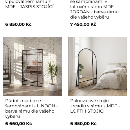
v půloválném rámu z
se šambránami v
MDF - JASPIS STOJÍCÍ
loftovém rámu MDF -
JORDAN - barva rámu
dle vašeho výběru
6 850,00 Kč
7 450,00 Kč
Půdní zrcadlo se
Poloovalové stojící
šambránami - LINDON -
zrcadlo v rámu z MDF -
barva rámu dle vašeho
LOFTI I STOJÍCÍ
výběru
6 660,00 Kč
6 850,00 Kč