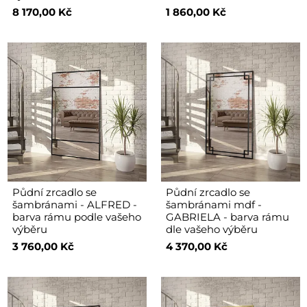
8 170,00 Kč
1 860,00 Kč
Půdní zrcadlo se
Půdní zrcadlo se
šambránami - ALFRED -
šambránami mdf -
barva rámu podle vašeho
GABRIELA - barva rámu
výběru
dle vašeho výběru
3 760,00 Kč
4 370,00 Kč