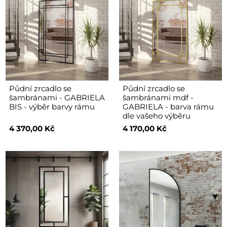
Půdní zrcadlo se
Půdní zrcadlo se
šambránami - GABRIELA
šambránami mdf -
BIS - výběr barvy rámu
GABRIELA - barva rámu
dle vašeho výběru
4 370,00 Kč
4 170,00 Kč