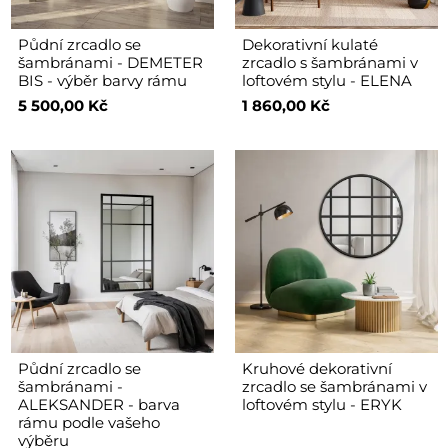
Půdní zrcadlo se
Dekorativní kulaté
šambránami - DEMETER
zrcadlo s šambránami v
BIS - výběr barvy rámu
loftovém stylu - ELENA
5 500,00 Kč
1 860,00 Kč
Půdní zrcadlo se
Kruhové dekorativní
šambránami -
zrcadlo se šambránami v
ALEKSANDER - barva
loftovém stylu - ERYK
rámu podle vašeho
výběru