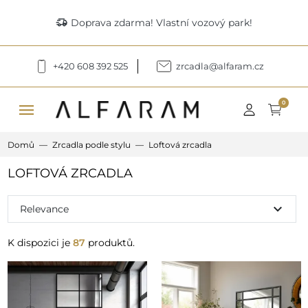
delivery_truck_speed
Doprava zdarma! Vlastní vozový park!
+420 608 392 525
zrcadla@alfaram.cz
menu
0
Domů
Zrcadla podle stylu
Loftová zrcadla
LOFTOVÁ ZRCADLA
expand_more
Relevance
K dispozici je
87
produktů.