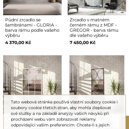
Půdní zrcadlo se
Zrcadlo v matném
šambránami - GLORIA -
černém rámu z MDF -
barva rámu podle vašeho
GREGOR - barva rámu
výběru
dle vašeho výběru
4 370,00 Kč
7 450,00 Kč
Tato webová stránka používá vlastní soubory cookie i
soubory cookie třetích stran, aby mohla zlepšovat
své služby a na základě analýzy vašich návyků při
Půdní zrcadlo se
Půdní zrcadlo se
procházení webu vám zobrazovat reklamy
R
šambránami - HANA -
šambránami - HEBE -
odpovídající vašim preferencím. Chcete-li s jejich
barva rámu podle vašeho
barva rámu dle vašeho