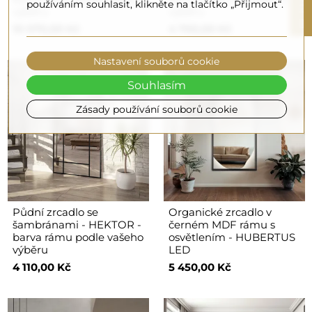
používáním souhlasit, klikněte na tlačítko „Přijmout“.
výběru
výběru
F
I
L
T
E
10 070,00 Kč
4 700,00 Kč
Nastavení souborů cookie
Souhlasím
Zásady používání souborů cookie
Půdní zrcadlo se
Organické zrcadlo v
šambránami - HEKTOR -
černém MDF rámu s
barva rámu podle vašeho
osvětlením - HUBERTUS
výběru
LED
4 110,00 Kč
5 450,00 Kč