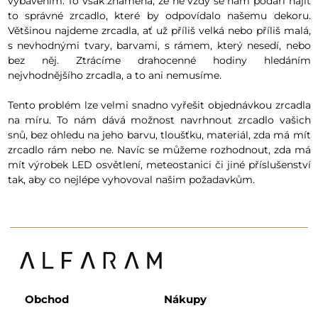
vybavením. To však znamená, že ne vždy se nám podaří najít
to správné zrcadlo, které by odpovídalo našemu dekoru.
Většinou najdeme zrcadla, ať už příliš velká nebo příliš malá,
s nevhodnými tvary, barvami, s rámem, který nesedí, nebo
bez něj. Ztrácíme drahocenné hodiny hledáním
nejvhodnějšího zrcadla, a to ani nemusíme.
Tento problém lze velmi snadno vyřešit objednávkou zrcadla
na míru. To nám dává možnost navrhnout zrcadlo vašich
snů, bez ohledu na jeho barvu, tloušťku, materiál, zda má mít
zrcadlo rám nebo ne. Navíc se můžeme rozhodnout, zda má
mít výrobek LED osvětlení, meteostanici či jiné příslušenství
tak, aby co nejlépe vyhovoval našim požadavkům.
Obchod
Nákupy