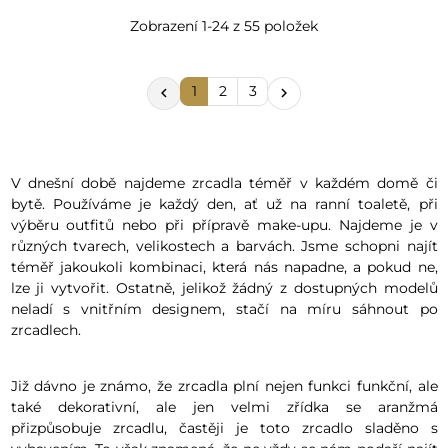
Zobrazení 1-24 z 55 položek
1
2
3


V dnešní době najdeme zrcadla téměř v každém domě či
bytě. Používáme je každý den, ať už na ranní toaletě, při
výběru outfitů nebo při přípravě make-upu. Najdeme je v
různých tvarech, velikostech a barvách. Jsme schopni najít
téměř jakoukoli kombinaci, která nás napadne, a pokud ne,
lze ji vytvořit. Ostatně, jelikož žádný z dostupných modelů
neladí s vnitřním designem, stačí na míru sáhnout po
zrcadlech.
Již dávno je známo, že zrcadla plní nejen funkci funkční, ale
také dekorativní, ale jen velmi zřídka se aranžmá
přizpůsobuje zrcadlu, častěji je toto zrcadlo sladěno s