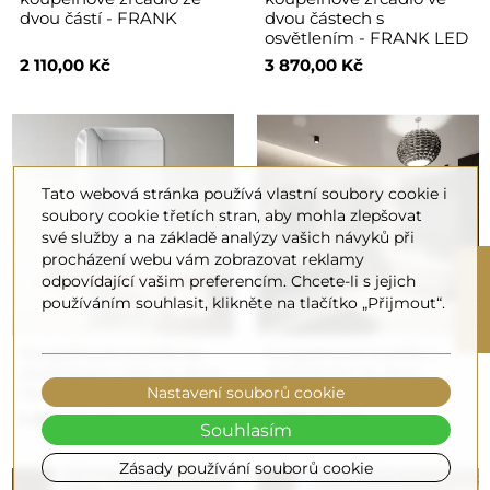
dvou částí - FRANK
dvou částech s
osvětlením - FRANK LED
2 110,00 Kč
3 870,00 Kč
Tato webová stránka používá vlastní soubory cookie i
soubory cookie třetích stran, aby mohla zlepšovat
své služby a na základě analýzy vašich návyků při
procházení webu vám zobrazovat reklamy
R
odpovídající vašim preferencím. Chcete-li s jejich
používáním souhlasit, klikněte na tlačítko „Přijmout“.
F
I
L
T
E
Koupelnové zrcadlo se
Koupelnové zrcadlo s
zaoblenými rohy ve dvou
osvětlením ve dvou
částech - GAJA
částech - GAJA LED
Nastavení souborů cookie
1 400,00 Kč
3 870,00 Kč
Souhlasím
Zásady používání souborů cookie