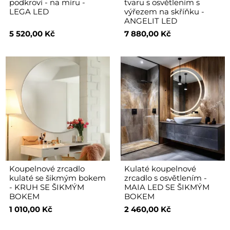
podkroví - na míru -
tvaru s osvětlením s
LEGA LED
výřezem na skříňku -
ANGELIT LED
5 520,00 Kč
7 880,00 Kč
Koupelnové zrcadlo
Kulaté koupelnové
kulaté se šikmým bokem
zrcadlo s osvětlením -
- KRUH SE ŠIKMÝM
MAIA LED SE ŠIKMÝM
BOKEM
BOKEM
1 010,00 Kč
2 460,00 Kč