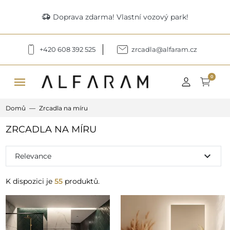
delivery_truck_speed
Doprava zdarma! Vlastní vozový park!
+420 608 392 525
zrcadla@alfaram.cz
menu
0
Domů
Zrcadla na míru
ZRCADLA NA MÍRU
expand_more
Relevance
K dispozici je
55
produktů.