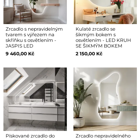
Zrcadlo s nepravidelným
Kulaté zrcadlo se
tvarem s výřezem na
šikmým bokem s
skříňku s osvětlením -
osvětlením - LED KRUH
JASPIS LED
SE ŠIKMÝM BOKEM
9 460,00 Kč
2 150,00 Kč
Pískované zrcadlo do
Zrcadlo nepravidelného