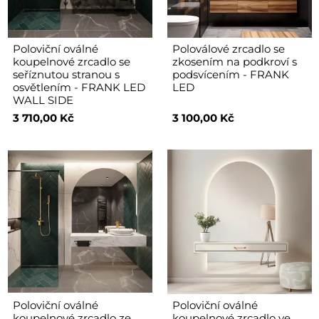
Poloviční oválné
Poloválové zrcadlo se
koupelnové zrcadlo se
zkosením na podkroví s
seříznutou stranou s
podsvícením - FRANK
osvětlením - FRANK LED
LED
WALL SIDE
3 710,00 Kč
3 100,00 Kč
Poloviční oválné
Poloviční oválné
koupelnové zrcadlo ze
koupelnové zrcadlo ve