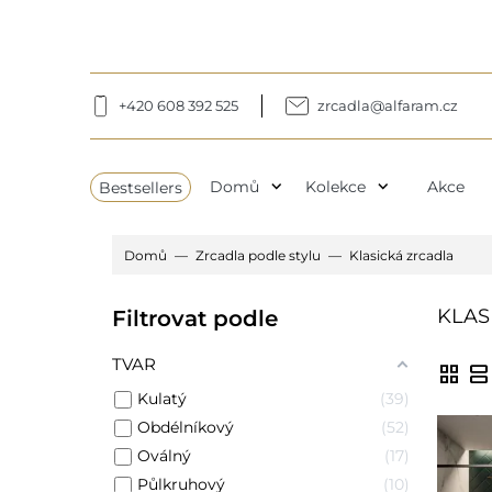
+420 608 392 525
zrcadla@alfaram.cz
expand_more
expand_more
Bestsellers
Domů
Kolekce
Akce
Domů
Zrcadla podle stylu
Klasická zrcadla
KLAS
Filtrovat podle
TVAR
grid_view
view_agenda
Kulatý
39
Obdélníkový
52
Oválný
17
Půlkruhový
10