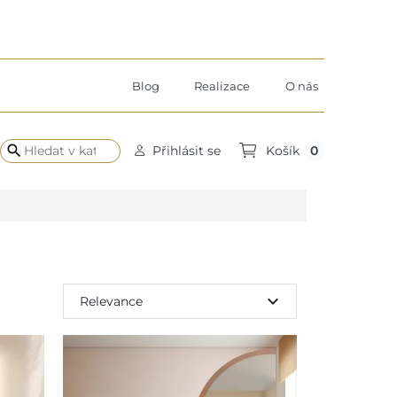
Blog
Realizace
O nás
search
0
Přihlásit se
Košík
expand_more
Relevance