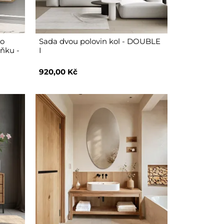
do
Sada dvou polovin kol - DOUBLE
íňku -
I
920,00 Kč