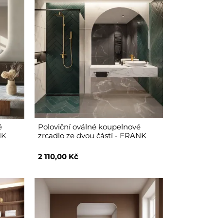
é
Poloviční oválné koupelnové
NK
zrcadlo ze dvou částí - FRANK
2 110,00 Kč