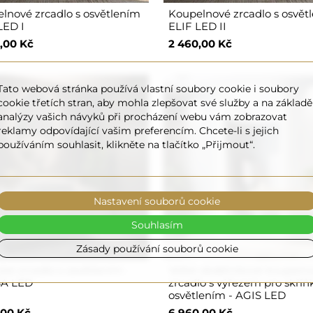
lnové zrcadlo s osvětlením
Koupelnové zrcadlo s osvět
LED I
ELIF LED II
,00 Kč
2 460,00 Kč
Tato webová stránka používá vlastní soubory cookie i soubory
cookie třetích stran, aby mohla zlepšovat své služby a na základě
analýzy vašich návyků při procházení webu vám zobrazovat
reklamy odpovídající vašim preferencím. Chcete-li s jejich
používáním souhlasit, klikněte na tlačítko „Přijmout“.
Nastavení souborů cookie
Souhlasím
Zásady používání souborů cookie
cké zrcadlo s osvětlením -
Velké obdélníkové koupeln
SA LED
zrcadlo s výřezem pro skříň
osvětlením - AGIS LED
,00 Kč
6 960,00 Kč