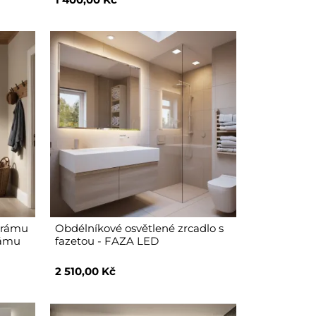
m rámu
Obdélníkové osvětlené zrcadlo s
rámu
fazetou - FAZA LED
2 510,00 Kč