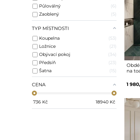
Půloválný
6
Zaoblený
5
TYP MÍSTNOSTI
Koupelna
53
Ložnice
21
Obývací pokoj
34
Předsíň
23
Obdél
Šatna
15
na toa
1 980
CENA
736
Kč
18940
Kč