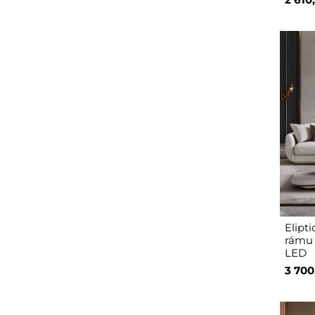
Elipt
rámu 
LED
3 700