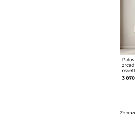
Polov
zrcad
osvět
3 870
Zobraze