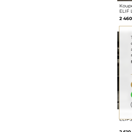
Koupe
ELIF 
2 460
Elipti
ELIP
2 610