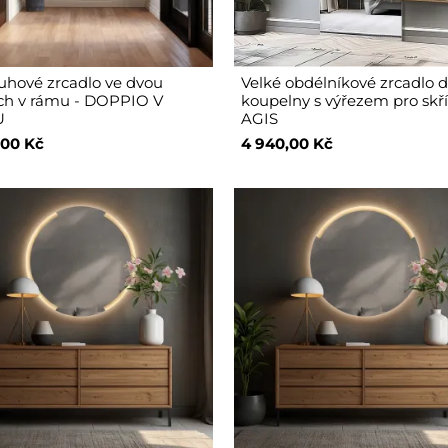
uhové zrcadlo ve dvou
Velké obdélníkové zrcadlo 
ch v rámu - DOPPIO V
koupelny s výřezem pro skř
U
AGIS
,00 Kč
4 940,00 Kč