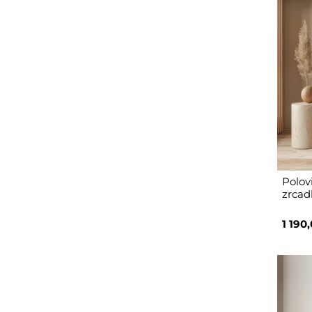
Polov
zrcad
1 190