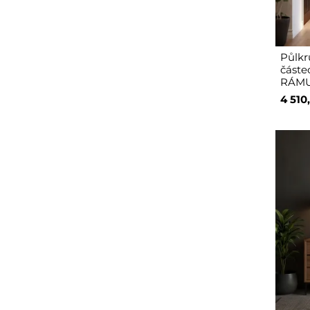
Půlkr
částe
RÁM
4 510