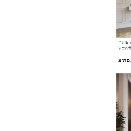
Půlkr
s osv
3 710