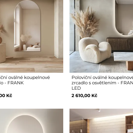
iční oválné koupelnové
Poloviční oválné koupelnov
lo - FRANK
zrcadlo s osvětlením - FRA
LED
,00 Kč
2 610,00 Kč