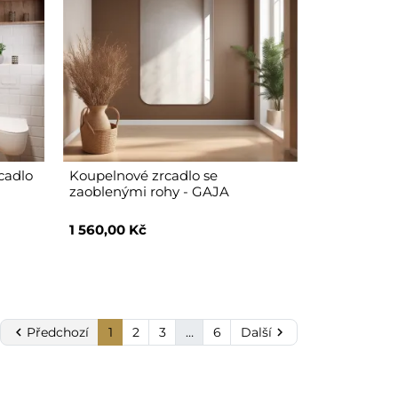
cadlo
Koupelnové zrcadlo se
zaoblenými rohy - GAJA
1 560,00 Kč

Předchozí
1
2
3
…
6
Další
