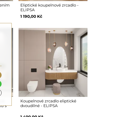
lením
Eliptické koupelnové zrcadlo -
ELIPSA
1 190,00 Kč
ové
Koupelnové zrcadlo eliptické
ku s
dvoudílné - ELIPSA
1 400,00 Kč