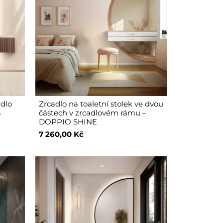
adlo
Zrcadlo na toaletní stolek ve dvou
s
částech v zrcadlovém rámu –
DOPPIO SHINE
7 260,00 Kč