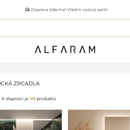
delivery_truck_speed
Doprava zdarma! Vlastní vozový park!
ICKÁ ZRCADLA
K dispozici je
129
produktů.