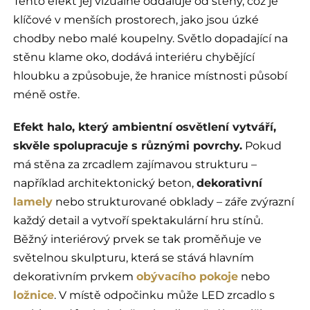
Tento efekt jej vizuálně oddaluje od stěny, což je
klíčové v menších prostorech, jako jsou úzké
chodby nebo malé koupelny. Světlo dopadající na
stěnu klame oko, dodává interiéru chybějící
hloubku a způsobuje, že hranice místnosti působí
méně ostře.
Efekt halo, který ambientní osvětlení vytváří,
skvěle spolupracuje s různými povrchy.
Pokud
má stěna za zrcadlem zajímavou strukturu –
například architektonický beton,
dekorativní
lamely
nebo strukturované obklady – záře zvýrazní
každý detail a vytvoří spektakulární hru stínů.
Běžný interiérový prvek se tak proměňuje ve
světelnou skulpturu, která se stává hlavním
dekorativním prvkem
obývacího pokoje
nebo
ložnice
. V místě odpočinku může LED zrcadlo s