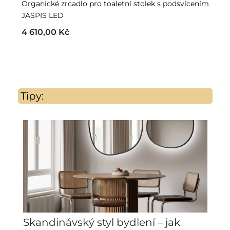
Organické zrcadlo pro toaletní stolek s podsvícením
Pů
JASPIS LED
D
4 610,00 Kč
3
Tipy:
Skandinávský styl bydlení – jak
Z