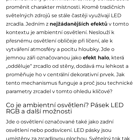
proměnit charakter místnosti. Kromě tradičních
světelných zdrojů se stále častěji využívají LED
zrcadla. Jedním z
nejžádanějších efektů
v tomto
kontextu je ambientní osvětlení. Neslouží k
přesnému osvětlení obličeje při líčení, ale k
vytváření atmosféry a pocitu hloubky. Jde o
jemnou záři označovanou jako
efekt halo
, která
„odděluje“ zrcadlo od stěny, dodává mu lehkost a
proměňuje ho v centrální dekorativní prvek. Jak
tento mechanismus funguje a proč jsou technické
parametry zrcadel v tomto ohledu klíčové?
Co je ambientní osvětlení? Pásek LED
RGB a další možnosti
Jde o osvětlení označované také jako zadní
osvětlení nebo podsvícení. LED pásky jsou
umístěny za zrcadlovou plochou. Světelný tok tak