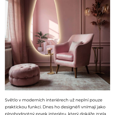
Světlo v moderních interiérech už neplní pouze
praktickou funkci. Dnes ho designéři vnímají jako
plnohodnotný prvek interiéru, který dokáže zcela