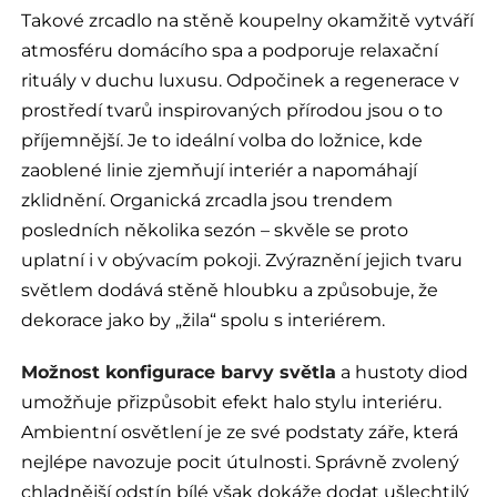
Takové zrcadlo na stěně koupelny okamžitě vytváří
atmosféru domácího spa a podporuje relaxační
rituály v duchu luxusu. Odpočinek a regenerace v
prostředí tvarů inspirovaných přírodou jsou o to
příjemnější. Je to ideální volba do ložnice, kde
zaoblené linie zjemňují interiér a napomáhají
zklidnění. Organická zrcadla jsou trendem
posledních několika sezón – skvěle se proto
uplatní i v obývacím pokoji. Zvýraznění jejich tvaru
světlem dodává stěně hloubku a způsobuje, že
dekorace jako by „žila“ spolu s interiérem.
Možnost konfigurace barvy světla
a hustoty diod
umožňuje přizpůsobit efekt halo stylu interiéru.
Ambientní osvětlení je ze své podstaty záře, která
nejlépe navozuje pocit útulnosti. Správně zvolený
chladnější odstín bílé však dokáže dodat ušlechtilý