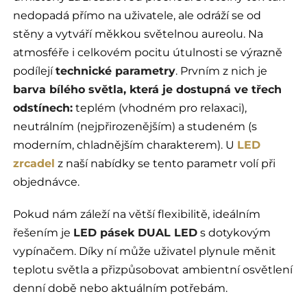
nedopadá přímo na uživatele, ale odráží se od
stěny a vytváří měkkou světelnou aureolu. Na
atmosféře i celkovém pocitu útulnosti se výrazně
podílejí
technické parametry
. Prvním z nich je
barva bílého světla, která je dostupná ve třech
odstínech:
teplém (vhodném pro relaxaci),
neutrálním (nejpřirozenějším) a studeném (s
moderním, chladnějším charakterem). U
LED
zrcadel
z naší nabídky se tento parametr volí při
objednávce.
Pokud nám záleží na větší flexibilitě, ideálním
řešením je
LED pásek DUAL LED
s dotykovým
vypínačem. Díky ní může uživatel plynule měnit
teplotu světla a přizpůsobovat ambientní osvětlení
denní době nebo aktuálním potřebám.