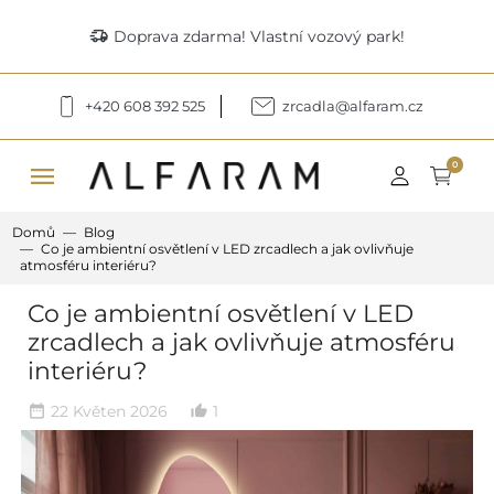
delivery_truck_speed
Doprava zdarma! Vlastní vozový park!
+420 608 392 525
zrcadla@alfaram.cz
menu
0
Domů
Blog
Co je ambientní osvětlení v LED zrcadlech a jak ovlivňuje
atmosféru interiéru?
Co je ambientní osvětlení v LED
zrcadlech a jak ovlivňuje atmosféru
interiéru?
22 Květen 2026
1
date_range
thumb_up_alt