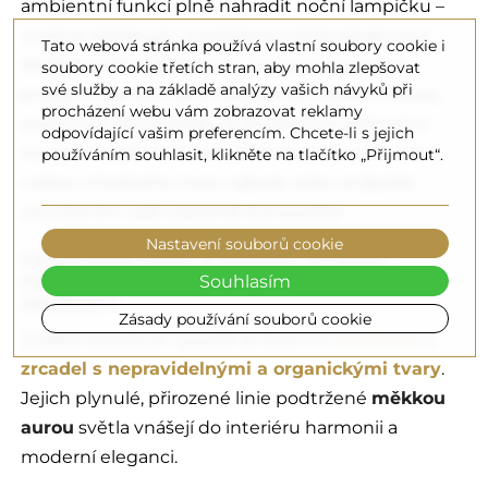
ambientní funkcí plně nahradit noční lampičku –
vydává uklidňující, rozptýlené světlo ideální pro
Tato webová stránka používá vlastní soubory cookie i
zklidnění před spánkem. V reprezentativním
soubory cookie třetích stran, aby mohla zlepšovat
své služby a na základě analýzy vašich návyků při
prostoru pak pomáhá navodit atmosféru luxusu,
procházení webu vám zobrazovat reklamy
podtrhuje styl interiéru a dodává mu jedinečný
odpovídající vašim preferencím. Chcete-li s jejich
moderní nádech. Tento efekt lze dále umocnit
používáním souhlasit, klikněte na tlačítko „Přijmout“.
volbou vhodného tvaru tabule nebo znásobit
vytvořením celé světelné kompozice.
Nastavení souborů cookie
Organické tvary a sestavy zrcadel –
nástěnné šperky v ambientním
Souhlasím
osvětlení
Zásady používání souborů cookie
Zvláště působivě vypadá ambientní
osvětlení
u
zrcadel s nepravidelnými a organickými tvary
.
Jejich plynulé, přirozené linie podtržené
měkkou
aurou
světla vnášejí do interiéru harmonii a
moderní eleganci.