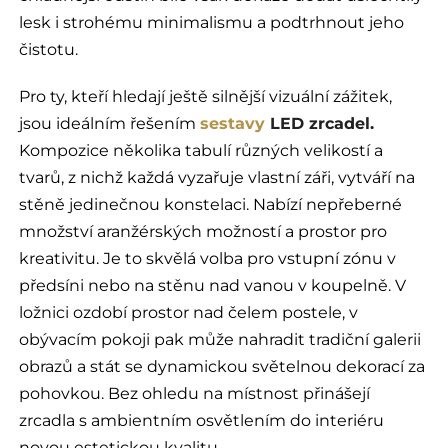
lesk i strohému minimalismu a podtrhnout jeho
čistotu.
Pro ty, kteří hledají ještě silnější vizuální zážitek,
jsou ideálním řešením
sestavy
LED zrcadel.
Kompozice několika tabulí různých velikostí a
tvarů, z nichž každá vyzařuje vlastní záři, vytváří na
stěně jedinečnou konstelaci. Nabízí nepřeberné
množství aranžérských možností a prostor pro
kreativitu. Je to skvělá volba pro vstupní zónu v
předsíni nebo na stěnu nad vanou v koupelně. V
ložnici ozdobí prostor nad čelem postele, v
obývacím pokoji pak může nahradit tradiční galerii
obrazů a stát se dynamickou světelnou dekorací za
pohovkou. Bez ohledu na místnost přinášejí
zrcadla s ambientním osvětlením do interiéru
novou estetickou kvalitu.