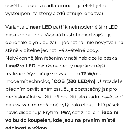
osvětluje okolí zrcadla, umocňuje efekt jeho
vystoupení ze stěny a zdůrazňuje jeho tvar.
Varianta
Linear LED
patří k nejmodernějším LED
páskům na trhu. Vysoká hustota diod zajišťuje
dokonale plynulou záři – jednotná linie nevytváří na
stěně viditelné jednotlivé světelné body.
Nejvýkonnějším řešením v naší nabídce je páska
LinePro LED
, navržená pro ty nejnáročnější
realizace. Vyznačuje se výkonem
12 W/m
a
moderní technologií
COB (320 LED/m)
. U zrcadel s
předním osvětlením zaručuje dostatečný jas pro
profesionální využití, při použití jako zadní osvětlení
pak vytváří mimořádně sytý halo efekt. LED pásek
navíc disponuje krytím
IP67
, což z něj činí
ideální
volbu do koupelen, kde jsou na prvním místě
odolnost a výkon.