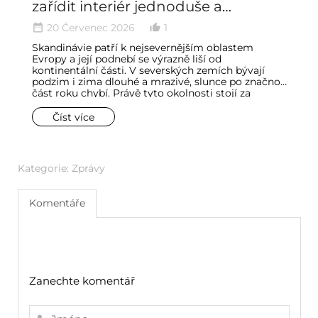
zařídit interiér jednoduše a
a
minimalisticky
20 Červenec 2026
1
date_range
thumb_up_alt
date_ran
Skandinávie patří k nejsevernějším oblastem
Č
Evropy a její podnebí se výrazně liší od
pa
kontinentální části. V severských zemích bývají
lo
podzim i zima dlouhé a mrazivé, slunce po značnou
vn
část roku chybí. Právě tyto okolnosti stojí za
s
zrodem celého stylu bydlení. Mnoho interiérových
dů
trendů vychází ze způsobu života, okolní přírody
ko
Číst více
nebo potřeb spojených s klimatem, ale ve
hr
skandinávském stylu se světlo stalo jedním z
h
nejdůležitějších prvků zařízení.
Kategorie:
Zprávy
Komentáře
Zanechte komentář