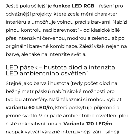
Ještě pokročilejší je
funkce LED RGB
– řešení pro
odvážnější projekty, které zcela mění charakter
interiéru a umožňuje volnou práci s barvami. Nabízí
plnou kontrolu nad barevností – od klasické bílé
přes intenzivní červenou, modrou a zelenou až po
originální barevné kombinace. Záleží však nejen na
barvě, ale také na intenzitě světla.
LED pásek – hustota diod a intenzita
LED ambientního osvětlení
Stejně jako barva i hustota (tedy počet diod na
běžný metr pásku) nabízí široké možnosti pro
tvorbu atmosféry. Naši zákazníci si mohou vybrat
variantu 60 LED/m
, která poskytuje příjemné a
jemné světlo. V případě ambientního osvětlení plní
čistě dekorativní funkci.
Varianta 120 LED/m
naopak vytváří výrazně intenzivnější záři – silněji