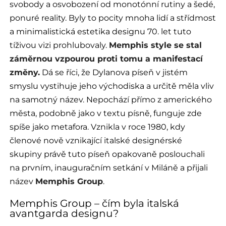
svobody a osvobození od monotónní rutiny a šedé,
ponuré reality. Byly to pocity mnoha lidí a střídmost
a minimalistická estetika designu 70. let tuto
tíživou vizi prohlubovaly.
Memphis style se stal
záměrnou vzpourou proti tomu a manifestací
změny.
Dá se říci, že Dylanova píseň v jistém
smyslu vystihuje jeho východiska a určitě měla vliv
na samotný název. Nepochází přímo z amerického
města, podobně jako v textu písně, funguje zde
spíše jako metafora. Vznikla v roce 1980, kdy
členové nově vznikající italské designérské
skupiny právě tuto píseň opakovaně poslouchali
na prvním, inauguračním setkání v Miláně a přijali
název
Memphis Group
.
Memphis Group – čím byla italská
avantgarda designu?