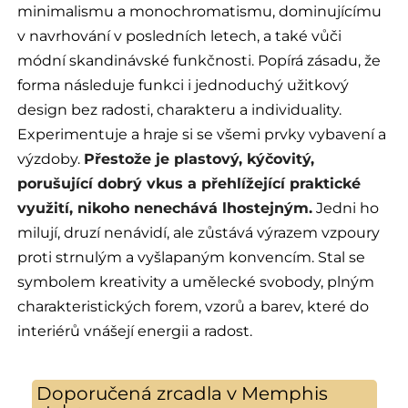
minimalismu a monochromatismu, dominujícímu
v navrhování v posledních letech, a také vůči
módní skandinávské funkčnosti. Popírá zásadu, že
forma následuje funkci i jednoduchý užitkový
design bez radosti, charakteru a individuality.
Experimentuje a hraje si se všemi prvky vybavení a
výzdoby.
Přestože je plastový, kýčovitý,
porušující dobrý vkus a přehlížející praktické
využití, nikoho nenechává lhostejným.
Jedni ho
milují, druzí nenávidí, ale zůstává výrazem vzpoury
proti strnulým a vyšlapaným konvencím. Stal se
symbolem kreativity a umělecké svobody, plným
charakteristických forem, vzorů a barev, které do
interiérů vnášejí energii a radost.
Doporučená zrcadla v Memphis