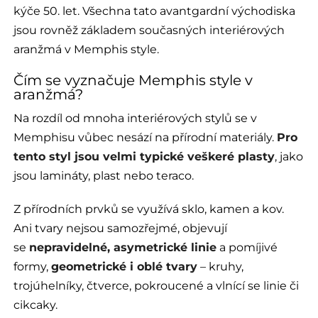
kýče 50. let. Všechna tato avantgardní východiska
jsou rovněž základem současných interiérových
aranžmá v Memphis style.
Čím se vyznačuje Memphis style v
aranžmá?
Na rozdíl od mnoha interiérových stylů se v
Memphisu vůbec nesází na přírodní materiály.
Pro
tento styl jsou velmi typické veškeré plasty
, jako
jsou lamináty, plast nebo teraco.
Z přírodních prvků se využívá sklo, kamen a kov.
Ani tvary nejsou samozřejmé, objevují
se
nepravidelné, asymetrické linie
a pomíjivé
formy,
geometrické i oblé tvary
– kruhy,
trojúhelníky, čtverce, pokroucené a vlnící se linie či
cikcaky.