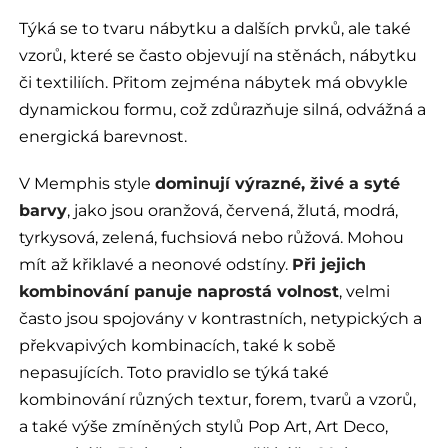
Týká se to tvaru nábytku a dalších prvků, ale také
vzorů, které se často objevují na stěnách, nábytku
či textiliích. Přitom zejména nábytek má obvykle
dynamickou formu, což zdůrazňuje silná, odvážná a
energická barevnost.
V Memphis style
dominují výrazné, živé a syté
barvy
, jako jsou oranžová, červená, žlutá, modrá,
tyrkysová, zelená, fuchsiová nebo růžová. Mohou
mít až křiklavé a neonové odstíny.
Při jejich
kombinování panuje naprostá volnost
, velmi
často jsou spojovány v kontrastních, netypických a
překvapivých kombinacích, také k sobě
nepasujících. Toto pravidlo se týká také
kombinování různých textur, forem, tvarů a vzorů,
a také výše zmíněných stylů Pop Art, Art Deco,