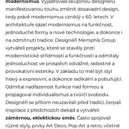
modernismus
. Vyjadřovala skupinou designérů
manifestovanou touhu změnit dosavadní design,
tedy právě modernismus vzniklý v 60. letech. V
architektuře sázel modernismus na funkčnost,
jednoduché formy a nové technologie, a dokonce i
na odmítnutí tradice. Designéři Memphis Group
vytvářeli projekty, které se stavěly proti
modernistické střídmosti a funkčnosti a odmítaly
jednoduchost ve prospěch odvážné, radostné a
provokativní estetiky. V základu to měl být styl
hravý a expresivní, a dokonce radikální a pobuřující.
Odmítal nadřazenost funkce nad formou a
propagoval individualismus a tvůrčí svobodu.
Designéři se přitom neuzavírali před tradicí, čerpali
inspirace z předchozích dekád a vytvářeli
záměrnou, eklektickou směs
. Často spojovali
různé styly, prvky Art Deco, Pop Art a retro, včetně