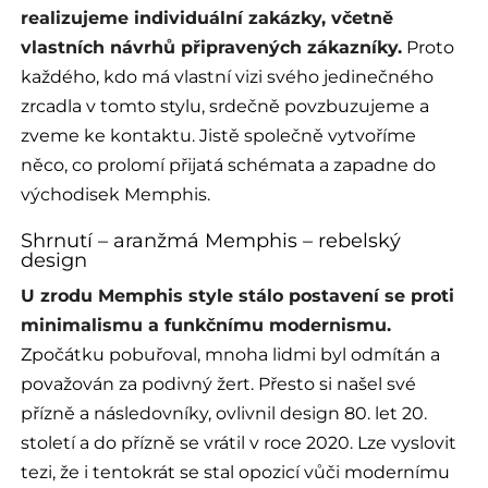
realizujeme individuální zakázky, včetně
vlastních návrhů připravených zákazníky.
Proto
každého, kdo má vlastní vizi svého jedinečného
zrcadla v tomto stylu, srdečně povzbuzujeme a
zveme ke kontaktu. Jistě společně vytvoříme
něco, co prolomí přijatá schémata a zapadne do
východisek Memphis.
Shrnutí – aranžmá Memphis – rebelský
design
U zrodu Memphis style stálo postavení se proti
minimalismu a funkčnímu modernismu.
Zpočátku pobuřoval, mnoha lidmi byl odmítán a
považován za podivný žert. Přesto si našel své
přízně a následovníky, ovlivnil design 80. let 20.
století a do přízně se vrátil v roce 2020. Lze vyslovit
tezi, že i tentokrát se stal opozicí vůči modernímu