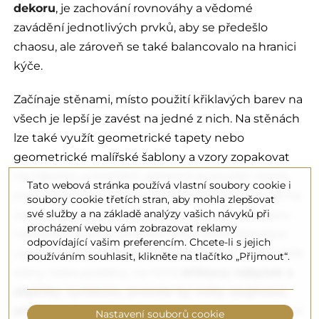
dekoru
, je zachování rovnováhy a vědomé
zavádění jednotlivých prvků, aby se předešlo
chaosu, ale zároveň se také balancovalo na hranici
kýče.
Začínaje stěnami, místo použití křiklavých barev na
všech je lepší je zavést na jedné z nich. Na stěnách
lze také využít geometrické tapety nebo
geometrické malířské šablony a vzory zopakovat
na nábytku a textiliích, přičemž se použijí i různé,
Tato webová stránka používá vlastní soubory cookie i
kontrastní tvary a barvy. Výrazné barvy i vzory se na
soubory cookie třetích stran, aby mohla zlepšovat
své služby a na základě analýzy vašich návyků při
začátku vyplatí zavádět právě v prvcích, jako jsou
procházení webu vám zobrazovat reklamy
nábytek, koberce, polštáře nebo velké dekorace.
odpovídající vašim preferencím. Chcete-li s jejich
Lze se rozhodnout pro neutrální pozadí, tedy světlé
používáním souhlasit, klikněte na tlačítko „Přijmout“.
stěny nebo podlahy, na nichž
křiklavý nábytek a
doplňky vyniknou, protože by měly zaujmout,
přitahovat pozornost a budovat prostor
. Lze také
Nastavení souborů cookie