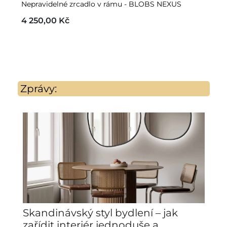
Nepravidelné zrcadlo v rámu - BLOBS NEXUS
Ne
P
4 250,00 Kč
6
Zprávy:
Skandinávský styl bydlení – jak
Z
zařídit interiér jednoduše a
a