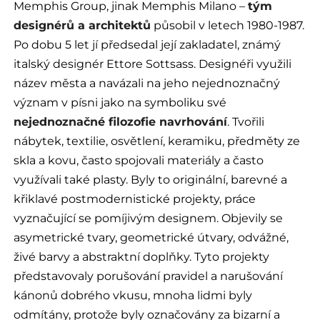
Memphis Group, jinak Memphis Milano –
tým
designérů a architektů
působil v letech 1980-1987.
Po dobu 5 let jí předsedal její zakladatel, známý
italský designér Ettore Sottsass. Designéři využili
název města a navázali na jeho nejednoznačný
význam v písni jako na symboliku své
nejednoznačné filozofie navrhování
. Tvořili
nábytek, textilie, osvětlení, keramiku, předměty ze
skla a kovu, často spojovali materiály a často
využívali také plasty. Byly to originální, barevné a
křiklavé postmodernistické projekty, práce
vyznačující se pomíjivým designem. Objevily se
asymetrické tvary, geometrické útvary, odvážné,
živé barvy a abstraktní doplňky. Tyto projekty
představovaly porušování pravidel a narušování
kánonů dobrého vkusu, mnoha lidmi byly
odmítány, protože byly označovány za bizarní a