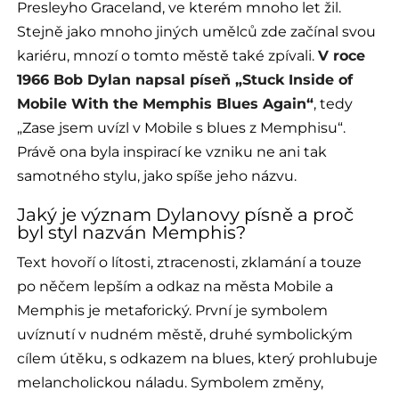
Presleyho Graceland, ve kterém mnoho let žil.
Stejně jako mnoho jiných umělců zde začínal svou
kariéru, mnozí o tomto městě také zpívali.
V roce
1966 Bob Dylan napsal píseň „Stuck Inside of
Mobile With the Memphis Blues Again“
, tedy
„Zase jsem uvízl v Mobile s blues z Memphisu“.
Právě ona byla inspirací ke vzniku ne ani tak
samotného stylu, jako spíše jeho názvu.
Jaký je význam Dylanovy písně a proč
byl styl nazván Memphis?
Text hovoří o lítosti, ztracenosti, zklamání a touze
po něčem lepším a odkaz na města Mobile a
Memphis je metaforický. První je symbolem
uvíznutí v nudném městě, druhé symbolickým
cílem útěku, s odkazem na blues, který prohlubuje
melancholickou náladu. Symbolem změny,