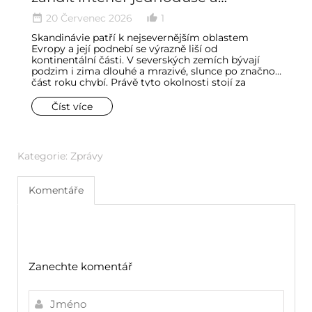
minimalisticky
20 Červenec 2026
1
date_range
thumb_up_alt
date_ran
Skandinávie patří k nejsevernějším oblastem
Č
Evropy a její podnebí se výrazně liší od
pa
kontinentální části. V severských zemích bývají
lo
podzim i zima dlouhé a mrazivé, slunce po značnou
vn
část roku chybí. Právě tyto okolnosti stojí za
s
zrodem celého stylu bydlení. Mnoho interiérových
dů
trendů vychází ze způsobu života, okolní přírody
ko
Číst více
nebo potřeb spojených s klimatem, ale ve
hr
skandinávském stylu se světlo stalo jedním z
h
nejdůležitějších prvků zařízení.
Kategorie:
Zprávy
Komentáře
Zanechte komentář