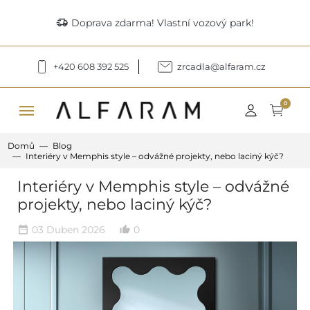
delivery_truck_speed
Doprava zdarma! Vlastní vozový park!
+420 608 392 525
zrcadla@alfaram.cz
menu
0
Domů
Blog
Interiéry v Memphis style – odvážné projekty, nebo laciný kýč?
Interiéry v Memphis style – odvážné
projekty, nebo laciný kýč?
03 Duben 2026
0
date_range
thumb_up_alt