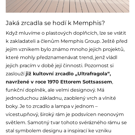
Jaká zrcadla se hodí k Memphis?
Když mluvíme o plastových doplňcích, lze se vrátit
k zakladateli a členům Memphis Group. Ještě před
jejím vznikem bylo známo mnoho jejich projektů,
které mohly předznamenávat trend, jenž vládl
jejich pracím v době její činnosti. Pozornost si
zaslouží
již kultovní zrcadlo „Ultrafragola“,
navržené v roce 1970 Ettorem Sottsassem
,
funkční doplněk, ale velmi designový. Má
jednoduchou základnu, zaoblený vrch a vlnité
boky. Je to zrcadlo a lampa v jednom –
vícestupňový, široký rám je podsvícen neonovým
světlem. Samotný tvar tohoto svérázného rámu se
stal symbolem designu a inspirací ke vzniku