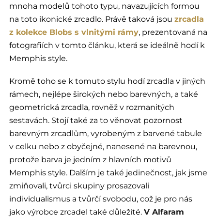
mnoha modelů tohoto typu, navazujících formou
na toto ikonické zrcadlo. Právě taková jsou
zrcadla
z kolekce Blobs s vlnitými rámy
, prezentovaná na
fotografiích v tomto článku, která se ideálně hodí k
Memphis style.
Kromě toho se k tomuto stylu hodí zrcadla v jiných
rámech, nejlépe širokých nebo barevných, a také
geometrická zrcadla, rovněž v rozmanitých
sestavách. Stojí také za to věnovat pozornost
barevným zrcadlům, vyrobeným z barvené tabule
v celku nebo z obyčejné, nanesené na barevnou,
protože barva je jedním z hlavních motivů
Memphis style. Dalším je také jedinečnost, jak jsme
zmiňovali, tvůrci skupiny prosazovali
individualismus a tvůrčí svobodu, což je pro nás
jako výrobce zrcadel také důležité.
V Alfaram