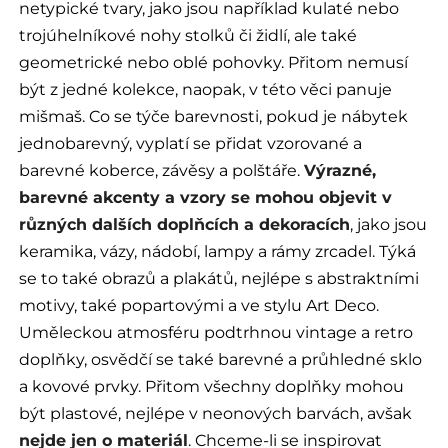
netypické tvary, jako jsou například kulaté nebo
trojúhelníkové nohy stolků či židlí, ale také
geometrické nebo oblé pohovky. Přitom nemusí
být z jedné kolekce, naopak, v této věci panuje
mišmaš. Co se týče barevnosti, pokud je nábytek
jednobarevný, vyplatí se přidat vzorované a
barevné koberce, závěsy a polštáře.
Výrazné,
barevné akcenty a vzory se mohou objevit v
různých dalších doplňcích a dekoracích
, jako jsou
keramika, vázy, nádobí, lampy a rámy zrcadel. Týká
se to také obrazů a plakátů, nejlépe s abstraktními
motivy, také popartovými a ve stylu Art Deco.
Uměleckou atmosféru podtrhnou vintage a retro
doplňky, osvědčí se také barevné a průhledné sklo
a kovové prvky. Přitom všechny doplňky mohou
být plastové, nejlépe v neonových barvách, avšak
nejde jen o materiál
. Chceme-li se inspirovat