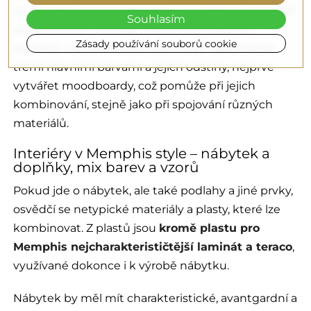
zvolit jednu dominantní barvu na větších plochách
Souhlasím
a předmětech a přidat několik kontrastních
Zásady používání souborů cookie
akcentů. Lze také experimentovat například se
třemi hlavními barvami a jejich odstíny, nejprve
vytvářet moodboardy, což pomůže při jejich
kombinování, stejně jako při spojování různých
materiálů.
Interiéry v Memphis style – nábytek a
doplňky, mix barev a vzorů
Pokud jde o nábytek, ale také podlahy a jiné prvky,
osvědčí se netypické materiály a plasty, které lze
kombinovat. Z plastů jsou
kromě plastu pro
Memphis nejcharakterističtější laminát a teraco
,
využívané dokonce i k výrobě nábytku.
Nábytek by měl mít charakteristické, avantgardní a