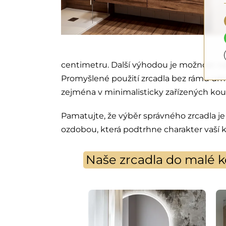
centimetru. Další výhodou je možnost na
Promyšlené použití zrcadla bez rámu umo
zejména v minimalisticky zařízených ko
Pamatujte, že výběr správného zrcadla je
ozdobou, která podtrhne charakter vaší ko
Naše zrcadla do malé k