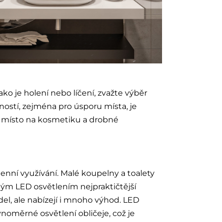
o je holení nebo líčení, zvažte výběr
ností, zejména pro úsporu místa, je
né místo na kosmetiku a drobné
denní využívání. Malé koupelny a toalety
ěným LED osvětlením nejpraktičtější
el, ale nabízejí i mnoho výhod. LED
vnoměrné osvětlení obličeje, což je