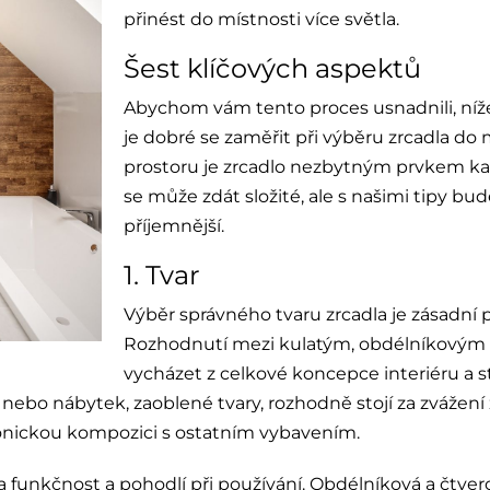
přinést do místnosti více světla.
Šest klíčových aspektů
Abychom vám tento proces usnadnili, níže
je dobré se zaměřit při výběru zrcadla do
prostoru je zrcadlo nezbytným prvkem ka
se může zdát složité, ale s našimi tipy 
příjemnější.
1. Tvar
Výběr správného tvaru zrcadla je zásadní 
Rozhodnutí mezi kulatým, obdélníkovým
vycházet z celkové koncepce interiéru a s
a nebo nábytek, zaoblené tvary, rozhodně stojí za zvážen
monickou kompozici s ostatním vybavením.
a funkčnost a pohodlí při používání. Obdélníková a čtver