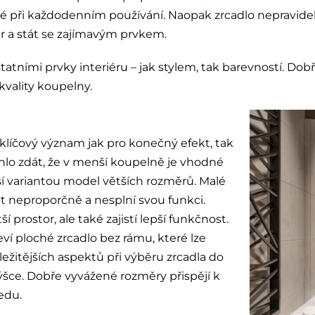
ké při každodenním používání. Naopak zrcadlo nepravid
r a stát se zajímavým prvkem.
 ostatními prvky interiéru – jak stylem, tak barevností. 
 kvality koupelny.
klíčový význam jak pro konečný efekt, tak
hlo zdát, že v menší koupelně je vhodné
pší variantou model větších rozměrů. Malé
 neproporčně a nesplní svou funkci.
í prostor, ale také zajistí lepší funkčnost.
eví ploché zrcadlo bez rámu, které lze
žitějších aspektů při výběru zrcadla do
ýšce. Dobře vyvážené rozměry přispějí k
edu.