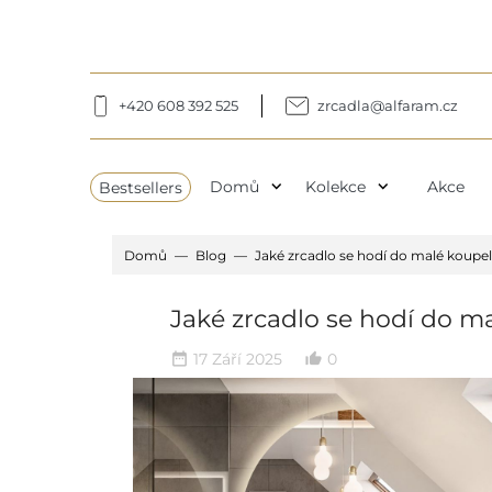
+420 608 392 525
zrcadla@alfaram.cz
expand_more
expand_more
Bestsellers
Domů
Kolekce
Akce
Domů
Blog
Jaké zrcadlo se hodí do malé koupe
Jaké zrcadlo se hodí do m
17 Září 2025
0
date_range
thumb_up_alt