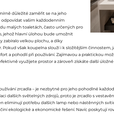
mírně důležité zaměřit se na jeho
ěly odpovídat vašim každodenním
du malých toaletách, často určených pro
lo, jehož hlavní úlohou bude umožnit
 zabíralo velkou plochu, a díky
kud však koupelna slouží i k složitějším činnostem, jak
ort a pohodlí při používání. Zajímavou a praktickou mož
fektivně využijete prostor a zároveň získáte další úlož
 používání zrcadla – je nezbytné pro jeho pohodlné každo
aci dalších světelných zdrojů, proto je zrcadlo s vestav
n eliminují potřebu dalších lamp nebo nástěnných svítid
h činí ekologické a ekonomické řešení. Navíc poskytují ro