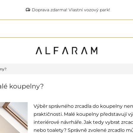
delivery_truck_speed
Doprava zdarma! Vlastní vozový park!
lny?
alé koupelny?
Výběr správného zrcadla do koupelny není 
praktičnosti. Malé koupelny představují vý
interiérové návrháře. Jak tedy vybrat zrc
nebo toalety? Správně zvolené zrcadlo můž