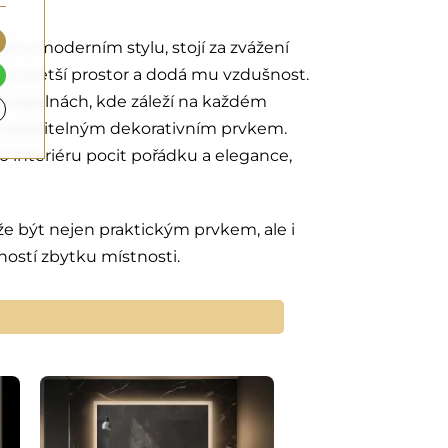
h v moderním stylu, stojí za zvážení
icky zvětší prostor a dodá mu vzdušnost.
 koupelnách, kde záleží na každém
ř neviditelným dekorativním prvkem.
 interiéru pocit pořádku a elegance,
že být nejen praktickým prvkem, ale i
ností zbytku místnosti.