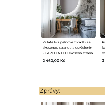
Kulaté koupelnové zrcadlo se
P
zkosenou stranou a osvětlením
k
- CAPELLA LED zkosená strana
o
2 460,00 Kč
3
Zprávy: