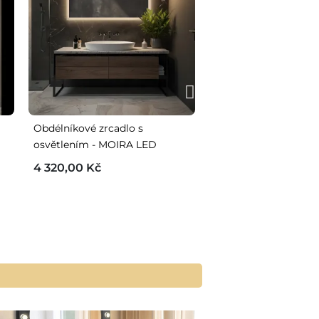
Obdélníkové zrcadlo s
Koupelnové zrcadlo
osvětlením - MOIRA LED
nepravidelně zaoblen
osvětlením - LAOS L
4 320,00 Kč
3 290,00 Kč