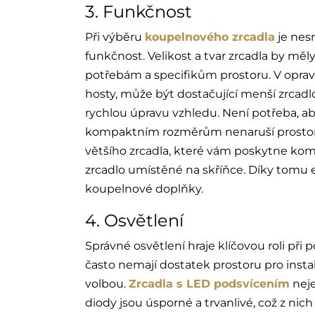
3. Funkčnost
Při výběru
koupelnového zrcadla
je nes
funkčnost. Velikost a tvar zrcadla by m
potřebám a specifikům prostoru. V oprav
hosty, může být dostačující menší zrcad
rychlou úpravu vzhledu. Není potřeba, aby
kompaktním rozměrům nenaruší prostor. Po
většího zrcadla, které vám poskytne komf
zrcadlo umístěné na skříňce. Díky tomu e
koupelnové doplňky.
4. Osvětlení
Správné osvětlení hraje klíčovou roli při
často nemají dostatek prostoru pro instal
volbou.
Zrcadla s LED podsvícením
neje
diody jsou úsporné a trvanlivé, což z nic