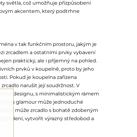
oty světla, což umožňuje přizpůsobení
tylovým akcentem, který podtrhne
ejména v tak funkčním prostoru, jakým je
i zrcadlem a ostatními prvky vybavení
nejen praktický, ale i příjemný na pohled.
tivních prvků v koupelně, proto by jeho
sti. Pokud je koupelna zařízena
rcadlo narušit její soudržnost. V
chého designu, s minimalistickým rámem
ve stylu glamour může jednoduché
ostředí může zrcadlo s bohatě zdobeným
rovedení, vytvořit výrazný středobod a