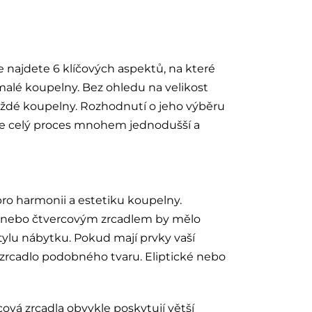
 najdete 6 klíčových aspektů, na které
 malé koupelny. Bez ohledu na velikost
ždé koupelny. Rozhodnutí o jeho výběru
bude celý proces mnohem jednodušší a
pro harmonii a estetiku koupelny.
 nebo čtvercovým zrcadlem by mělo
tylu nábytku. Pokud mají prvky vaší
í zrcadlo podobného tvaru. Eliptické nebo
cová zrcadla obvykle poskytují větší