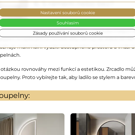
6. S rámem nebo bez?
Nastavení souborů cookie
U menších prostor, zejména těch zařízenýc
zrcadlo bez rámu
. Tento typ zrcadla opt
Souhlasím
Je to obzvlášť důležité v opravdu malých
Zásady používání souborů cookie
lepení zrcadla přímo na zeď, díky čemuž se stává témě
žňuje maximální využití dostupného prostoru a vnáší do
upelnách.
 otázkou rovnováhy mezi funkcí a estetikou. Zrcadlo mů
upelny. Proto vybírejte tak, aby ladilo se stylem a barev
oupelny: