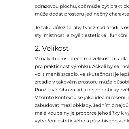
odrazovou plochu, což může být praktic
může dodat prostoru jedinečný charakte
Je také důležité, aby tvar zrcadla ladil s
styl místnosti a zvýšit estetické i funkční
2. Velikost
V malých prostorech má velikost zrcadla 
pro praktičnost výrobku. Ačkoli by se mo
volit menší zrcadlo, ve skutečnosti je le
zrcadlo v takovém prostoru může působit
Použití většího zrcadla nejen opticky zvětš
V tomto kontextu se jako ideální řešení j
zabudovat mezi obklady. Jedním z nejdůle
malé koupelny je proporce jeho šířky k v
vytvoření estetického a působivého vzhl