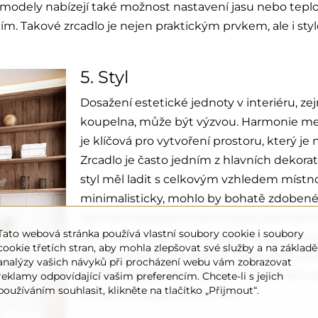
ré modely nabízejí také možnost nastavení jasu nebo tepl
m. Takové zrcadlo je nejen praktickým prvkem, ale i s
5. Styl
Dosažení estetické jednoty v interiéru, z
koupelna, může být výzvou. Harmonie mez
je klíčová pro vytvoření prostoru, který je 
Zrcadlo je často jedním z hlavních dekora
styl měl ladit s celkovým vzhledem místno
minimalisticky, mohlo by bohatě zdobené z
takovém případě zvolte zrcadlo jednodu
Tato webová stránka používá vlastní soubory cookie i soubory
nebo úplně bez něj. Naopak v koupelně 
cookie třetích stran, aby mohla zlepšovat své služby a na základě
zrcadlo působit nevýrazně. V takovém pr
analýzy vašich návyků při procházení webu vám zobrazovat
rámem, například ve zlatém či stříbrném p
reklamy odpovídající vašim preferencím. Chcete-li s jejich
používáním souhlasit, klikněte na tlačítko „Přijmout“.
zdůraznit eleganci místnosti.