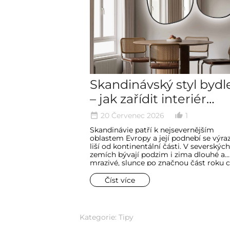
Skandinávský styl bydl
– jak zařídit interiér
jednoduše a
20 Červenec 2026
1
date_range
thumb_up_alt
minimalisticky
Skandinávie patří k nejsevernějším
oblastem Evropy a její podnebí se výra
liší od kontinentální části. V severských
zemích bývají podzim i zima dlouhé a
mrazivé, slunce po značnou část roku c
Právě tyto okolnosti stojí za zrodem c
stylu bydlení. Mnoho interiérových tre
Číst více
vychází ze způsobu života, okolní příro
nebo potřeb spojených s klimatem, ale
skandinávském stylu se světlo stalo je
z nejdůležitějších prvků zařízení.
Kategorie:
Tipy