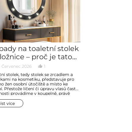
ady na toaletní stolek
Malá koupel
ložnice – proč je tato
nápady a pra
a péče a krásy nejlepší
jak ji zařídit
 Červenec 2026
1
29 Červen 2026
thumb_up_alt
date_range
ávě tady?
tní stolek, tedy stolek se zrcadlem a
Odvěké dilema „vana
kami na kosmetiku, představuje pro
je ve světě designu 
 žen osobní útočiště a místo ke
shakespearovské „být,
ní. Přestože líčení či úpravu vlasů často
celá řada hledisek –
nosti provádíme v koupelně, právě
přes roli, jakou má 
ce nabízí mnohem lepší podmínky pro
hrát, až po to nejpř
 rituály i vytvoření soukromého koutku
kterým je velikost k
íst více
Číst více
.
střet dvou životních f
sprcha – pragmatism
spěch.