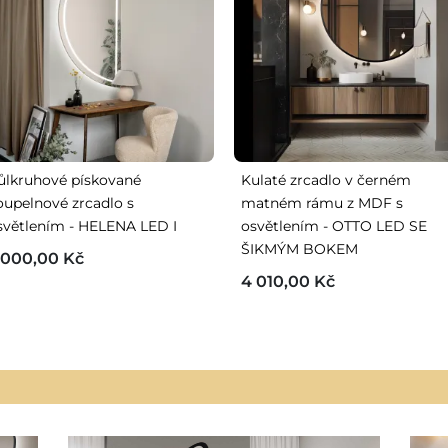
ůlkruhové pískované
Kulaté zrcadlo v černém
oupelnové zrcadlo s
matném rámu z MDF s
světlením - HELENA LED I
osvětlením - OTTO LED SE
ŠIKMÝM BOKEM
 000,00 Kč
4 010,00 Kč