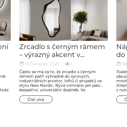
ení
Zrcadlo s černým rámem
Náp
– výrazný akcent v
do 
interiéru
zón
15 Červenec 2026
1
08
date_range
thumb_up_alt
date_range
pr
Často se má za to, že zrcadlo s černým
Toale
zně
rámem patří výhradně do syrových,
zásuv
industriálních prostor, loftů či projektů ve
mnoho
stylu New Nordic. Bývá vnímáno jen jako
ztiše
hybí.
bezpečný, univerzální doplněk. Ve
z nut
elého
skutečnosti plní černá barva v interiéru
ložni
ndů
mnohem důležitější úlohu. Je svého druhu
ranní
Číst více
Č
dy
architektonickou konturou, která dává
krásy
 ve
prostoru řád a vymezuje jeho hranice.
dním
Dokáže zvýraznit okolní barvy a dodat jim
hloubku.