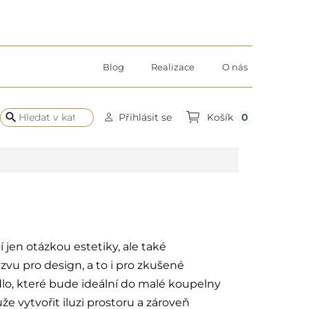
Blog
Realizace
O nás
search
0
Přihlásit se
Košík
jen otázkou estetiky, ale také
zvu pro design, a to i pro zkušené
adlo, které bude ideální do malé koupelny
e vytvořit iluzi prostoru a zároveň