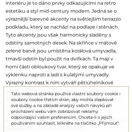
interiéru je to dáno prvky odkazujícími na retro
estetiku a styl mid-century modern. Jedná se o
výraznější barevné akcenty na světlejším terrazzo
podkladu, který se nachází na podlaze i stěnách.
Tyto akcenty jsou však harmonicky sladěny s
odstíny samotných desek. Na skříňce v mátově
zelené barvě jsou umístěna korálová umyvadla,
tmavší odstín byl použit na dvířkách. Ta mají v
horní části obloukový tvar, který se opakuje ve
výklenku naproti a ladí s kulatými umyvadly.
Výrazný kontrast k nim vytváří pětiúhelníkové
zrcadlo, jehož horní hrana souzní s linií stropu a
Tato webová stránka používá vlastní soubory cookie i
spodní roh se ideálně začleňuje do prostoru mezi
soubory cookie třetích stran, aby mohla zlepšovat
své služby a na základě analýzy vašich návyků při
umyvadly.
procházení webu vám zobrazovat reklamy
odpovídající vašim preferencím. Chcete-li s jejich
Na fotografii: Zrcadlo geometrického tvaru v rámu s
používáním souhlasit, klikněte na tlačítko „Přijmout“.
osvětlením – PENTA V RÁMU LED.