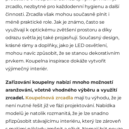
zrcadlo, nezbytné pro každodenní hygienu a další
činnosti. Zrcadla však mohou současně plnit i
méně praktické role. Jak je známo, často se
využívají k optickému zvětšení prostoru a díky
odrazu světla jej také projasňují. Současný design,
krásné rámy a doplňky, jako je LED osvětlení,
mohou navíc způsobit, že se stanou dekorativním
prvkem. Koupelna inspirace dokáže vytvořit
výjimečný interiér.
Zařizování koupelny nabízí mnoho možností
aranžování, včetně vhodného výběru a využití
zrcadel.
Koupelnová zrcadla
mají tu výhodu, že je
není nutné řešit již ve fázi projektování. Nabídka
modelů je natolik rozmanitá, že je lze snadno
přizpůsobit stávajícímu interiéru, který lze zároveň
s malými náklady změnit a oživit. Nemají být pouze