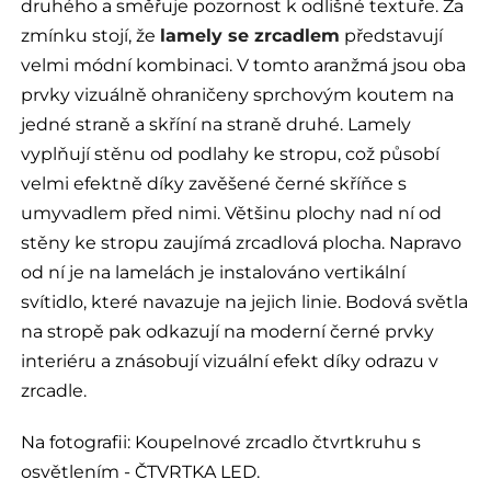
druhého a směřuje pozornost k odlišné textuře. Za
zmínku stojí, že
lamely se zrcadlem
představují
velmi módní kombinaci. V tomto aranžmá jsou oba
prvky vizuálně ohraničeny sprchovým koutem na
jedné straně a skříní na straně druhé. Lamely
vyplňují stěnu od podlahy ke stropu, což působí
velmi efektně díky zavěšené černé skříňce s
umyvadlem před nimi. Většinu plochy nad ní od
stěny ke stropu zaujímá zrcadlová plocha. Napravo
od ní je na lamelách je instalováno vertikální
svítidlo, které navazuje na jejich linie. Bodová světla
na stropě pak odkazují na moderní černé prvky
interiéru a znásobují vizuální efekt díky odrazu v
zrcadle.
Na fotografii:
Koupelnové zrcadlo čtvrtkruhu s
osvětlením - ČTVRTKA LED.