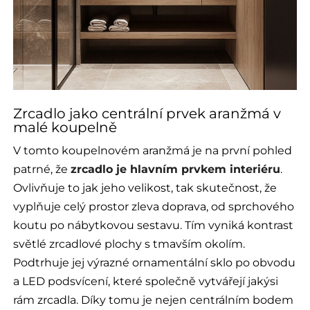
Zrcadlo jako centrální prvek aranžmá v
malé koupelně
V tomto koupelnovém aranžmá je na první pohled
patrné, že
zrcadlo je hlavním prvkem interiéru
.
Ovlivňuje to jak jeho velikost, tak skutečnost, že
vyplňuje celý prostor zleva doprava, od sprchového
koutu po nábytkovou sestavu. Tím vyniká kontrast
světlé zrcadlové plochy s tmavším okolím.
Podtrhuje jej výrazné ornamentální sklo po obvodu
a LED podsvícení, které společně vytvářejí jakýsi
rám zrcadla. Díky tomu je nejen centrálním bodem