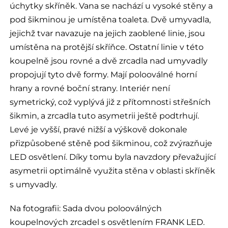
úchytky skříněk. Vana se nachází u vysoké stěny a
pod šikminou je umístěna toaleta. Dvě umyvadla,
jejichž tvar navazuje na jejich zaoblené linie, jsou
umístěna na protější skříňce. Ostatní linie v této
koupelně jsou rovné a dvě zrcadla nad umyvadly
propojují tyto dvě formy. Mají polooválné horní
hrany a rovné boční strany. Interiér není
symetrický, což vyplývá již z přítomnosti střešních
šikmin, a zrcadla tuto asymetrii ještě podtrhují.
Levé je vyšší, pravé nižší a výškově dokonale
přizpůsobené stěně pod šikminou, což zvýrazňuje
LED osvětlení. Díky tomu byla navzdory převažující
asymetrii optimálně využita stěna v oblasti skříněk
s umyvadly.
Na fotografii: Sada dvou polooválných
koupelnových zrcadel s osvětlením FRANK LED.