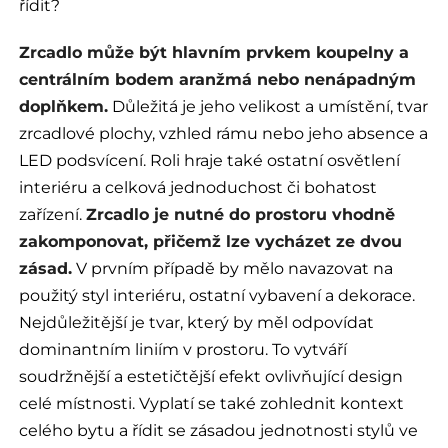
řídit?
Zrcadlo může být hlavním prvkem koupelny a
centrálním bodem aranžmá nebo nenápadným
doplňkem.
Důležitá je jeho velikost a umístění, tvar
zrcadlové plochy, vzhled rámu nebo jeho absence a
LED podsvícení. Roli hraje také ostatní osvětlení
interiéru a celková jednoduchost či bohatost
zařízení.
Zrcadlo je nutné do prostoru vhodně
zakomponovat, přičemž lze vycházet ze dvou
zásad.
V prvním případě by mělo navazovat na
použitý styl interiéru, ostatní vybavení a dekorace.
Nejdůležitější je tvar, který by měl odpovídat
dominantním liniím v prostoru. To vytváří
soudržnější a estetičtější efekt ovlivňující design
celé místnosti. Vyplatí se také zohlednit kontext
celého bytu a řídit se zásadou jednotnosti stylů ve