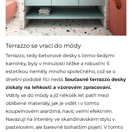
Terrazzo se vrací do módy
Terrazzo, tedy betonové desky s černo-šedými
kamínky, byly v minulosti těžké a robustní. S
estetikou neměly mnoho společného, což se o
dnešní podobě říci nedá.
Současné terrazzo desky
získaly na lehkosti a vzorovém zpracování.
Vrátily se do módy a již několik let patří mezi
oblíbené materiály, jak je vidět i v tomto
koupelnovém aranžmá, navíc velmi efektním.
Navazují na interiéry ve skandinávském stylu v
pastelovém, ale barevně bohatším pojetí. V tomto