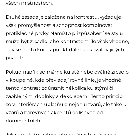
všech místnostech.
Druhá zásada je založena na kontrastu, vyžaduje
však promyšlenost a schopnost kombinovat
protikladné prvky. Namísto přizpůsobení se stylu
může být zrcadlo jeho kontrastem. Je však vhodné,
aby se tento kontrapunkt dále opakoval i v jiných
prvcích.
Pokud například máme kulaté nebo oválné zrcadlo
v koupelně, kde převládají rovné linie, je vhodné
tento kontrast zdůraznit několika kulatými či
zaoblenými doplňky a dekoracemi. Tento princip
se v interiérech uplatňuje nejen u tvarů, ale také u
vzorů a barevných akcentů odlišných od
dominantních.
Jak vypadají všechny tyto možnosti a zásady v