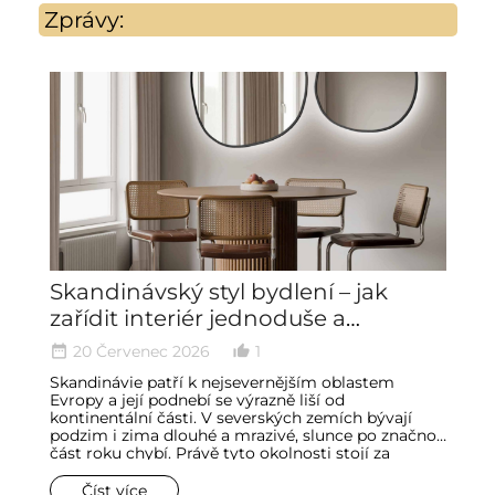
Zprávy:
Skandinávský styl bydlení – jak
Z
zařídit interiér jednoduše a
a
minimalisticky
20 Červenec 2026
1
date_range
thumb_up_alt
date_ran
Skandinávie patří k nejsevernějším oblastem
Č
Evropy a její podnebí se výrazně liší od
pa
kontinentální části. V severských zemích bývají
lo
podzim i zima dlouhé a mrazivé, slunce po značnou
vn
část roku chybí. Právě tyto okolnosti stojí za
s
zrodem celého stylu bydlení. Mnoho interiérových
dů
trendů vychází ze způsobu života, okolní přírody
ko
Číst více