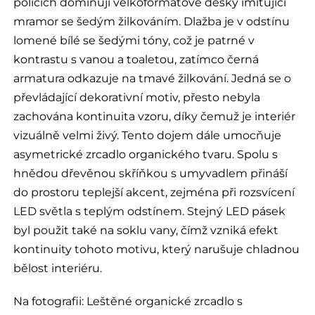
policích dominují velkoformátové desky imitující
mramor se šedým žilkováním. Dlažba je v odstínu
lomené bílé se šedými tóny, což je patrné v
kontrastu s vanou a toaletou, zatímco černá
armatura odkazuje na tmavé žilkování. Jedná se o
převládající dekorativní motiv, přesto nebyla
zachována kontinuita vzoru, díky čemuž je interiér
vizuálně velmi živý. Tento dojem dále umocňuje
asymetrické zrcadlo organického tvaru. Spolu s
hnědou dřevěnou skříňkou s umyvadlem přináší
do prostoru teplejší akcent, zejména při rozsvícení
LED světla s teplým odstínem. Stejný LED pásek
byl použit také na soklu vany, čímž vzniká efekt
kontinuity tohoto motivu, který narušuje chladnou
bělost interiéru.
Na fotografii:
Leštěné organické zrcadlo s