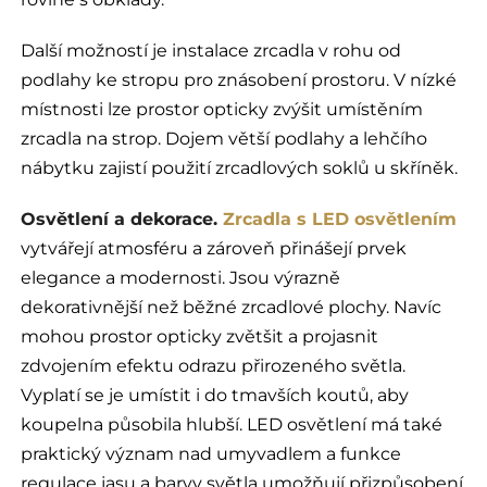
Další možností je instalace zrcadla v rohu od
podlahy ke stropu pro znásobení prostoru. V nízké
místnosti lze prostor opticky zvýšit umístěním
zrcadla na strop. Dojem větší podlahy a lehčího
nábytku zajistí použití zrcadlových soklů u skříněk.
Osvětlení a dekorace.
Zrcadla s LED osvětlením
vytvářejí atmosféru a zároveň přinášejí prvek
elegance a modernosti. Jsou výrazně
dekorativnější než běžné zrcadlové plochy. Navíc
mohou prostor opticky zvětšit a projasnit
zdvojením efektu odrazu přirozeného světla.
Vyplatí se je umístit i do tmavších koutů, aby
koupelna působila hlubší. LED osvětlení má také
praktický význam nad umyvadlem a funkce
regulace jasu a barvy světla umožňují přizpůsobení