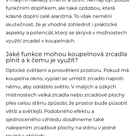
funkčním doplňkem, ale také ozdobou, která
krásně doplní celé aranžmá. To však nemění
skutečnost, že je vhodné zohlednit i praktické
aspekty a potenciál, který se skrývá v možnostech
využití zrcadel v koupelnách.
Jaké funkce mohou koupelnová zrcadla
plnit a k čemu je využít?
Optické zvětšení a prosvětlení prostoru. Pokud má
koupelna okno, vyplatí se umístit zrcadlo naproti
němu, aby odráželo světlo. V malých a úzkých
místnostech velká zrcadla nebo zrcadlové plochy
přes celou stěnu způsobí, že prostor bude působit
větší a světlejší. Podobného efektu a
sjednoceného vzhledu dosáhneme také
nalepením zrcadlové plochy na stěnu v jedné
rovině s obklady.