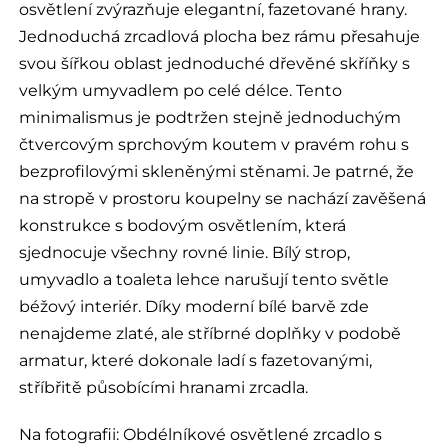
osvětlení zvýrazňuje elegantní, fazetované hrany.
Jednoduchá zrcadlová plocha bez rámu přesahuje
svou šířkou oblast jednoduché dřevěné skříňky s
velkým umyvadlem po celé délce. Tento
minimalismus je podtržen stejně jednoduchým
čtvercovým sprchovým koutem v pravém rohu s
bezprofilovými skleněnými stěnami. Je patrné, že
na stropě v prostoru koupelny se nachází zavěšená
konstrukce s bodovým osvětlením, která
sjednocuje všechny rovné linie. Bílý strop,
umyvadlo a toaleta lehce narušují tento světle
béžový interiér. Díky moderní bílé barvě zde
nenajdeme zlaté, ale stříbrné doplňky v podobě
armatur, které dokonale ladí s fazetovanými,
stříbřitě působícími hranami zrcadla.
Na fotografii:
Obdélníkové osvětlené zrcadlo s