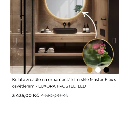
Kulaté zrcadlo na ornamentálním skle Master Flex s
Le
osvětlením - LUXORA FROSTED LED
3
3 435,00 Kč
4 580,00 Kč