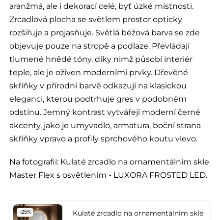
aranžmá, ale i dekorací celé, byť úzké místnosti.
Zrcadlová plocha se světlem prostor opticky
rozšiřuje a projasňuje. Světlá béžová barva se zde
objevuje pouze na stropě a podlaze. Převládají
tlumené hnědé tóny, díky nimž působí interiér
teple, ale je oživen moderními prvky. Dřevěné
skříňky v přírodní barvě odkazují na klasickou
eleganci, kterou podtrhuje gres v podobném
odstínu. Jemný kontrast vytvářejí moderní černé
akcenty, jako je umyvadlo, armatura, boční strana
skříňky vpravo a profily sprchového koutu vlevo.
Na fotografii:
Kulaté zrcadlo na ornamentálním skle
Master Flex s osvětlením - LUXORA FROSTED LED.
Kulaté zrcadlo na ornamentálním skle
-25%