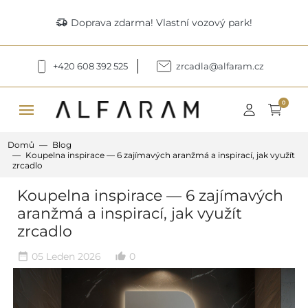
delivery_truck_speed
Doprava zdarma! Vlastní vozový park!
+420 608 392 525
zrcadla@alfaram.cz
menu
0
Domů
Blog
Koupelna inspirace — 6 zajímavých aranžmá a inspirací, jak využít
zrcadlo
Koupelna inspirace — 6 zajímavých
aranžmá a inspirací, jak využít
zrcadlo
05 Leden 2026
0
date_range
thumb_up_alt