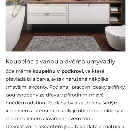
Koupelna s vanou a dvěma umyvadly
Zde máme
koupelnu v podkroví
, ve které
převládá bílá barva, avšak narušená několika
tmavšími akcenty. Podlaha i pracovní desky skříňky
jsou vyrobeny ze dřeva v přírodním tmavě
hnědém odstínu. Podlaha byla zateplena šedým
kobercem a stěna za zrcadly je obložena obklady v
modrozeleném akvamarínovém tónu.
Dekorativním akcentem jsou také zlaté armatury a