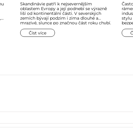
minimalisticky
nu
Skandinávie patří k nejsevernějším
Často
oblastem Evropy a její podnebí se výrazně
rámem
á
liší od kontinentální části. V severských
indus
,
zemích bývají podzim i zima dlouhé a
stylu
mrazivé, slunce po značnou část roku chybí.
bezpe
ti a
Právě tyto okolnosti stojí za zrodem celého
skute
elnách
stylu bydlení. Mnoho interiérových trendů
mnohe
Číst více
Č
taly
vychází ze způsobu života, okolní přírody
archi
ti a
nebo potřeb spojených s klimatem, ale ve
prost
u.
skandinávském stylu se světlo stalo jedním
Dokáž
z nejdůležitějších prvků zařízení.
hloub