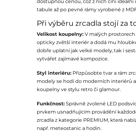
dostupnou cenou, což z nich činí ideální 
tabule až po pevné rámy vyrobené z MDF 
Při výběru zrcadla stojí za t
Velikost koupelny:
V malých prostorech se
opticky zvětší interiér a dodá mu hloubk
dobře uplatní jak velké modely, tak i se
vytvářet zajímavé kompozice.
Styl interiéru:
Přizpůsobte tvar a rám zrc
modely se hodí do moderních interiérů a
koupelny ve stylu retro či glamour.
Funkčnost:
Správně zvolené LED podsvíce
prvkem usnadňujícím provádění každode
zrcadla z kategorie PREMIUM, která nab
např. meteostanic a hodin.