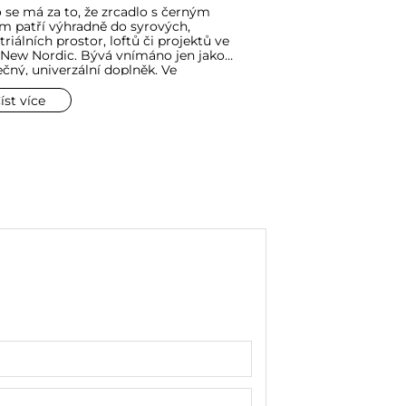
právě tady?
 se má za to, že zrcadlo s černým
Toaletní stolek, tedy
 patří výhradně do syrových,
zásuvkami na kosmet
triálních prostor, loftů či projektů ve
mnoho žen osobní út
 New Nordic. Bývá vnímáno jen jako
ztišení. Přestože líč
čný, univerzální doplněk. Ve
z nutnosti provádím
čnosti plní černá barva v interiéru
ložnice nabízí mnoh
m důležitější úlohu. Je svého druhu
ranní rituály i vytv
íst více
Číst více
tektonickou konturou, která dává
krásy.
oru řád a vymezuje jeho hranice.
e zvýraznit okolní barvy a dodat jim
ku.