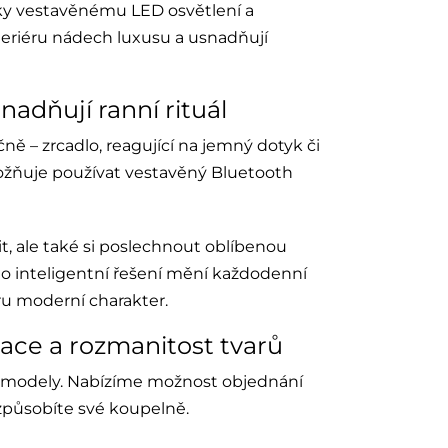
íky vestavěnému LED osvětlení a
eriéru nádech luxusu a usnadňují
nadňují ranní rituál
čně – zrcadlo, reagující na jemný dotyk či
možňuje používat vestavěný Bluetooth
t, ale také si poslechnout oblíbenou
to inteligentní řešení mění každodenní
éru moderní charakter.
zace a rozmanitost tvarů
ní modely. Nabízíme možnost objednání
izpůsobíte své koupelně.