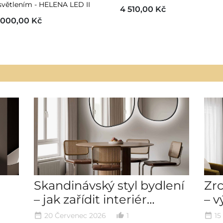
světlením - HELENA LED II
4 510,00 Kč
 000,00 Kč
Skandinávský styl bydlení
Zr
– jak zařídit interiér
– v
ok
jednoduše a
int
20 Červenec 2026
1
15
date_range
thumb_up_alt
date_range