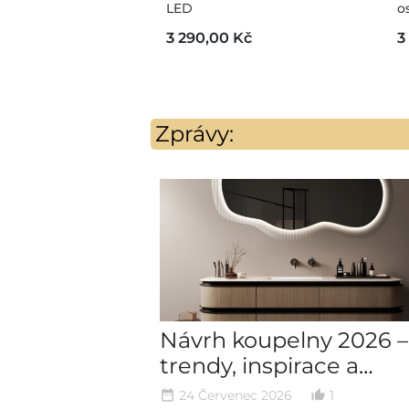
LED
o
3 290,00 Kč
3
Zprávy:
Návrh koupelny 2026 –
trendy, inspirace a
plánování koupelny kr
24 Červenec 2026
1
date_range
thumb_up_alt