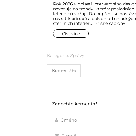
za krokem
Rok 2026 v oblasti interiérového desig
navazuje na trendy, které v posledních
letech převažují. Do popředí se dostáv
návrat k přírodě a odklon od chladných
sterilních interiérů. Přísné šablony
katalogových projektů ustupují útulnos
pohodlí – aspektům, které jsou v koup
Číst více
zvláště důležité. Koupelny ostatně přes
být vnímány jako čistě funkční místnos
proměnily se v zóny relaxace a komfort
Kategorie:
Zprávy
Komentáře
Zanechte komentář