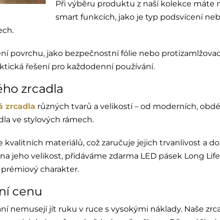
Při výběru produktu z naší kolekce máte m
smart funkcích, jako je typ podsvícení ne
ech.
ní povrchu, jako bezpečnostní fólie nebo protizamlžovac
ktická řešení pro každodenní používání.
ého zrcadla
 zrcadla
různých tvarů a velikostí – od moderních, ob
dla ve stylových rámech.
valitních materiálů, což zaručuje jejich trvanlivost a d
 na jeho velikost, přidáváme zdarma LED pásek Long Life 
 prémiový charakter.
vní cenu
ní nemusejí jít ruku v ruce s vysokými náklady. Naše zrc