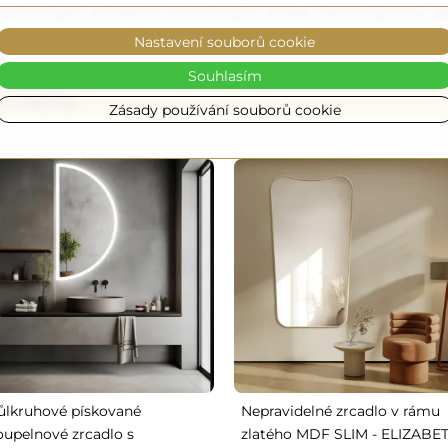
. Investujte do řešení, která nejen zkrášlí vaši koupelnu,
Nastavení souborů cookie
Souhlasím
cadla:
Zásady používání souborů cookie
ůlkruhové pískované
Nepravidelné zrcadlo v rámu
oupelnové zrcadlo s
zlatého MDF SLIM - ELIZABE