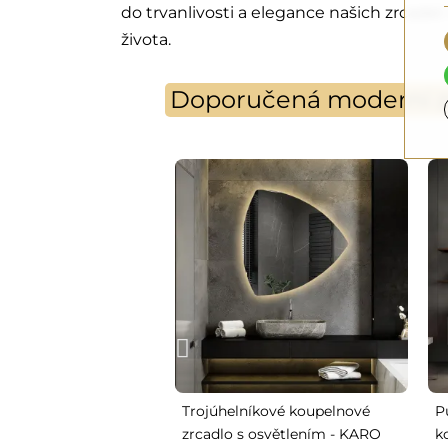
do trvanlivosti a elegance našich zrcadel
života.
Doporučená moderní zr
Trojúhelníkové koupelnové
P
zrcadlo s osvětlením - KARO
k