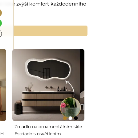
 ale také zvýší komfort každodenního
Zrcadlo na ornamentálním skle
Dekorativní kulaté z
TH
Estriado s osvětlením -
černé skvrně – DAR