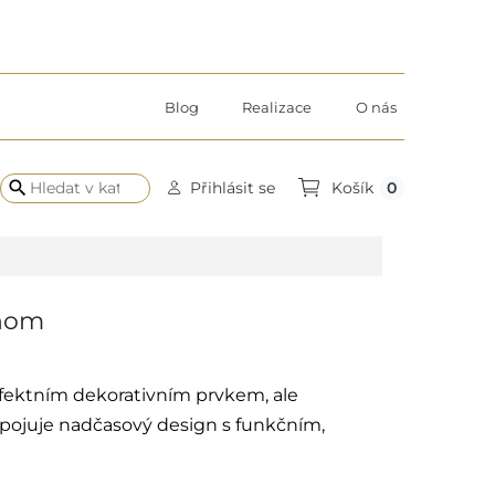
Blog
Realizace
O nás
search
0
Přihlásit se
Košík
dnom
efektním dekorativním prvkem, ale
pojuje nadčasový design s funkčním,