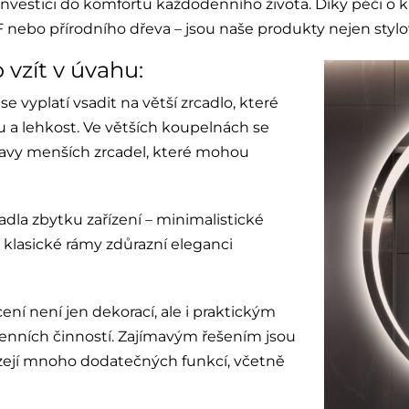
investici do komfortu každodenního života. Díky péči o k
nebo přírodního dřeva – jsou naše produkty nejen stylov
o vzít v úvahu:
 vyplatí vsadit na větší zrcadlo, které
u a lehkost. Ve větších koupelnách se
stavy menších zrcadel, které mohou
adla zbytku zařízení – minimalistické
 klasické rámy zdůrazní eleganci
ní není jen dekorací, ale i praktickým
nních činností. Zajímavým řešením jsou
ízejí mnoho dodatečných funkcí, včetně