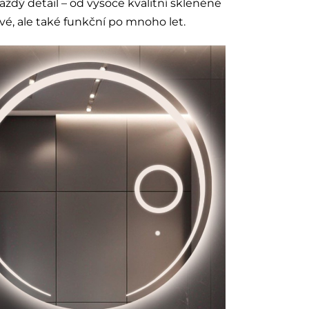
aždý detail – od vysoce kvalitní skleněné
é, ale také funkční po mnoho let.