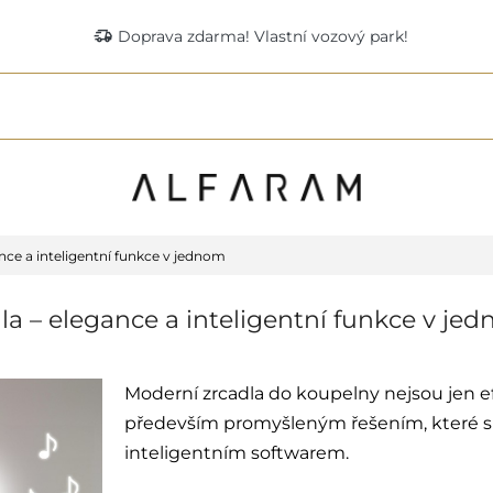
delivery_truck_speed
Doprava zdarma! Vlastní vozový park!
nce a inteligentní funkce v jednom
a – elegance a inteligentní funkce v je
Moderní zrcadla do koupelny nejsou jen 
především promyšleným řešením, které s
inteligentním softwarem.