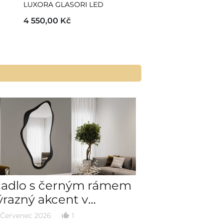
LUXORA GLASORI LED
3 370,00 Kč
4 550,00 Kč
cadlo s černým rámem
Nápady na t
ýrazný akcent v
do ložnice –
eriéru
zóna péče a 
 Červenec 2026
1
08 Červenec 202
thumb_up_alt
date_range