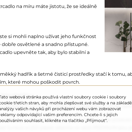
cadlo na míru máte jistotu, že se ideálně
ste si mohli naplno užívat jeho funkčnost
je dobře osvětlené a snadno přístupné.
zrcadlo upevněte tak, aby bylo stabilní a
měkký hadřík a šetrné čisticí prostředky stačí k tomu, ab
iím, které mohou poškodit povrch.
i koupelnu
Tato webová stránka používá vlastní soubory cookie i soubory
cookie třetích stran, aby mohla zlepšovat své služby a na základě
inteligentních funkcí, které činí každodenní rituály poh
analýzy vašich návyků při procházení webu vám zobrazovat
reklamy odpovídající vašim preferencím. Chcete-li s jejich
listických po více dekorativní – si každý najde produkt
používáním souhlasit, klikněte na tlačítko „Přijmout“.
art funkce a LED pásek zdarma ve verzi PREMIUM jsou jen