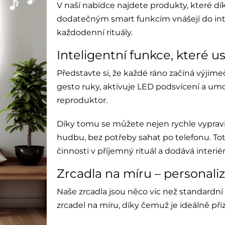
V naší nabídce najdete produkty, které d
dodatečným smart funkcím vnášejí do int
každodenní rituály.
Inteligentní funkce, které us
Představte si, že každé ráno začíná výjime
gesto ruky, aktivuje LED podsvícení a u
reproduktor.
Díky tomu se můžete nejen rychle vypravi
hudbu, bez potřeby sahat po telefonu. To
činnosti v příjemný rituál a dodává interi
Zrcadla na míru – personali
Naše zrcadla jsou něco víc než standard
zrcadel na míru, díky čemuž je ideálně př