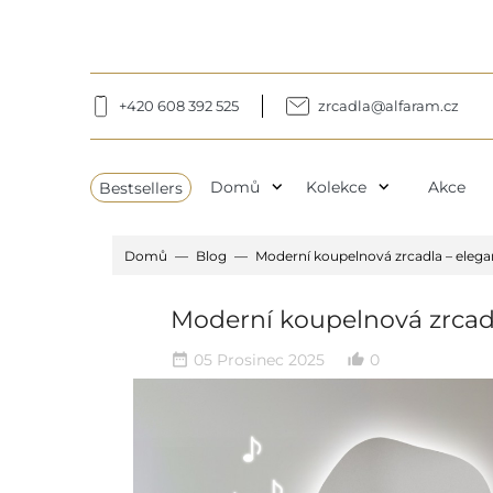
+420 608 392 525
zrcadla@alfaram.cz
expand_more
expand_more
Bestsellers
Domů
Kolekce
Akce
Domů
Blog
Moderní koupelnová zrcadla – elega
Moderní koupelnová zrcadl
05 Prosinec 2025
0
date_range
thumb_up_alt