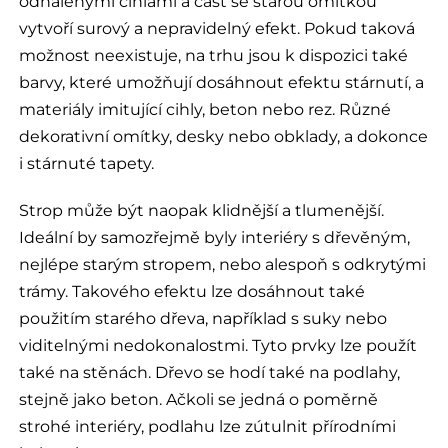
odhalenými cihlami a část se starou omítkou
vytvoří surový a nepravidelný efekt. Pokud taková
možnost neexistuje, na trhu jsou k dispozici také
barvy, které umožňují dosáhnout efektu stárnutí, a
materiály imitující cihly, beton nebo rez. Různé
dekorativní omítky, desky nebo obklady, a dokonce
i stárnuté tapety.
Strop může být naopak klidnější a tlumenější.
Ideální by samozřejmě byly interiéry s dřevěným,
nejlépe starým stropem, nebo alespoň s odkrytými
trámy. Takového efektu lze dosáhnout také
použitím starého dřeva, například s suky nebo
viditelnými nedokonalostmi. Tyto prvky lze použít
také na stěnách. Dřevo se hodí také na podlahy,
stejně jako beton. Ačkoli se jedná o poměrně
strohé interiéry, podlahu lze zútulnit přírodními