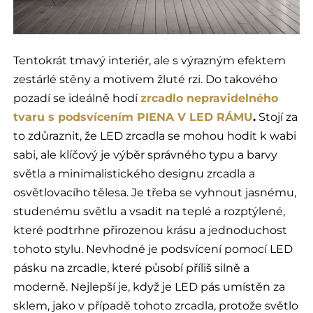
Tentokrát tmavý interiér, ale s výrazným efektem
zestárlé stěny a motivem žluté rzi. Do takového
pozadí se ideálně hodí
zrcadlo nepravidelného
tvaru s podsvícením PIENA V LED RÁMU
.
Stojí za
to zdůraznit, že LED zrcadla se mohou hodit k wabi
sabi, ale klíčový je výběr správného typu a barvy
světla a minimalistického designu zrcadla a
osvětlovacího tělesa. Je třeba se vyhnout jasnému,
studenému světlu a vsadit na teplé a rozptýlené,
které podtrhne přirozenou krásu a jednoduchost
tohoto stylu. Nevhodné je podsvícení pomocí LED
pásku na zrcadle, které působí příliš silně a
moderně. Nejlepší je, když je LED pás umístěn za
sklem, jako v případě tohoto zrcadla, protože světlo