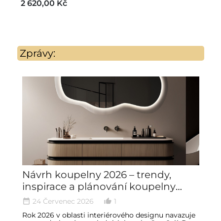
2 620,00 Kč
Zprávy:
Návrh koupelny 2026 – trendy,
S
inspirace a plánování koupelny
z
krok za krokem
m
24 Červenec 2026
1
date_range
thumb_up_alt
date_ran
Rok 2026 v oblasti interiérového designu navazuje
S