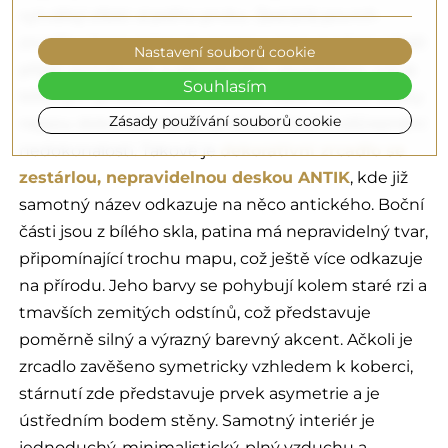
vytvářejí efekt starého prvku. Zestárlá povrch
zrcadla s barevnými skvrnami a nerovnostmi odráží
Nastavení souborů cookie
přijetí pomíjivosti a přirozeného opotřebení, což je
Souhlasím
klíčovým prvkem této filozofie. Navíc takové desky
Zásady používání souborů cookie
nejsou dokonalé, takže se skvěle hodí k zdůraznění
nedokonalostí. Takové je
dekorativní zrcadlo se
zestárlou, nepravidelnou deskou ANTIK
, kde již
samotný název odkazuje na něco antického. Boční
části jsou z bílého skla, patina má nepravidelný tvar,
připomínající trochu mapu, což ještě více odkazuje
na přírodu. Jeho barvy se pohybují kolem staré rzi a
tmavších zemitých odstínů, což představuje
poměrně silný a výrazný barevný akcent. Ačkoli je
zrcadlo zavěšeno symetricky vzhledem k koberci,
stárnutí zde představuje prvek asymetrie a je
ústředním bodem stěny. Samotný interiér je
jednoduchý, minimalistický, plný vzduchu a