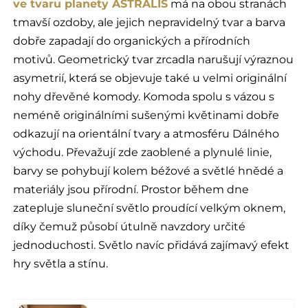
ve tvaru planety ASTRALIS
má na obou stranách
tmavší ozdoby, ale jejich nepravidelný tvar a barva
dobře zapadají do organických a přírodních
motivů. Geometrický tvar zrcadla narušují výraznou
asymetrií, která se objevuje také u velmi originální
nohy dřevěné komody. Komoda spolu s vázou s
neméně originálními sušenými květinami dobře
odkazují na orientální tvary a atmosféru Dálného
východu. Převažují zde zaoblené a plynulé linie,
barvy se pohybují kolem béžové a světlé hnědé a
materiály jsou přírodní. Prostor během dne
zatepluje sluneční světlo proudící velkým oknem,
díky čemuž působí útulně navzdory určité
jednoduchosti. Světlo navíc přidává zajímavý efekt
hry světla a stínu.