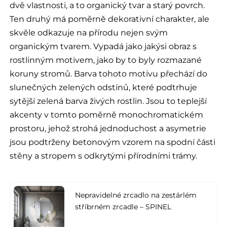
dvě vlastnosti, a to organický tvar a starý povrch.
Ten druhý má poměrně dekorativní charakter, ale
skvěle odkazuje na přírodu nejen svým
organickým tvarem. Vypadá jako jakýsi obraz s
rostlinným motivem, jako by to byly rozmazané
koruny stromů. Barva tohoto motivu přechází do
slunečných zelených odstínů, které podtrhuje
sytější zelená barva živých rostlin. Jsou to teplejší
akcenty v tomto poměrně monochromatickém
prostoru, jehož strohá jednoduchost a asymetrie
jsou podtrženy betonovým vzorem na spodní části
stěny a stropem s odkrytými přírodními trámy.
Nepravidelné zrcadlo na zestárlém
stříbrném zrcadle – SPINEL