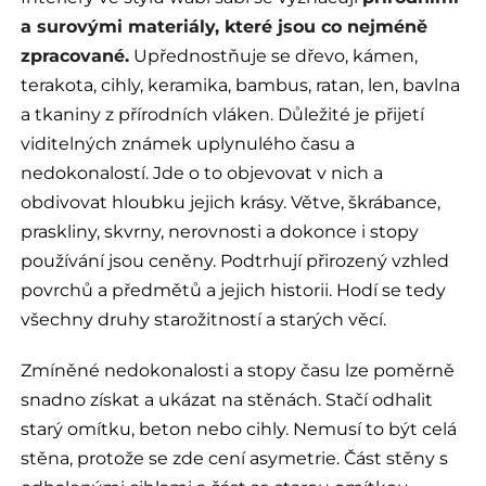
a surovými materiály, které jsou co nejméně
zpracované.
Upřednostňuje se dřevo, kámen,
terakota, cihly, keramika, bambus, ratan, len, bavlna
a tkaniny z přírodních vláken. Důležité je přijetí
viditelných známek uplynulého času a
nedokonalostí. Jde o to objevovat v nich a
obdivovat hloubku jejich krásy. Větve, škrábance,
praskliny, skvrny, nerovnosti a dokonce i stopy
používání jsou ceněny. Podtrhují přirozený vzhled
povrchů a předmětů a jejich historii. Hodí se tedy
všechny druhy starožitností a starých věcí.
Zmíněné nedokonalosti a stopy času lze poměrně
snadno získat a ukázat na stěnách. Stačí odhalit
starý omítku, beton nebo cihly. Nemusí to být celá
stěna, protože se zde cení asymetrie. Část stěny s