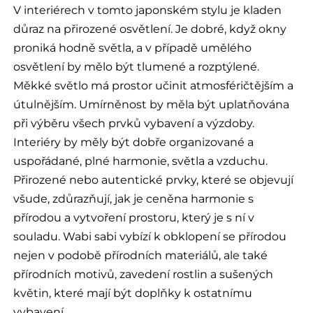
V interiérech v tomto japonském stylu je kladen
důraz na přirozené osvětlení. Je dobré, když okny
proniká hodně světla, a v případě umělého
osvětlení by mělo být tlumené a rozptýlené.
Měkké světlo má prostor učinit atmosféričtějším a
útulnějším. Umírněnost by měla být uplatňována
při výběru všech prvků vybavení a výzdoby.
Interiéry by měly být dobře organizované a
uspořádané, plné harmonie, světla a vzduchu.
Přirozené nebo autentické prvky, které se objevují
všude, zdůrazňují, jak je ceněna harmonie s
přírodou a vytvoření prostoru, který je s ní v
souladu. Wabi sabi vybízí k obklopení se přírodou
nejen v podobě přírodních materiálů, ale také
přírodních motivů, zavedení rostlin a sušených
květin, které mají být doplňky k ostatnímu
vybavení.