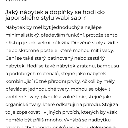
Jaký nábytek a doplňky se hodí do
japonského stylu wabi sabi?
Nábytek by měl být jednoduchý a nejlépe
minimalistický, především funkční, protože tento
přístup je zde velmi důležitý. Dřevěné stoly a židle
nebo skromné postele, které mohou mít i vady.
Cení se také starý, patinovaný nebo zestárlý
nábytek. Hodí se také nábytek z ratanu, bambusu
a podobných materiálů, stejně jako nábytek
kombinující různé přírodní prvky. Ačkoli by měly
převládat jednoduché tvary, mohou se objevit
zaoblené tvary, plynulé a volné linie, stejně jako
organické tvary, které odkazují na přírodu. Stojí za
to je zopakovat i v jiných prvcích, kterých by však
nemělo být příliš mnoho. Vyhýbá se nadbytku
ozdob a zbytečných prvků vybavení,
dekorace a