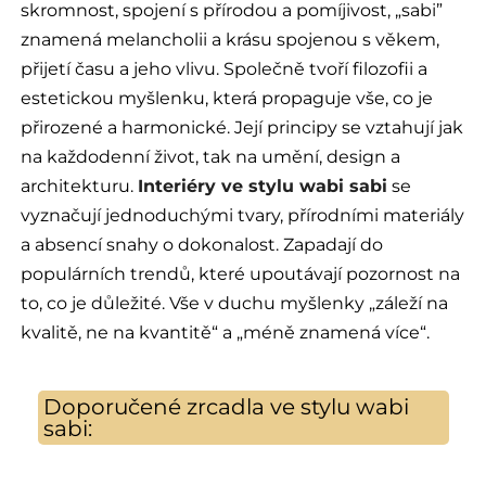
skromnost, spojení s přírodou a pomíjivost, „sabi”
znamená melancholii a krásu spojenou s věkem,
přijetí času a jeho vlivu. Společně tvoří filozofii a
estetickou myšlenku, která propaguje vše, co je
přirozené a harmonické. Její principy se vztahují jak
na každodenní život, tak na umění, design a
architekturu.
Interiéry ve stylu wabi sabi
se
vyznačují jednoduchými tvary, přírodními materiály
a absencí snahy o dokonalost. Zapadají do
populárních trendů, které upoutávají pozornost na
to, co je důležité. Vše v duchu myšlenky „záleží na
kvalitě, ne na kvantitě“ a „méně znamená více“.
Doporučené zrcadla ve stylu wabi
sabi: