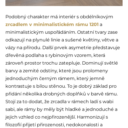
Podobný charakter má interiér s obdélníkovým
zrcadlem v minimalistickém rámu 1201
a
minimalistickým uspořádáním. Ostatní tvary zase
odkazují na plynulé linie a sušené květiny, větve a
vázy na přírodu. Další prvek asymetrie představuje
dřevěná podlaha s rybinovým vzorem, která
zároveň prostor trochu zatepluje. Dominují světlé
barvy a zemité odstíny, které jsou prolomeny
jednoduchým černým rámem, který jemně
kontrastuje s bílou stěnou. To je dobrý základ pro
přidání několika drobných doplňků v barvě rámu.
Stojí za to dodat, že zrcadla v rámech ladí s wabi
sabi, ale rámy by měly být hladké a jednoduché a
jejich vzhled co nejpřirozenější. Harmonizují s
filozofií přijetí přirozenosti, nedokonalosti a