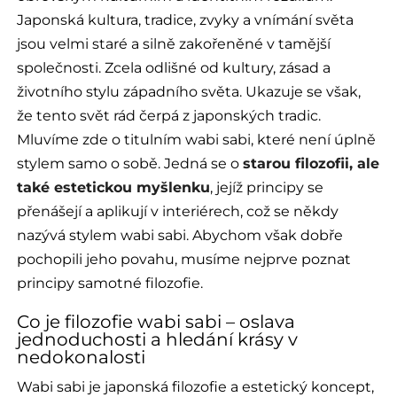
Japonská kultura, tradice, zvyky a vnímání světa
jsou velmi staré a silně zakořeněné v tamější
společnosti. Zcela odlišné od kultury, zásad a
životního stylu západního světa. Ukazuje se však,
že tento svět rád čerpá z japonských tradic.
Mluvíme zde o titulním wabi sabi, které není úplně
stylem samo o sobě. Jedná se o
starou filozofii, ale
také estetickou myšlenku
, jejíž principy se
přenášejí a aplikují v interiérech, což se někdy
nazývá stylem wabi sabi. Abychom však dobře
pochopili jeho povahu, musíme nejprve poznat
principy samotné filozofie.
Co je filozofie wabi sabi – oslava
jednoduchosti a hledání krásy v
nedokonalosti
Wabi sabi je japonská filozofie a estetický koncept,