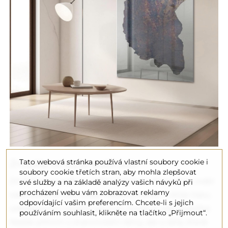
Tato webová stránka používá vlastní soubory cookie i
Zrcadla ve stylu wabi sabi
soubory cookie třetích stran, aby mohla zlepšovat
Zmíněná zrcadla se velmi dobře hodí ke stylu wabi
své služby a na základě analýzy vašich návyků při
procházení webu vám zobrazovat reklamy
sabi, který si cení krásy nedokonalostí a stop času,
odpovídající vašim preferencím. Chcete-li s jejich
odkazujících na jeho plynutí, které je zde důležité.
používáním souhlasit, klikněte na tlačítko „Přijmout“.
Nejde přitom o staromódní rámy, ale o skla, která