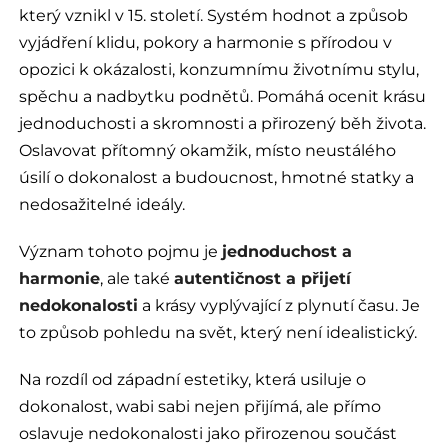
který vznikl v 15. století. Systém hodnot a způsob
vyjádření klidu, pokory a harmonie s přírodou v
opozici k okázalosti, konzumnímu životnímu stylu,
spěchu a nadbytku podnětů. Pomáhá ocenit krásu
jednoduchosti a skromnosti a přirozený běh života.
Oslavovat přítomný okamžik, místo neustálého
úsilí o dokonalost a budoucnost, hmotné statky a
nedosažitelné ideály.
Význam tohoto pojmu je
jednoduchost a
harmonie
, ale také
autentičnost a přijetí
nedokonalosti
a krásy vyplývající z plynutí času. Je
to způsob pohledu na svět, který není idealistický.
Na rozdíl od západní estetiky, která usiluje o
dokonalost, wabi sabi nejen přijímá, ale přímo
oslavuje nedokonalosti jako přirozenou součást