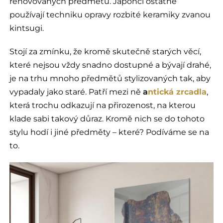
renovovaných předmětů. Japonci ostatně
používají techniku opravy rozbité keramiky zvanou
kintsugi.
Stojí za zmínku, že kromě skutečně starých věcí,
které nejsou vždy snadno dostupné a bývají drahé,
je na trhu mnoho předmětů stylizovaných tak, aby
vypadaly jako staré. Patří mezi ně
a
ntická zrcadla
,
která trochu odkazují na přirozenost, na kterou
klade sabi takový důraz. Kromě nich se do tohoto
stylu hodí i jiné předměty – které? Podíváme se na
to.