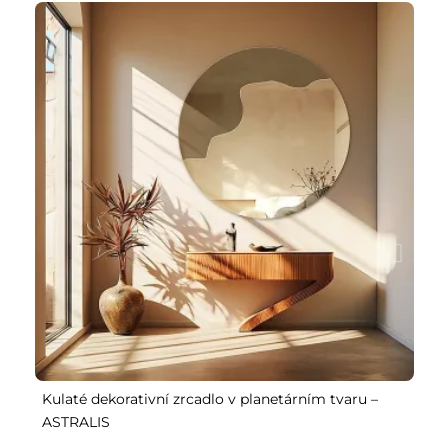
Kulaté dekorativní zrcadlo v planetárním tvaru –
Ne
ASTRALIS
3