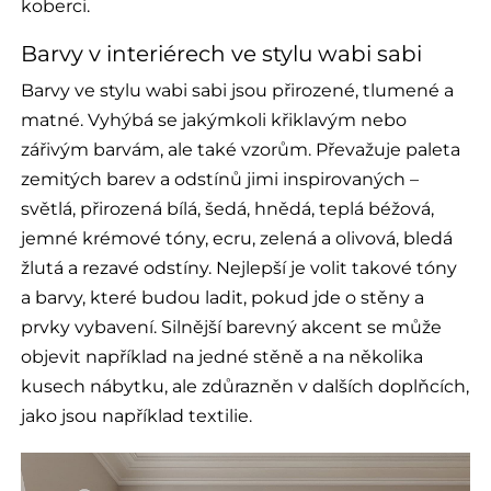
koberci.
Barvy v interiérech ve stylu wabi sabi
Barvy ve stylu wabi sabi jsou přirozené, tlumené a
matné. Vyhýbá se jakýmkoli křiklavým nebo
zářivým barvám, ale také vzorům. Převažuje paleta
zemitých barev a odstínů jimi inspirovaných –
světlá, přirozená bílá, šedá, hnědá, teplá béžová,
jemné krémové tóny, ecru, zelená a olivová, bledá
žlutá a rezavé odstíny. Nejlepší je volit takové tóny
a barvy, které budou ladit, pokud jde o stěny a
prvky vybavení. Silnější barevný akcent se může
objevit například na jedné stěně a na několika
kusech nábytku, ale zdůrazněn v dalších doplňcích,
jako jsou například textilie.