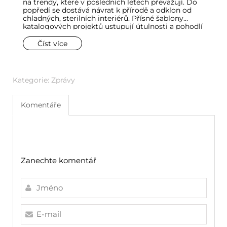
na trendy, které v posledních letech převažují. Do
Ev
popředí se dostává návrat k přírodě a odklon od
ko
chladných, sterilních interiérů. Přísné šablony
p
katalogových projektů ustupují útulnosti a pohodlí
čá
– aspektům, které jsou v koupelnách zvláště
z
důležité. Koupelny ostatně přestaly být vnímány
tr
Číst více
jako čistě funkční místnosti a proměnily se v zóny
n
relaxace a komfortu.
sk
ne
Kategorie:
Zprávy
Komentáře
Zanechte komentář