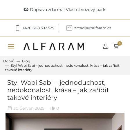
delivery_truck_speed
Doprava zdarma! Vlastní vozový park!
+420 608 392 525
zrcadla@alfaram.cz
menu
0
Domů
Blog
Styl Wabi Sabi – jednoduchost, nedokonalost, krása – jak zařídit
takové interiéry
Styl Wabi Sabi – jednoduchost,
nedokonalost, krása – jak zařídit
takové interiéry
30 Červen 2025
0
date_range
thumb_up_alt