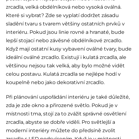
zrcadla, velká obdélníková nebo vysoká oválná.
Které si vybrat? Zde se vyplatí dodržet zásadu
sladění tvaru s tvarem většiny ostatních prvků v
interiéru. Pokud jsou linie rovné a hranaté, bude
lepší stojací nebo závěsné obdélníkové zrcadlo.
Když mají ostatní kusy vybavení oválné tvary, bude
ideální oválné zrcadlo. Existují i kulatá zrcadla, ale
většinou nejsou tak velká, aby bylo možné vidět
celou postavu. Kulatá zrcadla se nejlépe hodí v
koupelně nebo jako dekorativní zrcadlo.
Při plánování uspořádání interiéru je také důležité,
zda je zde okno a přirozené světlo. Pokud je v
místnosti tma, stojí za to zvážit správné osvětlení
zrcadla, abyste se dobře viděli. Pro světlejší a
moderní interiéry můžete do předsíně zvolit
zrcadlo s LED podsvícením. Když je v místnosti