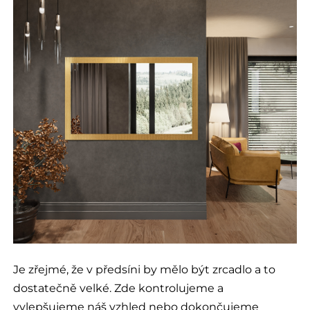
Je zřejmé, že v předsíni by mělo být zrcadlo a to
dostatečně velké. Zde kontrolujeme a
vylepšujeme náš vzhled nebo dokončujeme