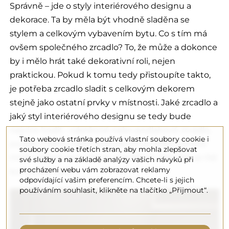
Správně – jde o styly interiérového designu a
dekorace. Ta by měla být vhodně sladěna se
stylem a celkovým vybavením bytu. Co s tím má
ovšem společného zrcadlo? To, že může a dokonce
by i mělo hrát také dekorativní roli, nejen
praktickou. Pokud k tomu tedy přistoupíte takto,
je potřeba zrcadlo sladit s celkovým dekorem
stejně jako ostatní prvky v místnosti. Jaké zrcadlo a
jaký styl interiérového designu se tedy bude
nejvíce hodit - nástěnné nebo podlahové zrcadlo,
Tato webová stránka používá vlastní soubory cookie i
zrcadlo v rámu nebo dekorativní zrcadlo? Vzhled
soubory cookie třetích stran, aby mohla zlepšovat
může záviset na určitých pravidlech, kterými se řídí
své služby a na základě analýzy vašich návyků při
procházení webu vám zobrazovat reklamy
konkrétní styly.
odpovídající vašim preferencím. Chcete-li s jejich
používáním souhlasit, klikněte na tlačítko „Přijmout“.