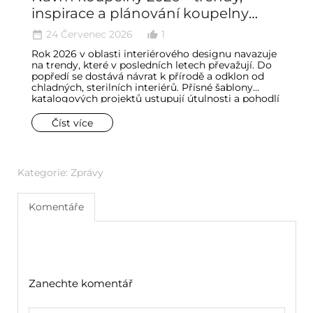
inspirace a plánování koupelny
z
krok za krokem
m
24 Červenec 2026
1
date_range
thumb_up_alt
date_ran
Rok 2026 v oblasti interiérového designu navazuje
S
na trendy, které v posledních letech převažují. Do
Ev
popředí se dostává návrat k přírodě a odklon od
ko
chladných, sterilních interiérů. Přísné šablony
p
katalogových projektů ustupují útulnosti a pohodlí
čá
– aspektům, které jsou v koupelnách zvláště
z
důležité. Koupelny ostatně přestaly být vnímány
tr
Číst více
jako čistě funkční místnosti a proměnily se v zóny
n
relaxace a komfortu.
sk
ne
Kategorie:
Zprávy
Komentáře
Zanechte komentář