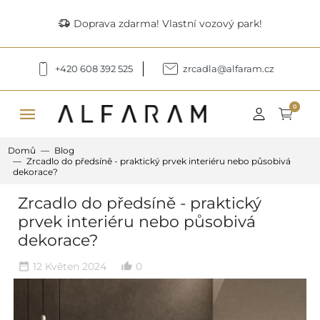
delivery_truck_speed
Doprava zdarma! Vlastní vozový park!
+420 608 392 525
zrcadla@alfaram.cz
menu
0
Domů
Blog
Zrcadlo do předsíně - praktický prvek interiéru nebo působivá
dekorace?
Zrcadlo do předsíně - praktický
prvek interiéru nebo působivá
dekorace?
12 Květen 2024
0
date_range
thumb_up_alt