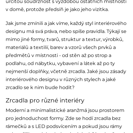
určitou soudržnost s výzdobou ostatních místností
v domě, protože předsíň je jako jeho vizitka.
Jak jsme zmínili a jak víme, každý styl interiérového
designu má svá práva, nebo spíše pravidla. Týkají se
mimo jiné formy, tvarů, struktur a textur, výrobků,
materiálů a textilií, barev a vzorů všech prvků a
předmětů v místnosti - od stěn až po strop a
podlahu, od nábytku, vybavení a látek až po ty
nejmenší doplňky, včetně zrcadla. Jaké jsou zásady
interiérového designu v různých stylech a jaké
zrcadlo se k nim bude hodit?
Zrcadla pro různé interiéry
Moderní a minimalistické aranžmá jsou prostorem
pro jednoduchost formy. Zde se hodí zrcadla bez
rámečků a s LED podsvícením a pokud jsou rámy