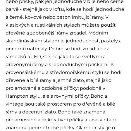
nebo příčky, pak jen jednoduché v bílé nebo černé
barvě - stejně jako v loftu, kde se hodí jednoduché
a černé, kovové nebo beton imitující rámy. V
klasických a rustikálních stylech můžete použít
dřevěné a zdobenější rámy zrcadel. Módním
skandinávským stylem je jednoduchost, pastely a
přírodní materiály. Dobře se hodí zrcadla bez
rámečků a LED, stejně jako ta se světlými a
dřevěnými rámy a s jednoduchými příčkami. K
provensálskému a středomořskému stylu se hodí
dřevěné a bílé rámy a jemné zlato, stejně jako
prolamované a ozdobné příčky; podobně v
Hampton stylu, ale s rovnými příčky. Boho a
vintage jsou také prostorem pro dřevěné a bílé
rámy a decentní zlato. Boho také znamená
prolamované a dekorativní příčky a zase vintage
znamená geometrické příčky. Glamour styl je o