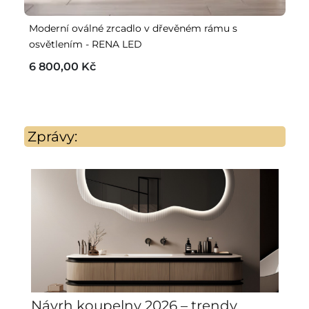
Moderní oválné zrcadlo v dřevěném rámu s
Sa
osvětlením - RENA LED
tv
6 800,00 Kč
3
Zprávy:
Návrh koupelny 2026 – trendy,
S