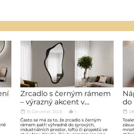
ení
Zrcadlo s černým rámem
Náp
– výrazný akcent v
do 
interiéru
zón
15 Červenec 2026
1
08
date_range
thumb_up_alt
date_range
pr
Často se má za to, že zrcadlo s černým
Toale
zně
rámem patří výhradně do syrových,
zásuv
industriálních prostor, loftů či projektů ve
mnoho