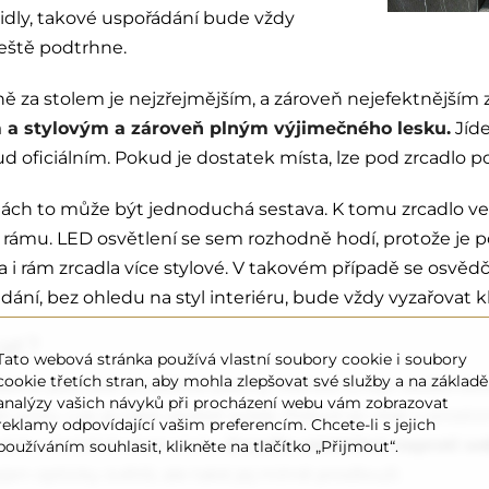
tidly, takové uspořádání bude vždy
 ještě podtrhne.
 za stolem je nejzřejmějším, a zároveň nejefektnějším z
m a stylovým a zároveň plným výjimečného lesku.
Jíde
ficiálním. Pokud je dostatek místa, lze pod zrcadlo pos
lnách to může být jednoduchá sestava. K tomu zrcadlo
 rámu. LED osvětlení se sem rozhodně hodí, protože je 
a i rám zrcadla více stylové. V takovém případě se osvě
ání, bez ohledu na styl interiéru, bude vždy vyzařovat k
rat?
Tato webová stránka používá vlastní soubory cookie i soubory
cookie třetích stran, aby mohla zlepšovat své služby a na základě
ídelně jsou dvě zrcadlové plochy. Mohou to být obdélník
analýzy vašich návyků při procházení webu vám zobrazovat
 stolu. Lze je také zavěsit svisle. Pokud se však v prostor
reklamy odpovídající vašim preferencím. Chcete-li s jejich
ách u kratších stran stolu.
Zrcadla umístěná naproti sob
používáním souhlasit, klikněte na tlačítko „Přijmout“.
jen opticky zvětší, ale také jej mírně prodlouží.