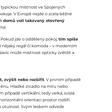
á o typickou místnost ve Spojených
okoje. V Evropě nejde o zcela běžné
ích domů volí takzvaný otevřený
uhé.
a. Pokud jde o oddělený pokoj,
tím spíše
stí nějaký regál či komoda – v moderním
Navíc může místnost opticky zvětšit a
, zvýšit nebo rozšířit
. V prvním případě
stěnu. Hladké zrcadlo na míru nebo
 případě vertikální, tedy velká, svislá
rizontální orientaci prostor rozšíří.
tou útulnost. Svým leskem odvede