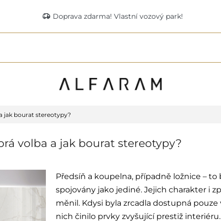
delivery_truck_speed
Doprava zdarma! Vlastní vozový park!
 a jak bourat stereotypy?
obrá volba a jak bourat stereotypy?
Předsíň a koupelna, případně ložnice – to b
spojovány jako jediné. Jejich charakter i 
měnil. Kdysi byla zrcadla dostupná pouze
nich činilo prvky zvyšující prestiž interié