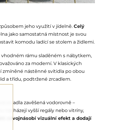
působem jeho využití v jídelně.
Celý
lna jako samostatná místnost je svou
tavit komodu ladící se stolem a židlemi.
 ve vhodném rámu sladěném s nábytkem,
považováno za moderní. V klasických
dčí zmíněné nástěnné svítidla po obou
lid a třídu, podtržené zrcadlem.
ová zrcadla zavěšená vodorovně –
u nacházejí vyšší regály nebo vitríny,
ě zdvojnásobí vizuální efekt a dodají