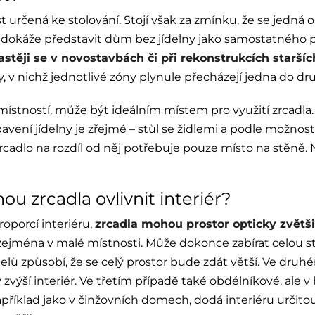
st určená ke stolování. Stojí však za zmínku, že se jedn
nedokáže představit dům bez jídelny jako samostatného p
astěji se v novostavbách či při rekonstrukcích starš
, v nichž jednotlivé zóny plynule přecházejí jedna do dr
 místností, může být ideálním místem pro využití zrcadl
bavení jídelny je zřejmé – stůl se židlemi a podle možno
rcadlo na rozdíl od něj potřebuje pouze místo na stěně. 
ou zrcadla ovlivnit interiér?
oporcí interiéru,
zrcadla mohou prostor opticky zvětšit
, zejména v malé místnosti. Může dokonce zabírat celou 
lů způsobí, že se celý prostor bude zdát větší. Ve druhém
ýší interiér. Ve třetím případě také obdélníkové, ale v ho
apříklad jako v činžovních domech, dodá interiéru urči