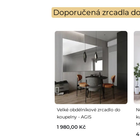
Doporučená zrcadla do 
Velké obdélníkové zrcadlo do
N
koupelny - AGIS
k
M
1 980,00 Kč
4