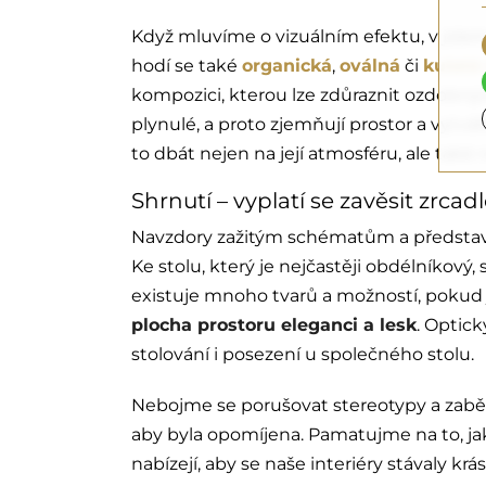
Když mluvíme o vizuálním efektu, v jídel
hodí se také
organická
,
oválná
či
kulatá
kompozici, kterou lze zdůraznit ozdobný
plynulé, a proto zjemňují prostor a vytváře
to dbát nejen na její atmosféru, ale také
Shrnutí – vyplatí se zavěsit zrcadl
Navzdory zažitým schématům a představě,
Ke stolu, který je nejčastěji obdélníko
existuje mnoho tvarů a možností, pokud j
plocha prostoru eleganci a lesk
. Optick
stolování i posezení u společného stolu.
Nebojme se porušovat stereotypy a zaběhn
aby byla opomíjena. Pamatujme na to, jak
nabízejí, aby se naše interiéry stávaly krá