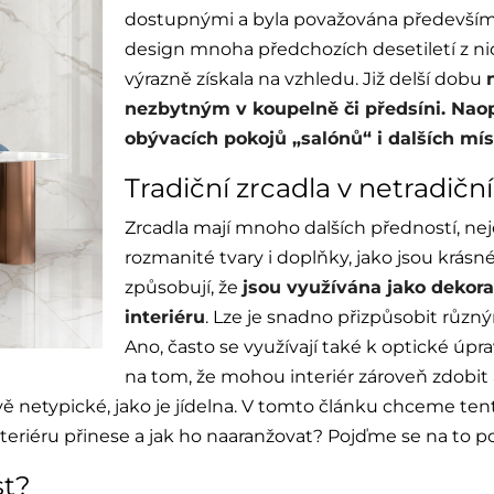
dostupnými a byla považována především 
design mnoha předchozích desetiletí z nic
výrazně získala na vzhledu. Již delší dobu
nezbytným v koupelně či předsíni. Nao
obývacích pokojů „salónů“ i dalších mís
Tradiční zrcadla v netradičn
Zrcadla mají mnoho dalších předností, ne
rozmanité tvary i doplňky, jako jsou krás
způsobují, že
jsou využívána jako dekora
interiéru
. Lze je snadno přizpůsobit růz
Ano, často se využívají také k optické úpr
na tom, že mohou interiér zároveň zdobit a
vě netypické, jako je jídelna. V tomto článku chceme ten
interiéru přinese a jak ho naaranžovat? Pojďme se na to p
st?