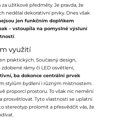
za užitkové předměty. Je pravda, že
h nedělal dekorativní prvky. Dnes však
nejsou jen funkčním doplňkem
pak – vstoupila na pomyslné výsluní
tností
.
ím využití
jen praktických. Současný design,
né zdobené rámy či LED osvětlení,
tivní, ba dokonce centrální prvek
ným stylům bydlení i různým místnostem.
avě proporcí prostoru. To však nic nemění
 prosvětlovat. Tyto vlastnosti se uplatní
to stereotyp prolomit a přesvědčit vás, že
odívat.