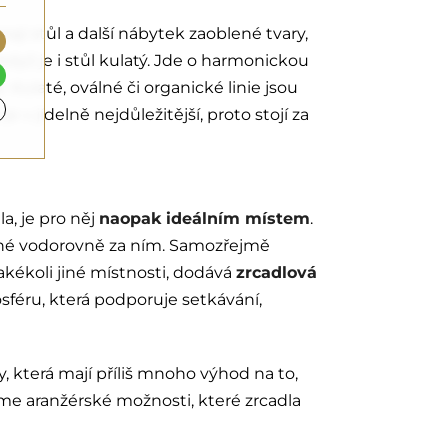
jí stůl a další nábytek zaoblené tvary,
když je i stůl kulatý. Jde o harmonickou
ulaté, oválné či organické linie jsou
 v jídelně nejdůležitější, proto stojí za
, je pro něj
naopak ideálním místem
.
šené vodorovně za ním. Samozřejmě
akékoli jiné místnosti, dodává
zrcadlová
osféru, která podporuje setkávání,
 která mají příliš mnoho výhod na to,
me aranžérské možnosti, které zrcadla