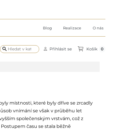
Blog
Realizace
O nás
search
0
Přihlásit se
Košík
yly místnosti, které byly dříve se zrcadly
způsob vnímání se však v průběhu let
 vyšším společenským vrstvám, což z
ru. Postupem času se stala běžně