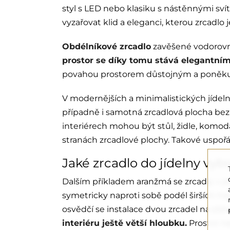
styl s LED nebo klasiku s nástěnnými sví
vyzařovat klid a eleganci, kterou zrcadlo
Obdélníkové zrcadlo
zavěšené vodorovně
prostor se díky tomu stává elegantní
povahou prostorem důstojným a poněkud o
V modernějších a minimalistických jíde
případně i samotná zrcadlová plocha bez
interiérech mohou být stůl, židle, komod
stranách zrcadlové plochy. Takové uspořád
Jaké zrcadlo do jídelny vyb
Dalším příkladem aranžmá se zrcadly v j
symetricky naproti sobě podél širších hran
osvědčí se instalace dvou zrcadel na stěn
interiéru ještě větší hloubku.
Prostor ne