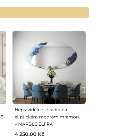
Nepravidelné zrcadlo na
Kulaté zrcadlo na 
LE
eliptickém modrém mramoru
mramoru – MARBLE 
– MARBLE ELFRA
4 070,00 Kč
4 250,00 Kč