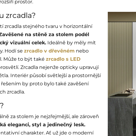
zšíří prostor.
ru zrcadla?
tí zrcadla stejného tvaru v horizontální
Zavěšené na stěně za stolem podél
cký vizuální celek.
Ideálně by měly mít
y. Hodí se
zrcadlo v dřevěném
nebo
l. Může to být také
zrcadlo s LED
prosvětlí. Zrcadla nejenže opticky upravují
tla. Interiér působí světlejší a prostornější
 řešením by proto bylo také zavěšení
ch zrcadla.
ě?
ně za stolem je nejzřejmější, ale zároveň
ká eleganci, styl a jedinečný lesk.
tativní charakter. Ať už jde o moderní