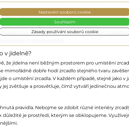
ně se nemusí objevit pouze obdélníková zrcadla. Pokud ma
Nastavení souborů cookie
 zrcadla
. Na ta poslední se vyplatí vsadit zejména tehdy, 
Souhlasím
m rámem nebo zrcadlovou plochou na dekorativním skle. K
Zásady používání souborů cookie
jí příjemnou atmosféru podporující stolování. A právě to je
 na výzdobu a celkový vzhled.
o v jídelně?
 že jídelna není běžným prostorem pro umístění zrcadla
vý, se mimořádně dobře hodí zrcadlo stejného tvaru zavě
de o umístění zrcadla. V každém případě, stejně jako v j
y jej zvětšuje a prosvětluje, čímž vytváří jedinečnou atm
utá pravidla. Nebojme se zdobit různé interiéry zrcadly,
 důležité je prostředí, kterým se obklopujeme. Využívej
snějšími.