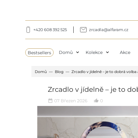
+420 608 392 525
zrcadla@alfaram.cz
expand_more
expand_more
Bestsellers
Domů
Kolekce
Akce
Domů
Blog
Zrcadlo v jídelně – je to dobrá volba
Zrcadlo v jídelně – je to d
07 Březen 2026
0
date_range
thumb_up_alt