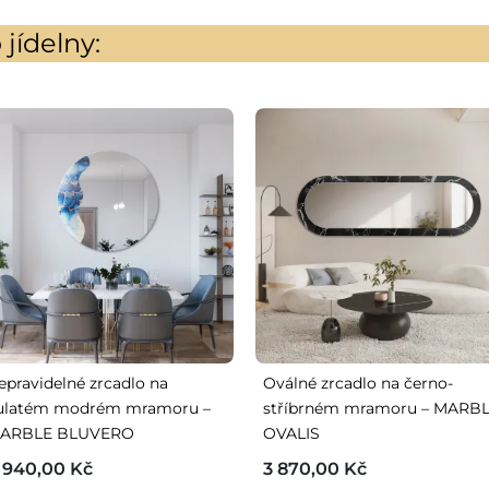
jídelny:
epravidelné zrcadlo na
Oválné zrcadlo na černo-
ulatém modrém mramoru –
stříbrném mramoru – MARB
ARBLE BLUVERO
OVALIS
 940,00 Kč
3 870,00 Kč