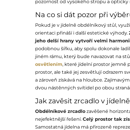
pozornost od vysokého stropu a opticky ro
Na co si dát pozor při výbě
Pokud je v jídelně obdélníkový stůl, využi
orientaci přináší i další estetické výhody.
jeho delší hrany vytvoří velmi harmoni
podobnou šířku, aby spolu dokonale ladil
jiném rámu, který bude navazovat na stů
osvětlením
, které jídelní prostor jemně 
prostor, ale také jej zesvětlují odrazem svě
a zároveň získává na hloubce. Zajímavým
dvou nástěnných svítidel po obou straná
Jak zavěsit zrcadlo v jídeln
Obdélníkové zrcadlo
zavěšené horizontál
nejefektnější řešení.
Celý prostor tak zís
Samostatná jídelna má přirozeně reprezen