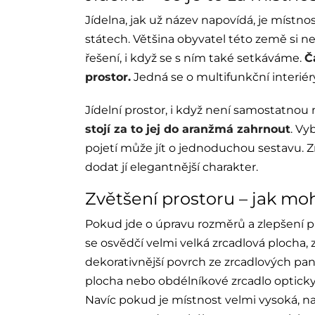
Jídelna, jak už název napovídá, je místno
státech. Většina obyvatel této země si 
řešení, i když se s ním také setkáváme.
Č
prostor.
Jedná se o multifunkční interiéry
Jídelní prostor, i když není samostatnou
stojí za to jej do aranžmá zahrnout
. Vy
pojetí může jít o jednoduchou sestavu. Z
dodat jí elegantnější charakter.
Zvětšení prostoru – jak moh
Pokud jde o úpravu rozměrů a zlepšení pr
se osvědčí velmi velká zrcadlová plocha
dekorativnější povrch ze zrcadlových pane
plocha nebo obdélníkové zrcadlo opticky zv
Navíc pokud je místnost velmi vysoká, n