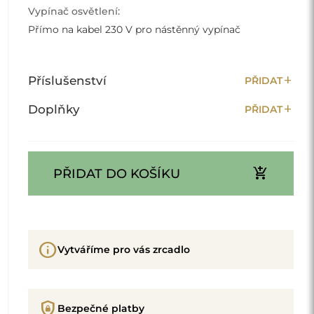
Vypínač osvětlení:
Přímo na kabel 230 V pro nástěnný vypínač
add
Příslušenství
PŘIDAT
add
Doplňky
PŘIDAT
add_shopping_cart
PŘIDAT DO KOŠÍKU
info
Vytváříme pro vás zrcadlo
shield_lock
Bezpečné platby