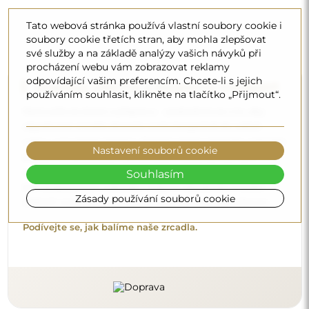
Tato webová stránka používá vlastní soubory cookie i
soubory cookie třetích stran, aby mohla zlepšovat
své služby a na základě analýzy vašich návyků při
procházení webu vám zobrazovat reklamy
odpovídající vašim preferencím. Chcete-li s jejich
Doprava zdarma a bezpečný transport
používáním souhlasit, klikněte na tlačítko „Přijmout“.
Nemusíte se starat o přepravu – postaráme se o to, aby
objednané zrcadlo dorazilo zcela bezpečně do vašich
rukou, a to úplně zdarma. Disponujeme vlastním vozovým
Nastavení souborů cookie
parkem a vyškoleným personálem, díky čemuž vám
můžeme zaručit, že zrcadlo dorazí v neporušeném stavu,
Souhlasím
bez dodatečných nákladů. I když si objednáte zrcadlo
Zásady používání souborů cookie
velkých rozměrů, můžete počítat s rychlým doručením.
Podívejte se, jak balíme naše zrcadla.