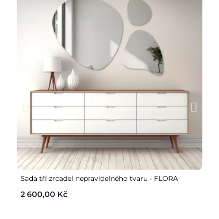
Sada tří zrcadel nepravidelného tvaru - FLORA
Sa
2 600,00 Kč
3