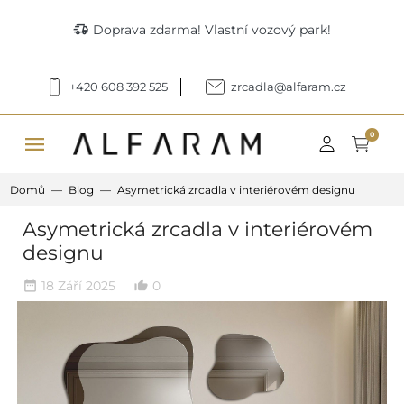
delivery_truck_speed
Doprava zdarma! Vlastní vozový park!
+420 608 392 525
zrcadla@alfaram.cz
menu
0
Domů
Blog
Asymetrická zrcadla v interiérovém designu
Asymetrická zrcadla v interiérovém
designu
18 Září 2025
0
date_range
thumb_up_alt