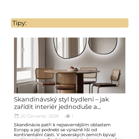
Tipy:
Skandinávský styl bydlení – jak
Z
zařídit interiér jednoduše a
a
minimalisticky
20 Červenec 2026
1
date_range
thumb_up_alt
date_ran
Skandinávie patří k nejsevernějším oblastem
Č
Evropy a její podnebí se výrazně liší od
pa
kontinentální části. V severských zemích bývají
lo