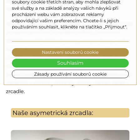
pokoje nebo kamkoli jinam, kde chcete prostor
soubory cookie třetích stran, aby mohla zlepšovat
své služby a na základě analýzy vašich návyků při
oživit nebo opticky zvětšit.
procházení webu vám zobrazovat reklamy
odpovídající vašim preferencím. Chcete-li s jejich
Dbejte také na dobré osvětlení zrcadla, které může
používáním souhlasit, klikněte na tlačítko „Přijmout“.
zvýraznit jeho tvar a odrážet světlo v místnosti.
Můžete použít závěsné lampy, stojací lampy nebo
svícny, abyste vytvořili příjemnou atmosféru.
Nastavení souborů cookie
Chcete-li snížit náklady, můžete zvolit hotové
Souhlasím
zrcadlo s LED podsvícením
. Správné rozmístění
Zásady používání souborů cookie
světel může navíc pomoci vyhnout se nežádoucím
odrazům a stínům, které by mohly narušit obraz v
zrcadle.
Naše asymetrická zrcadla: