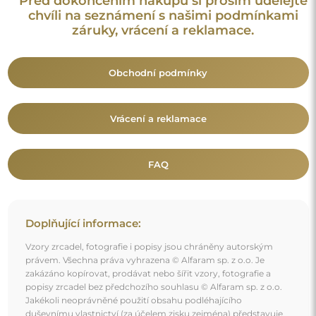
Jakékoli neoprávněné použití obsahu podléhajícího
duševnímu vlastnictví (za účelem zisku zejména) představuje
trestný čin.
Dekorativní prvky viditelné na fotografiích slouží výhradně k
aranžování a nejsou součástí zrcadla.
Mohlo by vás také zajímat
Dekorativní zrcadlo s organickým tvarem - ANGELIT II