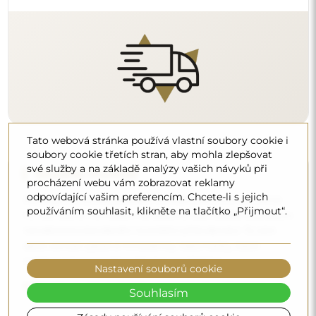
Tato webová stránka používá vlastní soubory cookie i
soubory cookie třetích stran, aby mohla zlepšovat
své služby a na základě analýzy vašich návyků při
procházení webu vám zobrazovat reklamy
Čištění a péče
odpovídající vašim preferencím. Chcete-li s jejich
používáním souhlasit, klikněte na tlačítko „Přijmout“.
Pro zachování optimálního lesku stačí utěrka z
mikrovlákna a teplá voda. Pokud se rozhodnete pro
specializované přípravky, dbejte na to, aby měly neutrální
pH (kolem 7). Vyhněte se silným čisticím prostředkům
Nastavení souborů cookie
obsahujícím ocet, čpavek nebo silné kyseliny – díky tomu
Souhlasím
si zrcadlo zachová krásný odraz po mnoho let.