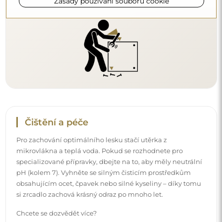
Zásady používání souborů cookie
Chcete se dozvědět více?
Objevte více tipů na našem blogu.
Doručení až domů
Nabízíme službu doručení až domů, díky které
převezmete zásilku přímo u svých dveří. Za příplatek 40€
nabízíme také
službu vnesení dovnitř
, která umožňuje
doručit zásilku přímo do vašeho domu (pro rozměry do
80×120 cm nebo průměr 100 cm). U větších produktů
může být potřeba menší pomoc, např. otevření dveří.
Pokud tuto službu nezvolíte a nezaplatíte při objednávce,
kurýr zásilku do vnitřku vašeho domu nevnese.