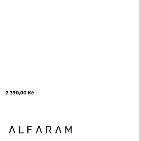
Obchod
Nákupy
Platební metody
Doprava
Často kladené otázky
Vrácení zboží a
reklamace
Podmínky
Zásady ochrany
osobních údajů
O nás
Sledujte nás
Spolupráce
Instagram
Kontaktujte nás
Facebook
Pinterest