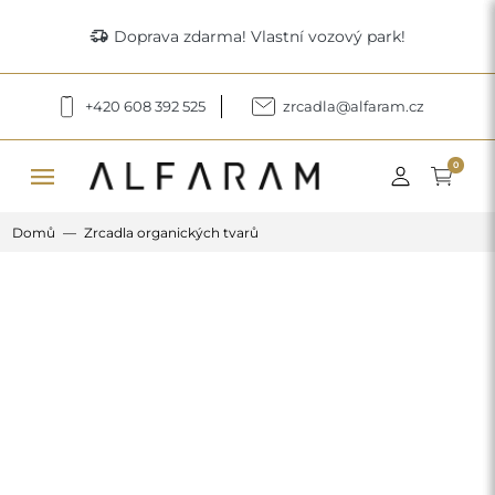
delivery_truck_speed
Doprava zdarma! Vlastní vozový park!
+420 608 392 525
zrcadla@alfaram.cz
menu
0
Domů
Zrcadla organických tvarů
Previous
Next