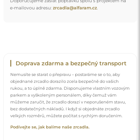
Snadná montáž
Zajišťujeme výrobu a dodání zrcadel, zatímco montáž je
na vaší straně. Vzhledem ke specifičnosti každého prostoru
nenabízíme standardní montážní příslušenství. To vám
dává volnost vybrat si hmoždinky nebo háčky, které
nejlépe vyhovují vašim stěnám a potřebám.
Podívejte se, jak si zrcadlo namontovat svépomocí.