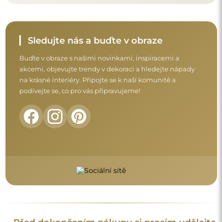
Před dokončením nákupu si prosím udělejte
chvíli na seznámení s našimi podmínkami
záruky, vrácení a reklamace.
Obchodní podmínky
Vrácení a reklamace
FAQ
Doplňující informace:
Vzory zrcadel, fotografie i popisy jsou chráněny autorským
právem. Všechna práva vyhrazena © Alfaram sp. z o.o. Je
zakázáno kopírovat, prodávat nebo šířit vzory, fotografie a
popisy zrcadel bez předchozího souhlasu © Alfaram sp. z o.o.