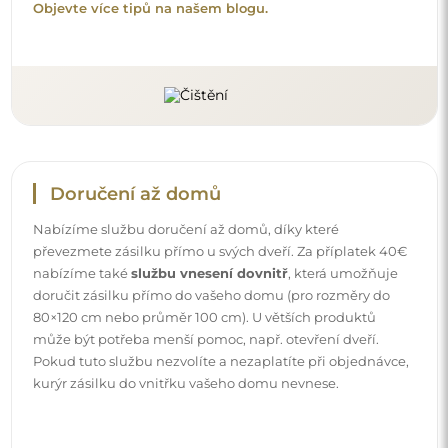
Návody
Aby byla montáž a používání našeho zrcadla snadné a
bezstarostné, připravili jsme pro vás podrobné návody.
Najdete v nich všechny kroky nezbytné ke správné
montáži zrcadla, a také rady týkající se jeho péče, čištění a
údržby, abyste se mohli dlouho těšit z jeho bezvadného
vzhledu.
Prohlédněte si návody k montáži a použití.