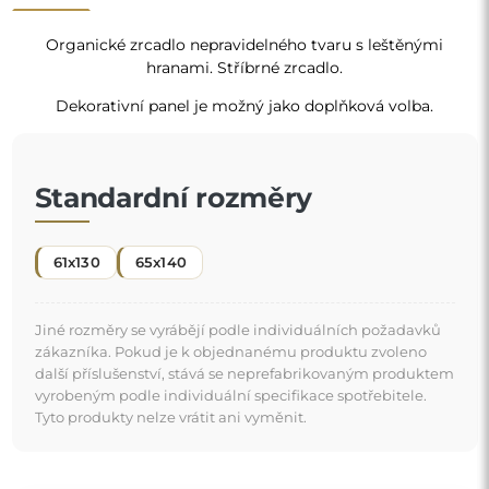
Organické zrcadlo je jedinečný dekorativní detail,
který vnáší nádech svěžesti a moderní elegance. Jeho
tvar inspirovaný přírodou boří zaběhnutá schémata a
dodává prostoru lehký a moderní charakter. Je to
"
ideální volba pro ty, kdo chtějí mít originální a
personalizovaný interiér.
Zrcadlo na individuální objednávku
Pokud jste nenašli požadovaný rozměr zrcadla nebo
potřebujete jiné rozdělení, kontaktujte nás telefonicky
nebo e-mailem. Největší zrcadla, která dokážeme
vyrobit, jsou
200×300 cm
a kulatá zrcadla o průměru