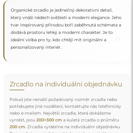
200 cm
. Zrcadla vyrábíme na individuální objednávku.
Doporučujeme zaslat poptávku spolu s projektem na
e-mailovou adresu:
zrcadla@alfaram.cz
.
Doprava zdarma a bezpečný transport
Nemusíte se starat o přepravu – postaráme se o to, aby
objednané zrcadlo dorazilo zcela bezpečně do vašich
rukou, a to úplně zdarma. Disponujeme vlastním vozovým
parkem a vyškoleným personálem, díky čemuž vám
můžeme zaručit, že zrcadlo dorazí v neporušeném stavu,
bez dodatečných nákladů. I když si objednáte zrcadlo
velkých rozměrů, můžete počítat s rychlým doručením.
Podívejte se, jak balíme naše zrcadla.