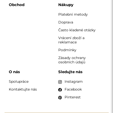
KONTAKT
Pracujeme od pondělí do pátku od 7:00 do 15:00
Telefon
+420 608 392 525
zrcadla@alfaram.cz
Alfaram sp. z o.o. © 2026
Provedení:
AbcWeb.pl