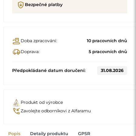
Popis
Detaily produktu
GPSR
Organické zrcadlo nepravidelného tvaru s leštěnými
hranami. Stříbrné zrcadlo.
Dekorativní panel je možný jako doplňková volba.
Standardní rozměry
61x130
65x140
Jiné rozměry se vyrábějí podle individuálních požadavků
zákazníka. Pokud je k objednanému produktu zvoleno
další příslušenství, stává se neprefabrikovaným produktem
vyrobeným podle individuální specifikace spotřebitele.
Tyto produkty nelze vrátit ani vyměnit.