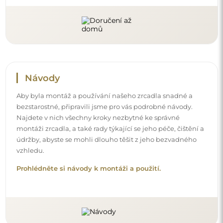
Sledujte nás a buďte v obraze
Buďte v obraze s našimi novinkami, inspiracemi a
akcemi, objevujte trendy v dekoraci a hledejte nápady
na krásné interiéry. Připojte se k naší komunitě a
podívejte se, co pro vás připravujeme!