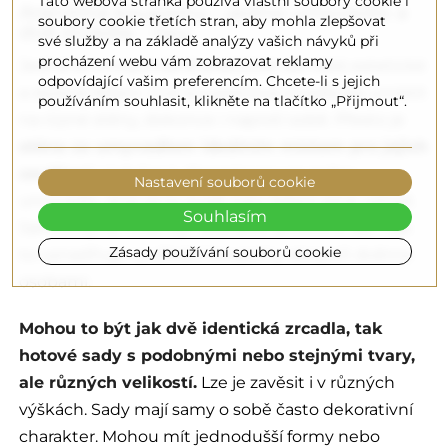
Tato webová stránka používá vlastní soubory cookie i
Aranžmá koupelny – jedno umyvadlo a
soubory cookie třetích stran, aby mohla zlepšovat
dvě zrcadla – tipy
své služby a na základě analýzy vašich návyků při
procházení webu vám zobrazovat reklamy
Jedná se o maximálně praktické, ale také estetické
odpovídající vašim preferencím. Chcete-li s jejich
a stylové řešení. Dvě koupelnová zrcadla lze umístit
používáním souhlasit, klikněte na tlačítko „Přijmout“.
na různé stěny, dokonce i naproti sobě. Přesto je
stěna za umyvadlem ideálním místem pro jejich
zavěšení
. I když je k dispozici pouze jedno
Nastavení souborů cookie
umyvadlo, stojí za to zvolit toto řešení plné výhod.
Souhlasím
Samozřejmě musí být dostatek prostoru, ale i tak
Zásady používání souborů cookie
to usnadňuje využívání koupelny alespoň dvěma
osobami.
Mohou to být jak dvě identická zrcadla, tak
hotové sady s podobnými nebo stejnými tvary,
ale různých velikostí.
Lze je zavěsit i v různých
výškách. Sady mají samy o sobě často dekorativní
charakter. Mohou mít jednodušší formy nebo