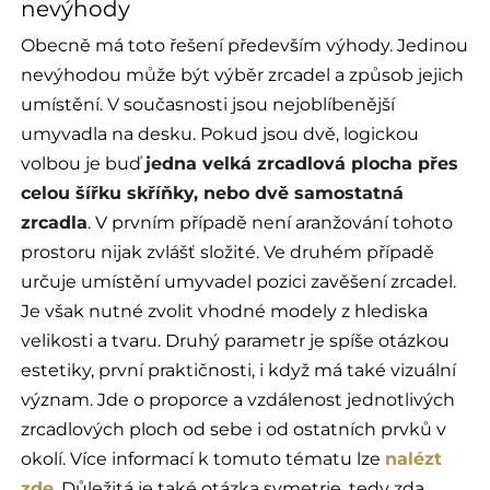
nevýhody
Obecně má toto řešení především výhody. Jedinou
nevýhodou může být výběr zrcadel a způsob jejich
umístění. V současnosti jsou nejoblíbenější
umyvadla na desku. Pokud jsou dvě, logickou
volbou je buď
jedna velká zrcadlová plocha přes
celou šířku skříňky, nebo dvě samostatná
zrcadla
. V prvním případě není aranžování tohoto
prostoru nijak zvlášť složité. Ve druhém případě
určuje umístění umyvadel pozici zavěšení zrcadel.
Je však nutné zvolit vhodné modely z hlediska
velikosti a tvaru. Druhý parametr je spíše otázkou
estetiky, první praktičnosti, i když má také vizuální
význam. Jde o proporce a vzdálenost jednotlivých
zrcadlových ploch od sebe i od ostatních prvků v
okolí. Více informací k tomuto tématu lze
nalézt
zde
. Důležitá je také otázka symetrie, tedy zda