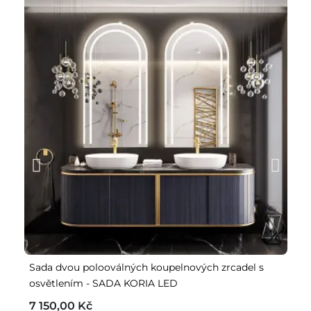
Sada dvou polooválných koupelnových zrcadel s
Sa
osvětlením - SADA KORIA LED
U
7 150,00 Kč
4