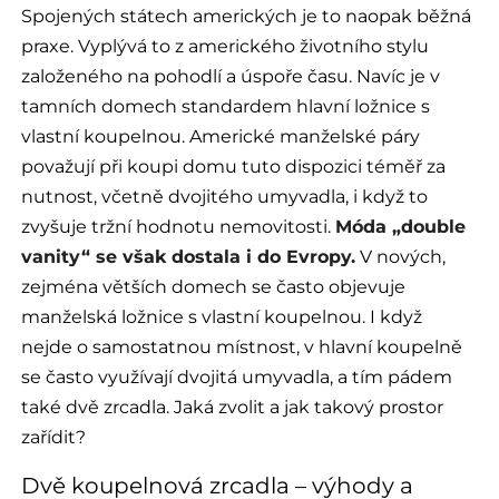
Spojených státech amerických je to naopak běžná
praxe. Vyplývá to z amerického životního stylu
založeného na pohodlí a úspoře času. Navíc je v
tamních domech standardem hlavní ložnice s
vlastní koupelnou. Americké manželské páry
považují při koupi domu tuto dispozici téměř za
nutnost, včetně dvojitého umyvadla, i když to
zvyšuje tržní hodnotu nemovitosti.
Móda „double
vanity“ se však dostala i do Evropy.
V nových,
zejména větších domech se často objevuje
manželská ložnice s vlastní koupelnou. I když
nejde o samostatnou místnost, v hlavní koupelně
se často využívají dvojitá umyvadla, a tím pádem
také dvě zrcadla. Jaká zvolit a jak takový prostor
zařídit?
Dvě koupelnová zrcadla – výhody a