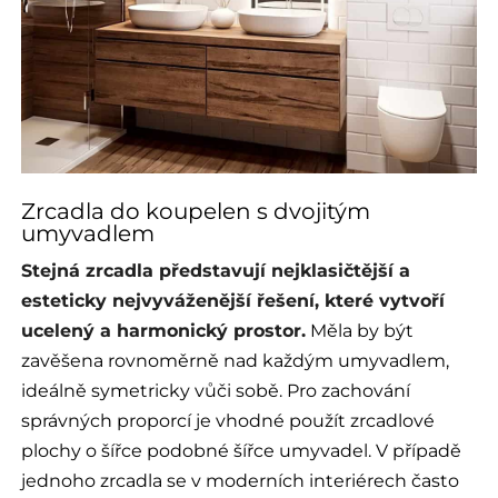
Zrcadla do koupelen s dvojitým
umyvadlem
Stejná zrcadla představují nejklasičtější a
esteticky nejvyváženější řešení, které vytvoří
ucelený a harmonický prostor.
Měla by být
zavěšena rovnoměrně nad každým umyvadlem,
ideálně symetricky vůči sobě. Pro zachování
správných proporcí je vhodné použít zrcadlové
plochy o šířce podobné šířce umyvadel. V případě
jednoho zrcadla se v moderních interiérech často