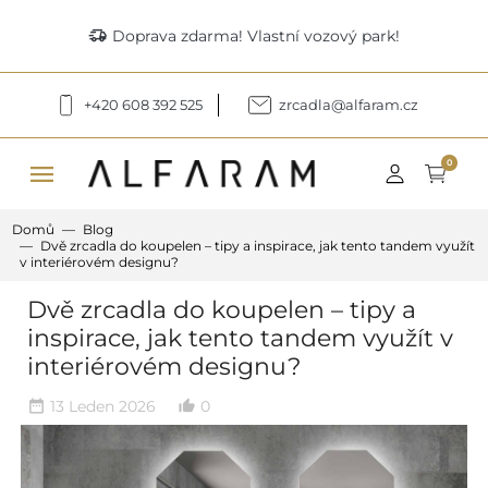
delivery_truck_speed
Doprava zdarma! Vlastní vozový park!
+420 608 392 525
zrcadla@alfaram.cz
menu
0
Domů
Blog
Dvě zrcadla do koupelen – tipy a inspirace, jak tento tandem využít
v interiérovém designu?
Dvě zrcadla do koupelen – tipy a
inspirace, jak tento tandem využít v
interiérovém designu?
13 Leden 2026
0
date_range
thumb_up_alt