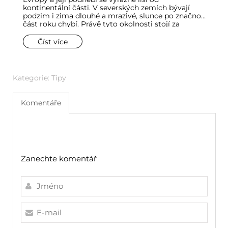
kontinentální části. V severských zemích bývají
lo
podzim i zima dlouhé a mrazivé, slunce po značnou
vn
část roku chybí. Právě tyto okolnosti stojí za
s
zrodem celého stylu bydlení. Mnoho interiérových
dů
trendů vychází ze způsobu života, okolní přírody
ko
Číst více
nebo potřeb spojených s klimatem, ale ve
hr
skandinávském stylu se světlo stalo jedním z
h
nejdůležitějších prvků zařízení.
Kategorie:
Tipy
Komentáře
Zanechte komentář