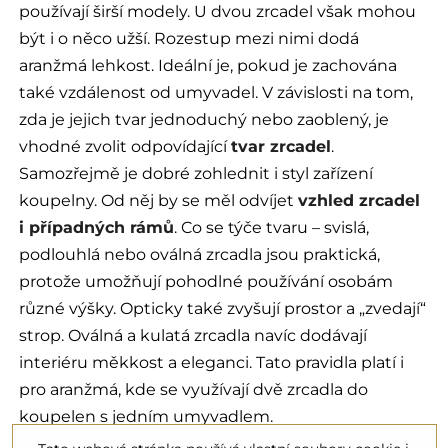
používají širší modely. U dvou zrcadel však mohou
být i o něco užší. Rozestup mezi nimi dodá
aranžmá lehkost. Ideální je, pokud je zachována
také vzdálenost od umyvadel. V závislosti na tom,
zda je jejich tvar jednoduchý nebo zaoblený, je
vhodné zvolit odpovídající
tvar zrcadel
.
Samozřejmě je dobré zohlednit i styl zařízení
koupelny. Od něj by se měl odvíjet
vzhled zrcadel
i případných rámů
. Co se týče tvaru – svislá,
podlouhlá nebo oválná zrcadla jsou praktická,
protože umožňují pohodlné používání osobám
různé výšky. Opticky také zvyšují prostor a „zvedají“
strop. Oválná a kulatá zrcadla navíc dodávají
interiéru měkkost a eleganci. Tato pravidla platí i
pro aranžmá, kde se využívají dvě zrcadla do
koupelen s jedním umyvadlem.