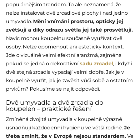
populárnějším trendem. To ale neznamená, že
nelze instalovat dvě zrcadlové plochy i nad jedno
umyvadlo.
Mění vnímání prostoru, opticky jej
zvětšují a díky odrazu světla jej také prosvětlují.
Navíc mohou koupelnu současně využívat dvě
osoby. Nelze opomenout ani estetický kontext.
Jde o vizuálně velmi efektní aranžmá, zejména
pokud se jedná o dekorativní
sadu zrcadel
, i když i
dvě stejná zrcadla vypadají velmi dobře. Jak je v
koupelně využít, jak je zavěsit vůči sobě a ostatním
prvkům? Pokusíme se najít odpovědi.
Dvě umyvadla a dvě zrcadla do
koupelen – praktické řešení
Zmíněná dvojitá umyvadla v koupelně výrazně
usnadňují každodenní hygienu ve větší rodině.
Je
třeba zmínit, že v Evropě nejsou standardem.
Ve