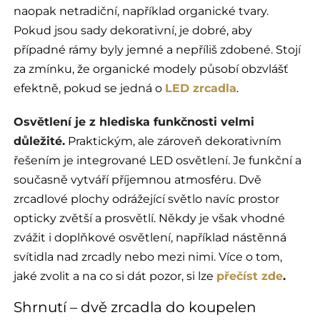
naopak netradiční, například organické tvary.
Pokud jsou sady dekorativní, je dobré, aby
případné rámy byly jemné a nepříliš zdobené. Stojí
za zmínku, že organické modely působí obzvlášť
efektně, pokud se jedná o
LED zrcadla
.
Osvětlení je z hlediska funkčnosti velmi
důležité.
Praktickým, ale zároveň dekorativním
řešením je integrované LED osvětlení. Je funkční a
současně vytváří příjemnou atmosféru. Dvě
zrcadlové plochy odrážející světlo navíc prostor
opticky zvětší a prosvětlí. Někdy je však vhodné
zvážit i doplňkové osvětlení, například nástěnná
svítidla nad zrcadly nebo mezi nimi. Více o tom,
jaké zvolit a na co si dát pozor, si lze
přečíst zde
.
Shrnutí – dvě zrcadla do koupelen