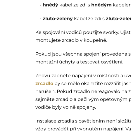
•
hnědý
kabel ze zdi s
hnědým
kabelem
•
žluto-zelený
kabel ze zdi s
žluto-zel
Ke spojování vodičů použijte svorky. Ujis
montujete zrcadlo v koupelně.
Pokud jsou všechna spojení provedena sp
montážní úchyty a testovat osvětlení.
Znovu zapněte napájení v místnosti a u
zrcadlo
by se mělo okamžitě rozzářit jasn
narušen. Pokud zrcadlo nereagovalo na za
sejměte zrcadlo a pečlivým opětovným p
vodiče byly volně spojeny.
Instalace zrcadla s osvětlením není složi
vždy provádět při vypnutém napájení. Vaš