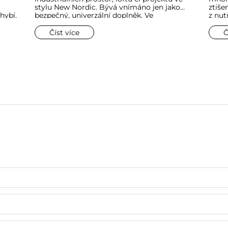
stylu New Nordic. Bývá vnímáno jen jako
ztiše
hybí.
bezpečný, univerzální doplněk. Ve
z nut
elého
skutečnosti plní černá barva v interiéru
ložni
ndů
mnohem důležitější úlohu. Je svého druhu
ranní
Číst více
Č
dy
architektonickou konturou, která dává
krásy
 ve
prostoru řád a vymezuje jeho hranice.
dním
Dokáže zvýraznit okolní barvy a dodat jim
hloubku.