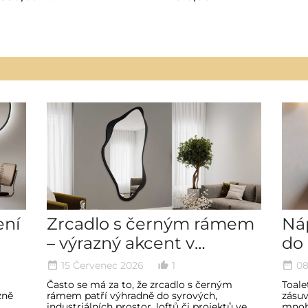
ení
Zrcadlo s černým rámem
Náp
– výrazný akcent v
do 
interiéru
zón
15 Červenec 2026
1
08
date_range
thumb_up_alt
date_range
pr
Často se má za to, že zrcadlo s černým
Toale
zně
rámem patří výhradně do syrových,
zásuv
industriálních prostor, loftů či projektů ve
mnoho