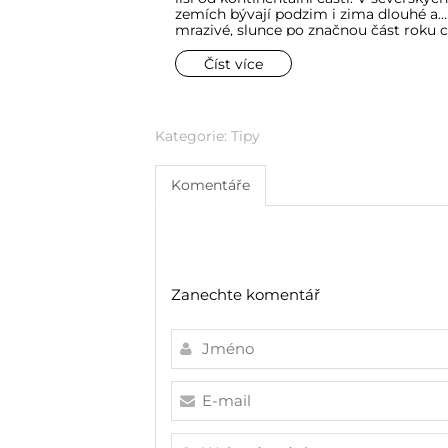
zemích bývají podzim i zima dlouhé a
mrazivé, slunce po značnou část roku c
Právě tyto okolnosti stojí za zrodem c
stylu bydlení. Mnoho interiérových tre
Číst více
vychází ze způsobu života, okolní příro
nebo potřeb spojených s klimatem, ale
skandinávském stylu se světlo stalo je
z nejdůležitějších prvků zařízení.
Kategorie:
Tipy
Komentáře
Zanechte komentář