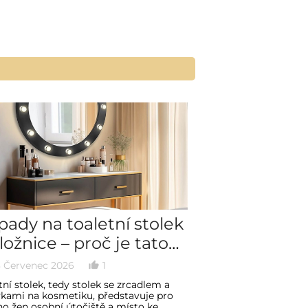
ady na toaletní stolek
Malá koupel
ložnice – proč je tato
nápady a pra
a péče a krásy nejlepší
jak ji zařídit
 Červenec 2026
1
29 Červen 2026
thumb_up_alt
date_range
ávě tady?
tní stolek, tedy stolek se zrcadlem a
Odvěké dilema „vana
kami na kosmetiku, představuje pro
je ve světě designu 
 žen osobní útočiště a místo ke
shakespearovské „být,