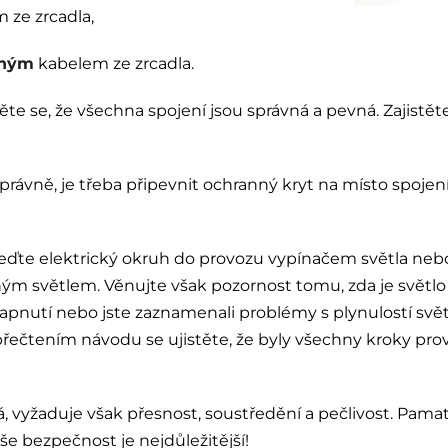
 ze zrcadla,
eným
kabelem ze zrcadla.
těte se, že všechna spojení jsou správná a pevná. Zajistět
rávně, je třeba připevnit ochranný kryt na místo spojen
veďte elektrický okruh do provozu vypínačem světla neb
ým světlem. Věnujte však pozornost tomu, zda je světlo s
pnutí nebo jste zaznamenali problémy s plynulostí světl
řečtením návodu se ujistěte, že byly všechny kroky pr
tá, vyžaduje však přesnost, soustředění a pečlivost. Pamat
e bezpečnost je nejdůležitější!