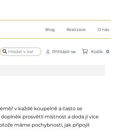
Blog
Realizace
O nás
search
0
Přihlásit se
Košík
 téměř v každé koupelně a často se
 doplněk prosvětlí místnost a dodá jí více
rotože máme pochybnosti, jak připojit