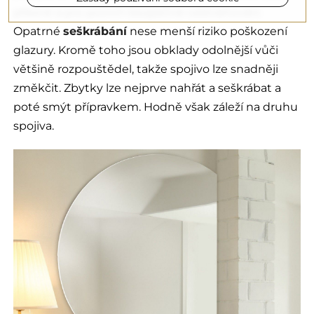
přesné a pro povrch bezpečné odstraňování.
Opatrné
seškrábání
nese menší riziko poškození
glazury. Kromě toho jsou obklady odolnější vůči
většině rozpouštědel, takže spojivo lze snadněji
změkčit. Zbytky lze nejprve nahřát a seškrábat a
poté smýt přípravkem. Hodně však záleží na druhu
spojiva.