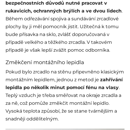
bezpečnostních důvodů nutné pracovat v
rukavicích, ochranných brýlích a ve dvou lidech
.
Během odřezávání spojiva a sundávání zrcadlové
plochy by ji měl pomocník jistit. Užitečná k tomu
bude přísavka na sklo, zvlášť doporučovaná v
případě velkého a těžkého zrcadla. V takovém
případě je však lepší zvážit pomoc odborníka.
Změkčení montážního lepidla
Pokud bylo zrcadlo na stěnu připevněno klasickým
montážním lepidlem, jednou z metod je
zahřívání
lepidla po několik minut pomocí fénu na vlasy
.
Teplý vzduch je třeba směřovat na okraje zrcadla a
za ně, což pomůže změkčit montážní lepidlo.
Vysoká teplota způsobí, že se stane tvárnějším a
snadněji oddělitelným.