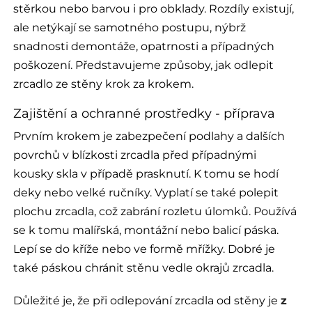
stěrkou nebo barvou i pro obklady. Rozdíly existují,
ale netýkají se samotného postupu, nýbrž
snadnosti demontáže, opatrnosti a případných
poškození. Představujeme způsoby, jak odlepit
zrcadlo ze stěny krok za krokem.
Zajištění a ochranné prostředky - příprava
Prvním krokem je zabezpečení podlahy a dalších
povrchů v blízkosti zrcadla před případnými
kousky skla v případě prasknutí. K tomu se hodí
deky nebo velké ručníky. Vyplatí se také polepit
plochu zrcadla, což zabrání rozletu úlomků. Používá
se k tomu malířská, montážní nebo balicí páska.
Lepí se do kříže nebo ve formě mřížky. Dobré je
také páskou chránit stěnu vedle okrajů zrcadla.
Důležité je, že při odlepování zrcadla od stěny je
z