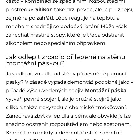
často v kombinaci se speciálními rozpouštěcími
prostředky.
Silikon
také drží pevně, ale je pružnější,
zejména po zahřátí. Lépe reaguje na teplotu a
mnohem snadněji se poddává řezání. Může však
zanechat mastné stopy, které je třeba odstranit
alkoholem nebo speciálním přípravkem.
Jak odlepit zrcadlo přilepené na stěnu
montážní páskou?
Jak odlepit zrcadlo od stěny připevněné pomocí
pásky? V zásadě vypadá demontáž podobně jako v
případě výše uvedených spojiv.
Montážní páska
vytváří pevné spojení, ale je pružná stejně jako
silikon, takže nevyžaduje chemické změkčování.
Zanechává zbytky lepidla a pěny, ale obvykle je lze
snadno odstranit rozpouštědlem nebo acetonem.
Kromě toho někdy k demontáži stačí samotné