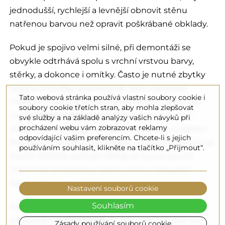
jednodušší, rychlejší a levnější obnovit stěnu
natřenou barvou než opravit poškrábané obklady.
Pokud je spojivo velmi silné, při demontáži se
obvykle odtrhává spolu s vrchní vrstvou barvy,
stěrky, a dokonce i omítky. Často je nutné zbytky
spojiva a hrudky seškrabávat nebo vyřezávat
Tato webová stránka používá vlastní soubory cookie i
nožíkem. Proto je po jejich odstranění nejčastěji
soubory cookie třetích stran, aby mohla zlepšovat
nutná
obnova stěny
, tedy vyrovnání povrchu
své služby a na základě analýzy vašich návyků při
procházení webu vám zobrazovat reklamy
stěrkovou hmotou, broušení, penetrace a natření.
odpovídající vašim preferencím. Chcete-li s jejich
Pokud se ji podaří nepoškodit, odstranění zbytků je
používáním souhlasit, klikněte na tlačítko „Přijmout“.
stejně obtížné, protože někdy je nutné použít
chemické prostředky, které mohou rozpustit
barvu nebo zanechat skvrny.
Nastavení souborů cookie
Souhlasím
Snadnější je zbavit se zbytků, když je zrcadlo
přilepené na
obkladech
. Je zde větší prostor pro
Zásady používání souborů cookie