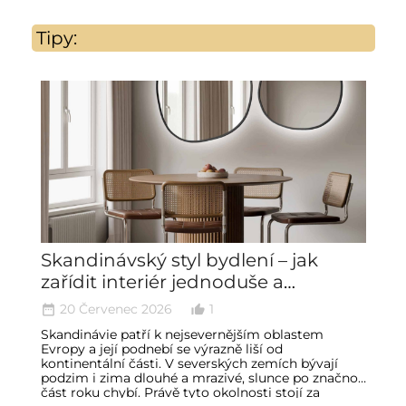
Tipy:
Skandinávský styl bydlení – jak
Z
zařídit interiér jednoduše a
a
minimalisticky
20 Červenec 2026
1
date_range
thumb_up_alt
date_ran
Skandinávie patří k nejsevernějším oblastem
Č
Evropy a její podnebí se výrazně liší od
pa
kontinentální části. V severských zemích bývají
lo
podzim i zima dlouhé a mrazivé, slunce po značnou
vn
část roku chybí. Právě tyto okolnosti stojí za
s