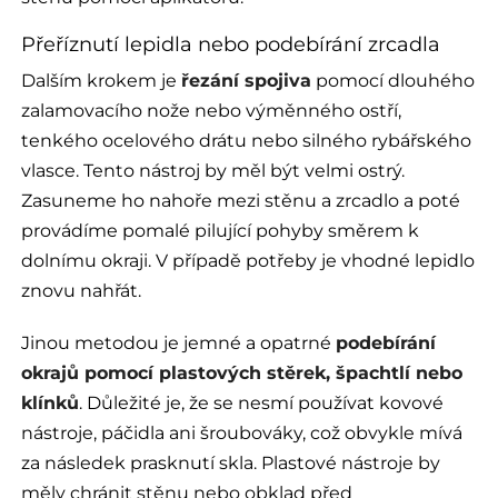
Přeříznutí lepidla nebo podebírání zrcadla
Dalším krokem je
řezání spojiva
pomocí dlouhého
zalamovacího nože nebo výměnného ostří,
tenkého ocelového drátu nebo silného rybářského
vlasce. Tento nástroj by měl být velmi ostrý.
Zasuneme ho nahoře mezi stěnu a zrcadlo a poté
provádíme pomalé pilující pohyby směrem k
dolnímu okraji. V případě potřeby je vhodné lepidlo
znovu nahřát.
Jinou metodou je jemné a opatrné
podebírání
okrajů pomocí plastových stěrek, špachtlí nebo
klínků
. Důležité je, že se nesmí používat kovové
nástroje, páčidla ani šroubováky, což obvykle mívá
za následek prasknutí skla. Plastové nástroje by
měly chránit stěnu nebo obklad před