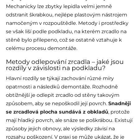
Mechanicky lze zbytky lepidla velmi jemně
odstranit škrabkou, nejlépe plastovým nástrojem
namočeným v rozpouštědle. Metody i prostředky
se však liší podle podkladu, na kterém zrcadlo na
stěně bylo přilepeno, což se ostatně vztahuje k
celému procesu demontáže.
Metody odlepování zrcadla – jaké jsou
rozdíly v závislosti na podkladu?
Hlavní rozdíly se týkají zachování různé míry
opatrnosti a následků demontáže. Rozhodně
obtížnější je odlepit zrcadlo od stěny takovým
způsobem, aby se nepoškodil její povrch.
Snadněji
se zrcadlová plocha sundává z obkladů
, protože
mají hladký povrch, ale snáze se poškrábou. Existují
způsoby jejich obnovy, ale výsledky závisí na
rozsahu poškození. V praxi se může ukázat, že je