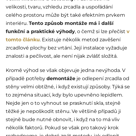
velikosti, tvaru, vzhledu zrcadla a uspořádání
celého prostoru může být také efektním prvkem
interiéru.
Tento způsob montáže má i další
funkční a praktické výhody
, o čemž si lze přečíst
v
tomto článku
. Existuje několik metod zavěšení
zrcadlové plochy bez vrtání. Její instalace vyžaduje
znalosti a pečlivost, ale není nijak zvlášť složitá.
Kromě výhod se však objevuje jedna nevýhoda. V
případě potřeby
demontáže
je odlepení zrcadla od
stěny velmi obtížné, i když existují způsoby. Týká se
to zejména situací, kdy bylo upevněno lepidlem.
Nejde jen o to vyhnout se prasknutí skla, stejně
těžké je nepoškodit stěnu. Ve většině případů ji
stejně bude nutné obnovit, i když na to má vliv
několik faktorů. Pokud se však pro takový krok
rozhodneme, je dobré znát metody, jak odlepit