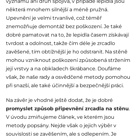
významu ani druh spojiva, v případě lepidla jsou
některá mnohem silnější a méně pružná.
Upevnění je velmi trvanlivé, což téměř
znemožňuje demontáž bez poškození. Je také
dobré pamatovat na to, že lepidla časem získávají
tvrdost a odolnost, takže čím déle je zrcadlo
zavěšené, tím obtížnější je ho odstranit. Na stěně
mohou vzniknout poškození způsobená stržením
její vrstvy a na obkladech škrábance. Doufáme
však, že naše rady a osvědčené metody pomohou
při snazší, ale také účinnější a bezpečnější práci.
Na závěr je vhodné ještě dodat, že je dobré
promyslet způsob připevnění zrcadla na stěnu
.
V úvodu zmiňujeme článek, ve kterém jsou
metody popsány. Nejde však o jejich výběr v
souvislosti se zavěšením, ale s odlepením. Je