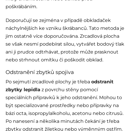
poškrábáním.
Doporučují se zejména v případě obkladaček
náchylnějších ke vzniku škrábanců. Tato metoda je
jim ostatně více doporučována. Zrcadlová plocha
se však nesmí podebírat silou, vytvářet bodový tlak
ani ji prudce odtrhávat, protože může prasknout
nebo strhnout omítku či poškodit obklad.
Odstranění zbytků spojiva
Po sejmutí zrcadlové plochy je třeba
odstranit
zbytky lepidla
z povrchu stěny pomocí
speciálních přípravků k jeho odstranění. Mohou to
být specializované prostředky nebo přípravky na
bázi octa, isopropylalkoholu, acetonu nebo citrusů.
Po nanesení a několika minutách čekání je třeba
zbytky odstranit žiletkou nebo výměnným ostřím.