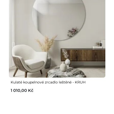
Kulaté koupelnové zrcadlo leštěné - KRUH
De
1 010,00 Kč
2