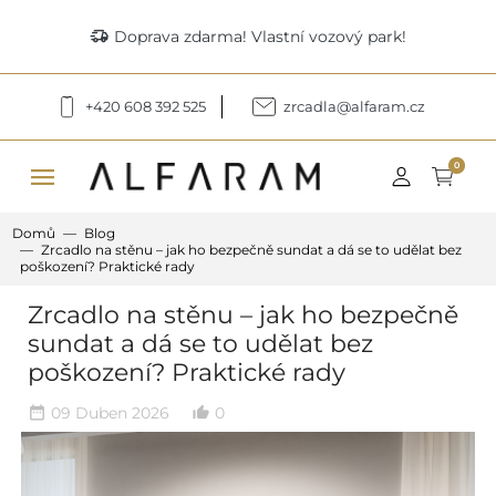
delivery_truck_speed
Doprava zdarma! Vlastní vozový park!
+420 608 392 525
zrcadla@alfaram.cz
menu
0
Domů
Blog
Zrcadlo na stěnu – jak ho bezpečně sundat a dá se to udělat bez
poškození? Praktické rady
Zrcadlo na stěnu – jak ho bezpečně
sundat a dá se to udělat bez
poškození? Praktické rady
09 Duben 2026
0
date_range
thumb_up_alt