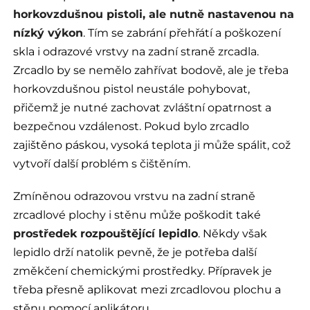
horkovzdušnou pistoli, ale nutně nastavenou na
nízký výkon
. Tím se zabrání přehřátí a poškození
skla i odrazové vrstvy na zadní straně zrcadla.
Zrcadlo by se nemělo zahřívat bodově, ale je třeba
horkovzdušnou pistol neustále pohybovat,
přičemž je nutné zachovat zvláštní opatrnost a
bezpečnou vzdálenost. Pokud bylo zrcadlo
zajištěno páskou, vysoká teplota ji může spálit, což
vytvoří další problém s čištěním.
Zmíněnou odrazovou vrstvu na zadní straně
zrcadlové plochy i stěnu může poškodit také
prostředek rozpouštějící lepidlo
. Někdy však
lepidlo drží natolik pevně, že je potřeba další
změkčení chemickými prostředky. Přípravek je
třeba přesně aplikovat mezi zrcadlovou plochu a
stěnu pomocí aplikátoru.