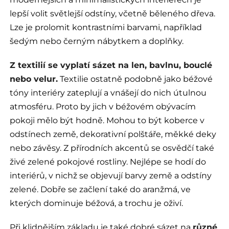
lepší volit světlejší odstíny, včetně běleného dřeva.
Lze je prolomit kontrastními barvami, například
šedým nebo černým nábytkem a doplňky.
Z textilií se vyplatí sázet na len, bavlnu, bouclé
nebo velur.
Textilie ostatně podobně jako béžové
tóny interiéry zateplují a vnášejí do nich útulnou
atmosféru. Proto by jich v béžovém obývacím
pokoji mělo být hodně. Mohou to být koberce v
odstínech země, dekorativní polštáře, měkké deky
nebo závěsy. Z přírodních akcentů se osvědčí také
živé zelené pokojové rostliny. Nejlépe se hodí do
interiérů, v nichž se objevují barvy země a odstíny
zelené. Dobře se začlení také do aranžmá, ve
kterých dominuje béžová, a trochu je oživí.
Při klidnějším základu je také dobré sázet na
různé