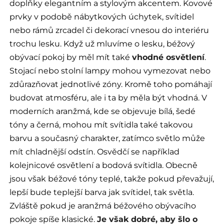
doplňky elegantním a stylovým akcentem. Kovové
prvky v podobě nábytkových úchytek, svítidel
nebo rámů zrcadel či dekorací vnesou do interiéru
trochu lesku. Když už mluvíme o lesku, béžový
obývací pokoj by měl mít také
vhodné osvětlení
.
Stojací nebo stolní lampy mohou vymezovat nebo
zdůrazňovat jednotlivé zóny. Kromě toho pomáhají
budovat atmosféru, ale i ta by měla být vhodná. V
moderních aranžmá, kde se objevuje bílá, šedé
tóny a černá, mohou mít svítidla také takovou
barvu a současný charakter, zatímco světlo může
mít chladnější odstín. Osvědčí se například
kolejnicové osvětlení a bodová svítidla. Obecně
jsou však béžové tóny teplé, takže pokud převažují,
lepší bude teplejší barva jak svítidel, tak světla.
Zvláště pokud je aranžmá béžového obývacího
pokoje spíše klasické.
Je však dobré, aby šlo o