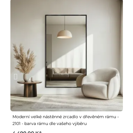
Moderní velké nástěnné zrcadlo v dřevěném rámu -
De
2101 - barva rámu dle vašeho výběru
ba