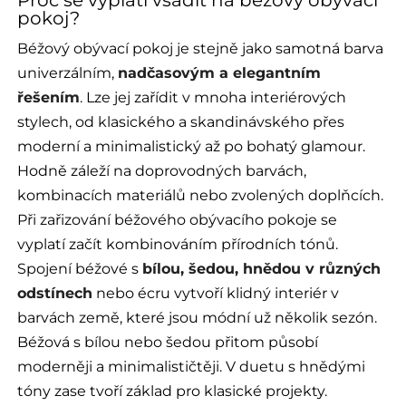
pokoj?
Béžový obývací pokoj je stejně jako samotná barva
univerzálním,
nadčasovým a elegantním
řešením
. Lze jej zařídit v mnoha interiérových
stylech, od klasického a skandinávského přes
moderní a minimalistický až po bohatý glamour.
Hodně záleží na doprovodných barvách,
kombinacích materiálů nebo zvolených doplňcích.
Při zařizování béžového obývacího pokoje se
vyplatí začít kombinováním přírodních tónů.
Spojení béžové s
bílou, šedou, hnědou v různých
odstínech
nebo écru vytvoří klidný interiér v
barvách země, které jsou módní už několik sezón.
Béžová s bílou nebo šedou přitom působí
moderněji a minimalističtěji. V duetu s hnědými
tóny zase tvoří základ pro klasické projekty.