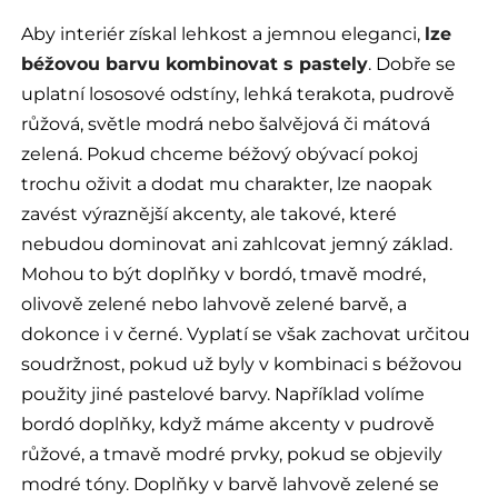
Aby interiér získal lehkost a jemnou eleganci,
lze
béžovou barvu kombinovat s pastely
. Dobře se
uplatní lososové odstíny, lehká terakota, pudrově
růžová, světle modrá nebo šalvějová či mátová
zelená. Pokud chceme béžový obývací pokoj
trochu oživit a dodat mu charakter, lze naopak
zavést výraznější akcenty, ale takové, které
nebudou dominovat ani zahlcovat jemný základ.
Mohou to být doplňky v bordó, tmavě modré,
olivově zelené nebo lahvově zelené barvě, a
dokonce i v černé. Vyplatí se však zachovat určitou
soudržnost, pokud už byly v kombinaci s béžovou
použity jiné pastelové barvy. Například volíme
bordó doplňky, když máme akcenty v pudrově
růžové, a tmavě modré prvky, pokud se objevily
modré tóny. Doplňky v barvě lahvově zelené se