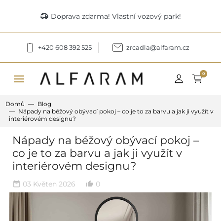
delivery_truck_speed
Doprava zdarma! Vlastní vozový park!
+420 608 392 525
zrcadla@alfaram.cz
menu
0
Domů
Blog
Nápady na béžový obývací pokoj – co je to za barvu a jak ji využít v
interiérovém designu?
Nápady na béžový obývací pokoj –
co je to za barvu a jak ji využít v
interiérovém designu?
03 Květen 2026
0
date_range
thumb_up_alt