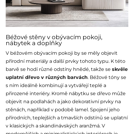
Béžové stěny v obývacím pokoji,
nábytek a doplňky
V béžovém obývacím pokoji by se měly objevit
přírodní materiály a další prvky tohoto typu. K této
barvě se hodí různé odstíny hnědé, takže se
skvěle
uplatní dřevo v různých barvách
. Béžové tóny se
s ním ideálně kombinují a vytvářejí teplé a
přirozené interiéry. Kromě nábytku se dřevo může
objevit na podlahách a jako dekorativní prvky na
stěnách, například v podobě lamel. Spojení jeho
přírodních, teplejších a tmavších odstínů se uplatní
v klasických a skandinávských aranžmá. V
modernějších a minimalistických interiérech je