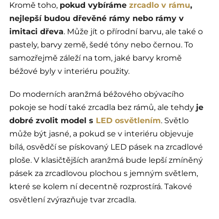
Kromě toho,
pokud vybíráme
zrcadlo v rámu
,
nejlepší budou dřevěné rámy nebo rámy v
imitaci dřeva
. Může jít o přírodní barvu, ale také o
pastely, barvy země, šedé tóny nebo černou. To
samozřejmě záleží na tom, jaké barvy kromě
béžové byly v interiéru použity.
Do moderních aranžmá béžového obývacího
pokoje se hodí také zrcadla bez rámů, ale tehdy
je
dobré zvolit model s
LED osvětlením
. Světlo
může být jasné, a pokud se v interiéru objevuje
bílá, osvědčí se pískovaný LED pásek na zrcadlové
ploše. V klasičtějších aranžmá bude lepší zmíněný
pásek za zrcadlovou plochou s jemným světlem,
které se kolem ní decentně rozprostírá. Takové
osvětlení zvýrazňuje tvar zrcadla.