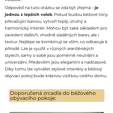
Odpověď na tuto otázku se zdá být zřejmá –
je
jednou z lepších voleb
. Pokud budou béžové tóny
převažující barvou, vytvoří teplý, útulný a
harmonický interiér. Mohou být také základem pro
zavedení dalších, vhodně sladěných barev, ale i
textur. Nejlépe se kombinují se vším, co odkazuje k
přírodě. Lze je využít v různých aranžérských
stylech, samy o sobě jsou poměrně neutrální a
univerzální. Především jsou elegantní a nadčasové.
Díky tomu lze vytvářet stylové interiéry a béžový
obývací pokoj bude krásnou vizitkou celého domu.
Doporučená zrcadla do béžového
obývacího pokoje: