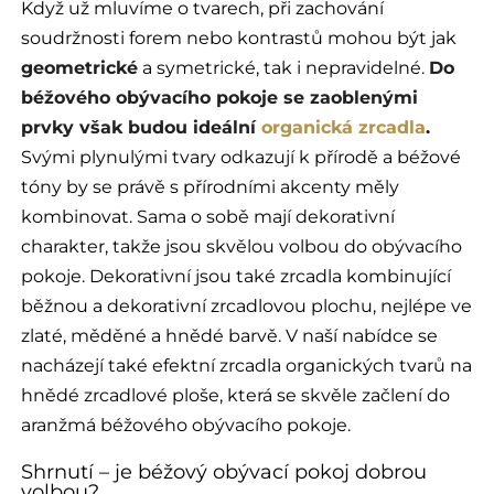
Když už mluvíme o tvarech, při zachování
soudržnosti forem nebo kontrastů mohou být jak
geometrické
a symetrické, tak i nepravidelné.
Do
béžového obývacího pokoje se zaoblenými
prvky však budou ideální
organická zrcadla
.
Svými plynulými tvary odkazují k přírodě a béžové
tóny by se právě s přírodními akcenty měly
kombinovat. Sama o sobě mají dekorativní
charakter, takže jsou skvělou volbou do obývacího
pokoje. Dekorativní jsou také zrcadla kombinující
běžnou a dekorativní zrcadlovou plochu, nejlépe ve
zlaté, měděné a hnědé barvě. V naší nabídce se
nacházejí také efektní zrcadla organických tvarů na
hnědé zrcadlové ploše, která se skvěle začlení do
aranžmá béžového obývacího pokoje.
Shrnutí – je béžový obývací pokoj dobrou
volbou?