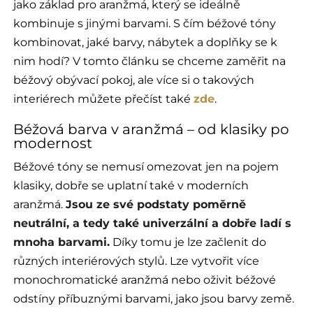
jako základ pro aranžmá, který se ideálně
kombinuje s jinými barvami. S čím béžové tóny
kombinovat, jaké barvy, nábytek a doplňky se k
nim hodí? V tomto článku se chceme zaměřit na
béžový obývací pokoj, ale více si o takových
interiérech můžete přečíst také
zde
.
Béžová barva v aranžmá – od klasiky po
modernost
Béžové tóny se nemusí omezovat jen na pojem
klasiky, dobře se uplatní také v moderních
aranžmá.
Jsou ze své podstaty poměrně
neutrální, a tedy také univerzální a dobře ladí s
mnoha barvami.
Díky tomu je lze začlenit do
různých interiérových stylů. Lze vytvořit více
monochromatické aranžmá nebo oživit béžové
odstíny příbuznými barvami, jako jsou barvy země.