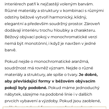
interiérech patří k nejčastěji voleným barvám.
Různé materiály a struktury v kombinaci s různými
odstíny béžové vytvoří harmonický, klidný,
elegantní a především soudržný prostor. Zároveň
dodávají interiéru trochu hloubky a charakteru.
Béžový obývací pokoj v monochromatické verzi
nemá být monotónní, i když je navržen v jedné
barvě.
Pokud nejde o monochromatické aranžmá,
soudržnost má rovněž význam. Nejde o různé
materiály a struktury, ale spíše o tvary.
Je dobré,
aby převládající formy v béžovém obývacím
pokoji byly podobné.
Pokud máme jednoduchý
nábytek, sázejme na podobné linie i v dalších
prvcích vybavení a výzdoby. Pokud jsou zaoblené,
měly by se takové formy v aranžmá opakovat.