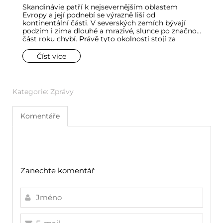
Skandinávie patří k nejsevernějším oblastem
Č
Evropy a její podnebí se výrazně liší od
pa
kontinentální části. V severských zemích bývají
lo
podzim i zima dlouhé a mrazivé, slunce po značnou
vn
část roku chybí. Právě tyto okolnosti stojí za
s
zrodem celého stylu bydlení. Mnoho interiérových
dů
trendů vychází ze způsobu života, okolní přírody
ko
Číst více
nebo potřeb spojených s klimatem, ale ve
hr
skandinávském stylu se světlo stalo jedním z
h
nejdůležitějších prvků zařízení.
Kategorie:
Zprávy
Komentáře
Zanechte komentář