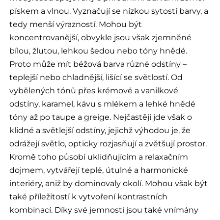
pískem a vlnou. Vyznačují se nízkou sytostí barvy, a
tedy menší výrazností. Mohou být
koncentrovanější, obvykle jsou však zjemněné
bílou, žlutou, lehkou šedou nebo tóny hnědé.
Proto může mít béžová barva různé odstíny –
teplejší nebo chladnější, lišící se světlostí. Od
vybělených tónů přes krémové a vanilkové
odstíny, karamel, kávu s mlékem a lehké hnědé
tóny až po taupe a greige. Nejčastěji jde však o
klidné a světlejší odstíny, jejichž výhodou je, že
odrážejí světlo, opticky rozjasňují a zvětšují prostor.
Kromě toho působí uklidňujícím a relaxačním
dojmem, vytvářejí teplé, útulné a harmonické
interiéry, aniž by dominovaly okolí. Mohou však být
také příležitostí k vytvoření kontrastních
kombinací. Díky své jemnosti jsou také vnímány