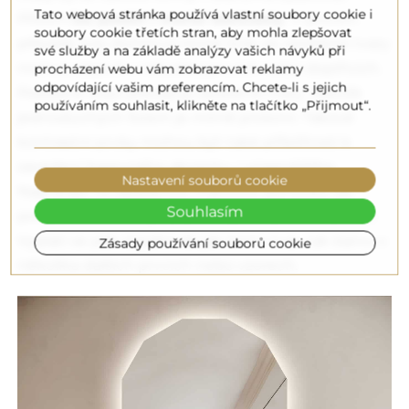
Tato webová stránka používá vlastní soubory cookie i
Přitom
lze použít i menší kontrasty
. V prvním
soubory cookie třetích stran, aby mohla zlepšovat
případě, kdy dominují rovné linie, se zaoblené tvary
své služby a na základě analýzy vašich návyků při
mohou objevit v několika prvcích nebo doplňcích.
procházení webu vám zobrazovat reklamy
odpovídající vašim preferencím. Chcete-li s jejich
Podobně když převažují zaoblené tvary, několik
používáním souhlasit, klikněte na tlačítko „Přijmout“.
jednoduchých forem je mírně prolomí. Takové
kontrastní prvky mohou být také příležitostí k
zavedení barevného akcentu, i výraznějšího.
Nastavení souborů cookie
Například na zaoblenou mátovou pohovku lze
Souhlasím
položit čtvercové polštáře v barvě lahvově zelené.
Vyplatí se pak zopakovat jak tento tvar, tak barvu v
Zásady používání souborů cookie
několika dalších prvcích nebo vzorech.