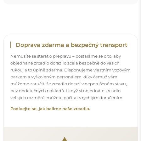
Snadná montáž
Zajišťujeme výrobu a dodání zrcadel, zatímco montáž je
na vaší straně. Vzhledem ke specifičnosti každého prostoru
nenabízíme standardní montážní příslušenství. To vám
dává volnost vybrat si hmoždinky nebo háčky, které
nejlépe vyhovují vašim stěnám a potřebám.
Podívejte se, jak si zrcadlo namontovat svépomocí.