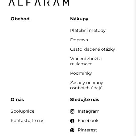
Pinterest
KONTAKT
Pracujeme od pondělí do pátku od 7:00 do 15:00
Telefon
+420 608 392 525
zrcadla@alfaram.cz
Alfaram sp. z o.o. © 2026
Provedení:
AbcWeb.pl