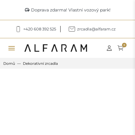
delivery_truck_speed
Doprava zdarma! Vlastní vozový park!
+420 608 392 525
zrcadla@alfaram.cz
menu
0
Domů
Dekorativní zrcadla
Previous
Next
Dekorativní zrcadlo na grafitovém