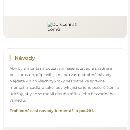
Sledujte nás a buďte v obraze
Buďte v obraze s našimi novinkami, inspiracemi a
akcemi, objevujte trendy v dekoraci a hledejte nápady
na krásné interiéry. Připojte se k naší komunitě a
podívejte se, co pro vás připravujeme!