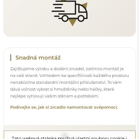
Čištění a péče
Pro zachování optimálního lesku stačí utěrka z
mikrovlákna a teplá voda. Pokud se rozhodnete pro
specializované přípravky, dbejte na to, aby měly neutrální
pH (kolem 7). Vyhněte se silným čisticím prostředkům
obsahujícím ocet, čpavek nebo silné kyseliny – díky tomu
si zrcadlo zachová krásný odraz po mnoho let.
Chcete se dozvědět více?
Objevte více tipů na našem blogu.
Tato webová stránka používá vlastní soubory cookie i