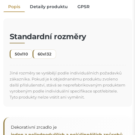
Dekorativní zrcadlo je
jeden z nejjednodušších a nejúčinnějších způsobů,
jak okamžitě proměnit místnost
. Nejen že zdobí, ale také zvětšuje prostor a dodává mu
"
trochu světla. Když ho přidáte do svého interiéru,
vnášíte novou energii a závan svěžesti.
Zrcadlo na individuální objednávku
Pokud jste nenašli požadovaný rozměr zrcadla nebo
potřebujete jiné rozdělení, kontaktujte nás telefonicky
nebo e-mailem. Největší zrcadla, která dokážeme
vyrobit, jsou
200×300 cm
a kulatá zrcadla o průměru
200 cm
. Zrcadla vyrábíme na individuální objednávku.
Doporučujeme zaslat poptávku spolu s projektem na
e-mailovou adresu:
zrcadla@alfaram.cz
.