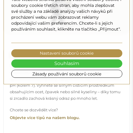
soubory cookie třetích stran, aby mohla zlepšovat
své služby a na základě analýzy vašich návyků při
procházení webu vám zobrazovat reklamy
odpovídající vašim preferencím. Chcete-li s jejich
používáním souhlasit, klikněte na tlačítko „Přijmout“.
Nastavení souborů cookie
Souhlasím
Zásady používání souborů cookie
Doručení až domů
Nabízíme službu doručení až domů, díky které
převezmete zásilku přímo u svých dveří. Za příplatek 40€
nabízíme také
službu vnesení dovnitř
, která umožňuje
doručit zásilku přímo do vašeho domu (pro rozměry do
80×120 cm nebo průměr 100 cm). U větších produktů
může být potřeba menší pomoc, např. otevření dveří.
Pokud tuto službu nezvolíte a nezaplatíte při objednávce,