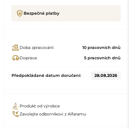
Popis
Detaily produktu
GPSR
Standardní rozměry
50x110
60x132
Jiné rozměry se vyrábějí podle individuálních požadavků
zákazníka. Pokud je k objednanému produktu zvoleno
další příslušenství, stává se neprefabrikovaným produktem
vyrobeným podle individuální specifikace spotřebitele.
Tyto produkty nelze vrátit ani vyměnit.