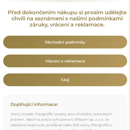
zakázáno kopírovat, prodávat nebo šířit vzory, fotografie a
popisy zrcadel bez předchozího souhlasu © Alfaram sp. z o.o.
Jakékoli neoprávněné použití obsahu podléhajícího
duševnímu vlastnictví (za účelem zisku zejména) představuje
trestný čin.
Dekorativní prvky viditelné na fotografiích slouží výhradně k
aranžování a nejsou součástí zrcadla.
Mohlo by vás také zajímat
Dekorativní zrcadlo na grafitovém antisolu - RADIANT