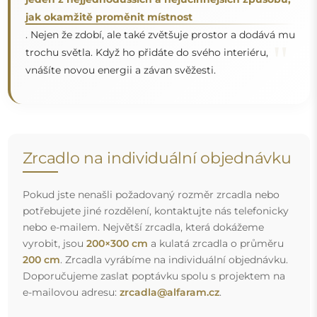
Doprava zdarma a bezpečný transport
Nemusíte se starat o přepravu – postaráme se o to, aby
objednané zrcadlo dorazilo zcela bezpečně do vašich
rukou, a to úplně zdarma. Disponujeme vlastním vozovým
parkem a vyškoleným personálem, díky čemuž vám
můžeme zaručit, že zrcadlo dorazí v neporušeném stavu,
bez dodatečných nákladů. I když si objednáte zrcadlo
velkých rozměrů, můžete počítat s rychlým doručením.
Podívejte se, jak balíme naše zrcadla.