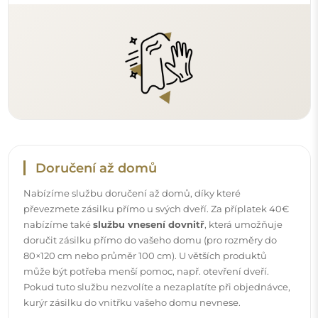
kurýr zásilku do vnitřku vašeho domu nevnese.
Návody
Aby byla montáž a používání našeho zrcadla snadné a
bezstarostné, připravili jsme pro vás podrobné návody.
Najdete v nich všechny kroky nezbytné ke správné
montáži zrcadla, a také rady týkající se jeho péče, čištění a
údržby, abyste se mohli dlouho těšit z jeho bezvadného
vzhledu.
Prohlédněte si návody k montáži a použití.