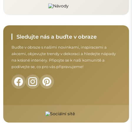
Před dokončením nákupu si prosím udělejte
chvíli na seznámení s našimi podmínkami
záruky, vrácení a reklamace.
Obchodní podmínky
Vrácení a reklamace
FAQ
Doplňující informace:
Vzory zrcadel, fotografie i popisy jsou chráněny autorským
právem. Všechna práva vyhrazena © Alfaram sp. z o.o. Je