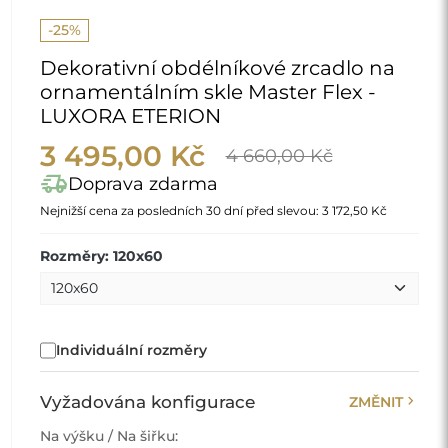
-25%
Dekorativní obdélníkové zrcadlo na
ornamentálním skle Master Flex -
LUXORA ETERION
3 495,00 Kč
4 660,00 Kč
delivery_truck_speed
Doprava zdarma
Nejnižší cena za posledních 30 dní před slevou:
3 172,50 Kč
Rozměry: 120x60
Individuální rozměry
chevron_right
Vyžadována konfigurace
ZMĚNIT
Na výšku / Na šiřku: