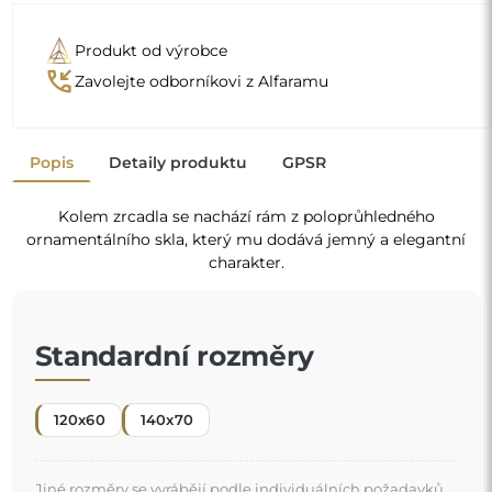
Produkt od výrobce
phone_callback
Zavolejte odborníkovi z Alfaramu
Popis
Detaily produktu
GPSR
Kolem zrcadla se nachází rám z poloprůhledného
ornamentálního skla, který mu dodává jemný a elegantní
charakter.
Standardní rozměry
120x60
140x70
Jiné rozměry se vyrábějí podle individuálních požadavků