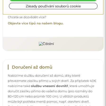
obsahujícím ocet, čpavek nebo silné kyseliny – díky tomu
Zásady používání souborů cookie
si zrcadlo zachová krásný odraz po mnoho let.
Chcete se dozvědět více?
Objevte více tipů na našem blogu.
Doručení až domů
Nabízíme službu doručení až domů, díky které
převezmete zásilku přímo u svých dveří. Za příplatek 40€
nabízíme také
službu vnesení dovnitř
, která umožňuje
doručit zásilku přímo do vašeho domu (pro rozměry do
80×120 cm nebo průměr 100 cm). U větších produktů
může být potřeba menší pomoc, např. otevření dveří.