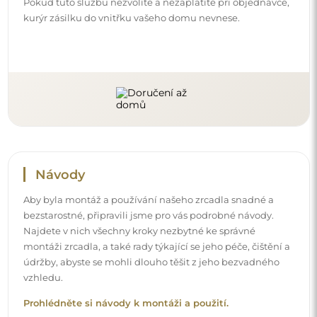
Pokud tuto službu nezvolíte a nezaplatíte při objednávce,
kurýr zásilku do vnitřku vašeho domu nevnese.
Návody
Aby byla montáž a používání našeho zrcadla snadné a
bezstarostné, připravili jsme pro vás podrobné návody.
Najdete v nich všechny kroky nezbytné ke správné
montáži zrcadla, a také rady týkající se jeho péče, čištění a
údržby, abyste se mohli dlouho těšit z jeho bezvadného
vzhledu.
Prohlédněte si návody k montáži a použití.