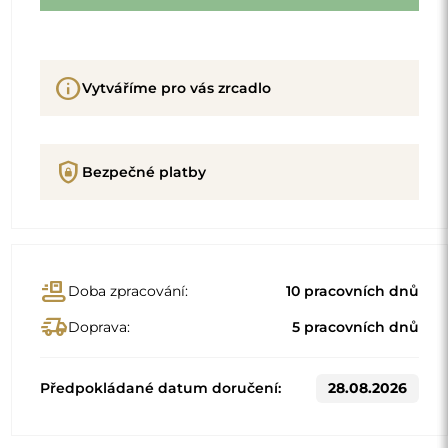
info
Vytváříme pro vás zrcadlo
shield_lock
Bezpečné platby
conveyor_belt
Doba zpracování:
10 pracovních dnů
delivery_truck_speed
Doprava:
5 pracovních dnů
Předpokládané datum doručení:
28.08.2026