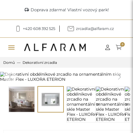
delivery_truck_speed
Doprava zdarma! Vlastní vozový park!
+420 608 392 525
zrcadla@alfaram.cz
menu
0
Domů
Dekorativní zrcadla
Previous
Next