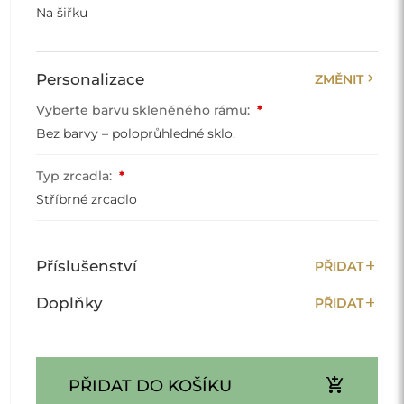
Na šiřku
chevron_right
Personalizace
ZMĚNIT
Vyberte barvu skleněného rámu:
*
Bez barvy – poloprůhledné sklo.
Typ zrcadla:
*
Stříbrné zrcadlo
add
Příslušenství
PŘIDAT
add
Doplňky
PŘIDAT
add_shopping_cart
PŘIDAT DO KOŠÍKU