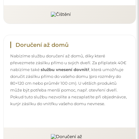
Návody
Aby byla montáž a používání našeho zrcadla snadné a
bezstarostné, připravili jsme pro vás podrobné návody.
Najdete v nich všechny kroky nezbytné ke správné
montáži zrcadla, a také rady týkající se jeho péče, čištění a
údržby, abyste se mohli dlouho těšit z jeho bezvadného
vzhledu.
Prohlédněte si návody k montáži a použití.