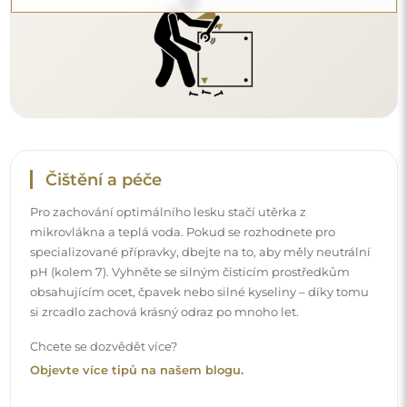
Objevte více tipů na našem blogu.
Doručení až domů
Nabízíme službu doručení až domů, díky které
převezmete zásilku přímo u svých dveří. Za příplatek 40€
nabízíme také
službu vnesení dovnitř
, která umožňuje
doručit zásilku přímo do vašeho domu (pro rozměry do
80×120 cm nebo průměr 100 cm). U větších produktů
může být potřeba menší pomoc, např. otevření dveří.
Pokud tuto službu nezvolíte a nezaplatíte při objednávce,
kurýr zásilku do vnitřku vašeho domu nevnese.