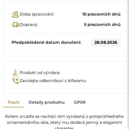
Kolem zrcadla se nachází rám vyrobený z poloprůhledného
ornamentálního skla, který mu dodává jemný a elegantní
charakter.
Standardní rozměry
80x68
90x77
Jiné rozměry se vyrábějí podle individuálních požadavků
zákazníka. Pokud je k objednanému produktu zvoleno
další příslušenství, stává se neprefabrikovaným produktem
vyrobeným podle individuální specifikace spotřebitele.
Tyto produkty nelze vrátit ani vyměnit.
Zrcadla v rámu jsou nejen praktická, ale dodávají také