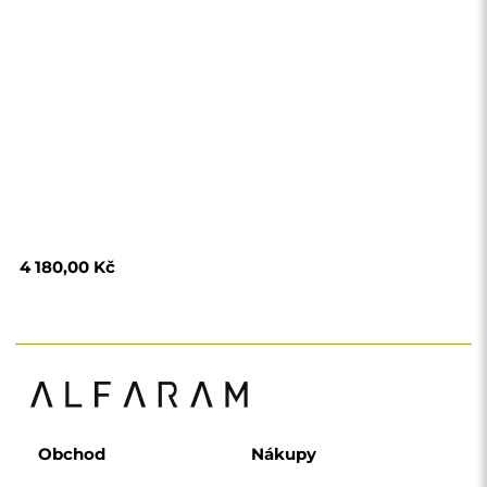
Obchod
Nákupy
Platební metody
Doprava
Často kladené otázky
Vrácení zboží a
reklamace
Podmínky
Zásady ochrany
osobních údajů
O nás
Sledujte nás
Spolupráce
Instagram
Kontaktujte nás
Facebook
Pinterest