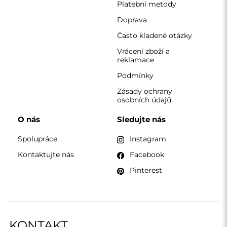
KONTAKT
Pracujeme od pondělí do pátku od 7:00 do 15:00
Telefon
+420 608 392 525
zrcadla@alfaram.cz
Alfaram sp. z o.o. © 2026
Provedení:
AbcWeb.pl