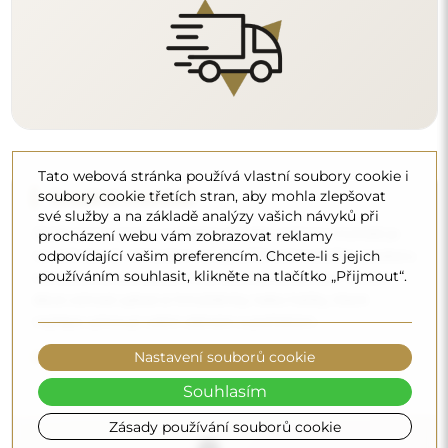
Tato webová stránka používá vlastní soubory cookie i
soubory cookie třetích stran, aby mohla zlepšovat
své služby a na základě analýzy vašich návyků při
procházení webu vám zobrazovat reklamy
Čištění a péče
odpovídající vašim preferencím. Chcete-li s jejich
používáním souhlasit, klikněte na tlačítko „Přijmout“.
Pro zachování optimálního lesku stačí utěrka z
mikrovlákna a teplá voda. Pokud se rozhodnete pro
specializované přípravky, dbejte na to, aby měly neutrální
pH (kolem 7). Vyhněte se silným čisticím prostředkům
Nastavení souborů cookie
obsahujícím ocet, čpavek nebo silné kyseliny – díky tomu
si zrcadlo zachová krásný odraz po mnoho let.
Souhlasím
Zásady používání souborů cookie
Chcete se dozvědět více?