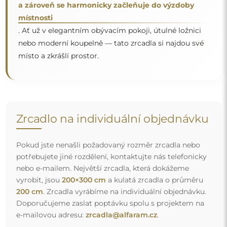
e-mailovou adresu:
zrcadla@alfaram.cz
.
Doprava zdarma a bezpečný transport
Nemusíte se starat o přepravu – postaráme se o to, aby
objednané zrcadlo dorazilo zcela bezpečně do vašich
rukou, a to úplně zdarma. Disponujeme vlastním vozovým
parkem a vyškoleným personálem, díky čemuž vám
můžeme zaručit, že zrcadlo dorazí v neporušeném stavu,
bez dodatečných nákladů. I když si objednáte zrcadlo
velkých rozměrů, můžete počítat s rychlým doručením.
Podívejte se, jak balíme naše zrcadla.