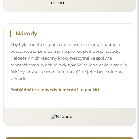
Sledujte nás a buďte v obraze
Buďte v obraze s našimi novinkami, inspiracemi a
akcemi, objevujte trendy v dekoraci a hledejte nápady
na krásné interiéry. Připojte se k naší komunitě a
podívejte se, co pro vás připravujeme!
Před dokončením nákupu si prosím udělejte