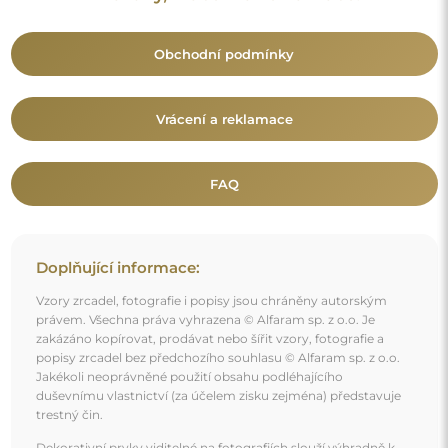
trestný čin.
Dekorativní prvky viditelné na fotografiích slouží výhradně k
aranžování a nejsou součástí zrcadla.
Mohlo by vás také zajímat
Dekorativní zrcadlo na ornamentálním skle Estriado -
LUXORA ELEGRA