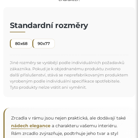
nádech elegance
a charakteru vašemu interiéru.
Rám zrcadlo zvýrazňuje, podtrhuje jeho tvar a styl
a zároveň se harmonicky začleňuje do výzdoby
místnosti
. Ať už v elegantním obývacím pokoji, útulné ložnici
"
nebo moderní koupelně — tato zrcadla si najdou své
místo a zkrášlí prostor.
Zrcadlo na individuální objednávku
Pokud jste nenašli požadovaný rozměr zrcadla nebo
potřebujete jiné rozdělení, kontaktujte nás telefonicky
nebo e-mailem. Největší zrcadla, která dokážeme
vyrobit, jsou
200×300 cm
a kulatá zrcadla o průměru
200 cm
. Zrcadla vyrábíme na individuální objednávku.
Doporučujeme zaslat poptávku spolu s projektem na