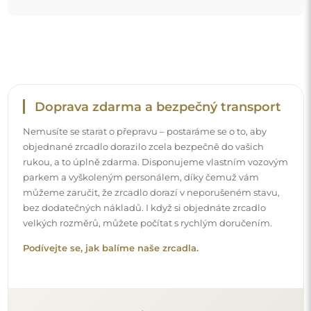
Snadná montáž
Zajišťujeme výrobu a dodání zrcadel, zatímco montáž je
na vaší straně. Vzhledem ke specifičnosti každého prostoru
nenabízíme standardní montážní příslušenství. To vám
dává volnost vybrat si hmoždinky nebo háčky, které
nejlépe vyhovují vašim stěnám a potřebám.
Podívejte se, jak si zrcadlo namontovat svépomocí.