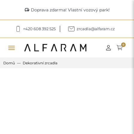
delivery_truck_speed
Doprava zdarma! Vlastní vozový park!
+420 608 392 525
zrcadla@alfaram.cz
menu
0
Domů
Dekorativní zrcadla
Previous
Next