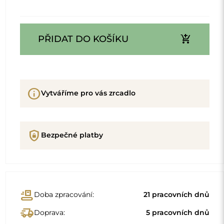
add_shopping_cart
PŘIDAT DO KOŠÍKU
info
Vytváříme pro vás zrcadlo
shield_lock
Bezpečné platby
conveyor_belt
Doba zpracování:
21 pracovních dnů
delivery_truck_speed
Doprava:
5 pracovních dnů