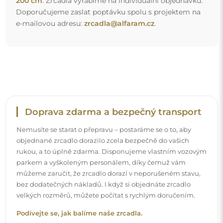
200 cm
. Zrcadla vyrábíme na individuální objednávku.
Doporučujeme zaslat poptávku spolu s projektem na
e-mailovou adresu:
zrcadla@alfaram.cz
.
Doprava zdarma a bezpečný transport
Nemusíte se starat o přepravu – postaráme se o to, aby
objednané zrcadlo dorazilo zcela bezpečně do vašich
rukou, a to úplně zdarma. Disponujeme vlastním vozovým
parkem a vyškoleným personálem, díky čemuž vám
můžeme zaručit, že zrcadlo dorazí v neporušeném stavu,
bez dodatečných nákladů. I když si objednáte zrcadlo
velkých rozměrů, můžete počítat s rychlým doručením.
Podívejte se, jak balíme naše zrcadla.