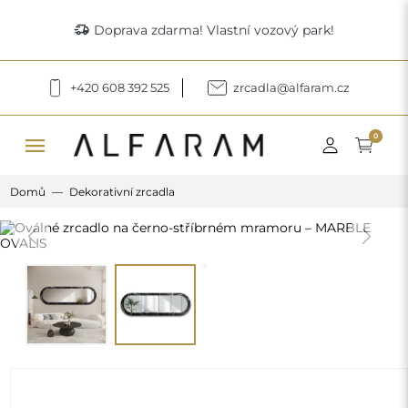
delivery_truck_speed
Doprava zdarma! Vlastní vozový park!
+420 608 392 525
zrcadla@alfaram.cz
menu
0
Domů
Dekorativní zrcadla
Previous
Next