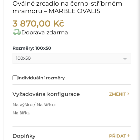
Oválné zrcadlo na černo-stříbrném
mramoru – MARBLE OVALIS
3 870,00 Kč
delivery_truck_speed
Doprava zdarma
Rozměry: 100x50
Individuální rozměry
chevron_right
Vyžadována konfigurace
ZMĚNIT
Na výšku / Na šiřku:
Na šiřku
add
Doplňky
PŘIDAT