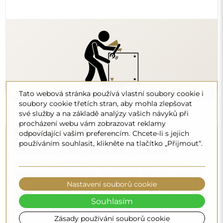
Tato webová stránka používá vlastní soubory cookie i
soubory cookie třetích stran, aby mohla zlepšovat
své služby a na základě analýzy vašich návyků při
procházení webu vám zobrazovat reklamy
Čištění a péče
odpovídající vašim preferencím. Chcete-li s jejich
používáním souhlasit, klikněte na tlačítko „Přijmout“.
Pro zachování optimálního lesku stačí utěrka z
mikrovlákna a teplá voda. Pokud se rozhodnete pro
specializované přípravky, dbejte na to, aby měly neutrální
Nastavení souborů cookie
pH (kolem 7). Vyhněte se silným čisticím prostředkům
obsahujícím ocet, čpavek nebo silné kyseliny – díky tomu
Souhlasím
si zrcadlo zachová krásný odraz po mnoho let.
Zásady používání souborů cookie