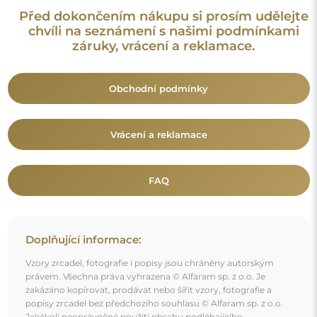
Před dokončením nákupu si prosím udělejte
chvíli na seznámení s našimi podmínkami
záruky, vrácení a reklamace.
Obchodní podmínky
Vrácení a reklamace
FAQ
Doplňující informace:
Vzory zrcadel, fotografie i popisy jsou chráněny autorským
právem. Všechna práva vyhrazena © Alfaram sp. z o.o. Je
zakázáno kopírovat, prodávat nebo šířit vzory, fotografie a
popisy zrcadel bez předchozího souhlasu © Alfaram sp. z o.o.
Jakékoli neoprávněné použití obsahu podléhajícího