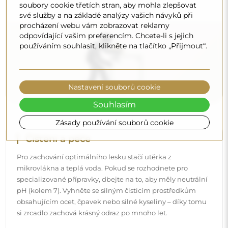
soubory cookie třetích stran, aby mohla zlepšovat
své služby a na základě analýzy vašich návyků při
Chcete se dozvědět více?
procházení webu vám zobrazovat reklamy
Objevte více tipů na našem blogu.
odpovídající vašim preferencím. Chcete-li s jejich
používáním souhlasit, klikněte na tlačítko „Přijmout“.
Nastavení souborů cookie
Souhlasím
Zásady používání souborů cookie
Doručení až domů
Nabízíme službu doručení až domů, díky které
převezmete zásilku přímo u svých dveří. Za příplatek 40€
nabízíme také
službu vnesení dovnitř
, která umožňuje
doručit zásilku přímo do vašeho domu (pro rozměry do
80×120 cm nebo průměr 100 cm). U větších produktů
může být potřeba menší pomoc, např. otevření dveří.
Pokud tuto službu nezvolíte a nezaplatíte při objednávce,
kurýr zásilku do vnitřku vašeho domu nevnese.