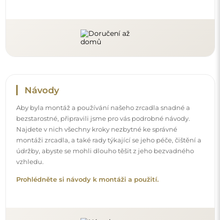
Sledujte nás a buďte v obraze
Buďte v obraze s našimi novinkami, inspiracemi a
akcemi, objevujte trendy v dekoraci a hledejte nápady
na krásné interiéry. Připojte se k naší komunitě a
podívejte se, co pro vás připravujeme!