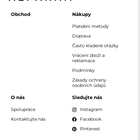
KONTAKT
Pracujeme od pondělí do pátku od 7:00 do 15:00
Telefon
+420 608 392 525
zrcadla@alfaram.cz
Alfaram sp. z o.o. © 2026
Provedení:
AbcWeb.pl