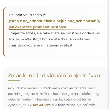
vyrobit, jsou
200×300 cm
a kulatá zrcadla o průměru
200 cm
. Zrcadla vyrábíme na individuální objednávku.
Doporučujeme zaslat poptávku spolu s projektem na
e-mailovou adresu:
zrcadla@alfaram.cz
.
Doprava zdarma a bezpečný transport
Nemusíte se starat o přepravu – postaráme se o to, aby
objednané zrcadlo dorazilo zcela bezpečně do vašich
rukou, a to úplně zdarma. Disponujeme vlastním vozovým
parkem a vyškoleným personálem, díky čemuž vám
můžeme zaručit, že zrcadlo dorazí v neporušeném stavu,
bez dodatečných nákladů. I když si objednáte zrcadlo
velkých rozměrů, můžete počítat s rychlým doručením.