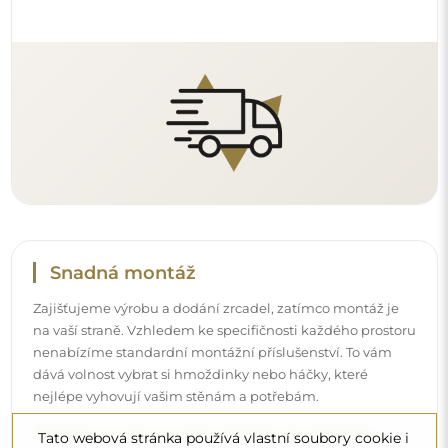
Podívejte se, jak si zrcadlo namontovat svépomocí.
Čištění a péče
Pro zachování optimálního lesku stačí utěrka z
mikrovlákna a teplá voda. Pokud se rozhodnete pro
specializované přípravky, dbejte na to, aby měly neutrální
pH (kolem 7). Vyhněte se silným čisticím prostředkům
obsahujícím ocet, čpavek nebo silné kyseliny – díky tomu
Tato webová stránka používá vlastní soubory cookie i
si zrcadlo zachová krásný odraz po mnoho let.