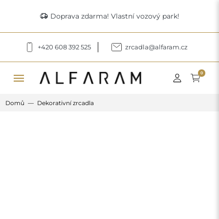
delivery_truck_speed
Doprava zdarma! Vlastní vozový park!
+420 608 392 525
zrcadla@alfaram.cz
menu
0
Domů
Dekorativní zrcadla
Previous
Next
Kulaté dekorativní zrcadlo v