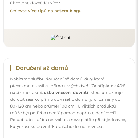
Návody
Aby byla montáž a používání našeho zrcadla snadné a
bezstarostné, připravili jsme pro vás podrobné návody.
Najdete v nich všechny kroky nezbytné ke správné
montáži zrcadla, a také rady týkající se jeho péče, čištění a
údržby, abyste se mohli dlouho těšit z jeho bezvadného
vzhledu.
Prohlédněte si návody k montáži a použití.