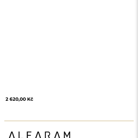
Obchod
Nákupy
Platební metody
Doprava
Často kladené otázky
Vrácení zboží a
reklamace
Podmínky
Zásady ochrany
osobních údajů
O nás
Sledujte nás
Spolupráce
Instagram
Kontaktujte nás
Facebook
Pinterest