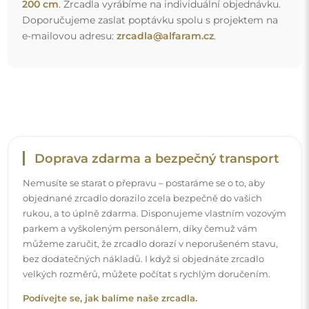
Podívejte se, jak balíme naše zrcadla.
Snadná montáž
Zajišťujeme výrobu a dodání zrcadel, zatímco montáž je
na vaší straně. Vzhledem ke specifičnosti každého prostoru
nenabízíme standardní montážní příslušenství. To vám
dává volnost vybrat si hmoždinky nebo háčky, které
nejlépe vyhovují vašim stěnám a potřebám.