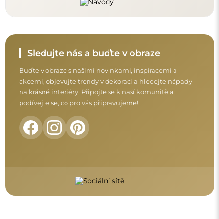
Před dokončením nákupu si prosím udělejte
chvíli na seznámení s našimi podmínkami
záruky, vrácení a reklamace.
Obchodní podmínky
Vrácení a reklamace
FAQ
Doplňující informace:
Vzory zrcadel, fotografie i popisy jsou chráněny autorským
právem. Všechna práva vyhrazena © Alfaram sp. z o.o. Je
zakázáno kopírovat, prodávat nebo šířit vzory, fotografie a