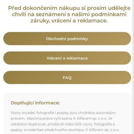
popisy zrcadel bez předchozího souhlasu © Alfaram sp. z o.o.
Jakékoli neoprávněné použití obsahu podléhajícího
duševnímu vlastnictví (za účelem zisku zejména) představuje
trestný čin.
Dekorativní prvky viditelné na fotografiích slouží výhradně k
aranžování a nejsou součástí zrcadla.
Mohlo by vás také zajímat
Dekorativní kulaté zrcadlo v barvě zlaté a bronzové -
RONI