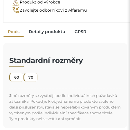
Dekorativní zrcadlo je
jeden z nejjednodušších a nejúčinnějších způsobů,
jak okamžitě proměnit místnost
. Nejen že zdobí, ale také zvětšuje prostor a dodává mu
"
trochu světla. Když ho přidáte do svého interiéru,
vnášíte novou energii a závan svěžesti.
Zrcadlo na individuální objednávku
Pokud jste nenašli požadovaný rozměr zrcadla nebo
potřebujete jiné rozdělení, kontaktujte nás telefonicky
nebo e-mailem. Největší zrcadla, která dokážeme