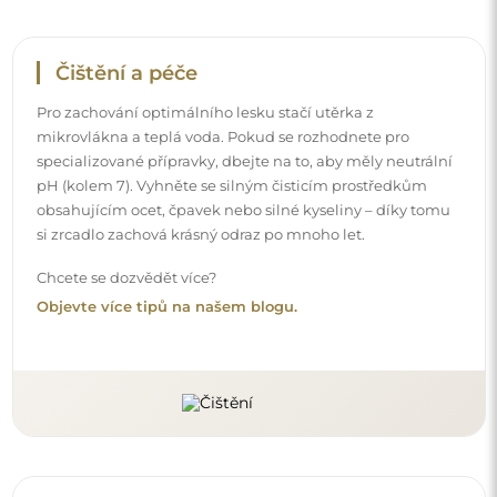
Doručení až domů
Nabízíme službu doručení až domů, díky které
převezmete zásilku přímo u svých dveří. Za příplatek 40€
nabízíme také
službu vnesení dovnitř
, která umožňuje
doručit zásilku přímo do vašeho domu (pro rozměry do
80×120 cm nebo průměr 100 cm). U větších produktů
může být potřeba menší pomoc, např. otevření dveří.
Pokud tuto službu nezvolíte a nezaplatíte při objednávce,
kurýr zásilku do vnitřku vašeho domu nevnese.