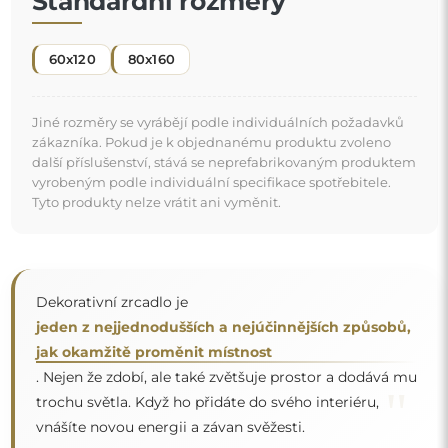
vnášíte novou energii a závan svěžesti.
Zrcadlo na individuální objednávku
Pokud jste nenašli požadovaný rozměr zrcadla nebo
potřebujete jiné rozdělení, kontaktujte nás telefonicky
nebo e-mailem. Největší zrcadla, která dokážeme
vyrobit, jsou
200×300 cm
a kulatá zrcadla o průměru
200 cm
. Zrcadla vyrábíme na individuální objednávku.
Doporučujeme zaslat poptávku spolu s projektem na
e-mailovou adresu:
zrcadla@alfaram.cz
.