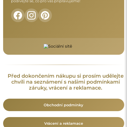
Vrácení a reklamace
FAQ
Doplňující informace:
Vzory zrcadel, fotografie i popisy jsou chráněny autorským
právem. Všechna práva vyhrazena © Alfaram sp. z o.o. Je
zakázáno kopírovat, prodávat nebo šířit vzory, fotografie a
popisy zrcadel bez předchozího souhlasu © Alfaram sp. z o.o.
Jakékoli neoprávněné použití obsahu podléhajícího
duševnímu vlastnictví (za účelem zisku zejména) představuje
trestný čin.
Dekorativní prvky viditelné na fotografiích slouží výhradně k
aranžování a nejsou součástí zrcadla.