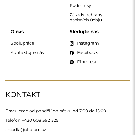
zrcadla@alfaram.cz
Alfaram sp. z o.o. © 2026
Provedení:
AbcWeb.pl