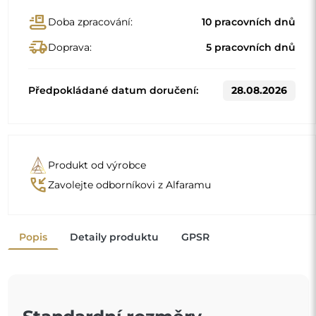
Standardní rozměry
60x120
80x160
Jiné rozměry se vyrábějí podle individuálních požadavků
zákazníka. Pokud je k objednanému produktu zvoleno
další příslušenství, stává se neprefabrikovaným produktem
vyrobeným podle individuální specifikace spotřebitele.
Tyto produkty nelze vrátit ani vyměnit.
Dekorativní zrcadlo je
jeden z nejjednodušších a nejúčinnějších způsobů,
jak okamžitě proměnit místnost
. Nejen že zdobí, ale také zvětšuje prostor a dodává mu
"
trochu světla. Když ho přidáte do svého interiéru,