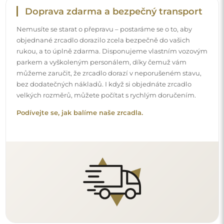
Snadná montáž
Zajišťujeme výrobu a dodání zrcadel, zatímco montáž je
na vaší straně. Vzhledem ke specifičnosti každého prostoru
nenabízíme standardní montážní příslušenství. To vám
dává volnost vybrat si hmoždinky nebo háčky, které
nejlépe vyhovují vašim stěnám a potřebám.
Podívejte se, jak si zrcadlo namontovat svépomocí.