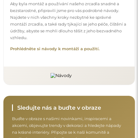
na krásné interiéry. Připojte se k naší komunitě a
podívejte se, co pro vás připravujeme!
Před dokončením nákupu si prosím udělejte
chvíli na seznámení s našimi podmínkami
záruky, vrácení a reklamace.
Obchodní podmínky