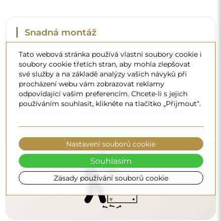
Čištění a péče
Tato webová stránka používá vlastní soubory cookie i
soubory cookie třetích stran, aby mohla zlepšovat
Pro zachování optimálního lesku stačí utěrka z
své služby a na základě analýzy vašich návyků při
mikrovlákna a teplá voda. Pokud se rozhodnete pro
procházení webu vám zobrazovat reklamy
specializované přípravky, dbejte na to, aby měly neutrální
odpovídající vašim preferencím. Chcete-li s jejich
pH (kolem 7). Vyhněte se silným čisticím prostředkům
používáním souhlasit, klikněte na tlačítko „Přijmout“.
obsahujícím ocet, čpavek nebo silné kyseliny – díky tomu
si zrcadlo zachová krásný odraz po mnoho let.
Chcete se dozvědět více?
Nastavení souborů cookie
Objevte více tipů na našem blogu.
Souhlasím
Zásady používání souborů cookie