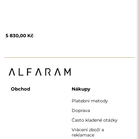
reklamace
Podmínky
Zásady ochrany
osobních údajů
O nás
Sledujte nás
Spolupráce
Instagram
Kontaktujte nás
Facebook
Pinterest
KONTAKT
Pracujeme od pondělí do pátku od 7:00 do 15:00
Telefon
+420 608 392 525