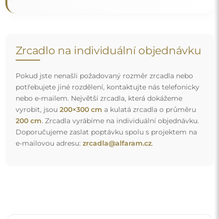
Doprava zdarma a bezpečný transport
Nemusíte se starat o přepravu – postaráme se o to, aby
objednané zrcadlo dorazilo zcela bezpečně do vašich
rukou, a to úplně zdarma. Disponujeme vlastním vozovým
parkem a vyškoleným personálem, díky čemuž vám
můžeme zaručit, že zrcadlo dorazí v neporušeném stavu,
bez dodatečných nákladů. I když si objednáte zrcadlo
velkých rozměrů, můžete počítat s rychlým doručením.
Podívejte se, jak balíme naše zrcadla.