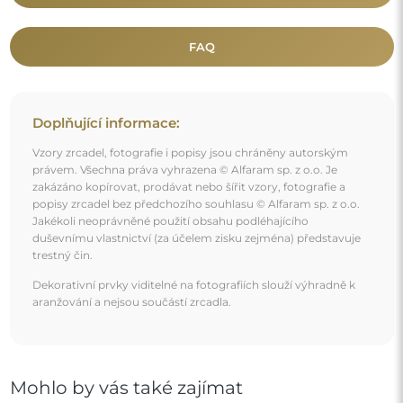
Mohlo by vás také zajímat
Křišťálové zrcadlo Glamour v zrcadlovém rámu -
PERLA OptiWhite