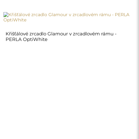
5 830,00 Kč
Obchod
Nákupy
Platební metody
Doprava
Často kladené otázky
Vrácení zboží a