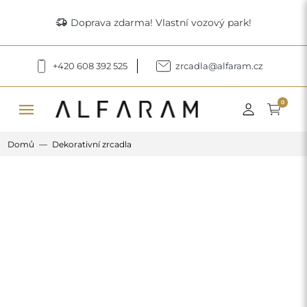
delivery_truck_speed
Doprava zdarma! Vlastní vozový park!
+420 608 392 525
zrcadla@alfaram.cz
menu
0
Domů
Dekorativní zrcadla
Previous
Next
Velký dekorativní zrcadlový barevný