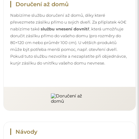
Návody
Aby byla montáž a používání našeho zrcadla snadné a
bezstarostné, připravili jsme pro vás podrobné návody.
Najdete v nich všechny kroky nezbytné ke správné
montáži zrcadla, a také rady týkající se jeho péče, čištění a
údržby, abyste se mohli dlouho těšit z jeho bezvadného
vzhledu.
Prohlédněte si návody k montáži a použití.
Sledujte nás a buďte v obraze
Buďte v obraze s našimi novinkami, inspiracemi a
akcemi, objevujte trendy v dekoraci a hledejte nápady