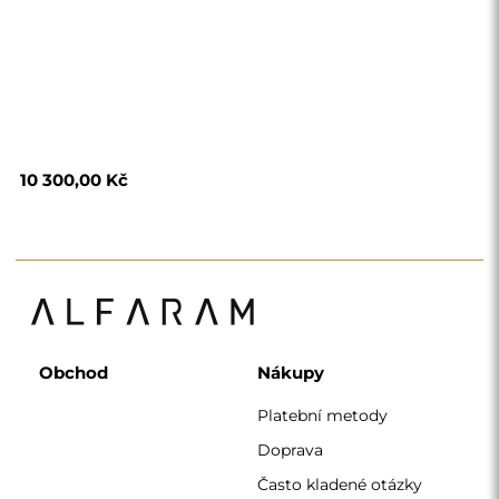
Doprava
Často kladené otázky
Vrácení zboží a
reklamace
Podmínky
Zásady ochrany
osobních údajů
O nás
Sledujte nás
Spolupráce
Instagram
Kontaktujte nás
Facebook
Pinterest
KONTAKT