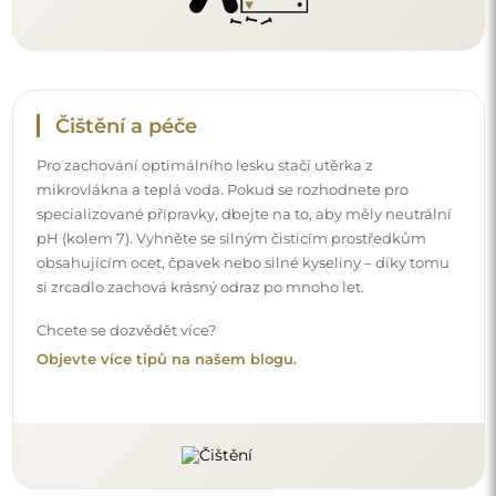
Doručení až domů
Nabízíme službu doručení až domů, díky které
převezmete zásilku přímo u svých dveří. Za příplatek 40€
nabízíme také
službu vnesení dovnitř
, která umožňuje
doručit zásilku přímo do vašeho domu (pro rozměry do
80×120 cm nebo průměr 100 cm). U větších produktů
může být potřeba menší pomoc, např. otevření dveří.
Pokud tuto službu nezvolíte a nezaplatíte při objednávce,
kurýr zásilku do vnitřku vašeho domu nevnese.