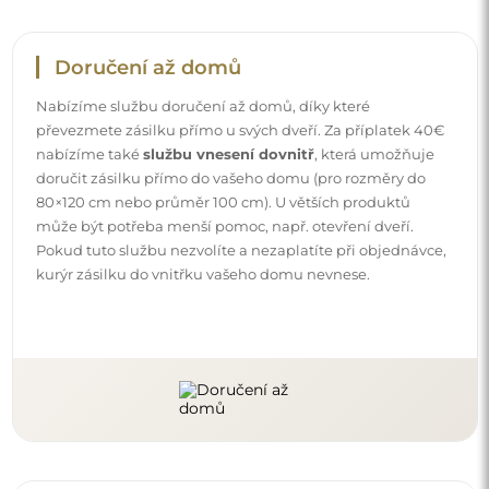
Návody
Aby byla montáž a používání našeho zrcadla snadné a
bezstarostné, připravili jsme pro vás podrobné návody.
Najdete v nich všechny kroky nezbytné ke správné
montáži zrcadla, a také rady týkající se jeho péče, čištění a
údržby, abyste se mohli dlouho těšit z jeho bezvadného
vzhledu.
Prohlédněte si návody k montáži a použití.
Sledujte nás a buďte v obraze