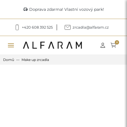
delivery_truck_speed
Doprava zdarma! Vlastní vozový park!
+420 608 392 525
zrcadla@alfaram.cz
menu
0
Domů
Make up zrcadla
Previous
Next