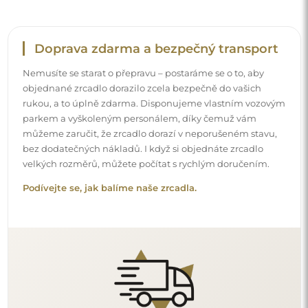
Snadná montáž
Zajišťujeme výrobu a dodání zrcadel, zatímco montáž je
na vaší straně. Vzhledem ke specifičnosti každého prostoru
nenabízíme standardní montážní příslušenství. To vám
dává volnost vybrat si hmoždinky nebo háčky, které
nejlépe vyhovují vašim stěnám a potřebám.
Podívejte se, jak si zrcadlo namontovat svépomocí.