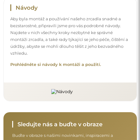
Buďte v obraze s našimi novinkami, inspiracemi a
akcemi, objevujte trendy v dekoraci a hledejte nápady
na krásné interiéry. Připojte se k naší komunitě a
podívejte se, co pro vás připravujeme!
Před dokončením nákupu si prosím udělejte
chvíli na seznámení s našimi podmínkami
záruky, vrácení a reklamace.