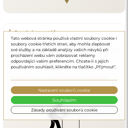
Tato webová stránka používá vlastní soubory cookie i
soubory cookie třetích stran, aby mohla zlepšovat
Čištění a péče
své služby a na základě analýzy vašich návyků při
procházení webu vám zobrazovat reklamy
Pro zachování optimálního lesku stačí utěrka z
odpovídající vašim preferencím. Chcete-li s jejich
mikrovlákna a teplá voda. Pokud se rozhodnete pro
používáním souhlasit, klikněte na tlačítko „Přijmout“.
specializované přípravky, dbejte na to, aby měly neutrální
pH (kolem 7). Vyhněte se silným čisticím prostředkům
obsahujícím ocet, čpavek nebo silné kyseliny – díky tomu
si zrcadlo zachová krásný odraz po mnoho let.
Nastavení souborů cookie
Chcete se dozvědět více?
Souhlasím
Objevte více tipů na našem blogu.
Zásady používání souborů cookie