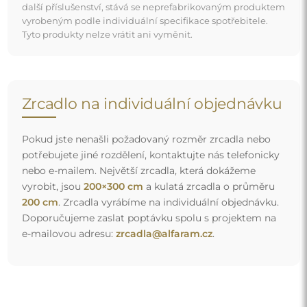
Doprava zdarma a bezpečný transport
Nemusíte se starat o přepravu – postaráme se o to, aby
objednané zrcadlo dorazilo zcela bezpečně do vašich
rukou, a to úplně zdarma. Disponujeme vlastním vozovým
parkem a vyškoleným personálem, díky čemuž vám
můžeme zaručit, že zrcadlo dorazí v neporušeném stavu,
bez dodatečných nákladů. I když si objednáte zrcadlo
velkých rozměrů, můžete počítat s rychlým doručením.
Podívejte se, jak balíme naše zrcadla.