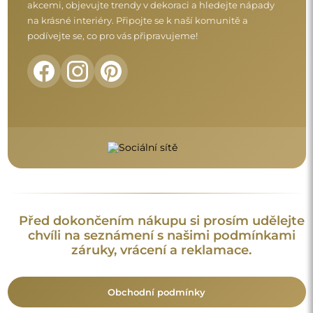
Obchodní podmínky
Vrácení a reklamace
FAQ
Doplňující informace:
Vzory zrcadel, fotografie i popisy jsou chráněny autorským
právem. Všechna práva vyhrazena © Alfaram sp. z o.o. Je
zakázáno kopírovat, prodávat nebo šířit vzory, fotografie a
popisy zrcadel bez předchozího souhlasu © Alfaram sp. z o.o.
Jakékoli neoprávněné použití obsahu podléhajícího
duševnímu vlastnictví (za účelem zisku zejména) představuje
trestný čin.
Dekorativní prvky viditelné na fotografiích slouží výhradně k
aranžování a nejsou součástí zrcadla.