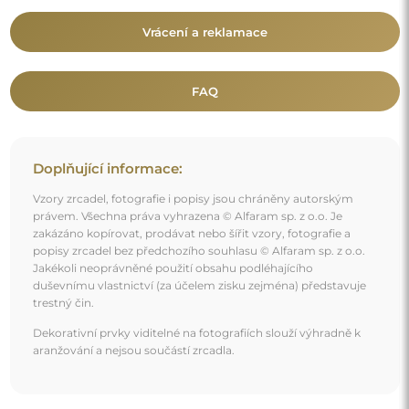
Mohlo by vás také zajímat
Kulaté kosmetické zrcadlo s žárovkami v rámu z MDF -
NEW YORK