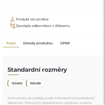
Jiné rozměry se vyrábějí podle individuálních požadavků
zákazníka. Pokud je k objednanému produktu zvoleno
další příslušenství, stává se neprefabrikovaným produktem
vyrobeným podle individuální specifikace spotřebitele.
Tyto produkty nelze vrátit ani vyměnit.
Zrcadlo na individuální objednávku
Pokud jste nenašli požadovaný rozměr zrcadla nebo
potřebujete jiné rozdělení, kontaktujte nás telefonicky
nebo e-mailem. Největší zrcadla, která dokážeme
vyrobit, jsou
200×300 cm
a kulatá zrcadla o průměru
200 cm
. Zrcadla vyrábíme na individuální objednávku.
Doporučujeme zaslat poptávku spolu s projektem na
e-mailovou adresu:
zrcadla@alfaram.cz
.