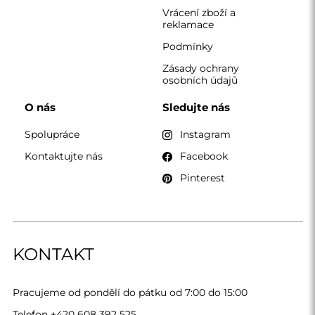
Pracujeme od pondělí do pátku od 7:00 do 15:00
Telefon
+420 608 392 525
zrcadla@alfaram.cz
Alfaram sp. z o.o. © 2026
Provedení:
AbcWeb.pl