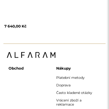
Vrácení zboží a
reklamace
Podmínky
Zásady ochrany
osobních údajů
O nás
Sledujte nás
Spolupráce
Instagram
Kontaktujte nás
Facebook
Pinterest
KONTAKT
Pracujeme od pondělí do pátku od 7:00 do 15:00
Telefon
+420 608 392 525