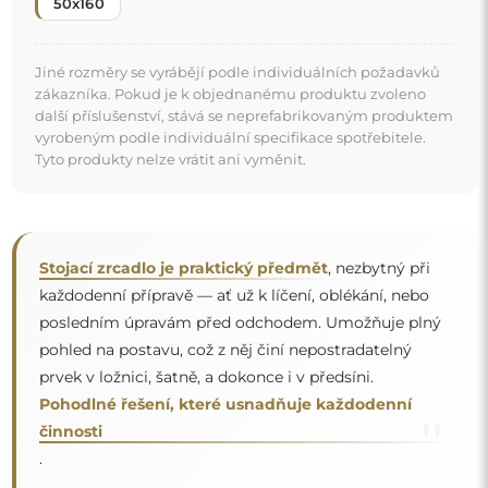
"
.
Zrcadlo na individuální objednávku
Pokud jste nenašli požadovaný rozměr zrcadla nebo
potřebujete jiné rozdělení, kontaktujte nás telefonicky
nebo e-mailem. Největší zrcadla, která dokážeme
vyrobit, jsou
200×300 cm
a kulatá zrcadla o průměru
200 cm
. Zrcadla vyrábíme na individuální objednávku.
Doporučujeme zaslat poptávku spolu s projektem na
e-mailovou adresu:
zrcadla@alfaram.cz
.