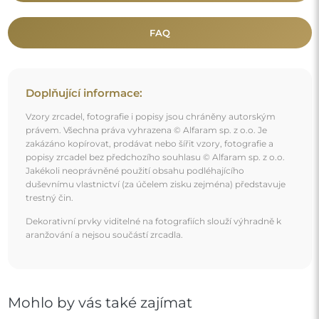
Mohlo by vás také zajímat
Organické stojací zrcadlo v rámu MDF – BARYT
STOJÍCÍ