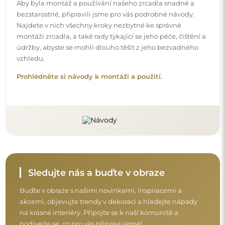
na krásné interiéry. Připojte se k naší komunitě a
podívejte se, co pro vás připravujeme!
Před dokončením nákupu si prosím udělejte
chvíli na seznámení s našimi podmínkami
záruky, vrácení a reklamace.
Obchodní podmínky