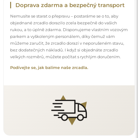
Snadná montáž
Zajišťujeme výrobu a dodání zrcadel, zatímco montáž je
na vaší straně. Vzhledem ke specifičnosti každého prostoru
nenabízíme standardní montážní příslušenství. To vám
dává volnost vybrat si hmoždinky nebo háčky, které
nejlépe vyhovují vašim stěnám a potřebám.
Podívejte se, jak si zrcadlo namontovat svépomocí.