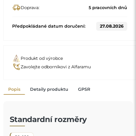
50x160
Jiné rozměry se vyrábějí podle individuálních požadavků
zákazníka. Pokud je k objednanému produktu zvoleno
další příslušenství, stává se neprefabrikovaným produktem
vyrobeným podle individuální specifikace spotřebitele.
Tyto produkty nelze vrátit ani vyměnit.
Stojací zrcadlo je praktický předmět
, nezbytný při
každodenní přípravě — ať už k líčení, oblékání, nebo
posledním úpravám před odchodem. Umožňuje plný
pohled na postavu, což z něj činí nepostradatelný
prvek v ložnici, šatně, a dokonce i v předsíni.
Pohodlné řešení, které usnadňuje každodenní
činnosti