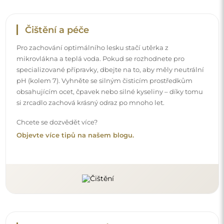
Doručení až domů
Nabízíme službu doručení až domů, díky které
převezmete zásilku přímo u svých dveří. Za příplatek 40€
nabízíme také
službu vnesení dovnitř
, která umožňuje
doručit zásilku přímo do vašeho domu (pro rozměry do
80×120 cm nebo průměr 100 cm). U větších produktů
může být potřeba menší pomoc, např. otevření dveří.
Pokud tuto službu nezvolíte a nezaplatíte při objednávce,
kurýr zásilku do vnitřku vašeho domu nevnese.