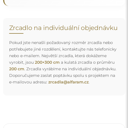
Doprava zdarma a bezpečný transport
Nemusíte se starat o přepravu – postaráme se o to, aby
objednané zrcadlo dorazilo zcela bezpečně do vašich
rukou, a to úplně zdarma. Disponujeme vlastním vozovým
parkem a vyškoleným personálem, díky čemuž vám
můžeme zaručit, že zrcadlo dorazí v neporušeném stavu,
bez dodatečných nákladů. I když si objednáte zrcadlo
velkých rozměrů, můžete počítat s rychlým doručením.
Podívejte se, jak balíme naše zrcadla.