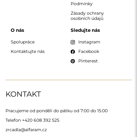
zrcadla@alfaram.cz
Alfaram sp. z o.o. © 2026
Provedení:
AbcWeb.pl