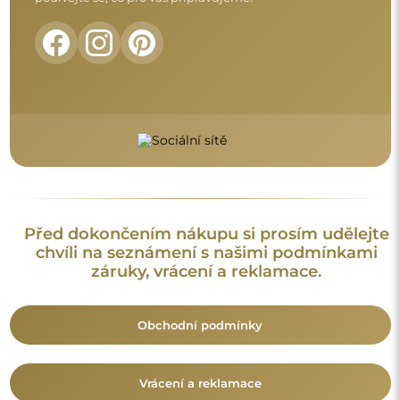
Vrácení a reklamace
FAQ
Doplňující informace:
Vzory zrcadel, fotografie i popisy jsou chráněny autorským
právem. Všechna práva vyhrazena © Alfaram sp. z o.o. Je
zakázáno kopírovat, prodávat nebo šířit vzory, fotografie a
popisy zrcadel bez předchozího souhlasu © Alfaram sp. z o.o.
Jakékoli neoprávněné použití obsahu podléhajícího
duševnímu vlastnictví (za účelem zisku zejména) představuje
trestný čin.
Dekorativní prvky viditelné na fotografiích slouží výhradně k
aranžování a nejsou součástí zrcadla.