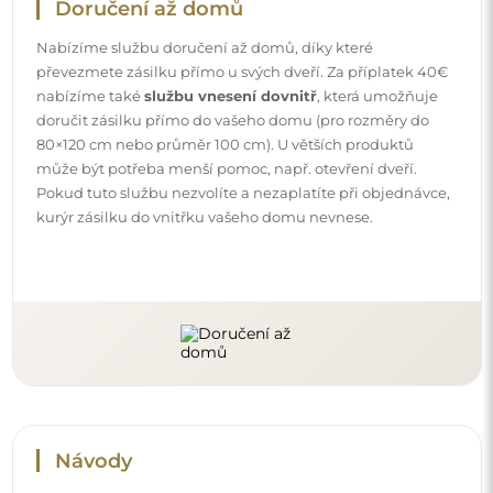
Návody
Aby byla montáž a používání našeho zrcadla snadné a
bezstarostné, připravili jsme pro vás podrobné návody.
Najdete v nich všechny kroky nezbytné ke správné
montáži zrcadla, a také rady týkající se jeho péče, čištění a
údržby, abyste se mohli dlouho těšit z jeho bezvadného
vzhledu.
Prohlédněte si návody k montáži a použití.
Sledujte nás a buďte v obraze
Buďte v obraze s našimi novinkami, inspiracemi a
akcemi, objevujte trendy v dekoraci a hledejte nápady