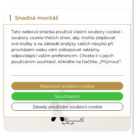
Čištění a péče
Tato webová stránka používá vlastní soubory cookie i
soubory cookie třetích stran, aby mohla zlepšovat
Pro zachování optimálního lesku stačí utěrka z
své služby a na základě analýzy vašich návyků při
mikrovlákna a teplá voda. Pokud se rozhodnete pro
procházení webu vám zobrazovat reklamy
specializované přípravky, dbejte na to, aby měly neutrální
odpovídající vašim preferencím. Chcete-li s jejich
používáním souhlasit, klikněte na tlačítko „Přijmout“.
pH (kolem 7). Vyhněte se silným čisticím prostředkům
obsahujícím ocet, čpavek nebo silné kyseliny – díky tomu
si zrcadlo zachová krásný odraz po mnoho let.
Nastavení souborů cookie
Chcete se dozvědět více?
Objevte více tipů na našem blogu.
Souhlasím
Zásady používání souborů cookie