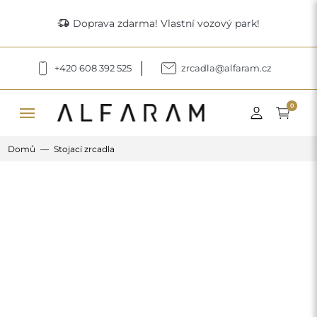
delivery_truck_speed
Doprava zdarma! Vlastní vozový park!
+420 608 392 525
zrcadla@alfaram.cz
menu
0
Domů
Stojací zrcadla
Previous
Next