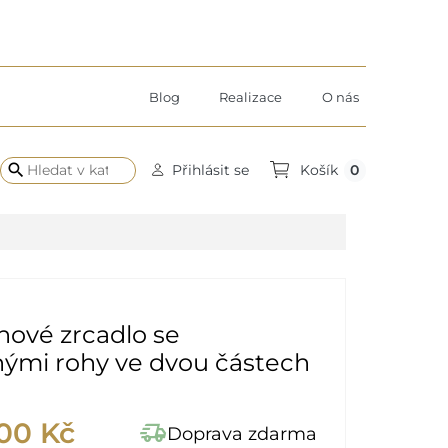
Blog
Realizace
O nás
search
0
Přihlásit se
Košík
nové zrcadlo se
nými rohy ve dvou částech
00 Kč
delivery_truck_speed
Doprava zdarma