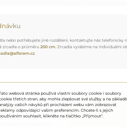
ednávku
a nebo potřebujete jiné rozdělení, kontaktujte nás telefonicky n
á zrcadla o průměru
200 cm
. Zrcadla vyrábíme na individuální
cadla@alfaram.cz
.
Tato webová stránka používá vlastní soubory cookie i soubory
cookie třetích stran, aby mohla zlepšovat své služby a na základě
analýzy vašich návyků při procházení webu vám zobrazovat
ansport
reklamy odpovídající vašim preferencím. Chcete-li s jejich
používáním souhlasit, klikněte na tlačítko „Přijmout“.
 to, aby objednané zrcadlo
o úplně zdarma. Disponujeme