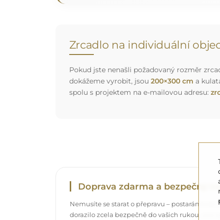
Zrcadlo na individuální obj
Pokud jste nenašli požadovaný rozměr zrcadl
dokážeme vyrobit, jsou
200×300 cm
a kulat
spolu s projektem na e-mailovou adresu:
zr
Doprava zdarma a bezpečný tr
Nemusíte se starat o přepravu – postaráme se o
dorazilo zcela bezpečně do vašich rukou, a t