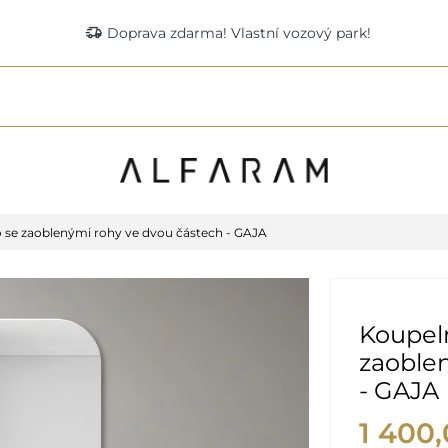
delivery_truck_speed
Doprava zdarma! Vlastní vozový park!
 se zaoblenými rohy ve dvou částech - GAJA
Koupel
zaoble
- GAJA
1 400,