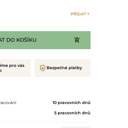
add
PŘIDAT
add_shopping_cart
AT DO KOŠÍKU
íme pro vás
shield_lock
Bezpečné platby
o
acování:
10 pracovních dnů
:
5 pracovních dnů