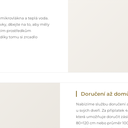
 mikrovlákna a teplá voda.
ky, dbejte na to, aby měly
ticím prostředkům
 díky tomu si zrcadlo
Doručení až dom
Nabízíme službu doručení a
u svých dveří. Za příplatek
která umožňuje doručit zás
80×120 cm nebo průměr 100