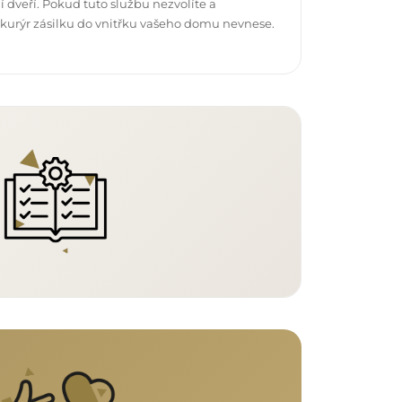
 dveří. Pokud tuto službu nezvolíte a
 kurýr zásilku do vnitřku vašeho domu nevnese.