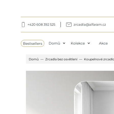
+420 608 392 525
zrcadla@alfaram.cz
expand_more
expand_more
Bestsellers
Domů
Kolekce
Akce
Domů
Zrcadla bez osvětlení
Koupelnové zrcadlo