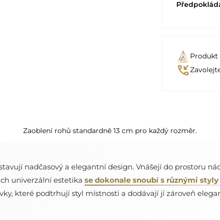
Předpoklád
Produkt
phone_callback
Zavolejt
Zaoblení rohů standardně 13 cm pro každý rozměr.
tavují nadčasový a elegantní design. Vnášejí do prostoru ná
ich univerzální estetika
se dokonale snoubí s různými styly 
rvky, které podtrhují styl místnosti a dodávají jí zároveň elega