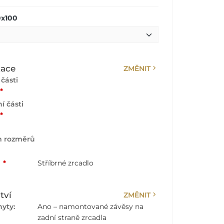
0x100
chevron_right
zace
ZMĚNIT
části
*
í části
*
m rozměrů
:
*
Stříbrné zrcadlo
chevron_right
tví
ZMĚNIT
yty:
Ano – namontované závěsy na
zadní straně zrcadla