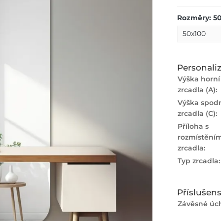
Rozměry: 5
Personali
Výška horní 
zrcadla (A):
Výška spodn
zrcadla (C):
Příloha s
rozmístění
zrcadla:
Typ zrcadla
Příslušens
Závěsné úch