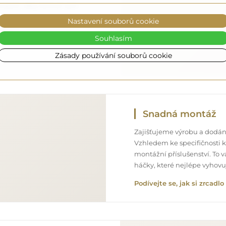
onálem, díky čemuž vám
ném stavu, bez dodatečných
Nastavení souborů cookie
ozměrů, můžete počítat s
Souhlasím
Zásady používání souborů cookie
Snadná montáž
Zajišťujeme výrobu a dodání
Vzhledem ke specifičnosti 
montážní příslušenství. To 
háčky, které nejlépe vyhov
Podívejte se, jak si zrcad