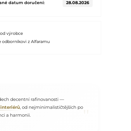
ané datum doručení:
28.08.2026
 od výrobce
e odborníkovi z Alfaramu
dech decentní rafinovanosti —
interiérů
, od nejminimalističtějších po
"
nci a harmonii.