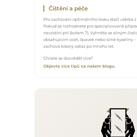
Čištění a péče
Pro zachování optimálního lesku stačí utěrka z
Pokud se rozhodnete pro specializované příprav
neutrální pH (kolem 7). Vyhněte se silným čis
obsahujícím ocet, čpavek nebo silné kyseliny –
zachová krásný odraz po mnoho let.
Chcete se dozvědět více?
Objevte více tipů na našem blogu.