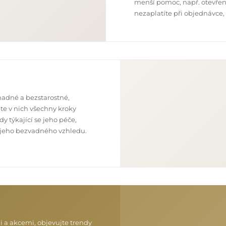
menší pomoc, např. otevření
nezaplatíte při objednávce,
nadné a bezstarostné,
te v nich všechny kroky
y týkající se jeho péče,
 z jeho bezvadného vzhledu.
i a akcemi, objevujte trendy