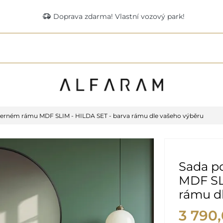
delivery_truck_speed
Doprava zdarma! Vlastní vozový park!
 černém rámu MDF SLIM - HILDA SET - barva rámu dle vašeho výběru
Sada po
MDF SL
rámu d
3 790