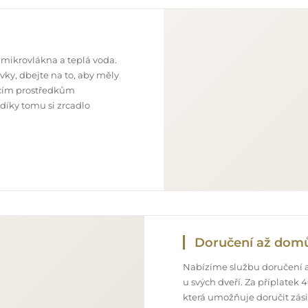
 mikrovlákna a teplá voda.
ky, dbejte na to, aby měly
ticím prostředkům
 díky tomu si zrcadlo
Doručení až dom
Nabízíme službu doručení a
u svých dveří. Za příplatek
která umožňuje doručit zás