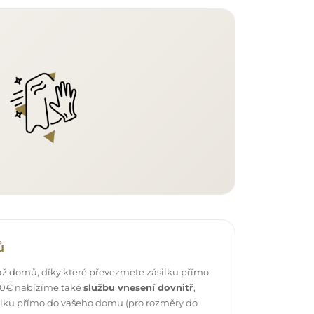
ů
ž domů, díky které převezmete zásilku přímo
 40€ nabízíme také
službu vnesení dovnitř
,
ilku přímo do vašeho domu (pro rozměry do