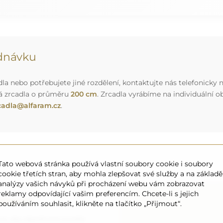
ednávku
a nebo potřebujete jiné rozdělení, kontaktujte nás telefonicky n
á zrcadla o průměru
200 cm
. Zrcadla vyrábíme na individuální
cadla@alfaram.cz
.
Tato webová stránka používá vlastní soubory cookie i soubory
cookie třetích stran, aby mohla zlepšovat své služby a na základě
analýzy vašich návyků při procházení webu vám zobrazovat
reklamy odpovídající vašim preferencím. Chcete-li s jejich
ansport
používáním souhlasit, klikněte na tlačítko „Přijmout“.
 to, aby objednané zrcadlo