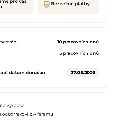
íme pro vás
shield_lock
Bezpečné platby
o
acování:
10 pracovních dnů
:
5 pracovních dnů
ané datum doručení:
27.08.2026
 od výrobce
e odborníkovi z Alfaramu