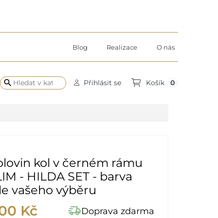
Blog
Realizace
O nás
search
0
Přihlásit se
Košík
lovin kol v černém rámu
IM - HILDA SET - barva
le vašeho výběru
,00 Kč
delivery_truck_speed
Doprava zdarma