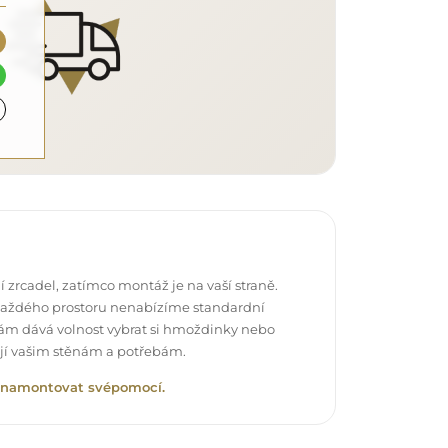
 zrcadel, zatímco montáž je na vaší straně.
každého prostoru nenabízíme standardní
vám dává volnost vybrat si hmoždinky nebo
ují vašim stěnám a potřebám.
lo namontovat svépomocí.