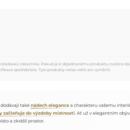
 požadavků zákazníka. Pokud je k objednanému produktu zvoleno dalš
kace spotřebitele. Tyto produkty nelze vrátit ani vyměnit.
e dodávají také
nádech elegance
a charakteru vašemu interié
y začleňuje do výzdoby místnosti
. Ať už v elegantním obýv
sto a zkrášlí prostor.