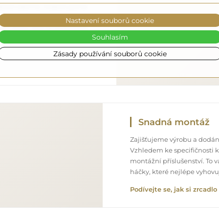
o úplně zdarma. Disponujeme
onálem, díky čemuž vám
Nastavení souborů cookie
ném stavu, bez dodatečných
Souhlasím
ozměrů, můžete počítat s
Zásady používání souborů cookie
Snadná montáž
Zajišťujeme výrobu a dodání
Vzhledem ke specifičnosti 
montážní příslušenství. To 
háčky, které nejlépe vyhov
Podívejte se, jak si zrcad