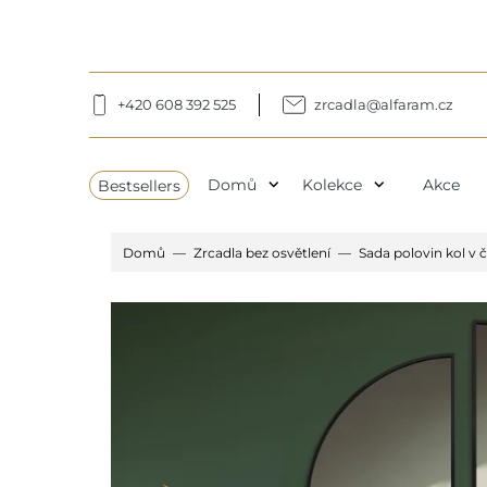
+420 608 392 525
zrcadla@alfaram.cz
expand_more
expand_more
Bestsellers
Domů
Kolekce
Akce
Domů
Zrcadla bez osvětlení
Sada polovin kol v