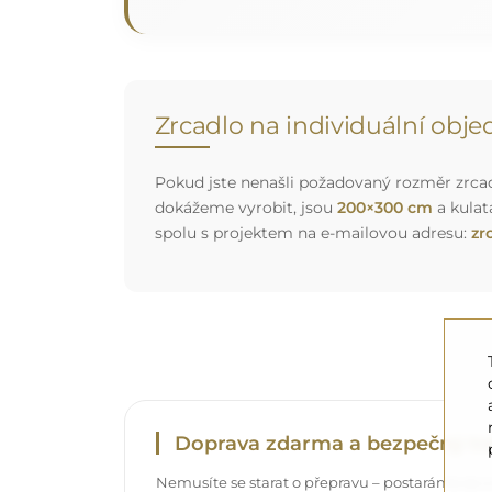
Zrcadlo na individuální obj
Pokud jste nenašli požadovaný rozměr zrcadl
dokážeme vyrobit, jsou
200×300 cm
a kulat
spolu s projektem na e-mailovou adresu:
zr
Doprava zdarma a bezpečný tr
Nemusíte se starat o přepravu – postaráme se o