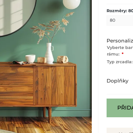
Rozměry: 8
Personali
Vyberte ba
rámu:
*
Typ zrcadla
Doplňky
PŘID