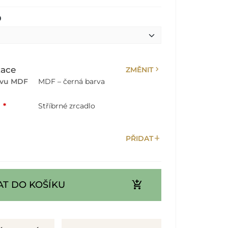
0
chevron_right
zace
ZMĚNIT
rvu MDF
MDF – černá barva
:
*
Stříbrné zrcadlo
add
PŘIDAT
add_shopping_cart
AT DO KOŠÍKU