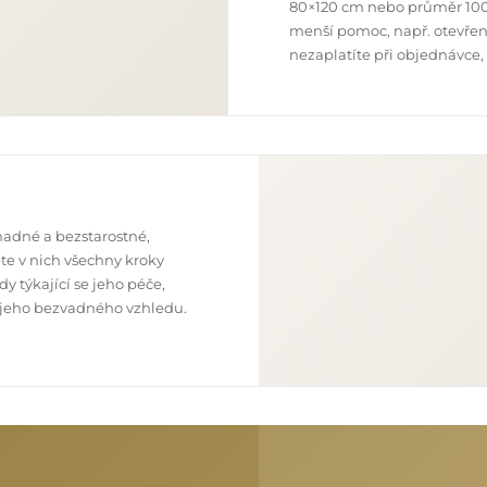
80×120 cm nebo průměr 100
menší pomoc, např. otevření
nezaplatíte při objednávce,
nadné a bezstarostné,
te v nich všechny kroky
y týkající se jeho péče,
 z jeho bezvadného vzhledu.