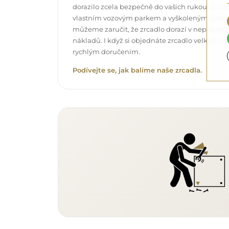
dorazilo zcela bezpečně do vašich rukou, a t
vlastním vozovým parkem a vyškoleným pers
můžeme zaručit, že zrcadlo dorazí v neporuše
nákladů. I když si objednáte zrcadlo velkých r
rychlým doručením.
Podívejte se, jak balíme naše zrcadla.