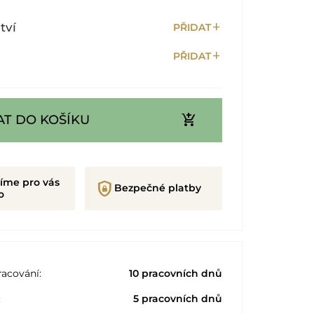
add
tví
PŘIDAT
add
PŘIDAT
add_shopping_cart
AT DO KOŠÍKU
íme pro vás
shield_lock
Bezpečné platby
o
acování:
10 pracovních dnů
:
5 pracovních dnů