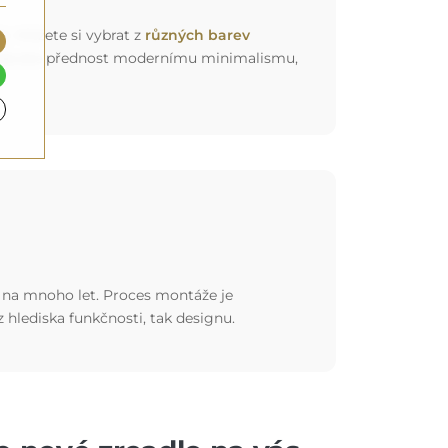
k). Můžete si vybrat z
různých barev
ť už dáváte přednost modernímu minimalismu,
st na mnoho let. Proces montáže je
 z hlediska funkčnosti, tak designu.