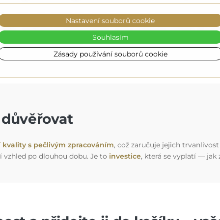
é se dokonale přizpůsobí vašemu interiéru (volitelně, za příplate
Nastavení souborů cookie
 nebo silnějšího a intenzivnějšího světla, ideálního k líčení. A
Souhlasím
le doplní vaši výzdobu
.
Zásady používání souborů cookie
e důvěřovat
í kvality s pečlivým zpracováním
, což zaručuje jejich trvanlivo
í vzhled po dlouhou dobu. Je to
investice
, která se vyplatí — jak