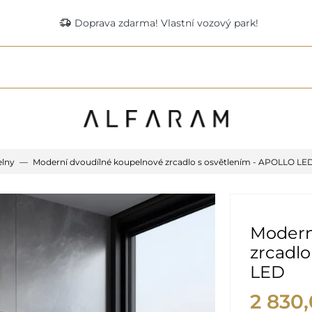
delivery_truck_speed
Doprava zdarma! Vlastní vozový park!
elny
Moderní dvoudílné koupelnové zrcadlo s osvětlením - APOLLO LE
Modern
zrcadlo
LED
2 830