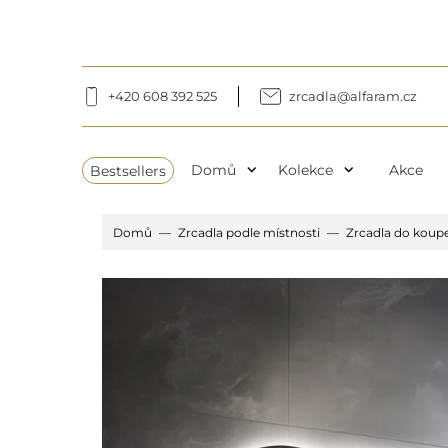
+420 608 392 525
zrcadla@alfaram.cz
expand_more
expand_more
Bestsellers
Domů
Kolekce
Akce
Domů
Zrcadla podle místnosti
Zrcadla do koup