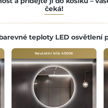
st a přidejte ji do košíku – va
čeká!
barevné teploty LED osvětlení p
Neutrální bílá 4000K