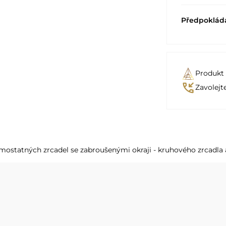
Předpoklád
Produkt
phone_callback
Zavolejt
mostatných zrcadel se zabroušenými okraji - kruhového zrcadla 