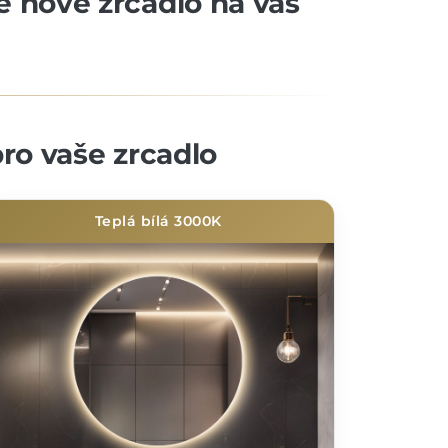
še nové zrcadlo na vás
ro vaše zrcadlo
Teplá bílá 3000K