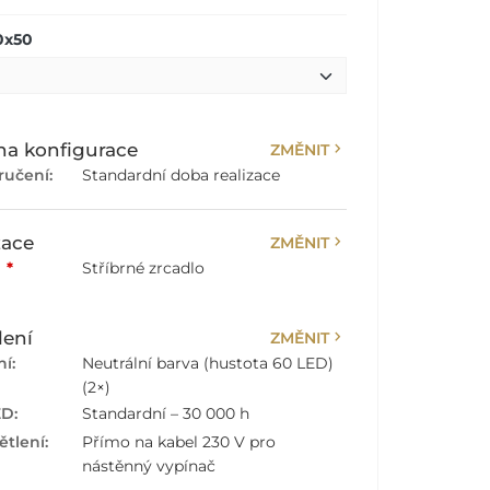
0x50
chevron_right
a konfigurace
ZMĚNIT
ručení:
Standardní doba realizace
chevron_right
zace
ZMĚNIT
:
*
Stříbrné zrcadlo
chevron_right
lení
ZMĚNIT
í:
Neutrální barva (hustota 60 LED)
(2×)
ED:
Standardní – 30 000 h
tlení:
Přímo na kabel 230 V pro
nástěnný vypínač