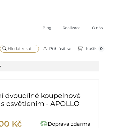
Blog
Realizace
O nás
search
0
Přihlásit se
Košík
D
í dvoudílné koupelnové
 s osvětlením - APOLLO
,00 Kč
delivery_truck_speed
Doprava zdarma