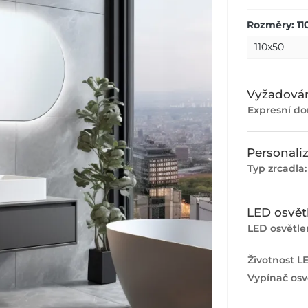
Rozměry: 11
Vyžadován
Expresní do
Personali
Typ zrcadla
LED osvět
LED osvětlen
Životnost L
Vypínač osvě