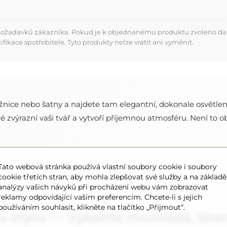
 požadavků zákazníka. Pokud je k objednanému produktu zvoleno dalš
kace spotřebitele. Tyto produkty nelze vrátit ani vyměnit.
ložnice nebo šatny a najdete tam elegantní, dokonale osvětlen
 zvýrazní vaši tvář a vytvoří příjemnou atmosféru. Není to ob
Tato webová stránka používá vlastní soubory cookie i soubory
cookie třetích stran, aby mohla zlepšovat své služby a na základě
analýzy vašich návyků při procházení webu vám zobrazovat
reklamy odpovídající vašim preferencím. Chcete-li s jejich
používáním souhlasit, klikněte na tlačítko „Přijmout“.
 stylu — vyberte možnost, kte