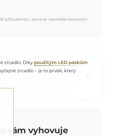
í příslušenství, stává se neprefabrikovaným
é zrcadlo. Díky
použitým LED páskům
yčejné zrcadlo – je to prvek, který
“
rá vám vyhovuje