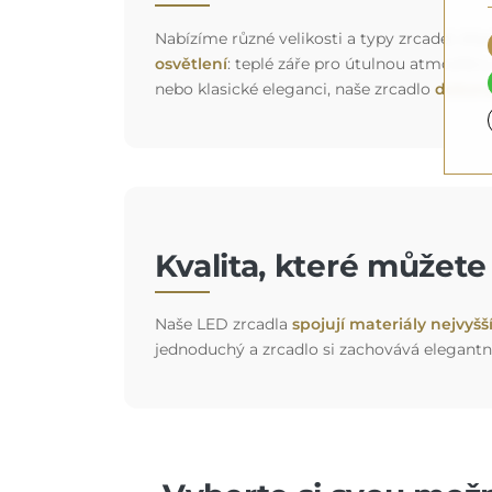
Nabízíme různé velikosti a typy zrcadel, kter
osvětlení
: teplé záře pro útulnou atmosféru
nebo klasické eleganci, naše zrcadlo
dokona
Kvalita, které můžet
Naše LED zrcadla
spojují materiály nejvyšš
jednoduchý a zrcadlo si zachovává elegantn