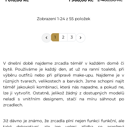
Zobrazení 1-24 z 55 položek
1
2
3


V dnešní době najdeme zrcadla téměř v každém domě či
bytě. Používáme je každý den, ať už na ranní toaletě, při
výběru outfitů nebo při přípravě make-upu. Najdeme je v
různých tvarech, velikostech a barvách. Jsme schopni najít
téměř jakoukoli kombinaci, která nás napadne, a pokud ne,
lze ji vytvořit. Ostatně, jelikož žádný z dostupných modelů
neladí s vnitřním designem, stačí na míru sáhnout po
zrcadlech.
Již dávno je známo, že zrcadla plní nejen funkci funkční, ale
také dekorativní, ale jen velmi zřídka se aranžmá