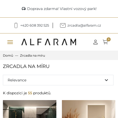
delivery_truck_speed
Doprava zdarma! Vlastní vozový park!
+420 608 392 525
zrcadla@alfaram.cz
menu
0
Domů
Zrcadla na míru
ZRCADLA NA MÍRU
expand_more
Relevance
K dispozici je
55
produktů.