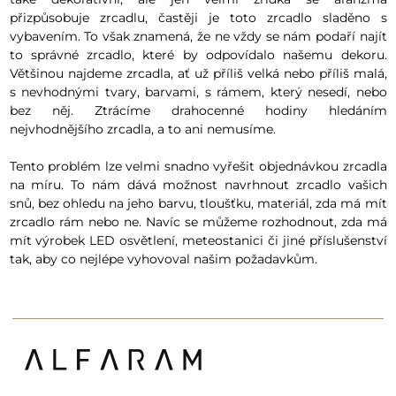
přizpůsobuje zrcadlu, častěji je toto zrcadlo sladěno s
vybavením. To však znamená, že ne vždy se nám podaří najít
to správné zrcadlo, které by odpovídalo našemu dekoru.
Většinou najdeme zrcadla, ať už příliš velká nebo příliš malá,
s nevhodnými tvary, barvami, s rámem, který nesedí, nebo
bez něj. Ztrácíme drahocenné hodiny hledáním
nejvhodnějšího zrcadla, a to ani nemusíme.
Tento problém lze velmi snadno vyřešit objednávkou zrcadla
na míru. To nám dává možnost navrhnout zrcadlo vašich
snů, bez ohledu na jeho barvu, tloušťku, materiál, zda má mít
zrcadlo rám nebo ne. Navíc se můžeme rozhodnout, zda má
mít výrobek LED osvětlení, meteostanici či jiné příslušenství
tak, aby co nejlépe vyhovoval našim požadavkům.