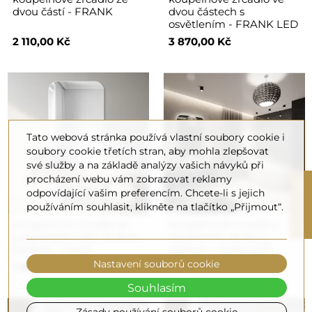
dvou částí - FRANK
dvou částech s
osvětlením - FRANK LED
2 110,00 Kč
3 870,00 Kč
Tato webová stránka používá vlastní soubory cookie i
soubory cookie třetích stran, aby mohla zlepšovat
své služby a na základě analýzy vašich návyků při
procházení webu vám zobrazovat reklamy
R
odpovídající vašim preferencím. Chcete-li s jejich
používáním souhlasit, klikněte na tlačítko „Přijmout“.
F
I
L
T
E
Koupelnové zrcadlo se
Koupelnové zrcadlo s
zaoblenými rohy ve dvou
osvětlením ve dvou
částech - GAJA
částech - GAJA LED
Nastavení souborů cookie
1 400,00 Kč
3 870,00 Kč
Souhlasím
Zásady používání souborů cookie