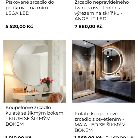
Pískované zrcadlo do
Zrcadlo nepravidelného
podkroví - na míru -
tvaru s osvětlením s
LEGA LED
výřezem na skříňku -
ANGELIT LED
5 520,00 Kč
7 880,00 Kč
Koupelnové zrcadlo
kulaté se šikmým bokem
Kulaté koupelnové
- KRUH SE ŠIKMÝM
zrcadlo s osvětlením -
BOKEM
MAIA LED SE ŠIKMÝM
BOKEM
1 010,00 Kč
1 968,00 Kč
2 460,00 Kč