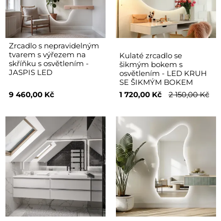
Zrcadlo s nepravidelným
tvarem s výřezem na
Kulaté zrcadlo se
skříňku s osvětlením -
šikmým bokem s
JASPIS LED
osvětlením - LED KRUH
SE ŠIKMÝM BOKEM
9 460,00 Kč
1 720,00 Kč
2 150,00 Kč