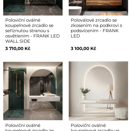
Poloviční oválné
Poloválové zrcadlo se
koupelnové zrcadlo se
zkosením na podkroví s
seříznutou stranou s
podsvícením - FRANK
osvětlením - FRANK LED
LED
WALL SIDE
3 710,00 Kč
3 100,00 Kč
Poloviční oválné
Poloviční oválné
koupelnové zrcadlo ze
koupelnové zrcadlo ve