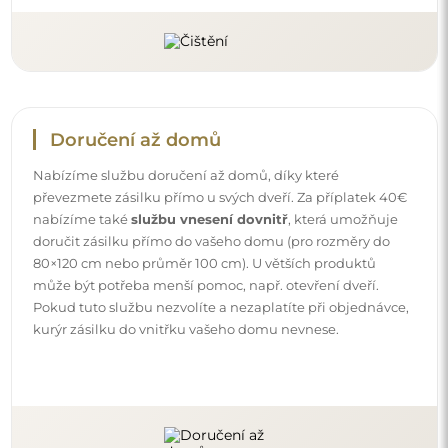
Návody
Aby byla montáž a používání našeho zrcadla snadné a
bezstarostné, připravili jsme pro vás podrobné návody.
Najdete v nich všechny kroky nezbytné ke správné
montáži zrcadla, a také rady týkající se jeho péče, čištění a
údržby, abyste se mohli dlouho těšit z jeho bezvadného
vzhledu.
Prohlédněte si návody k montáži a použití.