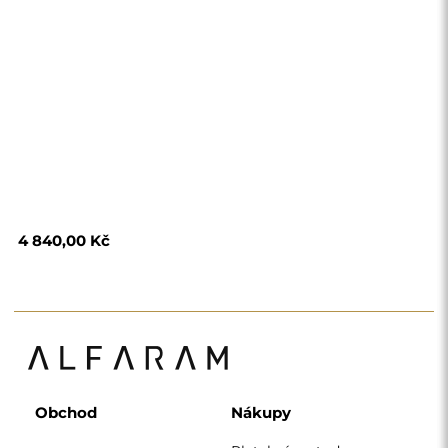
Platební metody
Doprava
Často kladené otázky
Vrácení zboží a
reklamace
Podmínky
Zásady ochrany
osobních údajů
O nás
Sledujte nás
Spolupráce
Instagram
Kontaktujte nás
Facebook
Pinterest