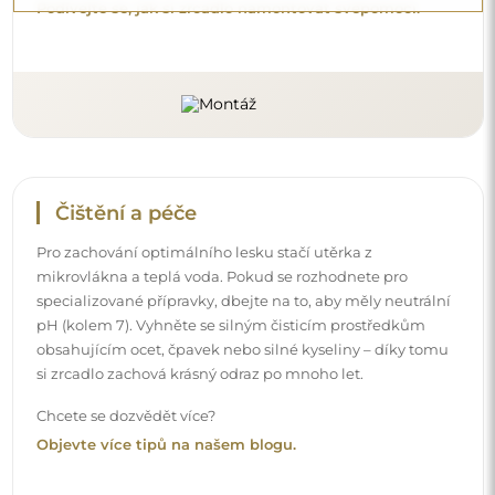
Doručení až domů
Nabízíme službu doručení až domů, díky které
převezmete zásilku přímo u svých dveří. Za příplatek 40€
nabízíme také
službu vnesení dovnitř
, která umožňuje
doručit zásilku přímo do vašeho domu (pro rozměry do
80×120 cm nebo průměr 100 cm). U větších produktů
může být potřeba menší pomoc, např. otevření dveří.
Pokud tuto službu nezvolíte a nezaplatíte při objednávce,
kurýr zásilku do vnitřku vašeho domu nevnese.