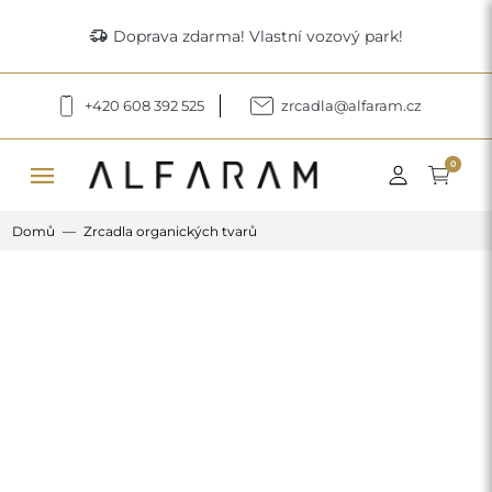
delivery_truck_speed
Doprava zdarma! Vlastní vozový park!
+420 608 392 525
zrcadla@alfaram.cz
menu
0
Domů
Zrcadla organických tvarů
Previous
Next