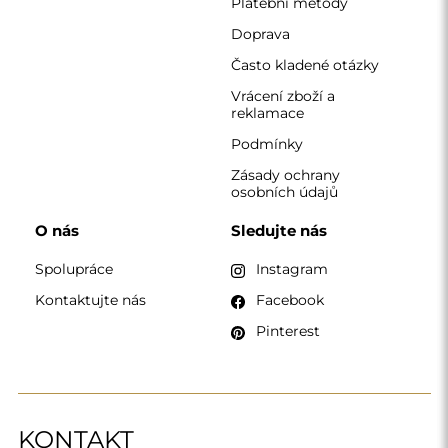
KONTAKT
Pracujeme od pondělí do pátku od 7:00 do 15:00
Telefon
+420 608 392 525
zrcadla@alfaram.cz
Alfaram sp. z o.o. © 2026
Provedení:
AbcWeb.pl