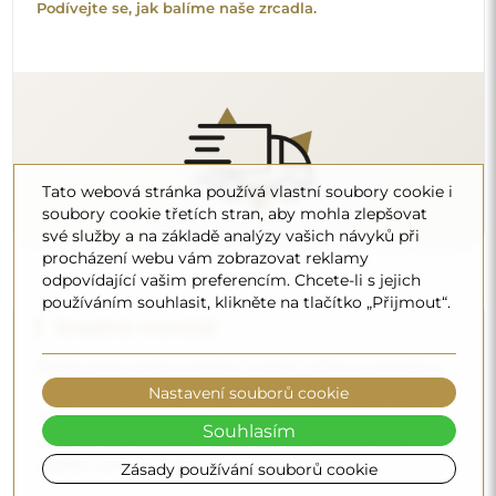
Podívejte se, jak si zrcadlo namontovat svépomocí.
Tato webová stránka používá vlastní soubory cookie i
soubory cookie třetích stran, aby mohla zlepšovat
své služby a na základě analýzy vašich návyků při
Čištění a péče
procházení webu vám zobrazovat reklamy
odpovídající vašim preferencím. Chcete-li s jejich
Pro zachování optimálního lesku stačí utěrka z
používáním souhlasit, klikněte na tlačítko „Přijmout“.
mikrovlákna a teplá voda. Pokud se rozhodnete pro
specializované přípravky, dbejte na to, aby měly neutrální
pH (kolem 7). Vyhněte se silným čisticím prostředkům
obsahujícím ocet, čpavek nebo silné kyseliny – díky tomu
Nastavení souborů cookie
si zrcadlo zachová krásný odraz po mnoho let.
Souhlasím
Chcete se dozvědět více?
Zásady používání souborů cookie
Objevte více tipů na našem blogu.