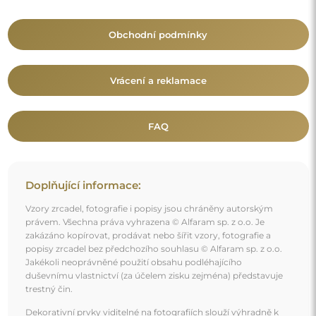
Dekorativní prvky viditelné na fotografiích slouží výhradně k
aranžování a nejsou součástí zrcadla.
Mohlo by vás také zajímat
Dvoubarevný panel s organickým zrcadlem - KALCYT