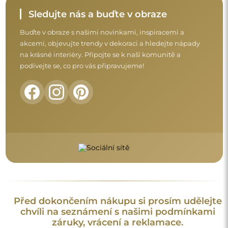
záruky, vrácení a reklamace.
Obchodní podmínky
Vrácení a reklamace
FAQ
Doplňující informace:
Vzory zrcadel, fotografie i popisy jsou chráněny autorským
právem. Všechna práva vyhrazena © Alfaram sp. z o.o. Je
zakázáno kopírovat, prodávat nebo šířit vzory, fotografie a
popisy zrcadel bez předchozího souhlasu © Alfaram sp. z o.o.
Jakékoli neoprávněné použití obsahu podléhajícího
duševnímu vlastnictví (za účelem zisku zejména) představuje
trestný čin.