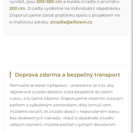
Podívejte se, jak balíme naše zrcadla.
Snadná montáž
Zajišťujeme výrobu a dodání zrcadel, zatímco montáž je
na vaší straně. Vzhledem ke specifičnosti každého prostoru
nenabízíme standardní montážní příslušenství. To vám
dává volnost vybrat si hmoždinky nebo háčky, které
nejlépe vyhovují vašim stěnám a potřebám.