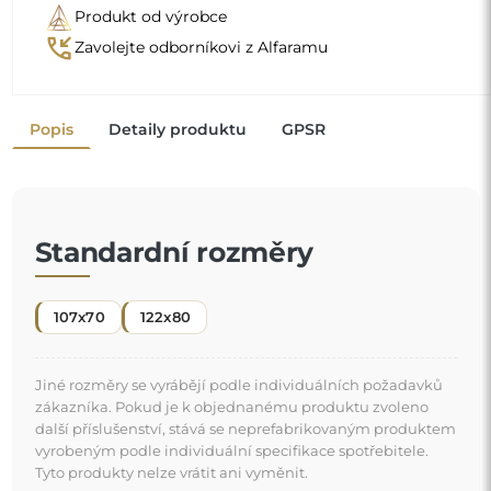
Tyto produkty nelze vrátit ani vyměnit.
Organické zrcadlo je jedinečný dekorativní detail,
který vnáší nádech svěžesti a moderní elegance. Jeho
tvar inspirovaný přírodou boří zaběhnutá schémata a
dodává prostoru lehký a moderní charakter. Je to
"
ideální volba pro ty, kdo chtějí mít originální a
personalizovaný interiér.
Zrcadlo na individuální objednávku
Pokud jste nenašli požadovaný rozměr zrcadla nebo
potřebujete jiné rozdělení, kontaktujte nás telefonicky