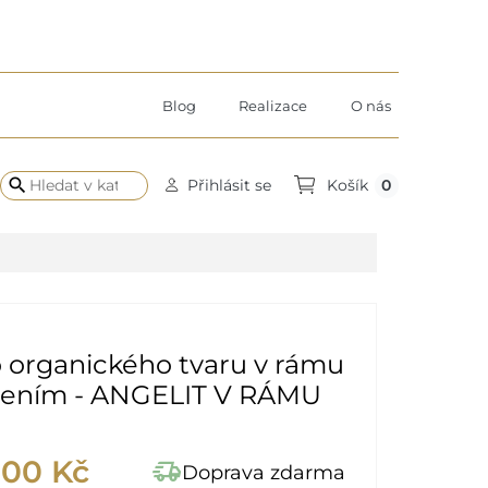
Blog
Realizace
O nás
search
0
Přihlásit se
Košík
 organického tvaru v rámu
tlením - ANGELIT V RÁMU
,00 Kč
delivery_truck_speed
Doprava zdarma