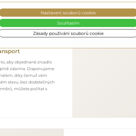
Nastavení souborů cookie
Souhlasím
Zásady používání souborů cookie
ansport
 to, aby objednané zrcadlo
o úplně zdarma. Disponujeme
onálem, díky čemuž vám
ném stavu, bez dodatečných
ozměrů, můžete počítat s