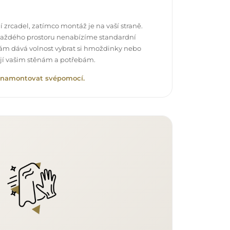
 zrcadel, zatímco montáž je na vaší straně.
každého prostoru nenabízíme standardní
vám dává volnost vybrat si hmoždinky nebo
ují vašim stěnám a potřebám.
lo namontovat svépomocí.