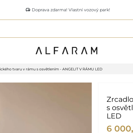
delivery_truck_speed
Doprava zdarma! Vlastní vozový park!
ického tvaru v rámu s osvětlením - ANGELIT V RÁMU LED
Zrcadlo
s osvě
LED
6 000