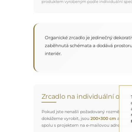
produktem vyrobeným podle individuální specifi
Organické zrcadlo je jedinečný dekorativ
zaběhnutá schémata a dodává prostoru le
interiér.
Zrcadlo na individuální obj
Pokud jste nenašli požadovaný rozměr zrcadl
dokážeme vyrobit, jsou
200×300 cm
a kulat
spolu s projektem na e-mailovou adresu:
zr