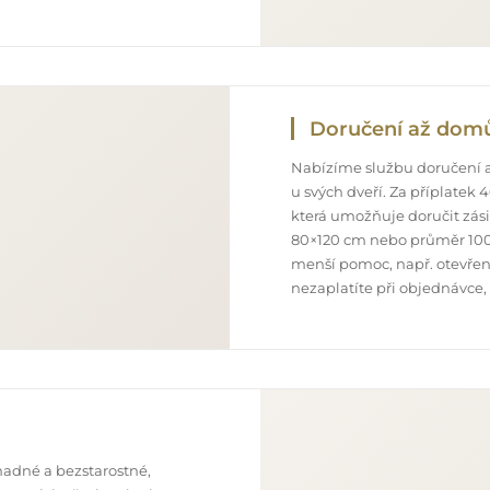
Doručení až dom
Nabízíme službu doručení a
u svých dveří. Za příplatek
která umožňuje doručit zás
80×120 cm nebo průměr 100
menší pomoc, např. otevření
nezaplatíte při objednávce,
nadné a bezstarostné,