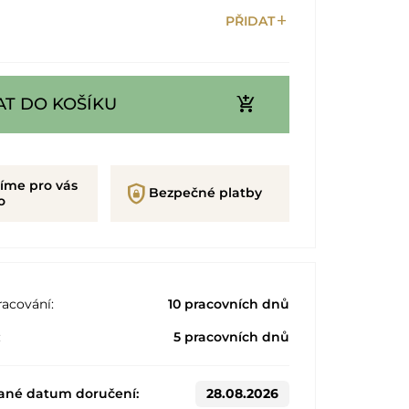
add
PŘIDAT
add_shopping_cart
AT DO KOŠÍKU
íme pro vás
shield_lock
Bezpečné platby
o
acování:
10 pracovních dnů
:
5 pracovních dnů
ané datum doručení:
28.08.2026