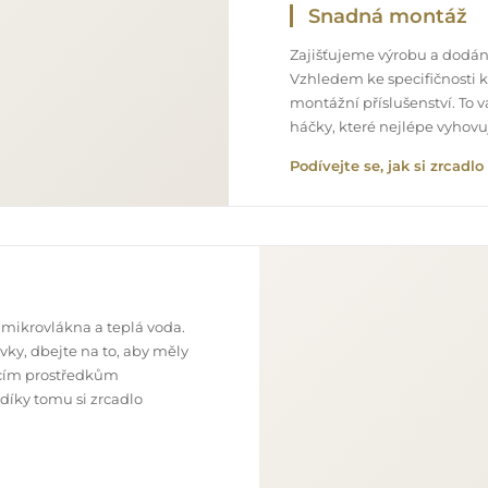
Snadná montáž
Zajišťujeme výrobu a dodání
Vzhledem ke specifičnosti 
montážní příslušenství. To 
háčky, které nejlépe vyhov
Podívejte se, jak si zrcad
 mikrovlákna a teplá voda.
ky, dbejte na to, aby měly
ticím prostředkům
 díky tomu si zrcadlo