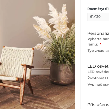
Rozměry: 61
Personali
Vyberte ba
rámu:
*
Typ zrcadla
LED osvět
LED osvětlen
Životnost L
Vypínač osvě
Příslušens