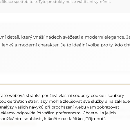
kace spotřebitele. Tyto produkty nelze vrátit ani vyměnit.
ní detail, který vnáší nádech svěžesti a moderní elegance. J
hký a moderní charakter. Je to ideální volba pro ty, kdo chtě
ednávku
Tato webová stránka používá vlastní soubory cookie i soubory
cookie třetích stran, aby mohla zlepšovat své služby a na základě
analýzy vašich návyků při procházení webu vám zobrazovat
a nebo potřebujete jiné rozdělení, kontaktujte nás telefonicky n
reklamy odpovídající vašim preferencím. Chcete-li s jejich
á zrcadla o průměru
200 cm
. Zrcadla vyrábíme na individuální
používáním souhlasit, klikněte na tlačítko „Přijmout“.
cadla@alfaram.cz
.