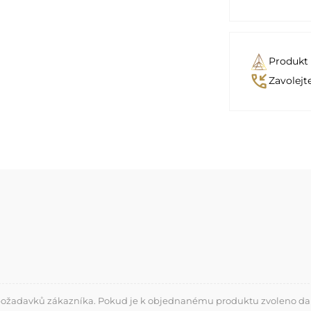
Produkt
phone_callback
Zavolejt
 požadavků zákazníka. Pokud je k objednanému produktu zvoleno dalš