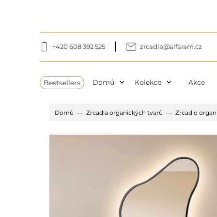
+420 608 392 525
zrcadla@alfaram.cz
expand_more
expand_more
Bestsellers
Domů
Kolekce
Akce
Domů
Zrcadla organických tvarů
Zrcadlo organ