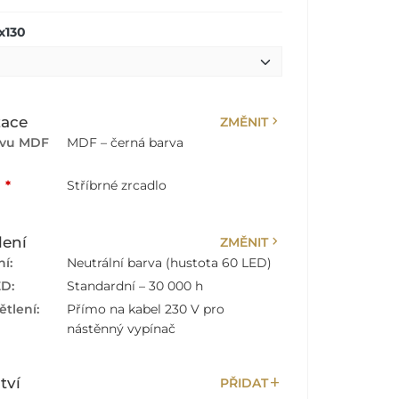
x130
chevron_right
zace
ZMĚNIT
rvu MDF
MDF – černá barva
:
*
Stříbrné zrcadlo
chevron_right
lení
ZMĚNIT
í:
Neutrální barva (hustota 60 LED)
ED:
Standardní – 30 000 h
tlení:
Přímo na kabel 230 V pro
nástěnný vypínač
add
tví
PŘIDAT