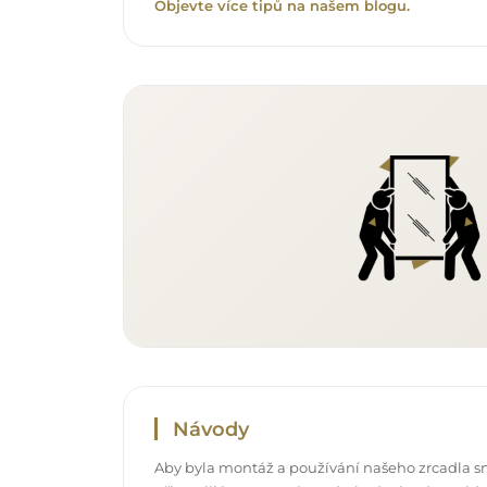
Objevte více tipů na našem blogu.
Návody
Aby byla montáž a používání našeho zrcadla s