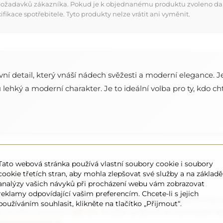
 požadavků zákazníka. Pokud je k objednanému produktu zvoleno dalš
kace spotřebitele. Tyto produkty nelze vrátit ani vyměnit.
ní detail, který vnáší nádech svěžesti a moderní elegance. J
hký a moderní charakter. Je to ideální volba pro ty, kdo chtě
Tato webová stránka používá vlastní soubory cookie i soubory
ednávku
cookie třetích stran, aby mohla zlepšovat své služby a na základě
analýzy vašich návyků při procházení webu vám zobrazovat
reklamy odpovídající vašim preferencím. Chcete-li s jejich
a nebo potřebujete jiné rozdělení, kontaktujte nás telefonicky n
používáním souhlasit, klikněte na tlačítko „Přijmout“.
á zrcadla o průměru
200 cm
. Zrcadla vyrábíme na individuální