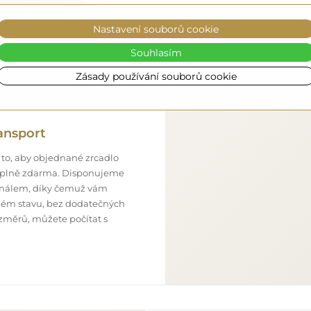
cadla@alfaram.cz
.
Nastavení souborů cookie
Souhlasím
Zásady používání souborů cookie
ansport
 to, aby objednané zrcadlo
o úplně zdarma. Disponujeme
onálem, díky čemuž vám
ném stavu, bez dodatečných
ozměrů, můžete počítat s