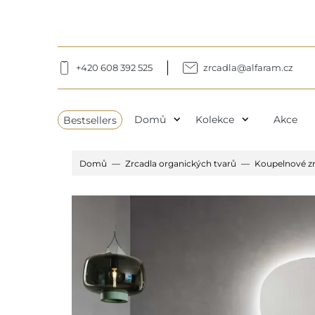
+420 608 392 525
zrcadla@alfaram.cz
expand_more
expand_more
Bestsellers
Domů
Kolekce
Akce
Domů
Zrcadla organických tvarů
Koupelnové zr