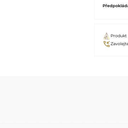
Předpoklád
Produkt
phone_callback
Zavolejt