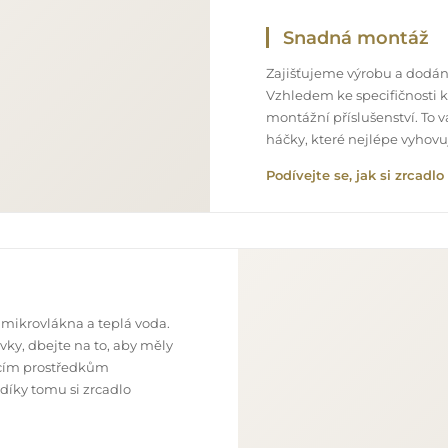
Snadná montáž
Zajišťujeme výrobu a dodání
Vzhledem ke specifičnosti 
montážní příslušenství. To 
háčky, které nejlépe vyhov
Podívejte se, jak si zrcad
 mikrovlákna a teplá voda.
ky, dbejte na to, aby měly
ticím prostředkům
 díky tomu si zrcadlo