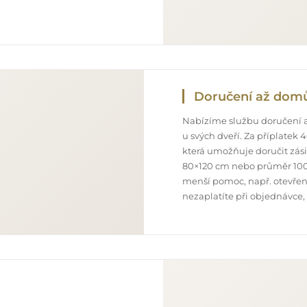
Doručení až dom
Nabízíme službu doručení a
u svých dveří. Za příplatek
která umožňuje doručit zás
80×120 cm nebo průměr 100
menší pomoc, např. otevření
nezaplatíte při objednávce,