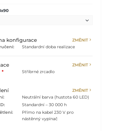
8x90
chevron_right
a konfigurace
ZMĚNIT
ručení:
Standardní doba realizace
chevron_right
zace
ZMĚNIT
:
*
Stříbrné zrcadlo
chevron_right
lení
ZMĚNIT
í:
Neutrální barva (hustota 60 LED)
ED:
Standardní – 30 000 h
tlení:
Přímo na kabel 230 V pro
nástěnný vypínač