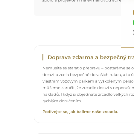
spolu s projektem na e-mailovou adresu:
zr
Doprava zdarma a bezpečný tr
Nemusíte se starat o přepravu – postaráme se o
dorazilo zcela bezpečně do vašich rukou, a t
vlastním vozovým parkem a vyškoleným pers
můžeme zaručit, že zrcadlo dorazí v neporuše
nákladů. I když si objednáte zrcadlo velkých r
rychlým doručením.
Podívejte se, jak balíme naše zrcadla.