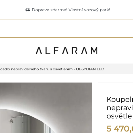
delivery_truck_speed
Doprava zdarma! Vlastní vozový park!
cadlo nepravidelného tvaru s osvětlením - OBSYDIAN LED
Koupel
nepravi
osvětl
5 470