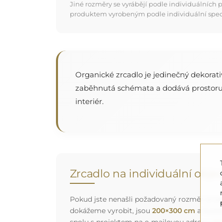
Jiné rozměry se vyrábějí podle individuálních
produktem vyrobeným podle individuální specifi
Organické zrcadlo je jedinečný dekorativ
zaběhnutá schémata a dodává prostoru le
interiér.
Zrcadlo na individuální obj
Pokud jste nenašli požadovaný rozměr zrcadl
dokážeme vyrobit, jsou
200×300 cm
a kulat