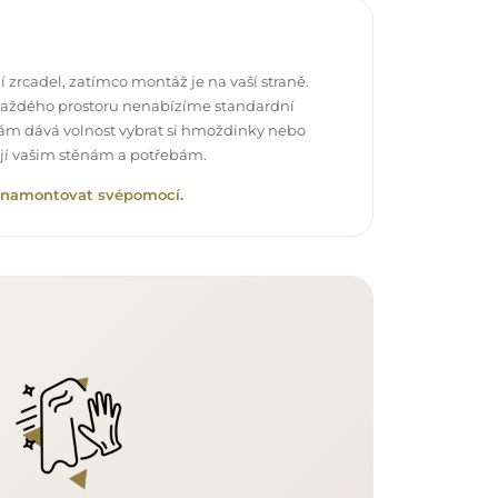
 zrcadel, zatímco montáž je na vaší straně.
každého prostoru nenabízíme standardní
vám dává volnost vybrat si hmoždinky nebo
ují vašim stěnám a potřebám.
lo namontovat svépomocí.