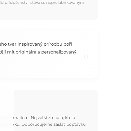
í příslušenství, stává se neprefabrikovaným
eho tvar inspirovaný přírodou boří
jí mít originální a personalizovaný
"
ebo e-mailem. Největší zrcadla, která
 objednávku. Doporučujeme zaslat poptávku