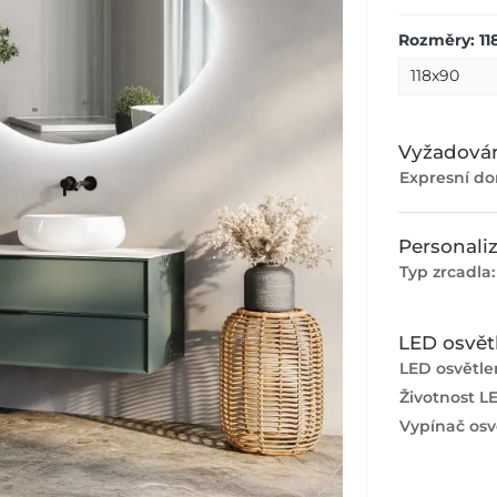
Rozměry: 11
Vyžadován
Expresní do
Personali
Typ zrcadla
LED osvět
LED osvětlen
Životnost L
Vypínač osvě