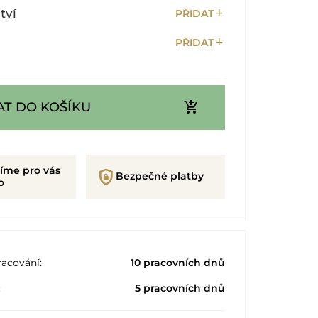
add
tví
PŘIDAT
add
PŘIDAT
add_shopping_cart
AT DO KOŠÍKU
íme pro vás
shield_lock
Bezpečné platby
o
acování:
10 pracovních dnů
:
5 pracovních dnů