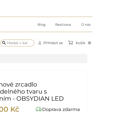
Blog
Realizace
O nás
search
0
Přihlásit se
Košík
nové zrcadlo
delného tvaru s
ením - OBSYDIAN LED
,00 Kč
delivery_truck_speed
Doprava zdarma