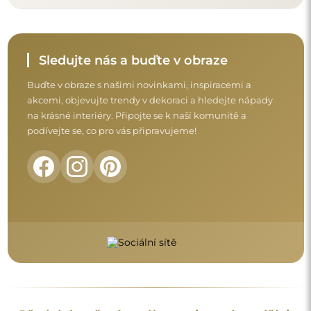
Před dokončením nákupu si prosím udělejte
chvíli na seznámení s našimi podmínkami
záruky, vrácení a reklamace.
Obchodní podmínky
Vrácení a reklamace
FAQ
Doplňující informace:
Vzory zrcadel, fotografie i popisy jsou chráněny autorským
právem. Všechna práva vyhrazena © Alfaram sp. z o.o. Je
zakázáno kopírovat, prodávat nebo šířit vzory, fotografie a