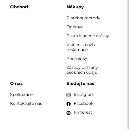
KONTAKT
Pracujeme od pondělí do pátku od 7:00 do 15:00
Telefon
+420 608 392 525
zrcadla@alfaram.cz
Alfaram sp. z o.o. © 2026
Provedení:
AbcWeb.pl