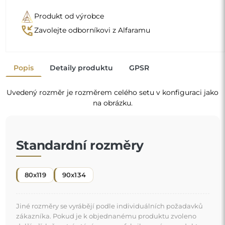
Jiné rozměry se vyrábějí podle individuálních požadavků
zákazníka. Pokud je k objednanému produktu zvoleno
další příslušenství, stává se neprefabrikovaným produktem
vyrobeným podle individuální specifikace spotřebitele.
Tyto produkty nelze vrátit ani vyměnit.
Organické zrcadlo je jedinečný dekorativní detail,
který vnáší nádech svěžesti a moderní elegance. Jeho
tvar inspirovaný přírodou boří zaběhnutá schémata a
dodává prostoru lehký a moderní charakter. Je to
"
ideální volba pro ty, kdo chtějí mít originální a
personalizovaný interiér.
Zrcadlo na individuální objednávku