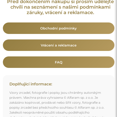
popisy zrcadel bez předchozího souhlasu © Alfaram sp. z o.o.
Jakékoli neoprávněné použití obsahu podléhajícího
duševnímu vlastnictví (za účelem zisku zejména) představuje
trestný čin.
Dekorativní prvky viditelné na fotografiích slouží výhradně k
aranžování a nejsou součástí zrcadla.
Mohlo by vás také zajímat
Sada tří dekorativních zrcadel organického tvaru -
OPALIT