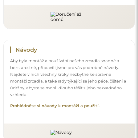
Sledujte nás a buďte v obraze
Buďte v obraze s našimi novinkami, inspiracemi a
akcemi, objevujte trendy v dekoraci a hledejte nápady
na krásné interiéry. Připojte se k naší komunitě a
podívejte se, co pro vás připravujeme!