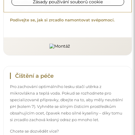
Zásady používání souborů cookie
Chcete se dozvědět více?
Objevte více tipů na našem blogu.
Doručení až domů
Nabízíme službu doručení až domů, díky které
převezmete zásilku přímo u svých dveří. Za příplatek 40€
nabízíme také
službu vnesení dovnitř
, která umožňuje
doručit zásilku přímo do vašeho domu (pro rozměry do
80×120 cm nebo průměr 100 cm). U větších produktů
může být potřeba menší pomoc, např. otevření dveří.
Pokud tuto službu nezvolíte a nezaplatíte při objednávce,
kurýr zásilku do vnitřku vašeho domu nevnese.