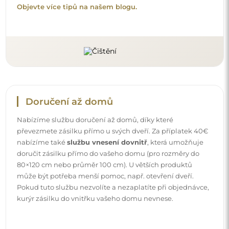
Návody
Aby byla montáž a používání našeho zrcadla snadné a
bezstarostné, připravili jsme pro vás podrobné návody.
Najdete v nich všechny kroky nezbytné ke správné
montáži zrcadla, a také rady týkající se jeho péče, čištění a
údržby, abyste se mohli dlouho těšit z jeho bezvadného
vzhledu.
Prohlédněte si návody k montáži a použití.