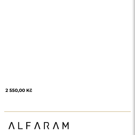
Obchod
Nákupy
Platební metody
Doprava
Často kladené otázky
Vrácení zboží a
reklamace
Podmínky
Zásady ochrany
osobních údajů
O nás
Sledujte nás
Spolupráce
Instagram
Kontaktujte nás
Facebook
Pinterest