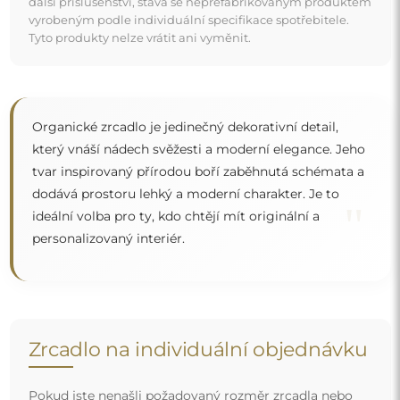
Pokud jste nenašli požadovaný rozměr zrcadla nebo
potřebujete jiné rozdělení, kontaktujte nás telefonicky
nebo e-mailem. Největší zrcadla, která dokážeme
vyrobit, jsou
200×300 cm
a kulatá zrcadla o průměru
200 cm
. Zrcadla vyrábíme na individuální objednávku.
Doporučujeme zaslat poptávku spolu s projektem na
e-mailovou adresu:
zrcadla@alfaram.cz
.
Doprava zdarma a bezpečný transport
Nemusíte se starat o přepravu – postaráme se o to, aby
objednané zrcadlo dorazilo zcela bezpečně do vašich
rukou, a to úplně zdarma. Disponujeme vlastním vozovým