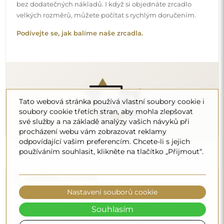
na vaší straně. Vzhledem ke specifičnosti každého prostoru
nenabízíme standardní montážní příslušenství. To vám
dává volnost vybrat si hmoždinky nebo háčky, které
nejlépe vyhovují vašim stěnám a potřebám.
Podívejte se, jak si zrcadlo namontovat svépomocí.
Tato webová stránka používá vlastní soubory cookie i
soubory cookie třetích stran, aby mohla zlepšovat
své služby a na základě analýzy vašich návyků při
procházení webu vám zobrazovat reklamy
odpovídající vašim preferencím. Chcete-li s jejich
Čištění a péče
používáním souhlasit, klikněte na tlačítko „Přijmout“.
Pro zachování optimálního lesku stačí utěrka z
mikrovlákna a teplá voda. Pokud se rozhodnete pro
specializované přípravky, dbejte na to, aby měly neutrální
Nastavení souborů cookie
pH (kolem 7). Vyhněte se silným čisticím prostředkům
Souhlasím
obsahujícím ocet, čpavek nebo silné kyseliny – díky tomu
si zrcadlo zachová krásný odraz po mnoho let.