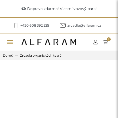
delivery_truck_speed
Doprava zdarma! Vlastní vozový park!
+420 608 392 525
zrcadla@alfaram.cz
menu
0
Domů
Zrcadla organických tvarů
Previous
Next