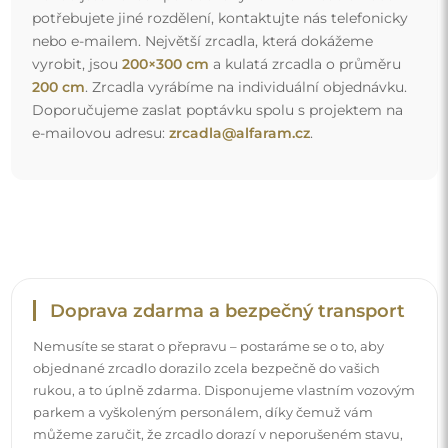
parkem a vyškoleným personálem, díky čemuž vám
můžeme zaručit, že zrcadlo dorazí v neporušeném stavu,
bez dodatečných nákladů. I když si objednáte zrcadlo
velkých rozměrů, můžete počítat s rychlým doručením.
Podívejte se, jak balíme naše zrcadla.
Snadná montáž
Zajišťujeme výrobu a dodání zrcadel, zatímco montáž je