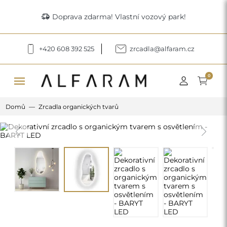
delivery_truck_speed
Doprava zdarma! Vlastní vozový park!
+420 608 392 525
zrcadla@alfaram.cz
menu
0
Domů
Zrcadla organických tvarů
Previous
Next