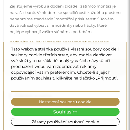
Zajišťujeme výrobu a dodání zrcadel, zatímco montáž je
na vaší straně. Vzhledem ke specifičnosti každého prostoru
nenabízíme standardní montážní příslušenství. To vám
dává volnost vybrat si hmoždinky nebo háčky, které
nejlépe vyhovují vašim stěnám a potřebám.
Podívejte se, jak si zrcadlo namontovat svépomocí.
Tato webová stránka používá vlastní soubory cookie i
soubory cookie třetích stran, aby mohla zlepšovat
své služby a na základě analýzy vašich návyků při
procházení webu vám zobrazovat reklamy
odpovídající vašim preferencím. Chcete-li s jejich
používáním souhlasit, klikněte na tlačítko „Přijmout“.
Čištění a péče
Nastavení souborů cookie
Pro zachování optimálního lesku stačí utěrka z
Souhlasím
mikrovlákna a teplá voda. Pokud se rozhodnete pro
specializované přípravky, dbejte na to, aby měly neutrální
Zásady používání souborů cookie
pH (kolem 7). Vyhněte se silným čisticím prostředkům