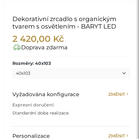
Dekorativní zrcadlo s organickým
tvarem s osvětlením - BARYT LED
2 420,00 Kč
delivery_truck_speed
Doprava zdarma
Rozměry: 40x103
chevron_right
Vyžadována konfigurace
ZMĚNIT
Expresní doručení:
Standardní doba realizace
chevron_right
Personalizace
ZMĚNIT