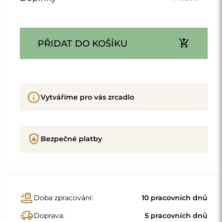
add_shopping_cart
PŘIDAT DO KOŠÍKU
info
Vytváříme pro vás zrcadlo
shield_lock
Bezpečné platby
conveyor_belt
Doba zpracování:
10 pracovních dnů
delivery_truck_speed
Doprava:
5 pracovních dnů