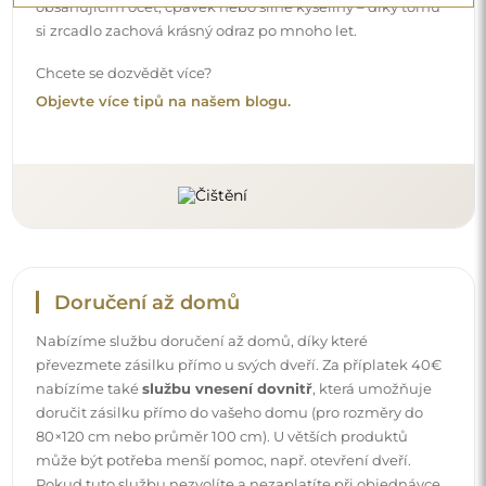
obsahujícím ocet, čpavek nebo silné kyseliny – díky tomu
si zrcadlo zachová krásný odraz po mnoho let.
Chcete se dozvědět více?
Objevte více tipů na našem blogu.
Doručení až domů
Nabízíme službu doručení až domů, díky které
převezmete zásilku přímo u svých dveří. Za příplatek 40€
nabízíme také
službu vnesení dovnitř
, která umožňuje
doručit zásilku přímo do vašeho domu (pro rozměry do
80×120 cm nebo průměr 100 cm). U větších produktů
může být potřeba menší pomoc, např. otevření dveří.
Pokud tuto službu nezvolíte a nezaplatíte při objednávce,