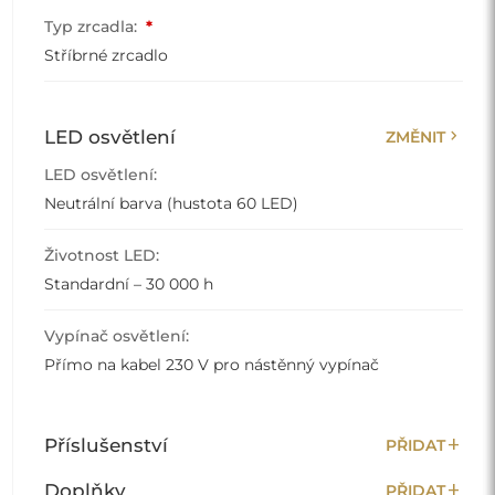
Typ zrcadla:
*
Stříbrné zrcadlo
chevron_right
LED osvětlení
ZMĚNIT
LED osvětlení:
Neutrální barva (hustota 60 LED)
Životnost LED:
Standardní – 30 000 h
Vypínač osvětlení:
Přímo na kabel 230 V pro nástěnný vypínač
add
Příslušenství
PŘIDAT
add
Doplňky
PŘIDAT