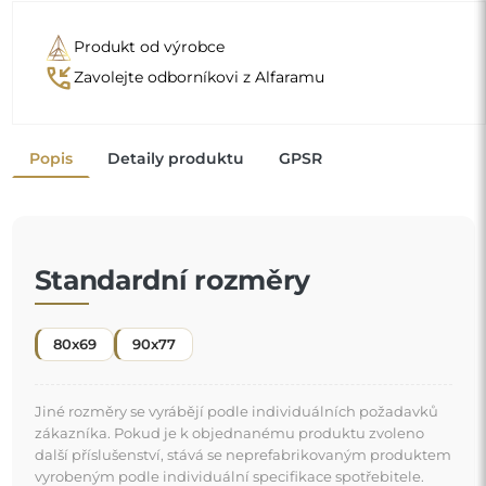
Produkt od výrobce
phone_callback
Zavolejte odborníkovi z Alfaramu
Popis
Detaily produktu
GPSR
Standardní rozměry
80x69
90x77
Jiné rozměry se vyrábějí podle individuálních požadavků
zákazníka. Pokud je k objednanému produktu zvoleno
další příslušenství, stává se neprefabrikovaným produktem
vyrobeným podle individuální specifikace spotřebitele.