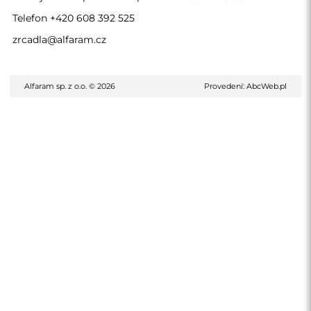
Telefon
+420 608 392 525
zrcadla@alfaram.cz
Alfaram sp. z o.o. © 2026
Provedení:
AbcWeb.pl