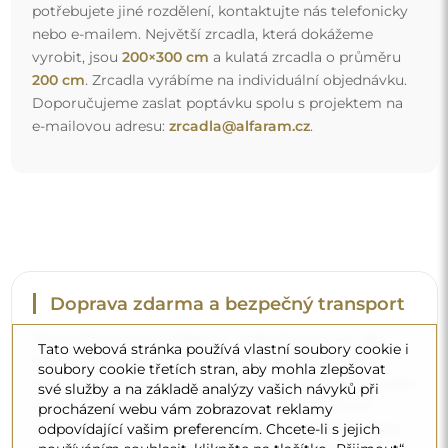
potřebujete jiné rozdělení, kontaktujte nás telefonicky
nebo e-mailem. Největší zrcadla, která dokážeme
vyrobit, jsou
200×300 cm
a kulatá zrcadla o průměru
200 cm
. Zrcadla vyrábíme na individuální objednávku.
Doporučujeme zaslat poptávku spolu s projektem na
e-mailovou adresu:
zrcadla@alfaram.cz
.
Doprava zdarma a bezpečný transport
Nemusíte se starat o přepravu – postaráme se o to, aby
Tato webová stránka používá vlastní soubory cookie i
objednané zrcadlo dorazilo zcela bezpečně do vašich
soubory cookie třetích stran, aby mohla zlepšovat
rukou, a to úplně zdarma. Disponujeme vlastním vozovým
své služby a na základě analýzy vašich návyků při
parkem a vyškoleným personálem, díky čemuž vám
procházení webu vám zobrazovat reklamy
můžeme zaručit, že zrcadlo dorazí v neporušeném stavu,
odpovídající vašim preferencím. Chcete-li s jejich