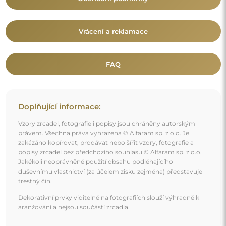
Vrácení a reklamace
FAQ
Doplňující informace:
Vzory zrcadel, fotografie i popisy jsou chráněny autorským
právem. Všechna práva vyhrazena © Alfaram sp. z o.o. Je
zakázáno kopírovat, prodávat nebo šířit vzory, fotografie a
popisy zrcadel bez předchozího souhlasu © Alfaram sp. z o.o.
Jakékoli neoprávněné použití obsahu podléhajícího
duševnímu vlastnictví (za účelem zisku zejména) představuje
trestný čin.
Dekorativní prvky viditelné na fotografiích slouží výhradně k
aranžování a nejsou součástí zrcadla.