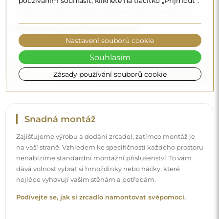
používáním souhlasit, klikněte na tlačítko „Přijmout“.
bez dodatečných nákladů. I když si objednáte zrcadlo
velkých rozměrů, můžete počítat s rychlým doručením.
Podívejte se, jak balíme naše zrcadla.
Nastavení souborů cookie
Souhlasím
Zásady používání souborů cookie
Snadná montáž
Zajišťujeme výrobu a dodání zrcadel, zatímco montáž je
na vaší straně. Vzhledem ke specifičnosti každého prostoru
nenabízíme standardní montážní příslušenství. To vám
dává volnost vybrat si hmoždinky nebo háčky, které
nejlépe vyhovují vašim stěnám a potřebám.
Podívejte se, jak si zrcadlo namontovat svépomocí.