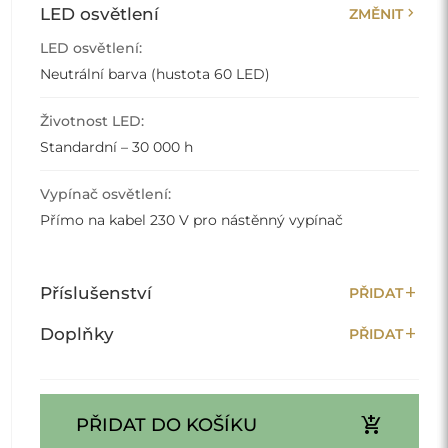
chevron_right
LED osvětlení
ZMĚNIT
LED osvětlení:
Neutrální barva (hustota 60 LED)
Životnost LED:
Standardní – 30 000 h
Vypínač osvětlení:
Přímo na kabel 230 V pro nástěnný vypínač
add
Příslušenství
PŘIDAT
add
Doplňky
PŘIDAT
add_shopping_cart
PŘIDAT DO KOŠÍKU