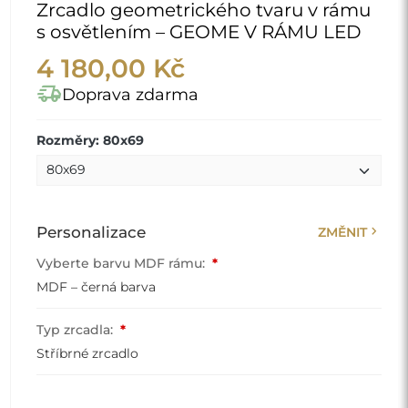
Zrcadlo geometrického tvaru v rámu
s osvětlením – GEOME V RÁMU LED
4 180,00 Kč
delivery_truck_speed
Doprava zdarma
Rozměry: 80x69
chevron_right
Personalizace
ZMĚNIT
Vyberte barvu MDF rámu:
*
MDF – černá barva
Typ zrcadla:
*
Stříbrné zrcadlo