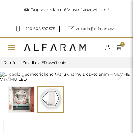
delivery_truck_speed
Doprava zdarma! Vlastní vozový park!
+420 608 392 525
zrcadla@alfaram.cz
menu
0
Domů
Zrcadla s LED osvětlením
Previous
Next