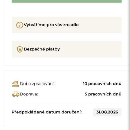
info
Vytváříme pro vás zrcadlo
shield_lock
Bezpečné platby
conveyor_belt
Doba zpracování:
10 pracovních dnů
delivery_truck_speed
Doprava:
5 pracovních dnů
Předpokládané datum doručení:
31.08.2026