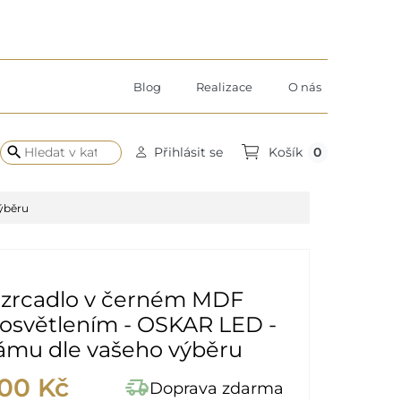
Blog
Realizace
O nás
search
0
Přihlásit se
Košík
ýběru
 zrcadlo v černém MDF
 osvětlením - OSKAR LED -
rámu dle vašeho výběru
,00 Kč
delivery_truck_speed
Doprava zdarma