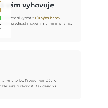
rá vám vyhovuje
k). Můžete si vybrat z
různých barev
ť už dáváte přednost modernímu minimalismu,
st na mnoho let. Proces montáže je
 z hlediska funkčnosti, tak designu.