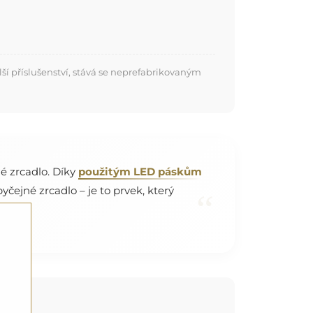
í příslušenství, stává se neprefabrikovaným
é zrcadlo. Díky
použitým LED páskům
yčejné zrcadlo – je to prvek, který
“