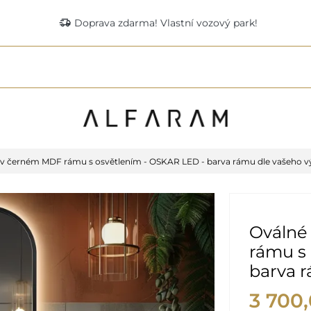
delivery_truck_speed
Doprava zdarma! Vlastní vozový park!
 v černém MDF rámu s osvětlením - OSKAR LED - barva rámu dle vašeho v
Oválné
rámu s
barva 
3 700