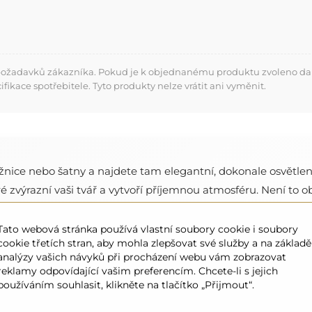
 požadavků zákazníka. Pokud je k objednanému produktu zvoleno dalš
kace spotřebitele. Tyto produkty nelze vrátit ani vyměnit.
ložnice nebo šatny a najdete tam elegantní, dokonale osvětlen
 zvýrazní vaši tvář a vytvoří příjemnou atmosféru. Není to ob
Tato webová stránka používá vlastní soubory cookie i soubory
cookie třetích stran, aby mohla zlepšovat své služby a na základě
analýzy vašich návyků při procházení webu vám zobrazovat
reklamy odpovídající vašim preferencím. Chcete-li s jejich
používáním souhlasit, klikněte na tlačítko „Přijmout“.