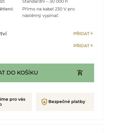
ED:
Standardní – 30 000 h
tlení:
Přímo na kabel 230 V pro
nástěnný vypínač
add
tví
PŘIDAT
add
PŘIDAT
add_shopping_cart
AT DO KOŠÍKU
íme pro vás
shield_lock
Bezpečné platby
o