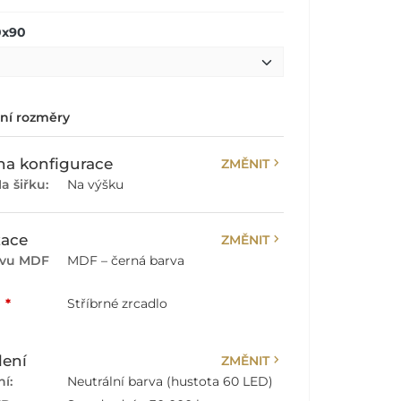
0x90
lní rozměry
chevron_right
a konfigurace
ZMĚNIT
a šiřku:
Na výšku
chevron_right
zace
ZMĚNIT
rvu MDF
MDF – černá barva
:
*
Stříbrné zrcadlo
chevron_right
lení
ZMĚNIT
í:
Neutrální barva (hustota 60 LED)