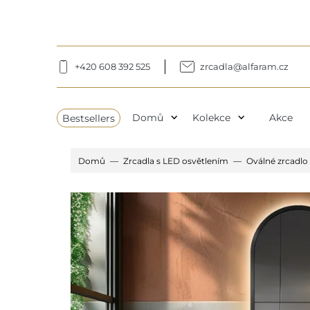
+420 608 392 525
zrcadla@alfaram.cz
expand_more
expand_more
Bestsellers
Domů
Kolekce
Akce
Domů
Zrcadla s LED osvětlením
Oválné zrcadlo