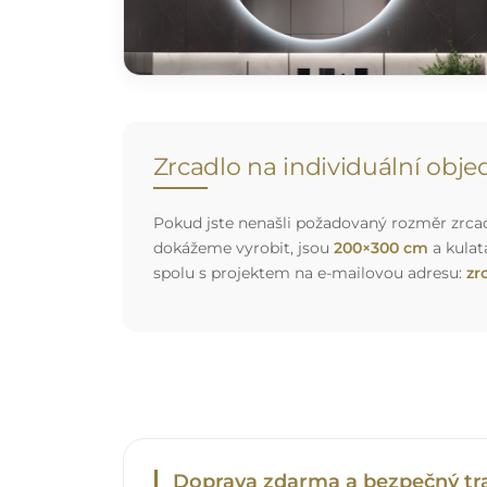
Zrcadlo na individuální obj
Pokud jste nenašli požadovaný rozměr zrcadl
dokážeme vyrobit, jsou
200×300 cm
a kulat
spolu s projektem na e-mailovou adresu:
zr
Doprava zdarma a bezpečný tr