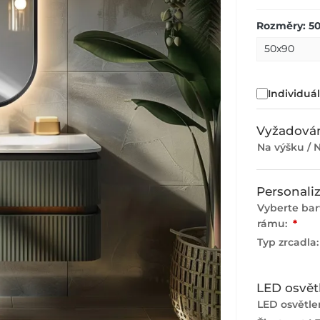
Rozměry: 5
Individuá
Vyžadován
Na výšku / N
Personali
Vyberte ba
rámu:
*
Typ zrcadla
LED osvět
LED osvětlen