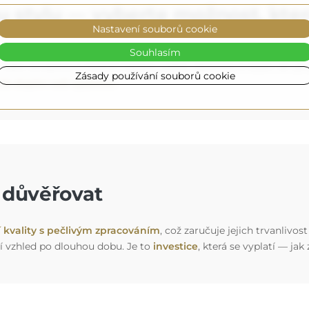
 stylu — vyberte možnost, kte
Nastavení souborů cookie
é se dokonale přizpůsobí vašemu interiéru (volitelně, za příplate
Souhlasím
 nebo silnějšího a intenzivnějšího světla, ideálního k líčení. A
Zásady používání souborů cookie
le doplní vaši výzdobu
.
e důvěřovat
í kvality s pečlivým zpracováním
, což zaručuje jejich trvanlivo
í vzhled po dlouhou dobu. Je to
investice
, která se vyplatí — jak