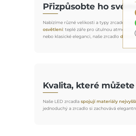
Přizpůsobte ho svému
Nabízíme různé velikosti a typy zrcadel, kter
osvětlení
: teplé záře pro útulnou atmosféru
nebo klasické eleganci, naše zrcadlo
dokona
Kvalita, které můžet
Naše LED zrcadla
spojují materiály nejvyšš
jednoduchý a zrcadlo si zachovává elegantn