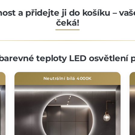
st a přidejte ji do košíku – va
čeká!
barevné teploty LED osvětlení p
Neutrální bílá 4000K