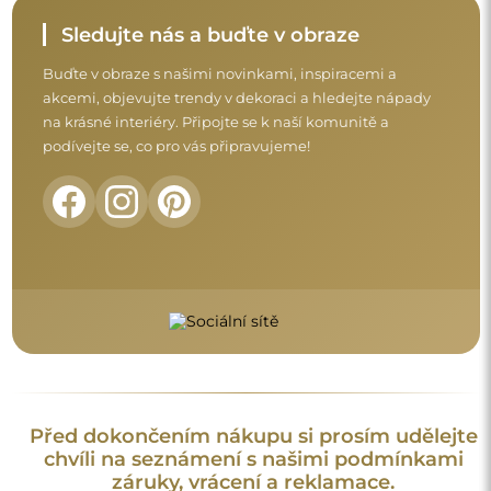
chvíli na seznámení s našimi podmínkami
záruky, vrácení a reklamace.
Obchodní podmínky
Vrácení a reklamace
FAQ
Doplňující informace:
Vzory zrcadel, fotografie i popisy jsou chráněny autorským
právem. Všechna práva vyhrazena © Alfaram sp. z o.o. Je
zakázáno kopírovat, prodávat nebo šířit vzory, fotografie a
popisy zrcadel bez předchozího souhlasu © Alfaram sp. z o.o.
Jakékoli neoprávněné použití obsahu podléhajícího
duševnímu vlastnictví (za účelem zisku zejména) představuje