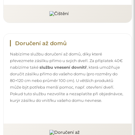
Návody
Aby byla montáž a používání našeho zrcadla snadné a
bezstarostné, připravili jsme pro vás podrobné návody.
Najdete v nich všechny kroky nezbytné ke správné
montáži zrcadla, a také rady týkající se jeho péče, čištění a
údržby, abyste se mohli dlouho těšit z jeho bezvadného
vzhledu.
Prohlédněte si návody k montáži a použití.