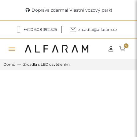
delivery_truck_speed
Doprava zdarma! Vlastní vozový park!
+420 608 392 525
zrcadla@alfaram.cz
menu
0
Domů
Zrcadla s LED osvětlením
Previous
Next