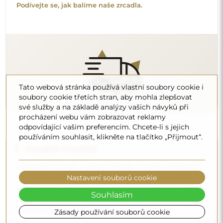
nejlépe vyhovují vašim stěnám a potřebám.
Podívejte se, jak si zrcadlo namontovat svépomocí.
Tato webová stránka používá vlastní soubory cookie i
soubory cookie třetích stran, aby mohla zlepšovat
své služby a na základě analýzy vašich návyků při
procházení webu vám zobrazovat reklamy
Čištění a péče
odpovídající vašim preferencím. Chcete-li s jejich
používáním souhlasit, klikněte na tlačítko „Přijmout“.
Pro zachování optimálního lesku stačí utěrka z
mikrovlákna a teplá voda. Pokud se rozhodnete pro
specializované přípravky, dbejte na to, aby měly neutrální
pH (kolem 7). Vyhněte se silným čisticím prostředkům
Nastavení souborů cookie
obsahujícím ocet, čpavek nebo silné kyseliny – díky tomu
si zrcadlo zachová krásný odraz po mnoho let.
Souhlasím
Zásady používání souborů cookie
Chcete se dozvědět více?