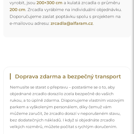
velkých rozměrů, můžete počítat s rychlým doručením.
Podívejte se, jak balíme naše zrcadla.
Snadná montáž
Zajišťujeme výrobu a dodání zrcadel, zatímco montáž je
na vaší straně. Vzhledem ke specifičnosti každého prostoru
nenabízíme standardní montážní příslušenství. To vám
dává volnost vybrat si hmoždinky nebo háčky, které