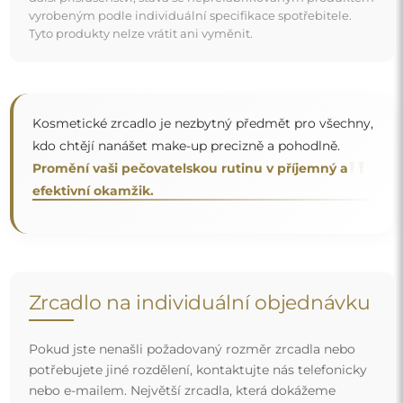
potřebujete jiné rozdělení, kontaktujte nás telefonicky
nebo e-mailem. Největší zrcadla, která dokážeme
vyrobit, jsou
200×300 cm
a kulatá zrcadla o průměru
200 cm
. Zrcadla vyrábíme na individuální objednávku.
Doporučujeme zaslat poptávku spolu s projektem na
e-mailovou adresu:
zrcadla@alfaram.cz
.
Doprava zdarma a bezpečný transport
Nemusíte se starat o přepravu – postaráme se o to, aby
objednané zrcadlo dorazilo zcela bezpečně do vašich
rukou, a to úplně zdarma. Disponujeme vlastním vozovým
parkem a vyškoleným personálem, díky čemuž vám
můžeme zaručit, že zrcadlo dorazí v neporušeném stavu,
bez dodatečných nákladů. I když si objednáte zrcadlo