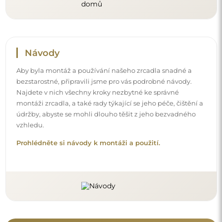
Sledujte nás a buďte v obraze
Buďte v obraze s našimi novinkami, inspiracemi a
akcemi, objevujte trendy v dekoraci a hledejte nápady
na krásné interiéry. Připojte se k naší komunitě a
podívejte se, co pro vás připravujeme!
Před dokončením nákupu si prosím udělejte