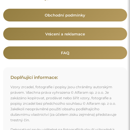
trestný čin.
Dekorativní prvky viditelné na fotografiích slouží výhradně k
aranžování a nejsou součástí zrcadla.
Mohlo by vás také zajímat
Zrcadlo na toaletní stolek ve dvou částech s osvětlením
- EMI GLAM LED