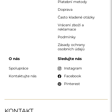
KONTAKT
Pracujeme od pondělí do pátku od 7:00 do 15:00
Telefon
+420 608 392 525
zrcadla@alfaram.cz
Alfaram sp. z o.o. © 2026
Provedení:
AbcWeb.pl