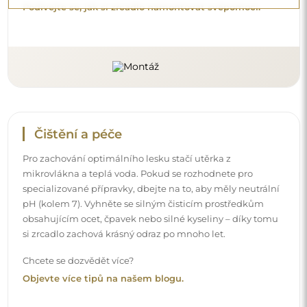
Objevte více tipů na našem blogu.
Doručení až domů
Nabízíme službu doručení až domů, díky které
převezmete zásilku přímo u svých dveří. Za příplatek 40€
nabízíme také
službu vnesení dovnitř
, která umožňuje
doručit zásilku přímo do vašeho domu (pro rozměry do
80×120 cm nebo průměr 100 cm). U větších produktů
může být potřeba menší pomoc, např. otevření dveří.
Pokud tuto službu nezvolíte a nezaplatíte při objednávce,
kurýr zásilku do vnitřku vašeho domu nevnese.