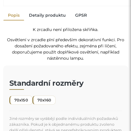
Jiné rozměry se vyrábějí podle individuálních požadavků
zákazníka. Pokud je k objednanému produktu zvoleno
další příslušenství, stává se neprefabrikovaným produktem
vyrobeným podle individuální specifikace spotřebitele.
Tyto produkty nelze vrátit ani vyměnit.
Kosmetické zrcadlo je nezbytný předmět pro všechny,
kdo chtějí nanášet make-up precizně a pohodlně.
"
Promění vaši pečovatelskou rutinu v příjemný a
efektivní okamžik.
Zrcadlo na individuální objednávku
Pokud jste nenašli požadovaný rozměr zrcadla nebo