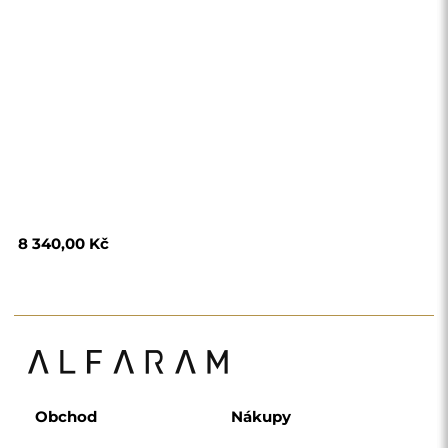
Obchod
Nákupy
Platební metody
Doprava
Často kladené otázky
Vrácení zboží a
reklamace
Podmínky
Zásady ochrany
osobních údajů
O nás
Sledujte nás
Spolupráce
Instagram
Kontaktujte nás
Facebook
Pinterest