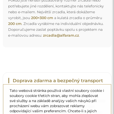
Pokud jste nenašli požadovaný rozměr zrcadla nebo
potřebujete jiné rozdělení, kontaktujte nás telefonicky
nebo e-mailem. Největší zrcadla, která dokážeme
vyrobit, jsou
200×300 cm
a kulatá zrcadla o průměru
200 cm
. Zrcadla vyrábíme na individuální objednávku.
Doporučujeme zaslat poptávku spolu s projektem na
e-mailovou adresu:
zrcadla@alfaram.cz
.
Doprava zdarma a bezpečný transport
Nemusíte se starat o přepravu – postaráme se o to, aby
Tato webová stránka používá vlastní soubory cookie i
objednané zrcadlo dorazilo zcela bezpečně do vašich
soubory cookie třetích stran, aby mohla zlepšovat
své služby a na základě analýzy vašich návyků při
rukou, a to úplně zdarma. Disponujeme vlastním vozovým
procházení webu vám zobrazovat reklamy
parkem a vyškoleným personálem, díky čemuž vám
odpovídající vašim preferencím. Chcete-li s jejich
můžeme zaručit, že zrcadlo dorazí v neporušeném stavu,