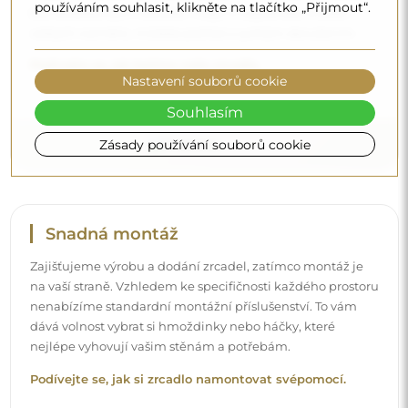
používáním souhlasit, klikněte na tlačítko „Přijmout“.
bez dodatečných nákladů. I když si objednáte zrcadlo
velkých rozměrů, můžete počítat s rychlým doručením.
Podívejte se, jak balíme naše zrcadla.
Nastavení souborů cookie
Souhlasím
Zásady používání souborů cookie
Snadná montáž
Zajišťujeme výrobu a dodání zrcadel, zatímco montáž je
na vaší straně. Vzhledem ke specifičnosti každého prostoru
nenabízíme standardní montážní příslušenství. To vám
dává volnost vybrat si hmoždinky nebo háčky, které
nejlépe vyhovují vašim stěnám a potřebám.
Podívejte se, jak si zrcadlo namontovat svépomocí.