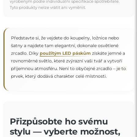
vyrobeným podle individuální specifikace spotřebitele.
Tyto produkty nelze vrátit ani vyměnit.
Představte si, že vejdete do koupelny, ložnice nebo
šatny a najdete tam elegantní, dokonale osvětlené
zrcadlo. Díky
použitým LED páskům
získáte jemné a
rovnoměrné světlo, které zvýrazní vaši tvář a vytvoří
“
příjemnou atmosféru. Není to obyčejné zrcadlo – je to
prvek, který dodává charakter celé místnosti.
Přizpůsobte ho svému
stylu — vyberte možnost,