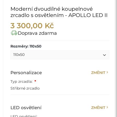
Moderní dvoudílné koupelnové
zrcadlo s osvětlením - APOLLO LED II
3 300,00 Kč
delivery_truck_speed
Doprava zdarma
Rozměry: 110x50
chevron_right
Personalizace
ZMĚNIT
Typ zrcadla:
*
Stříbrné zrcadlo
chevron_right
LED osvětlení
ZMĚNIT
LED osvětlení: