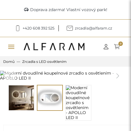
delivery_truck_speed
Doprava zdarma! Vlastní vozový park!
+420 608 392 525
zrcadla@alfaram.cz
menu
0
Domů
Zrcadla s LED osvětlením
Previous
Next