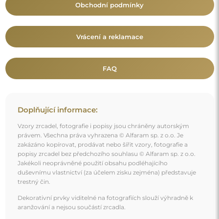
Obchodní podmínky
Vrácení a reklamace
FAQ
Doplňující informace:
Vzory zrcadel, fotografie i popisy jsou chráněny autorským
právem. Všechna práva vyhrazena © Alfaram sp. z o.o. Je
zakázáno kopírovat, prodávat nebo šířit vzory, fotografie a
popisy zrcadel bez předchozího souhlasu © Alfaram sp. z o.o.
Jakékoli neoprávněné použití obsahu podléhajícího
duševnímu vlastnictví (za účelem zisku zejména) představuje
trestný čin.
Dekorativní prvky viditelné na fotografiích slouží výhradně k
aranžování a nejsou součástí zrcadla.