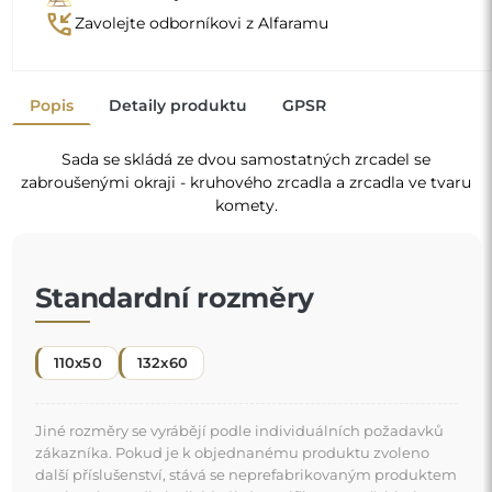
phone_callback
Zavolejte odborníkovi z Alfaramu
Popis
Detaily produktu
GPSR
Sada se skládá ze dvou samostatných zrcadel se
zabroušenými okraji - kruhového zrcadla a zrcadla ve tvaru
komety.
Standardní rozměry
110x50
132x60
Jiné rozměry se vyrábějí podle individuálních požadavků
zákazníka. Pokud je k objednanému produktu zvoleno
další příslušenství, stává se neprefabrikovaným produktem