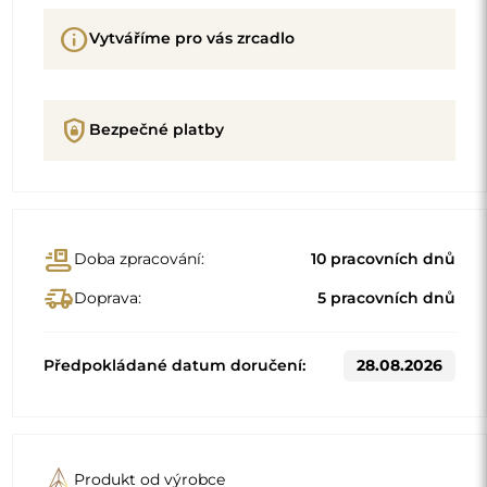
info
Vytváříme pro vás zrcadlo
shield_lock
Bezpečné platby
conveyor_belt
Doba zpracování:
10 pracovních dnů
delivery_truck_speed
Doprava:
5 pracovních dnů
Předpokládané datum doručení:
28.08.2026
Produkt od výrobce