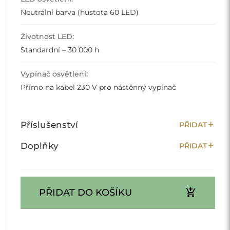
Neutrální barva (hustota 60 LED)
Životnost LED:
Standardní – 30 000 h
Vypínač osvětlení:
Přímo na kabel 230 V pro nástěnný vypínač
add
Příslušenství
PŘIDAT
add
Doplňky
PŘIDAT
add_shopping_cart
PŘIDAT DO KOŠÍKU