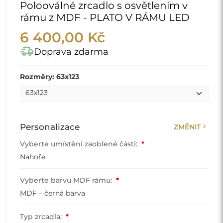
Polooválné zrcadlo s osvětlením v
rámu z MDF - PLATO V RÁMU LED
6 400,00 Kč
delivery_truck_speed
Doprava zdarma
Rozměry: 63x123
chevron_right
Personalizace
ZMĚNIT
Vyberte umístění zaoblené části:
*
Nahoře
Vyberte barvu MDF rámu:
*
MDF – černá barva
Typ zrcadla:
*