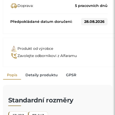
delivery_truck_speed
Doprava:
5 pracovních dnů
Předpokládané datum doručení:
28.08.2026
Produkt od výrobce
phone_callback
Zavolejte odborníkovi z Alfaramu
Popis
Detaily produktu
GPSR
Standardní rozměry