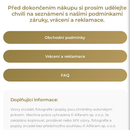
Před dokončením nákupu si prosím udělejte
chvíli na seznámení s našimi podmínkami
záruky, vrácení a reklamace.
Obchodní podmínky
Vrácení a reklamace
FAQ
Doplňující informace:
Vzory zrcadel, fotografie i popisy jsou chráněny autorským
právem. Všechna práva vyhrazena © Alfaram sp. z o.o. Je
zakázáno kopírovat, prodávat nebo šířit vzory, fotografie a
popisy zrcadel bez předchozího souhlasu © Alfaram sp. z o.o.