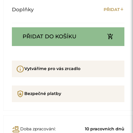
add
Doplňky
PŘIDAT
add_shopping_cart
PŘIDAT DO KOŠÍKU
info
Vytváříme pro vás zrcadlo
shield_lock
Bezpečné platby
conveyor_belt
Doba zpracování:
10 pracovních dnů