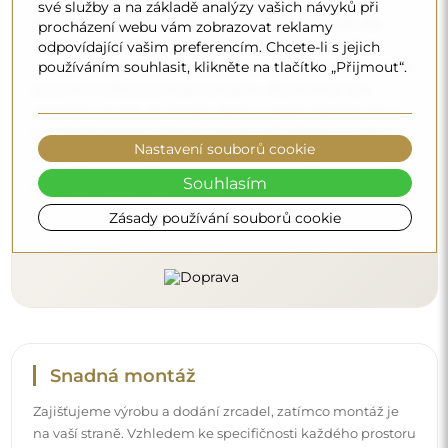
své služby a na základě analýzy vašich návyků při
Nemusíte se starat o přepravu – postaráme se o to, aby
procházení webu vám zobrazovat reklamy
objednané zrcadlo dorazilo zcela bezpečně do vašich
odpovídající vašim preferencím. Chcete-li s jejich
používáním souhlasit, klikněte na tlačítko „Přijmout“.
rukou, a to úplně zdarma. Disponujeme vlastním vozovým
parkem a vyškoleným personálem, díky čemuž vám
můžeme zaručit, že zrcadlo dorazí v neporušeném stavu,
bez dodatečných nákladů. I když si objednáte zrcadlo
Nastavení souborů cookie
velkých rozměrů, můžete počítat s rychlým doručením.
Souhlasím
Podívejte se, jak balíme naše zrcadla.
Zásady používání souborů cookie
Snadná montáž
Zajišťujeme výrobu a dodání zrcadel, zatímco montáž je
na vaší straně. Vzhledem ke specifičnosti každého prostoru