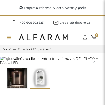
delivery_truck_speed
Doprava zdarma! Vlastní vozový park!
+420 608 392 525
zrcadla@alfaram.cz
menu
0
Domů
Zrcadla s LED osvětlením
Previous
Next