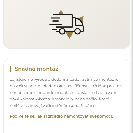
Čištění a péče
Pro zachování optimálního lesku stačí utěrka z
mikrovlákna a teplá voda. Pokud se rozhodnete pro
specializované přípravky, dbejte na to, aby měly neutrální
pH (kolem 7). Vyhněte se silným čisticím prostředkům
obsahujícím ocet, čpavek nebo silné kyseliny – díky tomu
si zrcadlo zachová krásný odraz po mnoho let.