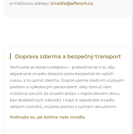
Snadná montáž
Zajišťujeme výrobu a dodání zrcadel, zatímco montáž je
na vaší straně. Vzhledem ke specifičnosti každého prostoru
nenabízíme standardní montážní příslušenství. To vám
dává volnost vybrat si hmoždinky nebo háčky, které
nejlépe vyhovují vašim stěnám a potřebám.
Podívejte se, jak si zrcadlo namontovat svépomocí.