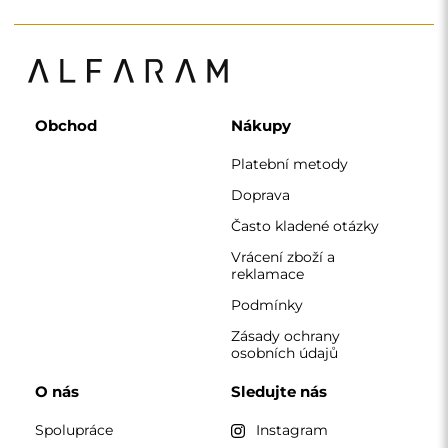
Spolupráce
Instagram
Kontaktujte nás
Facebook
Pinterest
KONTAKT
Pracujeme od pondělí do pátku od 7:00 do 15:00
Telefon
+420 608 392 525
zrcadla@alfaram.cz
Alfaram sp. z o.o. © 2026
Provedení:
AbcWeb.pl