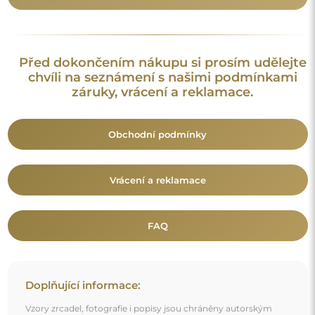
Doplňující informace:
Vzory zrcadel, fotografie i popisy jsou chráněny autorským
právem. Všechna práva vyhrazena © Alfaram sp. z o.o. Je
zakázáno kopírovat, prodávat nebo šířit vzory, fotografie a
popisy zrcadel bez předchozího souhlasu © Alfaram sp. z o.o.
Jakékoli neoprávněné použití obsahu podléhajícího
duševnímu vlastnictví (za účelem zisku zejména) představuje
trestný čin.
Dekorativní prvky viditelné na fotografiích slouží výhradně k
aranžování a nejsou součástí zrcadla.
Mohlo by vás také zajímat
Kruhové dekorativní zrcadlo se šambránami v loftovém
stylu - ERYK