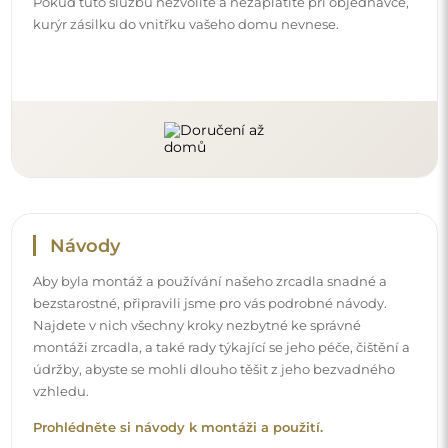
Prohlédněte si návody k montáži a použití.
Sledujte nás a buďte v obraze
Buďte v obraze s našimi novinkami, inspiracemi a
akcemi, objevujte trendy v dekoraci a hledejte nápady
na krásné interiéry. Připojte se k naší komunitě a
podívejte se, co pro vás připravujeme!