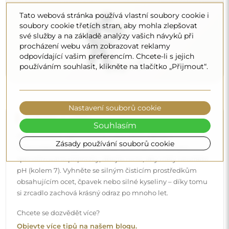
Chcete se dozvědět více?
Tato webová stránka používá vlastní soubory cookie i
Objevte více tipů na našem blogu.
soubory cookie třetích stran, aby mohla zlepšovat
své služby a na základě analýzy vašich návyků při
procházení webu vám zobrazovat reklamy
odpovídající vašim preferencím. Chcete-li s jejich
používáním souhlasit, klikněte na tlačítko „Přijmout“.
Nastavení souborů cookie
Souhlasím
Zásady používání souborů cookie
Doručení až domů
Nabízíme službu doručení až domů, díky které
převezmete zásilku přímo u svých dveří. Za příplatek 40€
nabízíme také
službu vnesení dovnitř
, která umožňuje
doručit zásilku přímo do vašeho domu (pro rozměry do