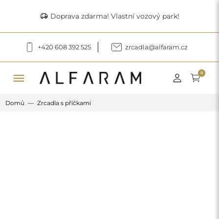
delivery_truck_speed
Doprava zdarma! Vlastní vozový park!
+420 608 392 525
zrcadla@alfaram.cz
menu
0
Domů
Zrcadla s příčkami
Previous
Next