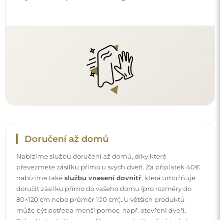
80×120 cm nebo průměr 100 cm). U větších produktů
může být potřeba menší pomoc, např. otevření dveří.
Pokud tuto službu nezvolíte a nezaplatíte při objednávce,
kurýr zásilku do vnitřku vašeho domu nevnese.
Návody
Aby byla montáž a používání našeho zrcadla snadné a
bezstarostné, připravili jsme pro vás podrobné návody.
Najdete v nich všechny kroky nezbytné ke správné
montáži zrcadla, a také rady týkající se jeho péče, čištění a
údržby, abyste se mohli dlouho těšit z jeho bezvadného
vzhledu.