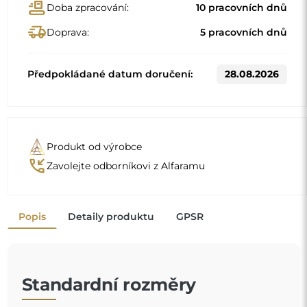
Standardní rozměry
50
60
Jiné rozměry se vyrábějí podle individuálních požadavků
zákazníka. Pokud je k objednanému produktu zvoleno
další příslušenství, stává se neprefabrikovaným produktem
vyrobeným podle individuální specifikace spotřebitele.
Tyto produkty nelze vrátit ani vyměnit.
Zrcadlo na individuální objednávku
Pokud jste nenašli požadovaný rozměr zrcadla nebo
potřebujete jiné rozdělení, kontaktujte nás telefonicky
nebo e-mailem. Největší zrcadla, která dokážeme
vyrobit, jsou
200×300 cm
a kulatá zrcadla o průměru