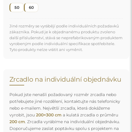
200 cm
. Zrcadla vyrábíme na individuální objednávku.
Doporučujeme zaslat poptávku spolu s projektem na
e-mailovou adresu:
zrcadla@alfaram.cz
.
Doprava zdarma a bezpečný transport
Nemusíte se starat o přepravu – postaráme se o to, aby
objednané zrcadlo dorazilo zcela bezpečně do vašich
rukou, a to úplně zdarma. Disponujeme vlastním vozovým
parkem a vyškoleným personálem, díky čemuž vám
můžeme zaručit, že zrcadlo dorazí v neporušeném stavu,
bez dodatečných nákladů. I když si objednáte zrcadlo
velkých rozměrů, můžete počítat s rychlým doručením.
Podívejte se, jak balíme naše zrcadla.