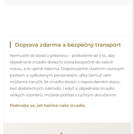
Snadná montáž
Zajišťujeme výrobu a dodání zrcadel, zatímco montáž je
na vaší straně. Vzhledem ke specifičnosti každého prostoru
nenabízíme standardní montážní příslušenství. To vám
dává volnost vybrat si hmoždinky nebo háčky, které
nejlépe vyhovují vašim stěnám a potřebám.
Podívejte se, jak si zrcadlo namontovat svépomocí.