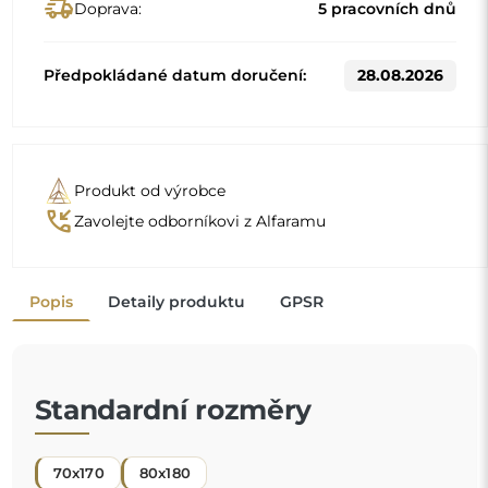
70x170
80x180
Jiné rozměry se vyrábějí podle individuálních požadavků
zákazníka. Pokud je k objednanému produktu zvoleno
další příslušenství, stává se neprefabrikovaným produktem
vyrobeným podle individuální specifikace spotřebitele.
Tyto produkty nelze vrátit ani vyměnit.
Zrcadlo na individuální objednávku
Pokud jste nenašli požadovaný rozměr zrcadla nebo
potřebujete jiné rozdělení, kontaktujte nás telefonicky
nebo e-mailem. Největší zrcadla, která dokážeme
vyrobit, jsou
200×300 cm
a kulatá zrcadla o průměru
200 cm
. Zrcadla vyrábíme na individuální objednávku.
Doporučujeme zaslat poptávku spolu s projektem na