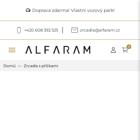
delivery_truck_speed
Doprava zdarma! Vlastní vozový park!
+420 608 392 525
zrcadla@alfaram.cz
menu
0
Domů
Zrcadla s příčkami
Previous
Next