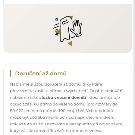
Pokud tuto službu nezvolíte a nezaplatíte při objednávce,
kurýr zásilku do vnitřku vašeho domu nevnese.
Návody
Aby byla montáž a používání našeho zrcadla snadné a
bezstarostné, připravili jsme pro vás podrobné návody.
Najdete v nich všechny kroky nezbytné ke správné
montáži zrcadla, a také rady týkající se jeho péče, čištění a
údržby, abyste se mohli dlouho těšit z jeho bezvadného
vzhledu.
Prohlédněte si návody k montáži a použití.