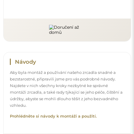
Sledujte nás a buďte v obraze
Buďte v obraze s našimi novinkami, inspiracemi a
akcemi, objevujte trendy v dekoraci a hledejte nápady
na krásné interiéry. Připojte se k naší komunitě a
podívejte se, co pro vás připravujeme!