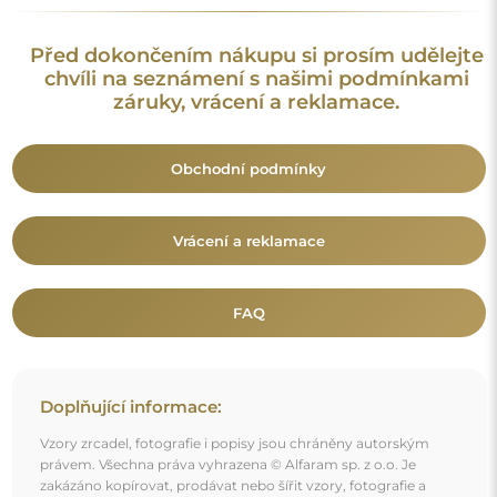
právem. Všechna práva vyhrazena © Alfaram sp. z o.o. Je
zakázáno kopírovat, prodávat nebo šířit vzory, fotografie a
popisy zrcadel bez předchozího souhlasu © Alfaram sp. z o.o.
Jakékoli neoprávněné použití obsahu podléhajícího
duševnímu vlastnictví (za účelem zisku zejména) představuje
trestný čin.
Dekorativní prvky viditelné na fotografiích slouží výhradně k
aranžování a nejsou součástí zrcadla.
Mohlo by vás také zajímat
Poloviční oválné zrcadlo s kolečky na rámu z MDF -
ARCULA - barva rámu dle vašeho výběru