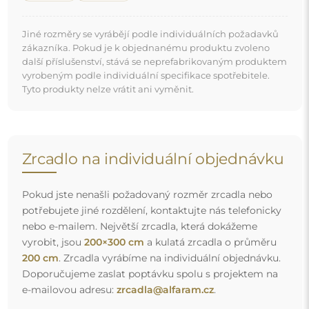
e-mailovou adresu:
zrcadla@alfaram.cz
.
Doprava zdarma a bezpečný transport
Nemusíte se starat o přepravu – postaráme se o to, aby
objednané zrcadlo dorazilo zcela bezpečně do vašich
rukou, a to úplně zdarma. Disponujeme vlastním vozovým
parkem a vyškoleným personálem, díky čemuž vám
můžeme zaručit, že zrcadlo dorazí v neporušeném stavu,
bez dodatečných nákladů. I když si objednáte zrcadlo
velkých rozměrů, můžete počítat s rychlým doručením.
Podívejte se, jak balíme naše zrcadla.