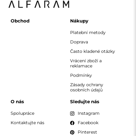
Kontaktujte nás
Facebook
Pinterest
KONTAKT
Pracujeme od pondělí do pátku od 7:00 do 15:00
Telefon
+420 608 392 525
zrcadla@alfaram.cz
Alfaram sp. z o.o. © 2026
Provedení:
AbcWeb.pl