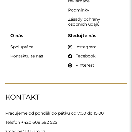
Telefon
+420 608 392 525
zrcadla@alfaram.cz
Alfaram sp. z o.o. © 2026
Provedení:
AbcWeb.pl