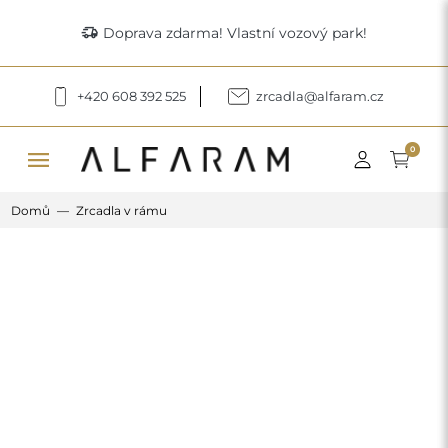
delivery_truck_speed
Doprava zdarma! Vlastní vozový park!
+420 608 392 525
zrcadla@alfaram.cz
menu
0
Domů
Zrcadla v rámu
Previous
Next