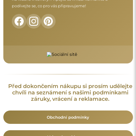
Vrácení a reklamace
FAQ
Doplňující informace:
Vzory zrcadel, fotografie i popisy jsou chráněny autorským
právem. Všechna práva vyhrazena © Alfaram sp. z o.o. Je
zakázáno kopírovat, prodávat nebo šířit vzory, fotografie a
popisy zrcadel bez předchozího souhlasu © Alfaram sp. z o.o.
Jakékoli neoprávněné použití obsahu podléhajícího
duševnímu vlastnictví (za účelem zisku zejména) představuje
trestný čin.
Dekorativní prvky viditelné na fotografiích slouží výhradně k
aranžování a nejsou součástí zrcadla.