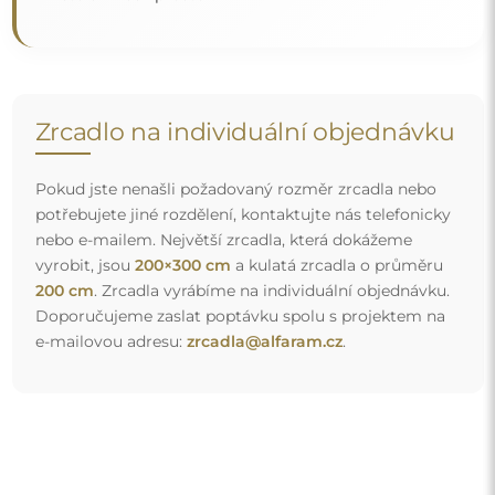
Doprava zdarma a bezpečný transport
Nemusíte se starat o přepravu – postaráme se o to, aby
objednané zrcadlo dorazilo zcela bezpečně do vašich
rukou, a to úplně zdarma. Disponujeme vlastním vozovým
parkem a vyškoleným personálem, díky čemuž vám
můžeme zaručit, že zrcadlo dorazí v neporušeném stavu,
bez dodatečných nákladů. I když si objednáte zrcadlo
velkých rozměrů, můžete počítat s rychlým doručením.
Podívejte se, jak balíme naše zrcadla.