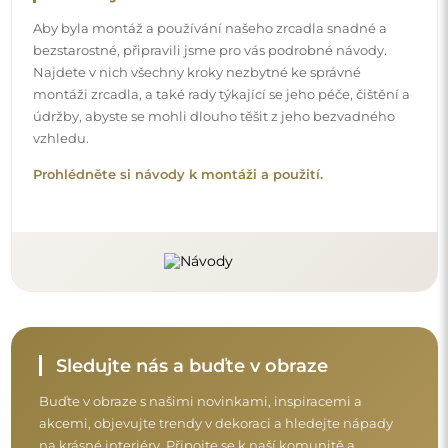
akcemi, objevujte trendy v dekoraci a hledejte nápady
na krásné interiéry. Připojte se k naší komunitě a
podívejte se, co pro vás připravujeme!
Před dokončením nákupu si prosím udělejte
chvíli na seznámení s našimi podmínkami
záruky, vrácení a reklamace.
Obchodní podmínky