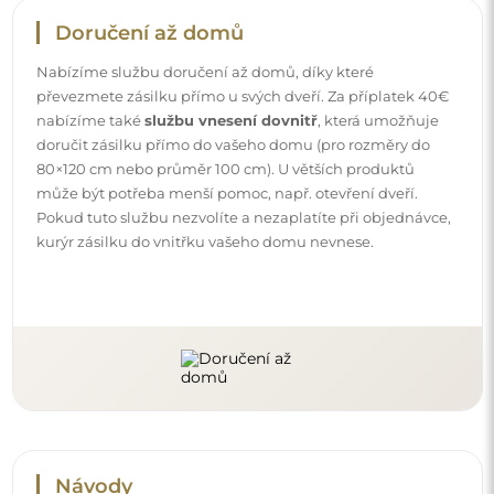
Návody
Aby byla montáž a používání našeho zrcadla snadné a
bezstarostné, připravili jsme pro vás podrobné návody.
Najdete v nich všechny kroky nezbytné ke správné
montáži zrcadla, a také rady týkající se jeho péče, čištění a
údržby, abyste se mohli dlouho těšit z jeho bezvadného
vzhledu.
Prohlédněte si návody k montáži a použití.
Sledujte nás a buďte v obraze
Buďte v obraze s našimi novinkami, inspiracemi a