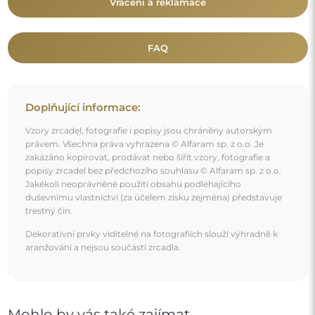
Mohlo by vás také zajímat
Kulaté zrcadlo ve zlatém rámu MDF SLIM s volným
prostorem - OLENA LED