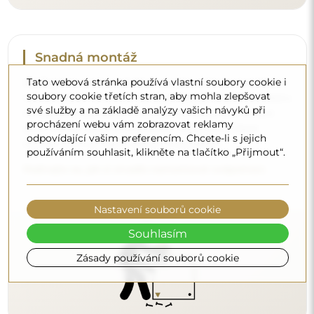
Tato webová stránka používá vlastní soubory cookie i
Čištění a péče
soubory cookie třetích stran, aby mohla zlepšovat
své služby a na základě analýzy vašich návyků při
Pro zachování optimálního lesku stačí utěrka z
procházení webu vám zobrazovat reklamy
mikrovlákna a teplá voda. Pokud se rozhodnete pro
odpovídající vašim preferencím. Chcete-li s jejich
specializované přípravky, dbejte na to, aby měly neutrální
používáním souhlasit, klikněte na tlačítko „Přijmout“.
pH (kolem 7). Vyhněte se silným čisticím prostředkům
obsahujícím ocet, čpavek nebo silné kyseliny – díky tomu
si zrcadlo zachová krásný odraz po mnoho let.
Nastavení souborů cookie
Chcete se dozvědět více?
Souhlasím
Objevte více tipů na našem blogu.
Zásady používání souborů cookie