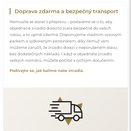
Snadná montáž
Zajišťujeme výrobu a dodání zrcadel, zatímco montáž je
na vaší straně. Vzhledem ke specifičnosti každého prostoru
nenabízíme standardní montážní příslušenství. To vám
dává volnost vybrat si hmoždinky nebo háčky, které
nejlépe vyhovují vašim stěnám a potřebám.
Podívejte se, jak si zrcadlo namontovat svépomocí.