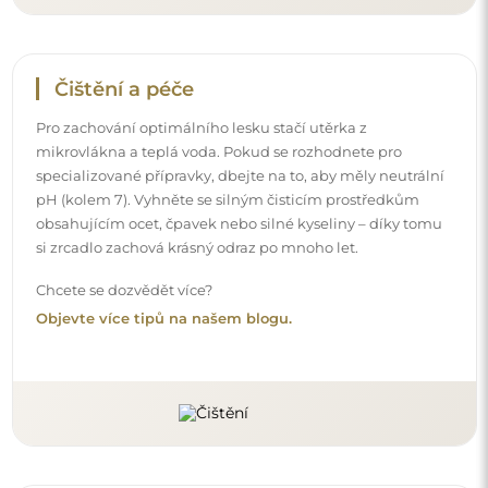
Doručení až domů
Nabízíme službu doručení až domů, díky které
převezmete zásilku přímo u svých dveří. Za příplatek 40€
nabízíme také
službu vnesení dovnitř
, která umožňuje
doručit zásilku přímo do vašeho domu (pro rozměry do
80×120 cm nebo průměr 100 cm). U větších produktů
může být potřeba menší pomoc, např. otevření dveří.
Pokud tuto službu nezvolíte a nezaplatíte při objednávce,
kurýr zásilku do vnitřku vašeho domu nevnese.