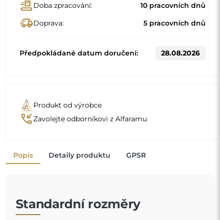
Standardní rozměry
80
90
Jiné rozměry se vyrábějí podle individuálních požadavků
zákazníka. Pokud je k objednanému produktu zvoleno
další příslušenství, stává se neprefabrikovaným produktem
vyrobeným podle individuální specifikace spotřebitele.
Tyto produkty nelze vrátit ani vyměnit.
Zrcadla v rámu jsou nejen praktická, ale dodávají také
nádech elegance
a charakteru vašemu interiéru.
Rám zrcadlo zvýrazňuje, podtrhuje jeho tvar a styl
a zároveň se harmonicky začleňuje do výzdoby
místnosti
. Ať už v elegantním obývacím pokoji, útulné ložnici