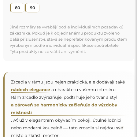
"
nebo moderní koupelně — tato zrcadla si najdou své
místo a zkrášlí prostor.
Zrcadlo na individuální objednávku
Pokud jste nenašli požadovaný rozměr zrcadla nebo
potřebujete jiné rozdělení, kontaktujte nás telefonicky
nebo e-mailem. Největší zrcadla, která dokážeme
vyrobit, jsou
200×300 cm
a kulatá zrcadla o průměru
200 cm
. Zrcadla vyrábíme na individuální objednávku.
Doporučujeme zaslat poptávku spolu s projektem na
e-mailovou adresu:
zrcadla@alfaram.cz
.