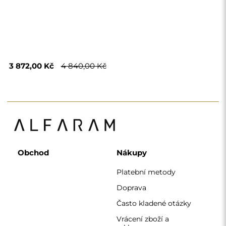
Vrácení zboží a
reklamace
Podmínky
Zásady ochrany
osobních údajů
O nás
Sledujte nás
Spolupráce
Instagram
Kontaktujte nás
Facebook
Pinterest
KONTAKT
Pracujeme od pondělí do pátku od 7:00 do 15:00