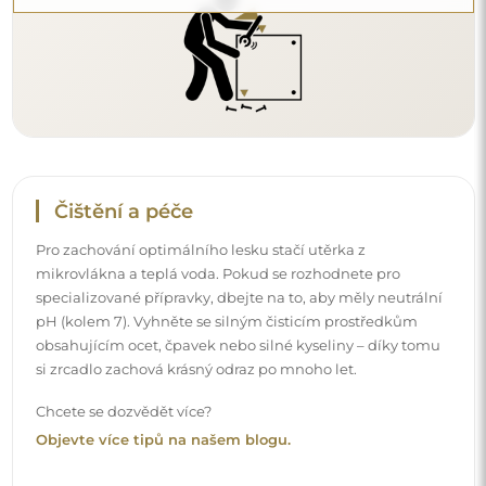
Objevte více tipů na našem blogu.
Doručení až domů
Nabízíme službu doručení až domů, díky které
převezmete zásilku přímo u svých dveří. Za příplatek 40€
nabízíme také
službu vnesení dovnitř
, která umožňuje
doručit zásilku přímo do vašeho domu (pro rozměry do
80×120 cm nebo průměr 100 cm). U větších produktů
může být potřeba menší pomoc, např. otevření dveří.
Pokud tuto službu nezvolíte a nezaplatíte při objednávce,
kurýr zásilku do vnitřku vašeho domu nevnese.