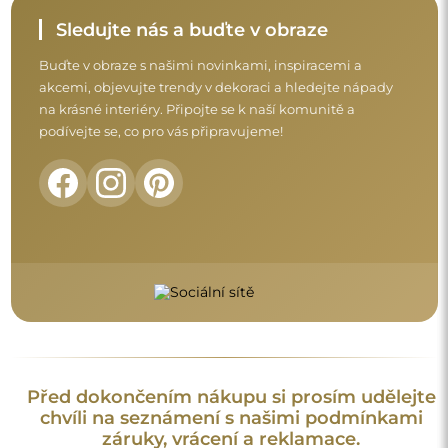
chvíli na seznámení s našimi podmínkami
záruky, vrácení a reklamace.
Obchodní podmínky
Vrácení a reklamace
FAQ
Doplňující informace:
Vzory zrcadel, fotografie i popisy jsou chráněny autorským
právem. Všechna práva vyhrazena © Alfaram sp. z o.o. Je
zakázáno kopírovat, prodávat nebo šířit vzory, fotografie a
popisy zrcadel bez předchozího souhlasu © Alfaram sp. z o.o.
Jakékoli neoprávněné použití obsahu podléhajícího
duševnímu vlastnictví (za účelem zisku zejména) představuje