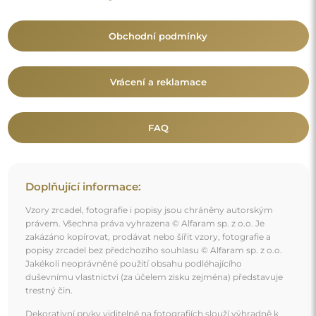
trestný čin.
Dekorativní prvky viditelné na fotografiích slouží výhradně k
aranžování a nejsou součástí zrcadla.
Mohlo by vás také zajímat
Čtvercové zrcadlo s kolečkem MDF v loftovém stylu -
MERA