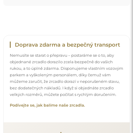
Snadná montáž
Zajišťujeme výrobu a dodání zrcadel, zatímco montáž je
na vaší straně. Vzhledem ke specifičnosti každého prostoru
nenabízíme standardní montážní příslušenství. To vám
dává volnost vybrat si hmoždinky nebo háčky, které
nejlépe vyhovují vašim stěnám a potřebám.
Podívejte se, jak si zrcadlo namontovat svépomocí.