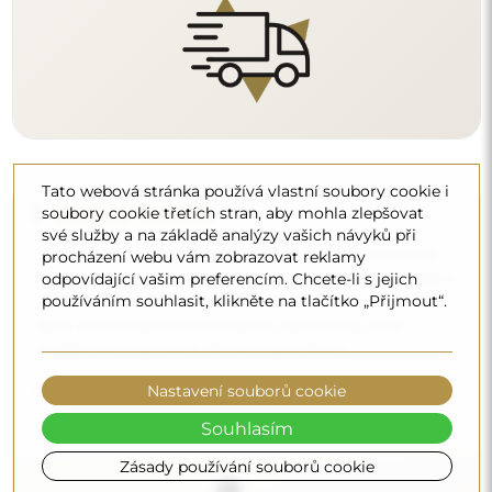
Tato webová stránka používá vlastní soubory cookie i
soubory cookie třetích stran, aby mohla zlepšovat
své služby a na základě analýzy vašich návyků při
procházení webu vám zobrazovat reklamy
Čištění a péče
odpovídající vašim preferencím. Chcete-li s jejich
používáním souhlasit, klikněte na tlačítko „Přijmout“.
Pro zachování optimálního lesku stačí utěrka z
mikrovlákna a teplá voda. Pokud se rozhodnete pro
specializované přípravky, dbejte na to, aby měly neutrální
pH (kolem 7). Vyhněte se silným čisticím prostředkům
Nastavení souborů cookie
obsahujícím ocet, čpavek nebo silné kyseliny – díky tomu
si zrcadlo zachová krásný odraz po mnoho let.
Souhlasím
Chcete se dozvědět více?
Zásady používání souborů cookie