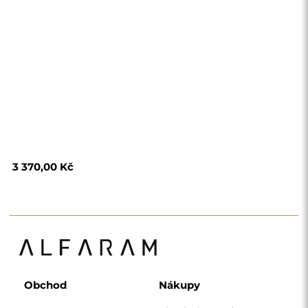
Obchod
Nákupy
Platební metody
Doprava
Často kladené otázky
Vrácení zboží a
reklamace
Podmínky
Zásady ochrany
osobních údajů
O nás
Sledujte nás
Spolupráce
Instagram
Kontaktujte nás
Facebook
Pinterest