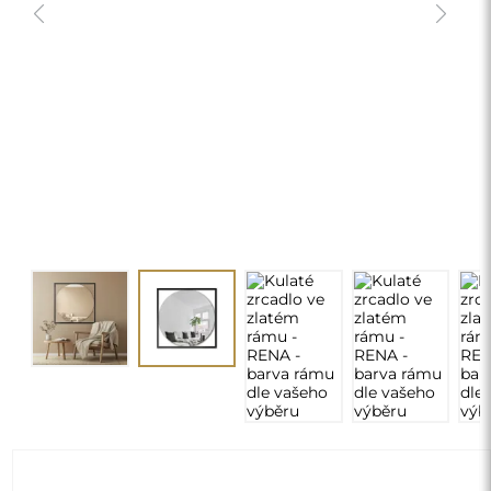
Kulaté zrcadlo ve zlatém rámu - RENA
- barva rámu dle vašeho výběru
2 750,00 Kč
delivery_truck_speed
Doprava zdarma
Rozměry: 50
Individuální rozměry
chevron_right
Vyžadována konfigurace
ZMĚNIT
Vyberte barvu rámu 1503:
*
Černá – 1503001