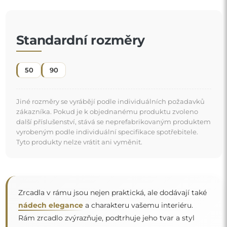
nádech elegance
a charakteru vašemu interiéru.
Rám zrcadlo zvýrazňuje, podtrhuje jeho tvar a styl
a zároveň se harmonicky začleňuje do výzdoby
místnosti
. Ať už v elegantním obývacím pokoji, útulné ložnici
"
nebo moderní koupelně — tato zrcadla si najdou své
místo a zkrášlí prostor.
Zrcadlo na individuální objednávku
Pokud jste nenašli požadovaný rozměr zrcadla nebo
potřebujete jiné rozdělení, kontaktujte nás telefonicky
nebo e-mailem. Největší zrcadla, která dokážeme
vyrobit, jsou
200×300 cm
a kulatá zrcadla o průměru
200 cm
. Zrcadla vyrábíme na individuální objednávku.
Doporučujeme zaslat poptávku spolu s projektem na