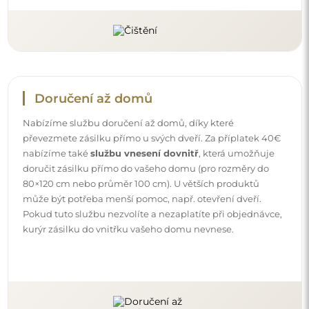
Návody
Aby byla montáž a používání našeho zrcadla snadné a
bezstarostné, připravili jsme pro vás podrobné návody.
Najdete v nich všechny kroky nezbytné ke správné
montáži zrcadla, a také rady týkající se jeho péče, čištění a
údržby, abyste se mohli dlouho těšit z jeho bezvadného
vzhledu.
Prohlédněte si návody k montáži a použití.