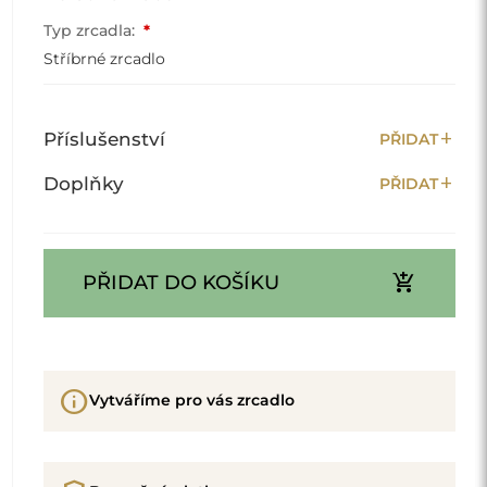
shield_lock
Bezpečné platby
conveyor_belt
Doba zpracování:
10 pracovních dnů
delivery_truck_speed
Doprava:
5 pracovních dnů
Předpokládané datum doručení:
28.08.2026
Produkt od výrobce
phone_callback
Zavolejte odborníkovi z Alfaramu