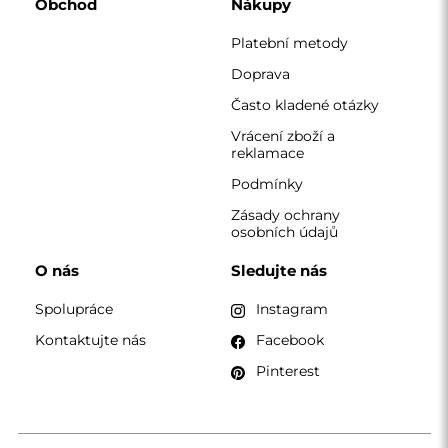
KONTAKT
Pracujeme od pondělí do pátku od 7:00 do 15:00
Telefon
+420 608 392 525
zrcadla@alfaram.cz
Alfaram sp. z o.o. © 2026
Provedení:
AbcWeb.pl