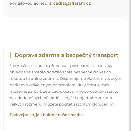
Snadná montáž
Zajišťujeme výrobu a dodání zrcadel, zatímco montáž je
na vaší straně. Vzhledem ke specifičnosti každého prostoru
nenabízíme standardní montážní příslušenství. To vám
dává volnost vybrat si hmoždinky nebo háčky, které
nejlépe vyhovují vašim stěnám a potřebám.
Podívejte se, jak si zrcadlo namontovat svépomocí.