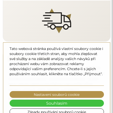
Tato webová stránka používá vlastní soubory cookie i
soubory cookie třetích stran, aby mohla zlepšovat
své služby a na základě analýzy vašich návyků při
procházení webu vám zobrazovat reklamy
Čištění a péče
odpovídající vašim preferencím. Chcete-li s jejich
používáním souhlasit, klikněte na tlačítko „Přijmout“.
Pro zachování optimálního lesku stačí utěrka z
mikrovlákna a teplá voda. Pokud se rozhodnete pro
specializované přípravky, dbejte na to, aby měly neutrální
pH (kolem 7). Vyhněte se silným čisticím prostředkům
Nastavení souborů cookie
obsahujícím ocet, čpavek nebo silné kyseliny – díky tomu
si zrcadlo zachová krásný odraz po mnoho let.
Souhlasím
Zásady používání souborů cookie
Chcete se dozvědět více?