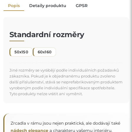
nádech elegance
a charakteru vašemu interiéru.
Rám zrcadlo zvýrazňuje, podtrhuje jeho tvar a styl
a zároveň se harmonicky začleňuje do výzdoby
místnosti
. Ať už v elegantním obývacím pokoji, útulné ložnici
"
nebo moderní koupelně — tato zrcadla si najdou své
místo a zkrášlí prostor.
Zrcadlo na individuální objednávku
Pokud jste nenašli požadovaný rozměr zrcadla nebo
potřebujete jiné rozdělení, kontaktujte nás telefonicky
nebo e-mailem. Největší zrcadla, která dokážeme
vyrobit, jsou
200×300 cm
a kulatá zrcadla o průměru
200 cm
. Zrcadla vyrábíme na individuální objednávku.