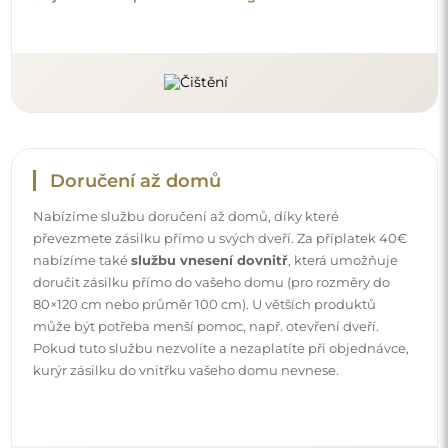
Návody
Aby byla montáž a používání našeho zrcadla snadné a
bezstarostné, připravili jsme pro vás podrobné návody.
Najdete v nich všechny kroky nezbytné ke správné
montáži zrcadla, a také rady týkající se jeho péče, čištění a
údržby, abyste se mohli dlouho těšit z jeho bezvadného
vzhledu.
Prohlédněte si návody k montáži a použití.