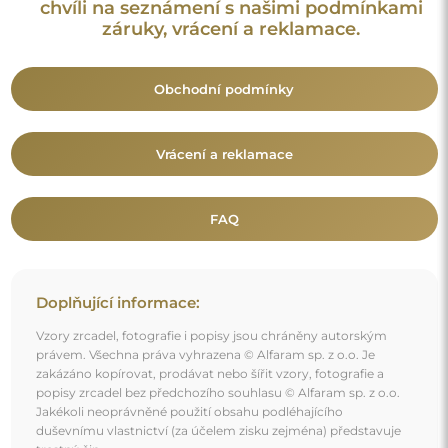
duševnímu vlastnictví (za účelem zisku zejména) představuje
trestný čin.
Dekorativní prvky viditelné na fotografiích slouží výhradně k
aranžování a nejsou součástí zrcadla.
Mohlo by vás také zajímat
Dekorativní polooválné zrcadlo v černém rámu z MDF -
ROSANO