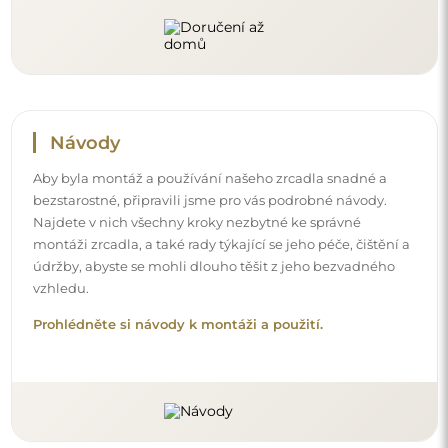
Sledujte nás a buďte v obraze
Buďte v obraze s našimi novinkami, inspiracemi a
akcemi, objevujte trendy v dekoraci a hledejte nápady
na krásné interiéry. Připojte se k naší komunitě a
podívejte se, co pro vás připravujeme!