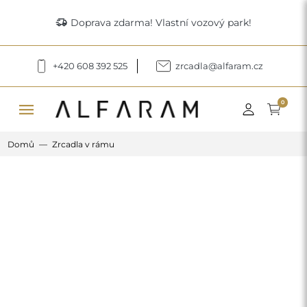
delivery_truck_speed
Doprava zdarma! Vlastní vozový park!
+420 608 392 525
zrcadla@alfaram.cz
menu
0
Domů
Zrcadla v rámu
Previous
Next