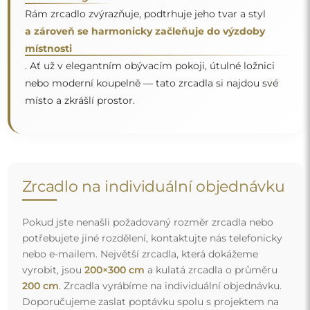
Doporučujeme zaslat poptávku spolu s projektem na
e-mailovou adresu:
zrcadla@alfaram.cz
.
Doprava zdarma a bezpečný transport
Nemusíte se starat o přepravu – postaráme se o to, aby
objednané zrcadlo dorazilo zcela bezpečně do vašich
rukou, a to úplně zdarma. Disponujeme vlastním vozovým
parkem a vyškoleným personálem, díky čemuž vám
můžeme zaručit, že zrcadlo dorazí v neporušeném stavu,
bez dodatečných nákladů. I když si objednáte zrcadlo
velkých rozměrů, můžete počítat s rychlým doručením.
Podívejte se, jak balíme naše zrcadla.