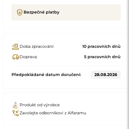
Popis
Detaily produktu
GPSR
Standardní rozměry
50x150
60x160
Jiné rozměry se vyrábějí podle individuálních požadavků
zákazníka. Pokud je k objednanému produktu zvoleno
další příslušenství, stává se neprefabrikovaným produktem
vyrobeným podle individuální specifikace spotřebitele.
Tyto produkty nelze vrátit ani vyměnit.
Zrcadla v rámu jsou nejen praktická, ale dodávají také