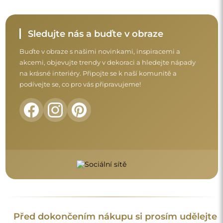
Před dokončením nákupu si prosím udělejte
chvíli na seznámení s našimi podmínkami
záruky, vrácení a reklamace.
Obchodní podmínky
Vrácení a reklamace
FAQ
Doplňující informace:
Vzory zrcadel, fotografie i popisy jsou chráněny autorským
právem. Všechna práva vyhrazena © Alfaram sp. z o.o. Je
zakázáno kopírovat, prodávat nebo šířit vzory, fotografie a
popisy zrcadel bez předchozího souhlasu © Alfaram sp. z o.o.
Jakékoli neoprávněné použití obsahu podléhajícího