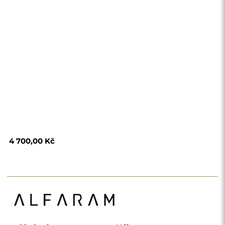
Obchod
Nákupy
Platební metody
Doprava
Často kladené otázky
Vrácení zboží a
reklamace
Podmínky
Zásady ochrany
osobních údajů
O nás
Sledujte nás
Spolupráce
Instagram
Kontaktujte nás
Facebook
Pinterest