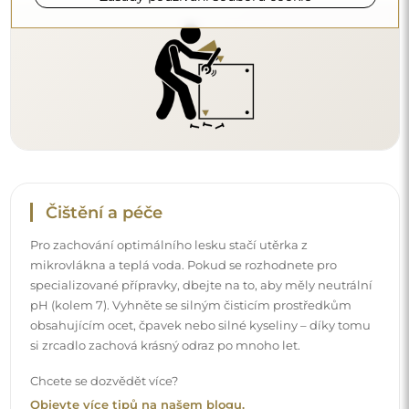
Objevte více tipů na našem blogu.
Doručení až domů
Nabízíme službu doručení až domů, díky které
převezmete zásilku přímo u svých dveří. Za příplatek 40€
nabízíme také
službu vnesení dovnitř
, která umožňuje
doručit zásilku přímo do vašeho domu (pro rozměry do
80×120 cm nebo průměr 100 cm). U větších produktů
může být potřeba menší pomoc, např. otevření dveří.
Pokud tuto službu nezvolíte a nezaplatíte při objednávce,
kurýr zásilku do vnitřku vašeho domu nevnese.