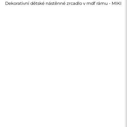
2 020,00 Kč
Obchod
Nákupy
Platební metody
Doprava
Často kladené otázky
Vrácení zboží a
reklamace
Podmínky