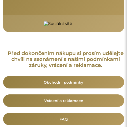
FAQ
Doplňující informace:
Vzory zrcadel, fotografie i popisy jsou chráněny autorským
právem. Všechna práva vyhrazena © Alfaram sp. z o.o. Je
zakázáno kopírovat, prodávat nebo šířit vzory, fotografie a
popisy zrcadel bez předchozího souhlasu © Alfaram sp. z o.o.
Jakékoli neoprávněné použití obsahu podléhajícího
duševnímu vlastnictví (za účelem zisku zejména) představuje
trestný čin.
Dekorativní prvky viditelné na fotografiích slouží výhradně k
aranžování a nejsou součástí zrcadla.
Mohlo by vás také zajímat