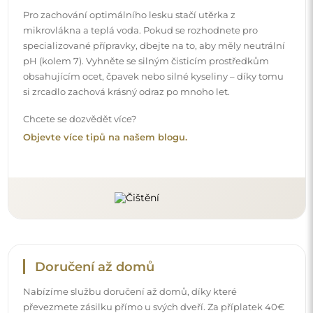
Nabízíme službu doručení až domů, díky které
převezmete zásilku přímo u svých dveří. Za příplatek 40€
nabízíme také
službu vnesení dovnitř
, která umožňuje
doručit zásilku přímo do vašeho domu (pro rozměry do
80×120 cm nebo průměr 100 cm). U větších produktů
může být potřeba menší pomoc, např. otevření dveří.
Pokud tuto službu nezvolíte a nezaplatíte při objednávce,
kurýr zásilku do vnitřku vašeho domu nevnese.
Návody
Aby byla montáž a používání našeho zrcadla snadné a
bezstarostné, připravili jsme pro vás podrobné návody.