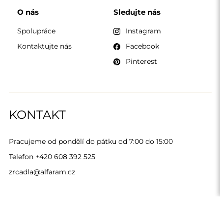
Alfaram sp. z o.o. © 2026
Provedení:
AbcWeb.pl