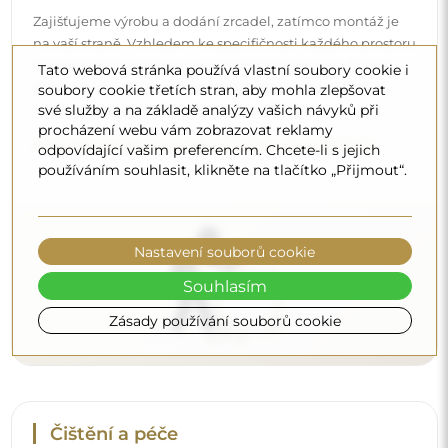
Čištění a péče
Pro zachování optimálního lesku stačí utěrka z
Tato webová stránka používá vlastní soubory cookie i
mikrovlákna a teplá voda. Pokud se rozhodnete pro
soubory cookie třetích stran, aby mohla zlepšovat
své služby a na základě analýzy vašich návyků při
specializované přípravky, dbejte na to, aby měly neutrální
procházení webu vám zobrazovat reklamy
pH (kolem 7). Vyhněte se silným čisticím prostředkům
odpovídající vašim preferencím. Chcete-li s jejich
obsahujícím ocet, čpavek nebo silné kyseliny – díky tomu
používáním souhlasit, klikněte na tlačítko „Přijmout“.
si zrcadlo zachová krásný odraz po mnoho let.
Chcete se dozvědět více?
Objevte více tipů na našem blogu.
Nastavení souborů cookie
Souhlasím
Zásady používání souborů cookie
Doručení až domů