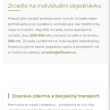
Nemusíte se starat o přepravu – postaráme se o to, aby
objednané zrcadlo dorazilo zcela bezpečně do vašich
rukou, a to úplně zdarma. Disponujeme vlastním vozovým
parkem a vyškoleným personálem, díky čemuž vám
můžeme zaručit, že zrcadlo dorazí v neporušeném stavu,
bez dodatečných nákladů. I když si objednáte zrcadlo
velkých rozměrů, můžete počítat s rychlým doručením.
Podívejte se, jak balíme naše zrcadla.