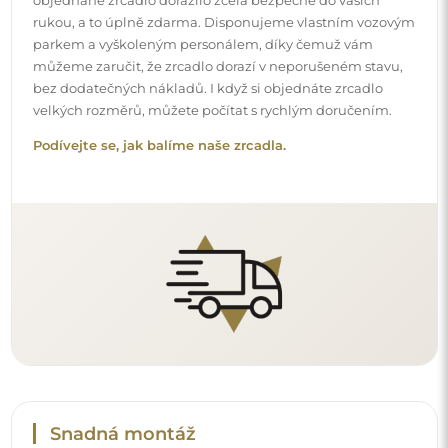
Snadná montáž
Zajišťujeme výrobu a dodání zrcadel, zatímco montáž je
na vaší straně. Vzhledem ke specifičnosti každého prostoru
nenabízíme standardní montážní příslušenství. To vám
dává volnost vybrat si hmoždinky nebo háčky, které
nejlépe vyhovují vašim stěnám a potřebám.
Podívejte se, jak si zrcadlo namontovat svépomocí.