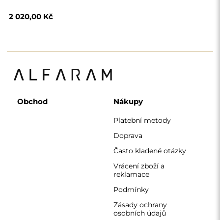
Zásady ochrany
osobních údajů
O nás
Sledujte nás
Spolupráce
Instagram
Kontaktujte nás
Facebook
Pinterest
KONTAKT
Pracujeme od pondělí do pátku od 7:00 do 15:00
Telefon
+420 608 392 525
zrcadla@alfaram.cz