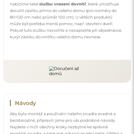
Najdete v nich všechny kroky nezbytné ke správné
montáži zrcadla, a také rady týkající se jeho péče, čištění a
údržby, abyste se mohli dlouho těšit z jeho bezvadného
vzhledu.
Prohlédněte si návody k montáži a použití.
Sledujte nás a buďte v obraze
Buďte v obraze s našimi novinkami, inspiracemi a
akcemi, objevujte trendy v dekoraci a hledejte nápady
na krásné interiéry. Připojte se k naší komunitě a
podívejte se, co pro vás připravujeme!