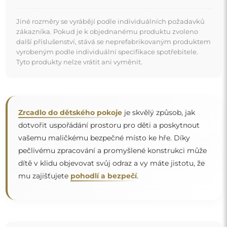
Zrcadlo na individuální objednávku
Pokud jste nenašli požadovaný rozměr zrcadla nebo
potřebujete jiné rozdělení, kontaktujte nás telefonicky
nebo e-mailem. Největší zrcadla, která dokážeme
vyrobit, jsou
200×300 cm
a kulatá zrcadla o průměru
200 cm
. Zrcadla vyrábíme na individuální objednávku.
Doporučujeme zaslat poptávku spolu s projektem na
e-mailovou adresu:
zrcadla@alfaram.cz
.
Doprava zdarma a bezpečný transport