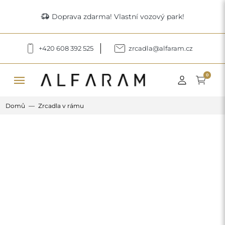
delivery_truck_speed
Doprava zdarma! Vlastní vozový park!
+420 608 392 525
zrcadla@alfaram.cz
menu
0
Domů
Zrcadla v rámu
Previous
Next