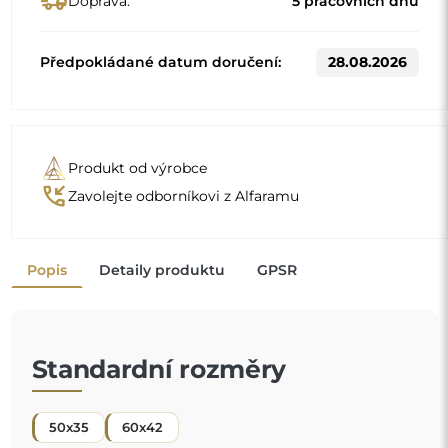
50x35
60x42
Jiné rozměry se vyrábějí podle individuálních požadavků
zákazníka. Pokud je k objednanému produktu zvoleno
další příslušenství, stává se neprefabrikovaným produktem
vyrobeným podle individuální specifikace spotřebitele.
Tyto produkty nelze vrátit ani vyměnit.
Zrcadlo do dětského pokoje
je skvělý způsob, jak
dotvořit uspořádání prostoru pro děti a poskytnout
vašemu maličkému bezpečné místo ke hře. Díky
pečlivému zpracování a promyšlené konstrukci může
"
dítě v klidu objevovat svůj odraz a vy máte jistotu, že
mu zajišťujete
pohodlí a bezpečí
.