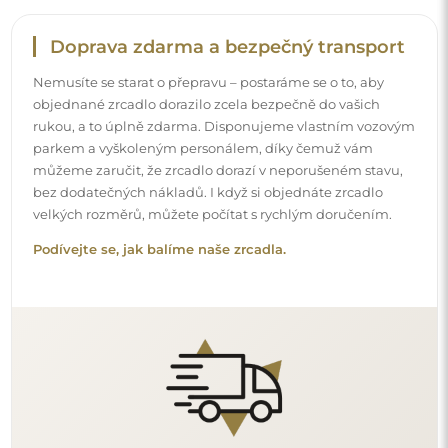
Snadná montáž
Zajišťujeme výrobu a dodání zrcadel, zatímco montáž je
na vaší straně. Vzhledem ke specifičnosti každého prostoru
nenabízíme standardní montážní příslušenství. To vám
dává volnost vybrat si hmoždinky nebo háčky, které
nejlépe vyhovují vašim stěnám a potřebám.
Podívejte se, jak si zrcadlo namontovat svépomocí.