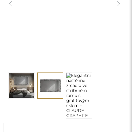
Elegantní nástěnné zrcadlo ve
stříbrném rámu s grafitovým sklem –
CLAUDE GRAPHITE
16 890,00 Kč
delivery_truck_speed
Doprava zdarma
Rozměry: 160x60
Individuální rozměry
chevron_right
Vyžadována konfigurace
ZMĚNIT
Na výšku / Na šiřku:
Na výšku