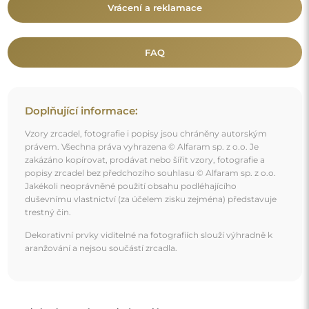
Mohlo by vás také zajímat
Elegantní nástěnné zrcadlo ve stříbrném rámu s
postaršeným sklem – CLAUDE SILVER