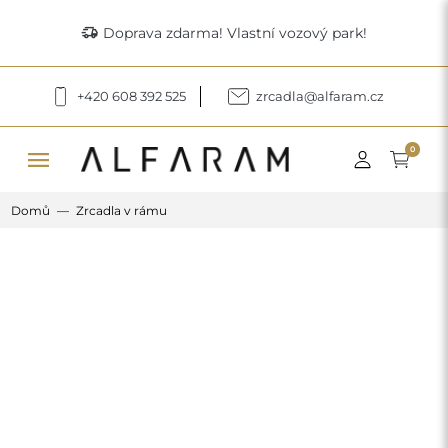
delivery_truck_speed
Doprava zdarma! Vlastní vozový park!
+420 608 392 525
zrcadla@alfaram.cz
menu
0
Domů
Zrcadla v rámu
Previous
Next