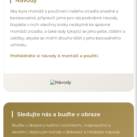
Buďte v obraze s našimi novinkami, inspiracemi a
akcemi, objevujte trendy v dekoraci a hledejte nápady
na krásné interiéry. Připojte se k naší komunitě a
podívejte se, co pro vás připravujeme!
Před dokončením nákupu si prosím udělejte
chvíli na seznámení s našimi podmínkami
záruky, vrácení a reklamace.
Obchodní podmínky