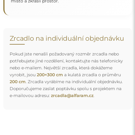
Doprava zdarma a bezpečný transport
Nemusíte se starat o přepravu – postaráme se o to, aby
objednané zrcadlo dorazilo zcela bezpečně do vašich
rukou, a to úplně zdarma. Disponujeme vlastním vozovým
parkem a vyškoleným personálem, díky čemuž vám
můžeme zaručit, že zrcadlo dorazí v neporušeném stavu,
bez dodatečných nákladů. I když si objednáte zrcadlo
velkých rozměrů, můžete počítat s rychlým doručením.
Podívejte se, jak balíme naše zrcadla.