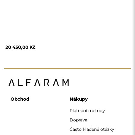
Často kladené otázky
Vrácení zboží a
reklamace
Podmínky
Zásady ochrany
osobních údajů
O nás
Sledujte nás
Spolupráce
Instagram
Kontaktujte nás
Facebook
Pinterest
KONTAKT