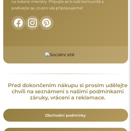
Vrácení a reklamace
FAQ
Doplňující informace:
Vzory zrcadel, fotografie i popisy jsou chráněny autorským
právem. Všechna práva vyhrazena © Alfaram sp. z o.o. Je
zakázáno kopírovat, prodávat nebo šířit vzory, fotografie a
popisy zrcadel bez předchozího souhlasu © Alfaram sp. z o.o.
Jakékoli neoprávněné použití obsahu podléhajícího
duševnímu vlastnictví (za účelem zisku zejména) představuje
trestný čin.
Dekorativní prvky viditelné na fotografiích slouží výhradně k
aranžování a nejsou součástí zrcadla.