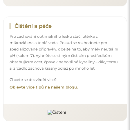
Doručení až domů
Nabízíme službu doručení až domů, díky které
převezmete zásilku přímo u svých dveří. Za příplatek 40€
nabízíme také
službu vnesení dovnitř
, která umožňuje
doručit zásilku přímo do vašeho domu (pro rozměry do
80×120 cm nebo průměr 100 cm). U větších produktů
může být potřeba menší pomoc, např. otevření dveří.
Pokud tuto službu nezvolíte a nezaplatíte při objednávce,
kurýr zásilku do vnitřku vašeho domu nevnese.