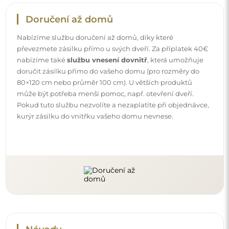
Návody
Aby byla montáž a používání našeho zrcadla snadné a
bezstarostné, připravili jsme pro vás podrobné návody.
Najdete v nich všechny kroky nezbytné ke správné
montáži zrcadla, a také rady týkající se jeho péče, čištění a
údržby, abyste se mohli dlouho těšit z jeho bezvadného
vzhledu.
Prohlédněte si návody k montáži a použití.
Sledujte nás a buďte v obraze