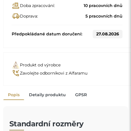
Standardní rozměry
160x60
180x80
Jiné rozměry se vyrábějí podle individuálních požadavků
zákazníka. Pokud je k objednanému produktu zvoleno
další příslušenství, stává se neprefabrikovaným produktem
vyrobeným podle individuální specifikace spotřebitele.
Tyto produkty nelze vrátit ani vyměnit.
Zrcadla v rámu jsou nejen praktická, ale dodávají také
nádech elegance
a charakteru vašemu interiéru.
Rám zrcadlo zvýrazňuje, podtrhuje jeho tvar a styl
a zároveň se harmonicky začleňuje do výzdoby
místnosti
. Ať už v elegantním obývacím pokoji, útulné ložnici