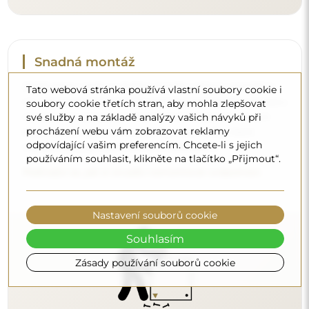
Tato webová stránka používá vlastní soubory cookie i
Čištění a péče
soubory cookie třetích stran, aby mohla zlepšovat
své služby a na základě analýzy vašich návyků při
Pro zachování optimálního lesku stačí utěrka z
procházení webu vám zobrazovat reklamy
mikrovlákna a teplá voda. Pokud se rozhodnete pro
odpovídající vašim preferencím. Chcete-li s jejich
specializované přípravky, dbejte na to, aby měly neutrální
používáním souhlasit, klikněte na tlačítko „Přijmout“.
pH (kolem 7). Vyhněte se silným čisticím prostředkům
obsahujícím ocet, čpavek nebo silné kyseliny – díky tomu
si zrcadlo zachová krásný odraz po mnoho let.
Nastavení souborů cookie
Chcete se dozvědět více?
Souhlasím
Objevte více tipů na našem blogu.
Zásady používání souborů cookie