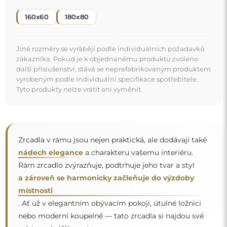
"
nebo moderní koupelně — tato zrcadla si najdou své
místo a zkrášlí prostor.
Zrcadlo na individuální objednávku
Pokud jste nenašli požadovaný rozměr zrcadla nebo
potřebujete jiné rozdělení, kontaktujte nás telefonicky
nebo e-mailem. Největší zrcadla, která dokážeme
vyrobit, jsou
200×300 cm
a kulatá zrcadla o průměru
200 cm
. Zrcadla vyrábíme na individuální objednávku.
Doporučujeme zaslat poptávku spolu s projektem na
e-mailovou adresu:
zrcadla@alfaram.cz
.